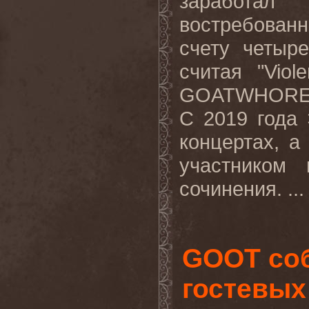
заработал
востребован
счету четы
считая "Viol
GOATWHORE,
С 2019 года 
концертах, а
участником
сочинения. ..
GOOT соб
гостевых