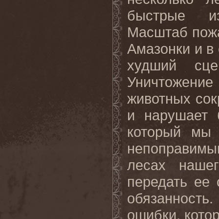
быстрые из
Масштаб пожа
Амазонки и в 
худший сц
Уничтожение 
животных сок
и нарушает 
который мы 
непоправимым
лесах наше
передать ее
обязанность.
ошибки, котор