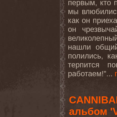
первым, кто 
мы влюбились
как он приех
он чрезвыча
великолепны
нашли общий
полились, к
терпится п
работаем!”...
CANNIBA
альбом 'V