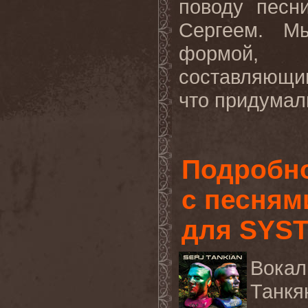
поводу песн
Сергеем. М
формой, 
составляющим
что придумали
Подробно
с песням
для SYS
Вокал
Танкя