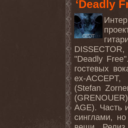
‘Deadly F
Интер
проек
гитар
DISSECTOR,
"Deadly Free
гостевых вок
ex-ACCEPT,
(Stefan Zorn
(GRENOUER
AGE). Часть 
синглами, н
вещи. Релиз