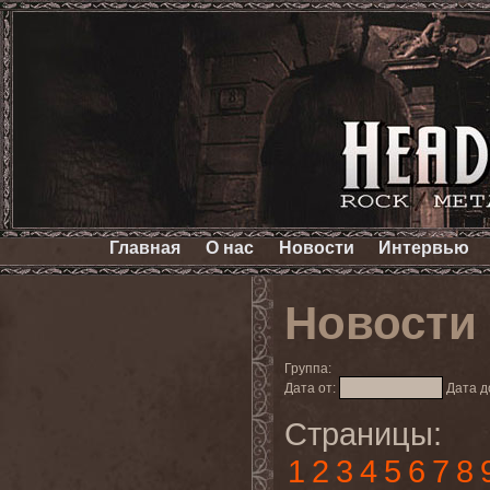
Главная
О нас
Новости
Интервью
Новости
Группа:
Дата от:
Дата д
Страницы:
1
2
3
4
5
6
7
8