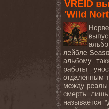
VREID вы
'Wild Nor
Норв
выпу
альбо
лейбле
Seas
альбому
так
работы уно
отдаленным г
между реальн
смерть лишь
называется 