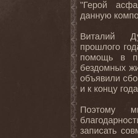
"Герой асфа
данную комп
Виталий Ду
прошлого год
помощь в п
бездомных жи
объявили сбо
и к концу го
Поэтому 
благодарност
записать сов