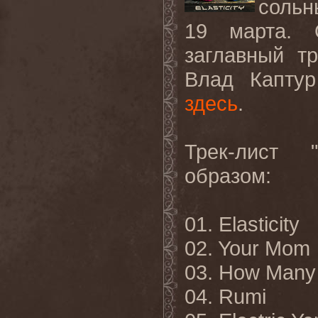
сольн
19 марта. 
заглавный т
Влад Каптур
здесь
.
Трек-лист
образом
:
01. Elasticity
02. Your Mom
03. How Many
04. Rumi