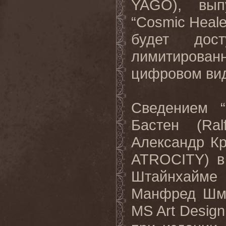
YAGO), вып
“Cosmic Heale
будет до
лимитирован
цифровом ви
Сведением “
Бастен (Ra
Александр Кр
ATROCITY) в
Штайнхайме
Манфред Шме
MS Art Design