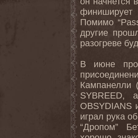
он начнется 
финиширует 
Помимо “Pass
другие прош
разогреве бу
В июне про
присоединен
Кампанелли (
SYBREED, а
OBSYDIANS и
играл рука о
“Дропом” Бе
хорошо зна