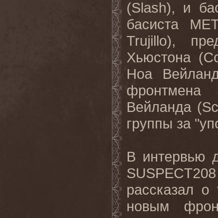
(Slash), и ба
басиста MET
Trujillo), 
Хьюстона (C
Ноа Вейланд
фронтмена
Вейланда (Sc
группы за "уп
В интервью 
SUSPECT208 
рассказал о
новым фрон