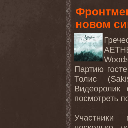
Фронтмен
новом си
Греч
AETHE
Wood
Партию госте
Толис (Sak
Видеоролик 
посмотреть п
Участники 
несколько л