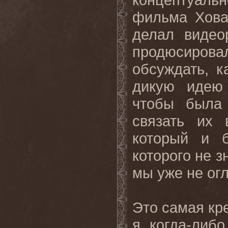
фильма Хова
делал видео
продюсиро
обсуждать, 
дикую идею 
чтобы была 
связать их
который и б
которого не з
мы уже не ог
Это самая кре
я когда-либ