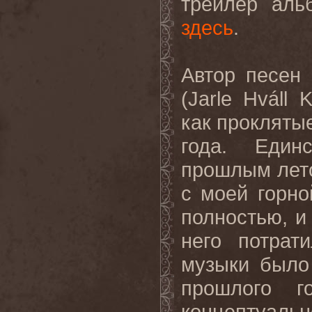
трейлер
аль
здесь
.
Автор песен
(
Jarle
Hv
á
ll
K
как прокляты
года. Един
прошлым лето
с моей горно
полностью, и
него потрат
музыки было
прошлого г
концептуаль