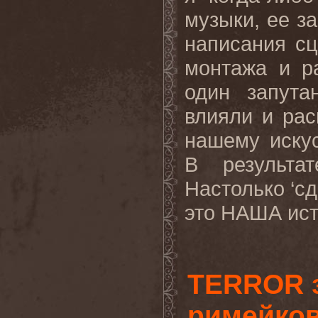
музыки, ее за
написания с
монтажа и р
один запута
влияли и рас
нашему иску
В
результат
Настолько ‘сд
это НАША ист
TERROR 
римейков