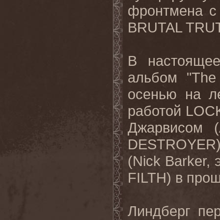
фронтмена с 
BRUTAL TRUT
В настоящее
альбом "The
осенью на ле
работой LOC
Джарвисом (
DESTROYER)
(Nick Barker
FILTH) в прош
Линдберг пе