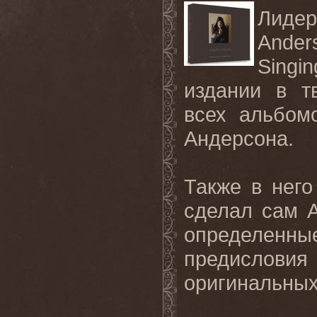
Лиде
Ander
Sing
издании в т
всех альбом
Андерсона.
Также в нег
сделал сам 
определенны
предислови
оригинальных