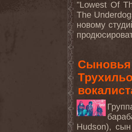
"
Lowest
Of
T
The
Underdog
новому студи
продюсироват
Сыновья 
Трухильо
вокалист
Групп
бара
Hudson), сы