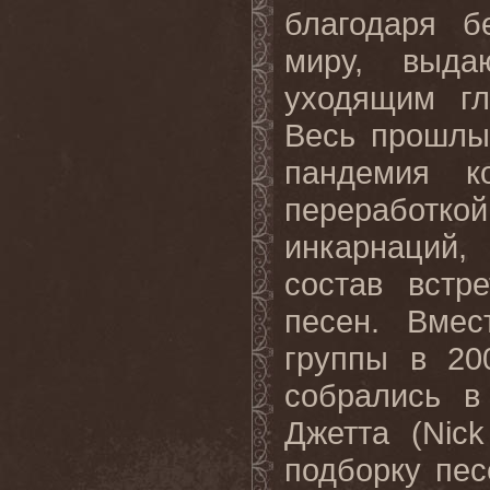
благодаря б
миру, выда
уходящим гл
Весь прошлы
пандемия к
переработ
инкарнаций,
состав встр
песен. Вме
группы в 20
собрались в
Джетта (
Nick
подборку пес