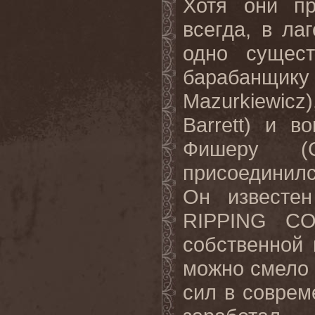
Хотя они пр
всегда, в л
одно сущест
барабанщи
Mazurkiewic
Barrett) и в
Фишеру (Ge
присоединилс
Он известе
RIPPING CO
собственной
можно смело 
сил в соврем