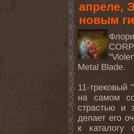
апреле, 
новым ги
Флор
CORPS
"Viol
Metal Blade.
11-трековый "
на самом со
страстью и 
делает его 
к каталогу 