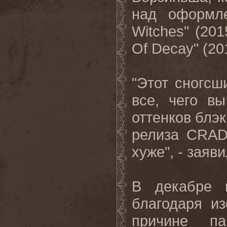
над оформл
Witches" (201
Of Decay" (20
"Этот сногс
все, чего в
оттенков блэ
релиза CRAD
хуже", - заяв
В декабре 
благодаря и
причине па