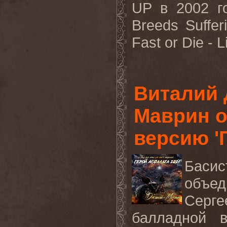
UP в 2002 г
Breeds Suffer
Fast or Die - L
Виталий 
Маврин 
версию '
Баси
объед
Серг
балладной в