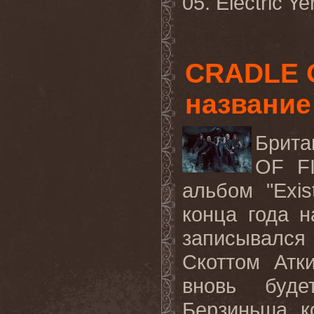
05. Electric Y
CRADLE O
название
Брита
OF FI
альбом "Exis
конца года н
записывался
Скоттом Атки
вновь буде
Берзиньша, ко