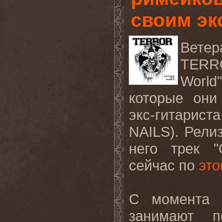
своим эк
Ветер
TER
World
которые они
экс-гитарист
NAILS
). Рели
него трек "
сейчас по
это
С момента 
занимают п