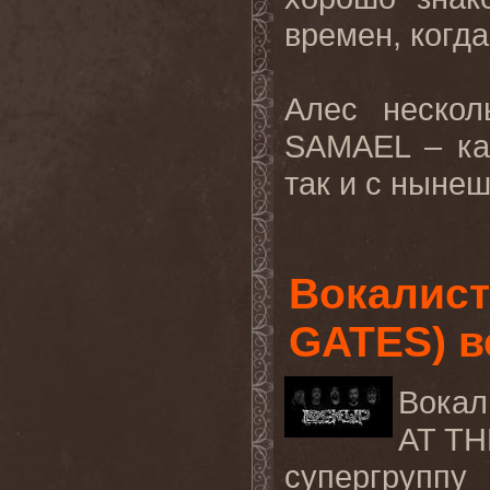
времен, когда
Алес нескол
SAMAEL – ка
так и с нынеш
Вокалист
GATES) в
Вокал
AT TH
супергруппу