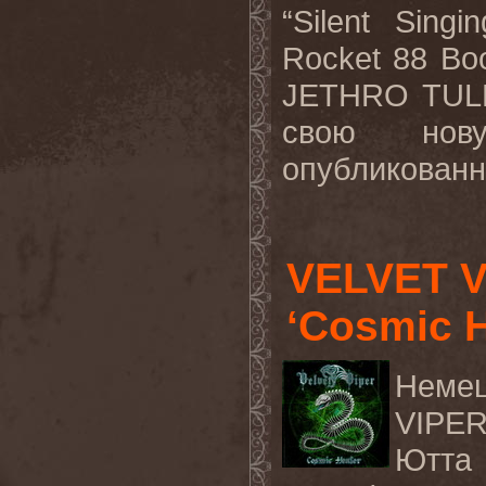
“Silent Sing
Rocket 88 Bo
JETHRO TULL
свою нов
опубликован
VELVET V
‘Cosmic H
Неме
VIPER
Ютта 