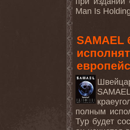
при издании
Man Is Holding
SAMAEL 
исполнят
европейс
Швейца
SAMAE
краеуг
полным испо
Тур будет сос