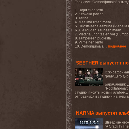
Трек-лист
“
Demonijumala
”
выгля
1. Rajat ei oo totta
2. Keskellä järvien
3. Tarina
4. Maailma ilman meitä
5. Ruosteisena aamuna (Pienellä ri
6. Alle roudan, rauhaan maan
7. Pietaria unohtaa en voi (Humppa
8. Tampereen puolesta
9. Viimeinen lento
10. Demonijumala ...
подробнее
SEETHER выпустят нов
Южноафриканск
грядущего дис
Барабанщик Д
"Rocklahoma":
студию писать новый альбом...
отправимся в студию и начнем з
NARNIA выпустят альбо
Шведские нео
"
A
Crack
In
The