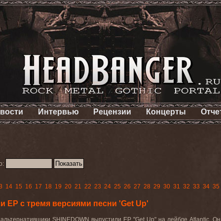
вости
Интервью
Рецензии
Концерты
Отче
о:
3
14
15
16
17
18
19
20
21
22
23
24
25
26
27
28
29
30
31
32
33
34
35
EP с тремя версиями песни 'Get Up'
 альтернативщики
SHINEDOWN
выпустили
EP "Get Up"
на лейбле
Atlantic
. О