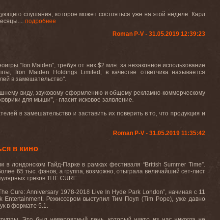
дующего слушания, которое может состояться уже на этой неделе. Карл
месяцы
.
...
подробнее
Roman P-V - 31.05.2019 12:39:23
деоигры
"Ion Maiden"
, требуя от них
$2
млн. за незаконное использование
уппы
, Iron Maiden Holdings Limited,
в качестве ответчика называется
лей в замешательство
"
.
ешнему виду, звуковому оформлению и общему рекламно-коммерческому
 коврики для мыши
"
, - гласит исковое заявление
.
ателей в замешательство и заставить их поверить в то, что продукция и
Roman P-V - 31.05.2019 11:35:42
ся в кино
м в лондонском Гайд-Парке в рамках фестиваля
“British Summer Time”.
более 65 тыс. фэнов, а группа, возможно, отыграла величайший сет-лист
опулярных треков THE CURE.
The Cure: Anniversary 1978-2018 Live In Hyde Park London”
, начиная с 11
k Entertainment.
Режиссером выступил Тим Поуп (
Tim Pope
), уже давно
вук в формате
5.1.
руппы. Это был невероятный день, который никто из нас никогда не