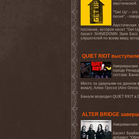
акустической
.
"'Get Up'
– это
песня
"
, - гов
Акустическая
послание, которое несет
"Get U
басист
SHINEDOWN
Эрик Басс 
слушателей по всему миру, кото
QUIET RIOT выступили 
Американские
городе Ричард
состава: Бана
Место за ударными на данном 
вокал
),
Алекс Гросси (
Alex Grossi
Банали возродил
QUIET RIOT
в
ALTER BRIDGE заверш
Американские 
Басист Брайан
добавил: "Обло