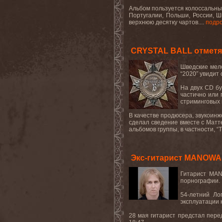
Альбом пользуется колоссальным
Португалии, Польши, России, Ш
верхнюю десятку чартов....
подр
CRYSTAL BALL отметят
Шведские мел
“2020”
увидит 
На двух
CD
бу
частично или 
стриминговых
В качестве продюсера, звукоин
сделал сведение вместе с Матт
альбомов группы, в частности,
“
Экс-гитарист MANOWA
Гитарист
MA
порнографии
.
54-летний Ло
эксплуатации 
28 мая гитарист предстал пере