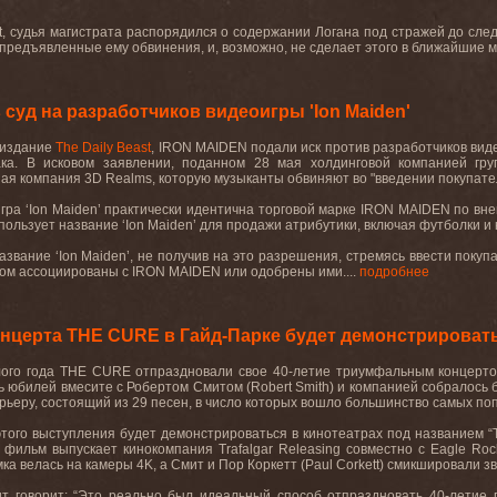
t
, судья магистрата распорядился о содержании Логана под стражей до сле
 предъявленные ему обвинения, и, возможно, не сделает этого в ближайшие 
суд на разработчиков видеоигры 'Ion Maiden'
 издание
The Daily Beast
, IRON MAIDEN
подали иск против разработчиков ви
ака. В исковом заявлении, поданном 28 мая холдинговой компанией гр
ная компания
3D Realms
, которую музыканты обвиняют во
"
введении покупате
игра
‘Ion Maiden’
практически идентична торговой марке
IRON MAIDEN
по вн
спользует название
‘Ion Maiden’
для продажи атрибутики, включая футболки и
название
‘Ion Maiden’
, не получив на это разрешения, стремясь ввести покуп
зом ассоциированы с
IRON MAIDEN
или одобрены ими
.
...
подробнее
нцерта THE CURE в Гайд-Парке будет демонстрировать
ого года
THE CURE
отпраздновали свое 40-летие триумфальным концерто
 юбилей вмесите с Робертом Смитом (
Robert Smith
) и компанией собралось 
арьеру, состоящий из
29 песен, в число которых вошло большинство самых п
этого выступления будет демонстрироваться в кинотеатрах под названием
“
 фильм выпускает кинокомпания
Trafalgar Releasing
совместно с
Eagle Roc
мка велась на камеры
4K,
а Смит и Пор Коркетт (
Paul Corkett
) смикшировали з
т говорит:
“
Это реально был идеальный способ отпраздновать 40-летие г