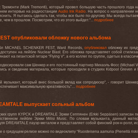
 Тремонти (Mark Tremonti), который провел большую часть прошлого года 
внем интервью на радиостанции
Audio Ink Radio
. На вопрос о направлении 
ъяснить. Я пытаюсь сделать так, чтобы все было по-другому. Мы всегда пытае
, чем в прошлом. Посмотрим, что из этого выйдет."...
подробнее
ST опубликовали обложку нового альбома
йбл MICHAEL SCHENKER FEST, Ward Records,
опубликовал
обложку их гряд
доступен на лейбле Nuclear Blast. Его обложка представляет собой стилиз
нают на гигантской гитаре
“
Flying V
”
, а его коллег по группе, одетых в клас
одюсировали сам Шенкер и его постоянный партнер Михаэль Фосс (Michael 
пись и сведение материала, которые проходили в студиях Kidpool Greven и
й музыкант, который внес большой вклад как сопродюсер", - говорит Шенк
спечивает максимальную креативность"....
подробнее
EAMTALE выпускает сольный альбом
ских групп KYPCK и DREAMTALE Эркки Сеппянен (Erkki Seppäsen) записан 
бственном лейбле Эркки
Milisi Music
. По словам музыканта, данный мате
для
DREAMTALE
пауэр-металом и представляет собой финский рок-н-ролл, 
е о грядущем релизе можно по видеоклипу
“
Ruosteisena aamuna (Pienellä riskil