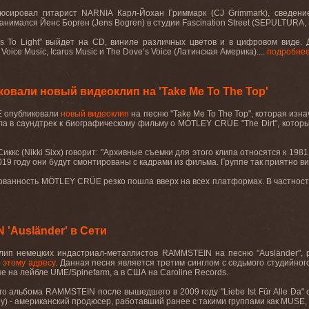
юсировал гитарист
NARNIA
Карл-Йохан Гриммарк (
CJ
Grimmark
), сведен
анимался Йенс Борген (
Jens
Bogren
) в студии
Fascination
Street
(
SEPULTURA
,
s To Light”
выйдет
на
CD,
виниле
различных
цветов
и
в
цифровом
виде
.
, Voice Music, Icarus Music
и
The Dove‘s Voice (
Латинская
Америка
).
...
подробне
вали новый видеоклип на 'Take Me To The Top'
E
опубликовали
новый видеоклип
на песню "
Take
Me
To
The
Top
", которая изн
ла в саундтрек к биографическому фильму о
M
Ö
TLEY
CR
Ü
E
"
The
Dirt
", котор
иккс (
Nikki
Sixx
) говорит: "Архивные съемки для этого клипа относятся к 1981 
2019 году они будут смонтированы с кадрами из фильма. Группе так приятно 
ованность
MÖTLEY CRÜE
резко
пошла
вверх
на
всех
платформах
.
В частност
'Ausländer' в Сети
лип немецких индастриал-металлистов RAMMSTEIN на песню "Ausländer", р
о
этому адресу
. Данная песня является третим синглом с седьмого студийно
пе на лейбле UME/Spinefarm, а в США на Caroline Records.
 альбома RAMMSTEIN после вышедшего в 2009 году "Liebe Ist Für Alle Da" с
tey) - американский продюсер, работавший ранее с такими группами как MU