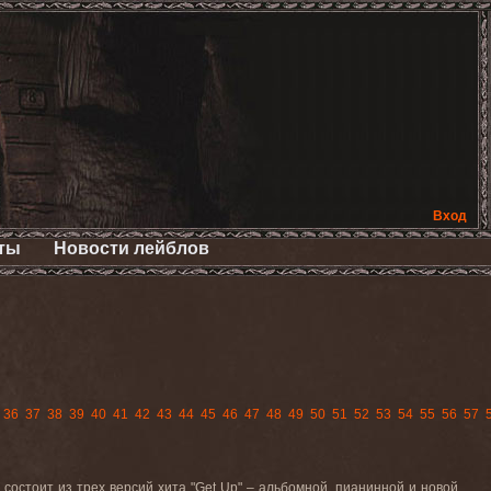
Вход
ты
Новости лейблов
36
37
38
39
40
41
42
43
44
45
46
47
48
49
50
51
52
53
54
55
56
57
н состоит из трех версий хита
"Get Up"
– альбомной, пианинной и новой