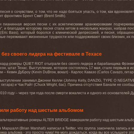
 песня о сочувствии, о том, что не надо бояться упасть, о том, как вдохновл
орит фронтмен Брент Смит (
Brent Smith
)
.
 и пианинная версия песни с их аскетическими аранжировками подчеркив
p"
, и благодаря которому песня стала хитом в нескольких жанрах, набрав по
(
Eric Bass
)
,
который боролся с клинической депрессией, и песня, обращен
рые переживают жизненные трудности или поддерживают своих близких, их п
без своего лидера на фестивале в Техасе
 хард-рокеры
QUIET RIOT
отыграли без своего лидера и барабанщика Фрэнки
сон, штат Техас. Выступление, которое состоялось 17 мая, стало первым в ис
ли – Кевин ДуБроу (
Kevin DuBrow
, вокал) - Карлос Кавазо (
Carlos Cavazo
, гита
выступлении занимал Джонни Келли (
Johnny Kelly
,
DANZIG, TYPE O NEGATIV
, гитара) и Чак Райт (
Chuck Wright
, бас
).
Причина отсутствия Банали не сообщ
2010
году – через три года после смерти вокалиста и одного из основателей Д
или работу над шестым альбомом
альтернативные рокеры ALTER BRIDGE завершили работу над шестым альбом
 Маршалл (Brian Marshall) написал в Twitter, что группа закончила запись и
жка альбома - это просто чума! Не могу дождаться, когда вы все услышите это