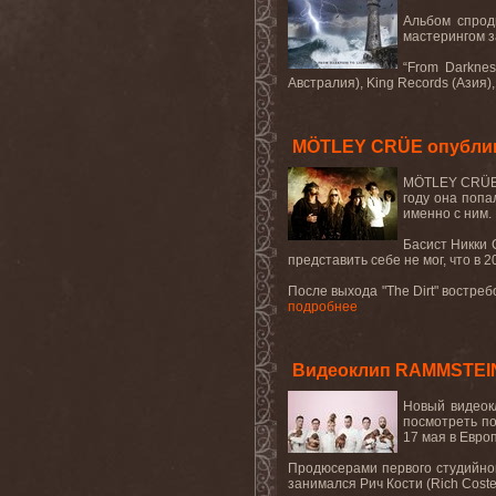
Альбом спрод
мастерингом з
“From Darknes
Австралия
), King Records (
Азия
)
MÖTLEY CRÜE опублико
M
Ö
TLEY
CR
Ü
году она попа
именно с ним.
Басист Никки С
представить себе не мог, что в 
После
выхода
"The Dirt"
востреб
подробнее
Видеоклип RAMMSTEIN 
Новый видеок
посмотреть п
17 мая в Евро
Продюсерами первого студийного
занимался Рич Кости (Rich Cos