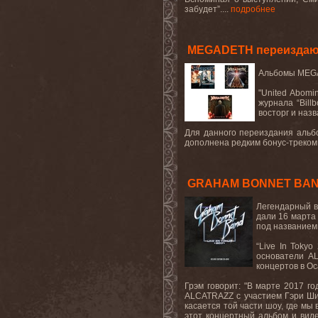
забудет
”
....
подробнее
MEGADETH переиздают а
Альбомы MEGAD
"United Abomi
журнала “Bill
восторг и наз
Для данного переиздания аль
дополнена редким бонус-треком 
GRAHAM BONNET BAND в
Легендарный 
дали 16 марта 
под название
“Live In Tokyo
основатели
A
концертов в Ос
Грэм говорит
: "
В марте 2017 г
ALCATRAZZ
с участием Гэри Ш
касается той части шоу, где мы
этот концертный альбом и вид