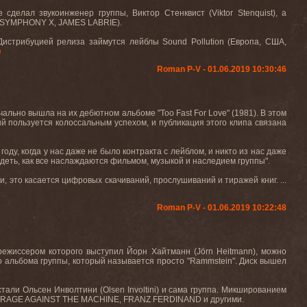
ие сделал звукоинженер группы, Виктор Стенквист (
Viktor
Stenquist
), а
SYMPHONY
X
,
JAMES
LABRIE
).
Дистрибуцией
релиза
займутся
лейблы
Sound Pollution (
Европа
,
США
,
е
Roman P-V - 01.06.2019 10:30:46
ачально вышла на их дебютном альбоме "
Too
Fast
For
Love
" (1981). В этом
ый пользуется колоссальным успехом, и публикация этого клипа связана
году, когда у нас даже не было контракта с лейблом, и никто из нас даже
видеть, как все наслаждаются фильмом, музыкой и наследием группы".
и, это касается цифровых скачиваний, прослушиваний и тиражей книг. ...
Roman P-V - 01.06.2019 10:22:48
ежиссером которого выступил Йорн Хайтманн (Jörn Heitmann), можно
го альбома группы, который называется просто "Rammstein". Диск вышел
тали Ольсен Инволтини (Olsen Involtini) и сама группа. Микшированием
SE, RAGE AGAINST THE MACHINE, FRANZ FERDINAND и другими.