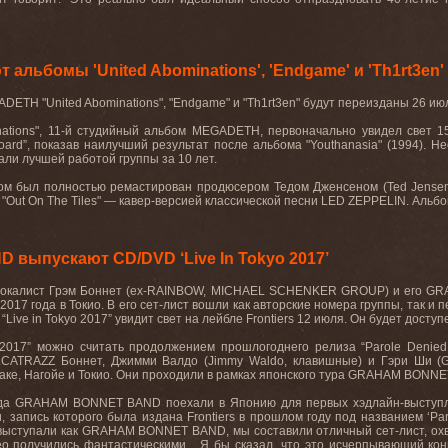
льбомы 'United Abominations', 'Endgame' и 'Th1rt3en'
ETH "United Abominations", "Endgame" и "Th1rt3en" будут переизданы 26 ию
nations", 11-й студийный альбом MEGADETH, первоначально увидел свет 1
board”, показав наилучший результат после альбома "Youthanasia" (1994). 
вали лучшей работой группы за 10 лет.
бом был полностью ремастирован продюсером Тедом Дженсеном (Ted Jens
"Out On The Tiles" — кавер-версией классической песни LED ZEPPELIN. Альбом
ыпускают CD/DVD ‘Live In Tokyo 2017’
вокалист Грэм Боннет (ex-RAINBOW, MICHAEL SCHENKER GROUP) и его
GR
2017 года в Токио. В его сет-лист вошли как авторские номера группы, так и 
м
“Live in Tokyo 2017”
увидит свет на лейбле
Frontiers
12 июля. Он будет доступ
 2017”
можно считать продолжением прошлогоднего релиза
“Parole Denie
LCATRAZZ
Боннет, Джимми Валдо (
Jimmy Waldo
, клавишные) и Гэри Ши (
аке, Нагойе и Токио. Они проходили в рамках японского тура
GRAHAM BONNET
ода
GRAHAM BONNET BAND
поехали в Японию для первых хэдлайн-выступ
и, запись которого была издана
Frontiers
в прошлом году под названием
‘Pa
 выступали как
GRAHAM BONNET BAND
, мы составили отличный сет-лист, о
ео получились фантастическими
...
Я бы сказал, что это исчерпывающий ко