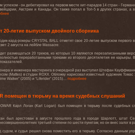
 успехом - он дебютировал на первом месте хит-парадов 14 стран - Германи
вейцарии, Австрии и Канады. Он также попал в Топ-5 в других странах, а
обнее
 20-летие выпуском двойного сборника
одик-хард-рокеры
CRYSTAL BALL
отметят свое 20-летие выпуском первого 
свет 2 августа на лейбле
Massacre.
дет размещаться 20 треков, из которых 10 являются перезаписанными верс
полностью переработанными треками из второго десятилетия ее карьеры. 
 показателей
.
женера и инженера мастеринга в очередной раз выступил Штефан Кауффманн
есом (
Mattes
) в студии
ROXX.
Обложку нарисовал известный художник Томас 
Time Walker” (2005)
и
“Liferider” (2015).
...
подробнее
R помещен в тюрьму на время судебных слушаний
NOWAR
Карл Логан (
Karl Logan
) был помещен в тюрьму после судебных с
ган был арестован в августе прошлого года в городе Шарлотт, штат С
несовершеннолетних третьей степени по шести пунктам, но он внес залог в 
д судом, и судья решил снова поместить его в тюрьму. Согласно данным уп