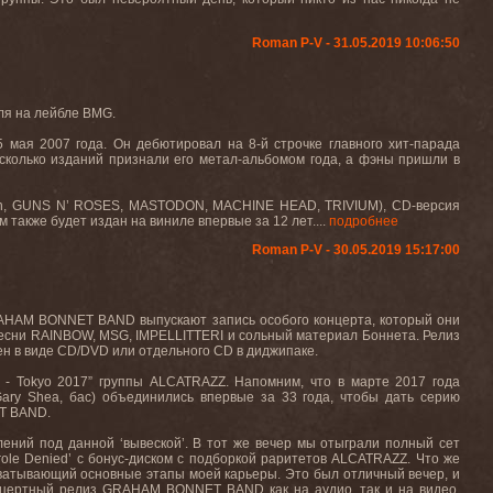
Roman P-V - 31.05.2019 10:06:50
ля на лейбле BMG.
5 мая 2007 года. Он дебютировал на 8-й строчке главного хит-парада
Несколько изданий признали его метал-альбомом года, а фэны пришли в
en, GUNS N’ ROSES, MASTODON, MACHINE HEAD, TRIVIUM), CD-версия
 также будет издан на виниле впервые за 12 лет....
подробнее
Roman P-V - 30.05.2019 15:17:00
AHAM BONNET BAND
выпускают запись особого концерта, который они
песни
RAINBOW, MSG, IMPELLITTERI
и сольный материал Боннета. Релиз
ен в виде
CD/DVD
или отдельного
CD
в диджипаке
.
d - Tokyo 2017”
группы
ALCATRAZZ.
Напомним, что в марте 2017 года
Gary Shea
, бас
)
объединились впервые за 33 года, чтобы дать серию
 BAND.
лений под данной
‘
вывеской
’
. В тот же вечер мы отыграли полный сет
role Denied’
с бонус-
диском с подборкой раритетов ALCATRAZZ
. Что же
хватывающий основные этапы моей карьеры. Это был отличный вечер, и
нцертный релиз
GRAHAM BONNET BAND
как на аудио, так и на видео.