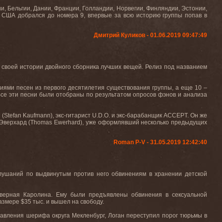
и, Бельгии, Дании, Франции, Голландии, Норвегии, Финляндии, Эстонии,
 в США добрался до номера 9, впервые за всю историю группы попав в
Дмитрий Куликов - 01.06.2019 09:47:49
в своей истории двойного сборника лучших вещей. Релиз под названием
иями песен из первого десятилетия существования группы, а еще 10 –
Все эти песни были отобраны по результатом опросов фэнов и анализа
 (
Stefan Kaufmann
), экс-гитарист
U.D.O.
и экс-барабанщик
ACCEPT
. Он же
Эверхард (
Thomas Ewerhard
), уже оформлявший несколько предыдущих
Roman P-V - 31.05.2019 12:42:40
лушаний по выдвинутым против него обвинениям в хранении детской
еверная Каролина. Ему были предъявлены обвинения в сексуальной
размере
$
35 тыс. и вышел на свободу.
равления шерифа округа Мекленбург, Логан переступил порог тюрьмы в