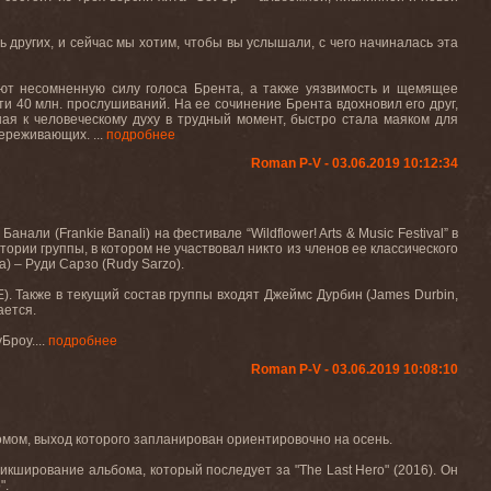
ять других, и сейчас мы хотим, чтобы вы услышали, с чего начиналась эта
ают несомненную силу голоса Брента, а также уязвимость и щемящее
чти 40 млн. прослушиваний. На ее сочинение Брента вдохновил его друг,
ная к человеческому духу в трудный момент, быстро стала маяком для
ереживающих. ...
подробнее
Roman P-V - 03.06.2019 10:12:34
 Банали (
Frankie Banali
) на фестивале
“Wildflower! Arts & Music Festival”
в
тории группы, в котором не участвовал никто из членов ее классического
ра) – Руди Сарзо (
Rudy Sarzo
)
.
E).
Также в текущий состав группы входят Джеймс Дурбин (
James Durbin
,
ается.
уБроу
.
...
подробнее
Roman P-V - 03.06.2019 10:08:10
ом, выход которого запланирован ориентировочно на осень.
 микширование альбома, который последует за "The Last Hero" (2016). Он
".