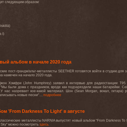
дит следующим образом:
skillä)
 I)
ый альбом в начале 2020 года
ие пост-грандж/альт-металлисты SEETHER готовятся войти в студию для зап
ка намечен на начало 2020 года.
жон Хэмфри (John Humphrey) заявил в интервью для радиостанции T95 
 "Мы были дома с праздников, вроде как подзаряздили наши батарейки. Сей
 У нас назревает кое-какой материал. Шон (Sean Morgan, вокал, гитара) р
аписывать новые песни"....
подробнее
м 'From Darkness To Light' в августе
классические металлисты
NARNIA
выпустят новый альбом “
From
Darkness
To
Sky
" можно посмотреть
здесь
.