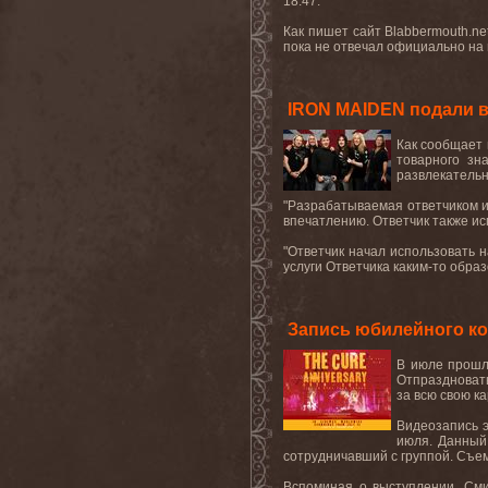
18
:47.
Как пишет сайт
Blabbermouth.ne
пока не отвечал официально на
IRON MAIDEN подали в 
Как сообщает
товарного зн
развлекатель
"
Разрабатываемая ответчиком 
впечатлению. Ответчик также и
"
Ответчик начал использовать 
услуги Ответчика каким-то обра
Запись юбилейного ко
В июле прошл
Отпраздновать
за всю свою к
Видеозапись 
июля. Данный
сотрудничавший с группой. Съе
Вспоминая о выступлении, Сми