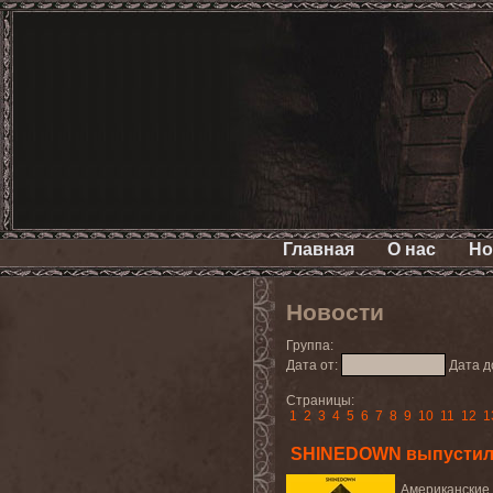
Главная
О нас
Но
Новости
Группа:
Дата от:
Дата д
Страницы:
1
2
3
4
5
6
7
8
9
10
11
12
1
SHINEDOWN выпустили 
Американские