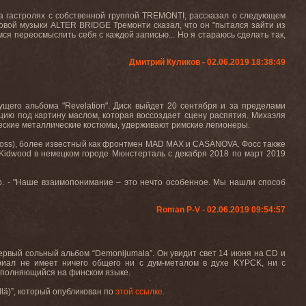
на гастролях с собственной группой TREMONTI, рассказал о следующем
новой музыки ALTER BRIDGE Тремонти сказал, что он "пытался зайти из
мся переосмыслить себя с каждой записью... Но я стараюсь сделать так,
Дмитрий Куликов - 02.06.2019 18:38:49
ущего альбома "Revelation". Диск выйдет 20 сентября и за пределами
ацию под картину маслом, которая воссоздает сцену распятия. Михаэля
сические металлические костюмы, удерживают римские легионеры.
Voss), более известный как фронтмен MAD MAX и CASANOVA. Фосс также
 Kidwood в немецком городе Мюнстерталь с декабря 2018 по март 2019
ер. - "Наше взаимопонимание – это нечто особенное. Мы нашли способ
Roman P-V - 02.06.2019 09:54:57
первый сольный альбом
“
Demonijumala
”
. Он увидит свет 14 июня на
CD
и
риал не имеет ничего общего ни с дум-металом в духе
KYPCK
, ни с
исполняющийся на финском языке.
lä)
”
, который опубликован по
этой ссылке
.