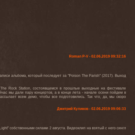
Roman P-V - 02.06.2019 09:32:16
иси альбома, который последует за "Poison The Parish" (2017). Выход
The Rock Station, состоявщемся в прошлые выходные на фестивале
час мы дали пару концертов, а в конце лета - начале осени пойдем в
ассылает всем демо, чтобы все подготовились. Так что, да, мы скоро
Дмитрий Куликов - 02.06.2019 09:06:33
Light
” собственными силами 2 августа. Видеоклип на взятый с него сингл