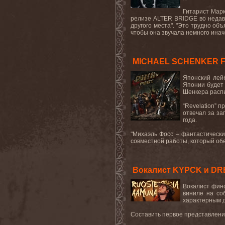
Гитарист Марк
релизе ALTER BRIDGE во неда
другого места". "Это трудно об
чтобы она звучала немного иначе
MICHAEL SCHENKER FE
Японский ле
Японии будет 
Шенкера распи
“Revelation”
пр
отвечал за за
года.
"Михаэль Фосс – фантастически
совместной работы, который обе
Вокалист KYPCK и DR
Вокалист фин
виниле на со
характерным 
Составить первое представлени