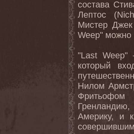
состава Стив
Лептос
(Nich
Мистер Джек
Weep"
можно
"
Last
Weep
" 
который вхо
путешествен
Нилом Армст
Фритьофом
Гренландию,
Америку, и 
совершившим 