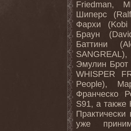
Friedman,
Шиперс
(Ral
Фархи
(Kobi
Браун
(Davi
Баттини
(Ale
SANGREAL)
Эмулин Брот
WHISPER F
People),
Ма
Франческо Р
S91,
а также
Практически
уже прини