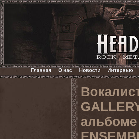
Главная
О нас
Новости
Интервью
Вокалис
GALLERY
альбоме
ENSEMB