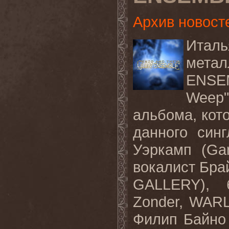
Архив новост
Ита
мета
ENS
Wee
альбома
,
кот
данного син
Уэркамп
(Gar
вокалист Бр
GALLERY),
Zonder, WA
Филип Байно