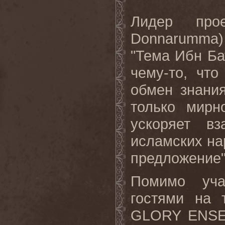
Лидер про
Donnarumma
"Тема Ибн Ба
чему-то, чт
обмен знани
только мирн
ускоряет в
исламских на
предложение
Помимо уча
гостями на
GLORY ENS