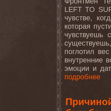
Фронтмен Те
LEFT
TO
SU
чувстве, ко
которая пуст
чувствуешь 
существуешь,
поглотил вес
внутренние в
эмоции и дат
подробнее
Причино