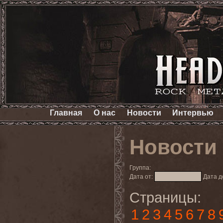
Главная
О нас
Новости
Интервью
Новости
Группа:
Дата от:
Дата д
Страницы:
1
2
3
4
5
6
7
8