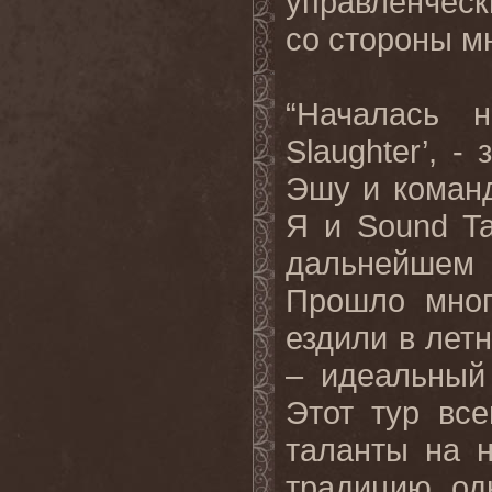
управленческ
со стороны м
“Началась 
Slaughter
’, -
Эшу и кома
Я
и
Sound T
дальнейшем
Прошло мног
ездили в летн
– идеальный
Этот тур вс
таланты на 
традицию, од