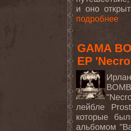
и оно открыт
подробнее
GAMA BO
EP 'Necr
Ирлан
BOM
"Necr
лейбле
Prost
которые был
альбомом "
Ba