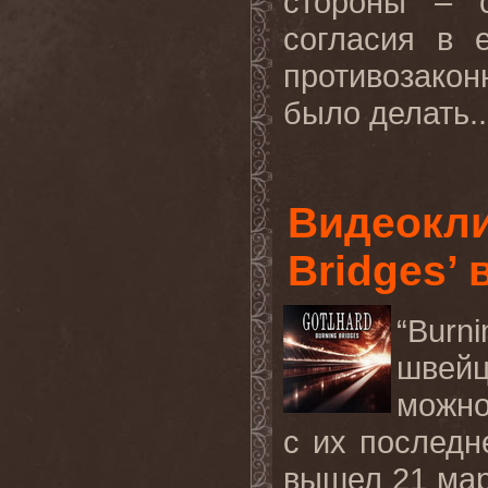
стороны – с
согласия в 
противозакон
было делать..
Видеокли
Bridges’ 
“Bur
швейц
можн
с их последн
вышел 21 ма