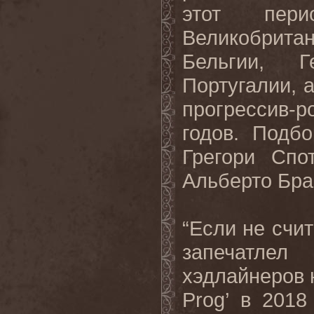
этот пер
Великобрита
Бельгии, 
Португалии, 
прогрессив-ро
годов. Подб
Грегори Спо
Альберто Бра
“Если не счит
запечатлел
хэдлайнеров 
Prog
’ в 2018