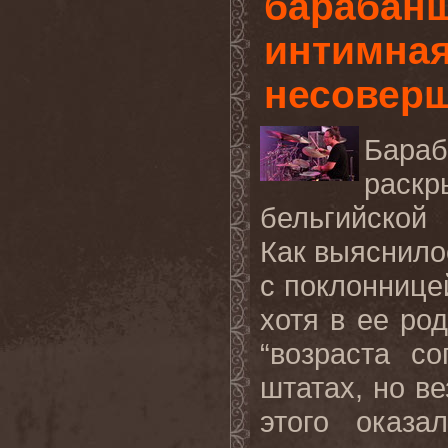
барабан
интимная
несовер
Бара
раскр
бельгийской
Как выяснило
с поклоннице
хотя в ее ро
“возраста с
штатах, но ве
этого оказа