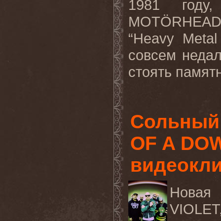
1981 году,
MOT
Ö
RHEA
“
Heavy
Metal
совсем недал
стоять памятн
Сольный 
OF A DO
видеокл
Новая
VIOLE