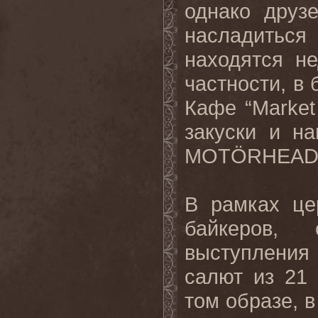
однако друз
насладиться
находятся н
частности, в 
Кафе “
Market
закуски и н
MOT
Ö
RHEA
В рамках це
байкеров,
выступления
салют из 21
том образе, в