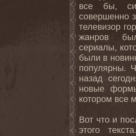
все бы, си
совершенно з
телевизор
го
жанров был
сериалы, кот
были в новинк
популярны. Ч
назад
сегодн
новые
форм
котором
все
Вот
что
и
пос
этого
текста