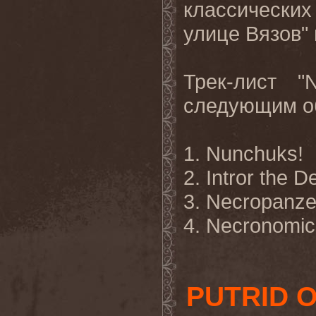
классически
улице Вязов"
Трек-лист
"
следующим о
1. Nunchuks!
2. Intror the D
3. Necropanze
4. Necronomi
PUTRID 