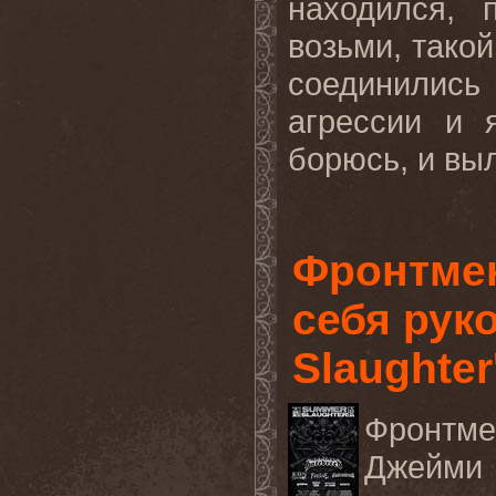
находился, 
возьми, такой
соединилис
агрессии и 
борюсь, и выл
Фронтме
себя рук
Slaughter
Фронтме
Джейми