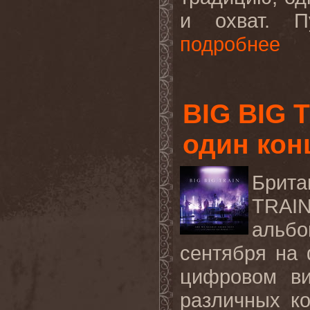
и охват. П
подробнее
BIG BIG 
один кон
Брита
TRA
альб
сентября на 
цифровом ви
различных
к