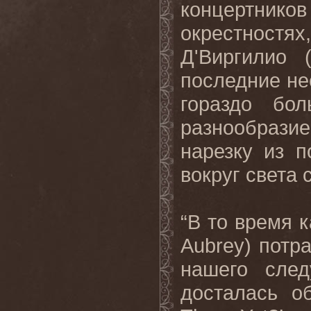
концертник
окрестност
Д'Виргилио 
последние не
гораздо бо
разнообрази
нарезку из 
вокруг света 
“В то время 
Aubrey
) потр
нашего след
досталась об