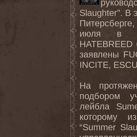
руковод
Slaughter”
. В 
Питерсберге
июля в Гр
HATEBREED
заявлены
FU
INCITE
,
ESCU
На протяже
подбором у
лейбла
Sume
которому и
“
Summer
Slau