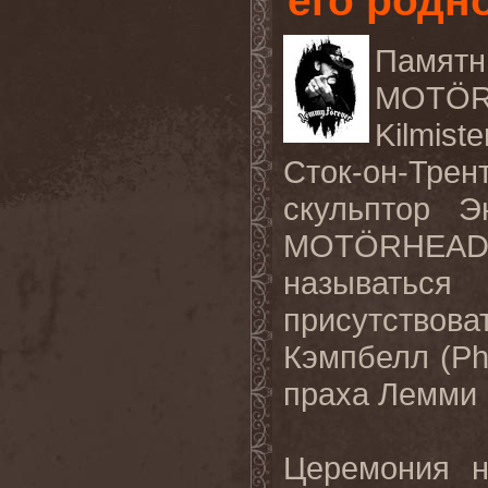
его родн
Памят
MOT
Ö
Kilmiste
Сток-он-Трент
скульптор Э
MOT
Ö
RHEA
называтьс
присутство
Кэмпбелл (
Ph
праха Лемми 
Церемония н