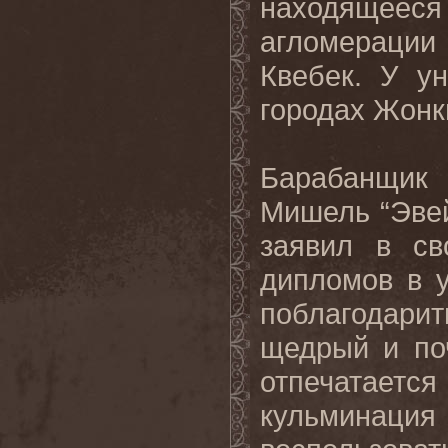
находящеес
агломерации
Квебек. У у
городах Жонк
Барабанщик
Мишель “Эвей
заявил в св
дипломов в у
поблагодари
щедрый и по
отпечатается
кульминация