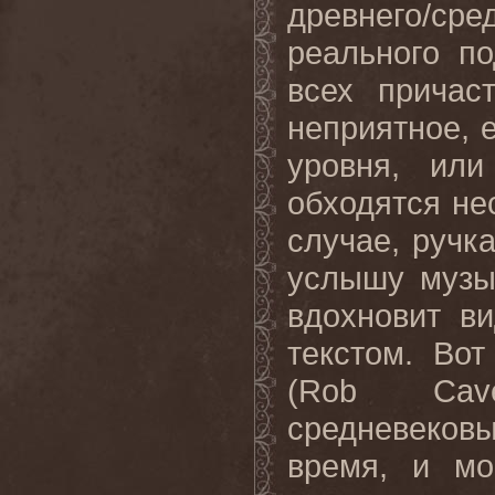
древнего/ср
реального п
всех причас
неприятное, 
уровня, ил
обходятся не
случае, ручка
услышу музык
вдохновит в
текстом. Во
(
Rob
Cav
средневековы
время, и мо