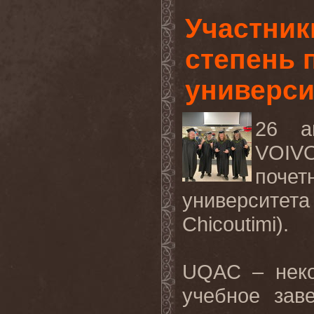
Участник
степень 
универси
26 а
VOIV
поче
университе
Chicoutimi
).
UQAC
– нек
учебное зав