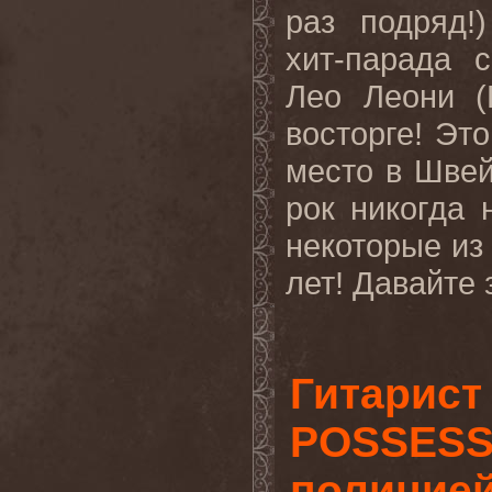
раз
подряд
!
хит
-
парада
с
Лео Леони (
восторге! Эт
место в Швей
рок никогда
некоторые из
лет! Давайте
Гитарист
POSSESSE
полицие