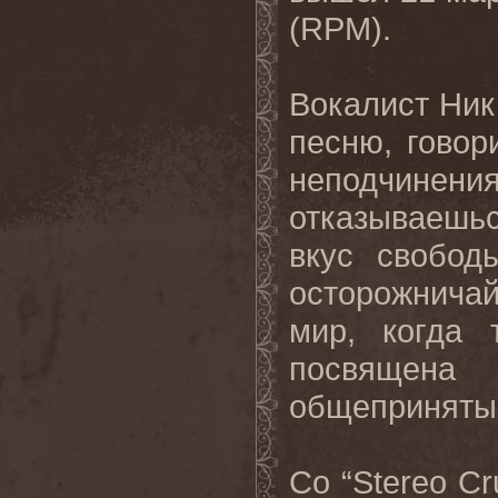
(
RPM
).
Вокалист Ник
песню, говор
неподчинен
отказываешьс
вкус свобод
осторожничай
мир, когда 
посвящена
общепринятые 
Со
“Stereo 