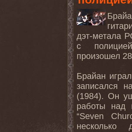
Брайа
гитар
дэт-метала 
с полицие
произошел 28
Брайан игра
записался н
(1984). Он 
работы над 
“Seven Chur
несколько 