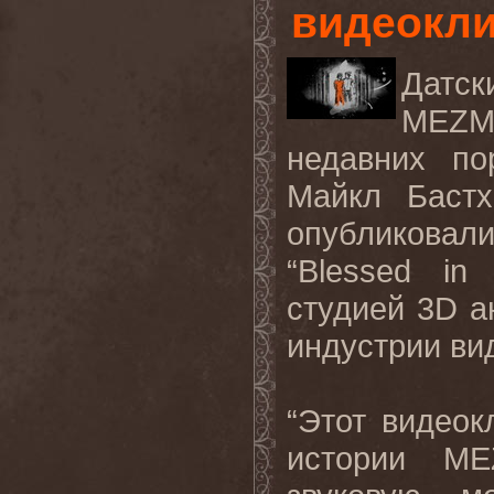
видеокл
Датс
MEZM
недавних по
Майкл Баст
опубликов
“
Blessed
in
студией 3
D
а
индустрии ви
“Этот видеок
истории
ME