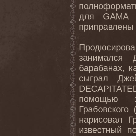
полноформат
для
GAMA
приправлены 
Продюсирова
занимался 
барабанах, к
сыграл Дже
DECAPITATED
помощью з
Грабовского 
нарисовал Г
известный п