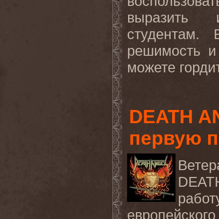
воспользов
выразить 
студентам. 
решимость и
можете гордит
DEATH A
первую п
Ветер
DEAT
работ
европейског