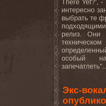
There
Yet
?’, 
интересно за
выбрать те ф
подходящими
релиз. Они
техническом 
определенн
особый н
запечатлеть”..
Экс-вока
опублик