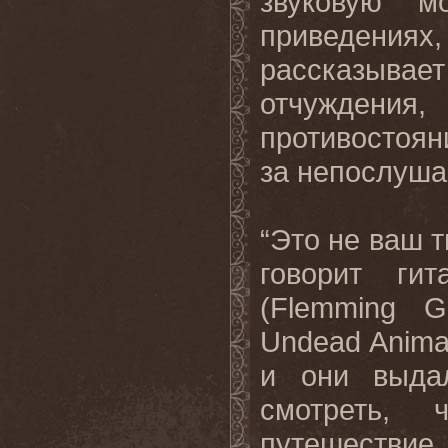
звуковую 
приведениях
рассказыв
отчуждения
противостоян
за непослуша
“Это не ваш 
говорит гит
(
Flemming
G
Undead
Anima
и они выдал
смотреть, 
путешествие,