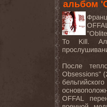
альбом 'O
Франц
OF
"Oblit
To Kill
. Ал
прослушиван
После тепл
Obsessions
" 
бельгийског
основополо
OFFAL
пере
военной ме