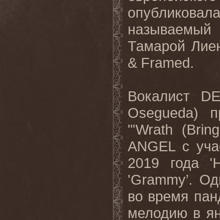
опубликовал
называемы
Тамарой Лиен
&
Framed
.
Вокалист
DE
Osegueda
) п
"'
Wrath
(
Bring
ANGEL
с уч
2019 года '
'
Grammy
’. О
во время пан
мелодию
в
я