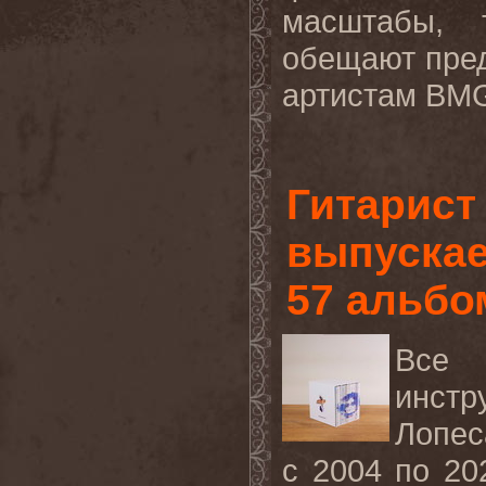
масштабы, 
обещают пре
артистам
BM
Гитарист
выпускае
57 альбо
Все
инст
Лопес
с 2004 по 2