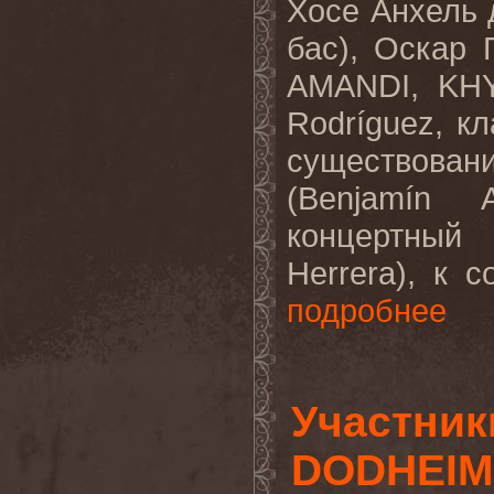
Хосе Анхель д
бас), Оскар 
AMANDI, KHY
Rodríguez, к
существован
(Benjamín
концертный
Herrera), к 
подробнее
Участник
DODHEIM