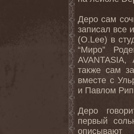
Деро сам сочи
записал все 
(O.Lee) в сту
“Миро” Роде
AVANTASIA, 
также сам з
вместе с Уль
и Павлом Рипо
Деро говори
первый соль
описываю