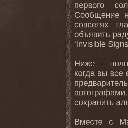
первого со
Сообщение н
совсетях гл
объявить рад
‘
Invisible
Sign
Ниже – полн
когда вы все
предварител
автографами
сохранить ал
Вместе с М