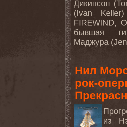
Дикинсон (To
(Ivan Kelle
FIREWIND, O
бывшая ги
Маджура (Jen 
Нил Морс
рок-опер
Прекрас
Прогр
из
Н