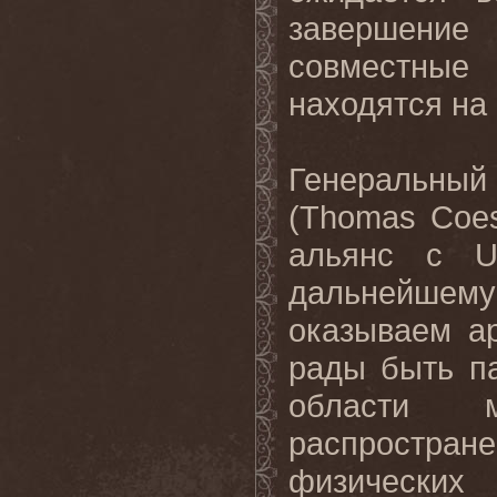
завершение
совместны
находятся на
Генеральны
(
Thomas
Coes
альянс с
дальнейшем
оказываем а
рады быть п
области м
распростран
физически