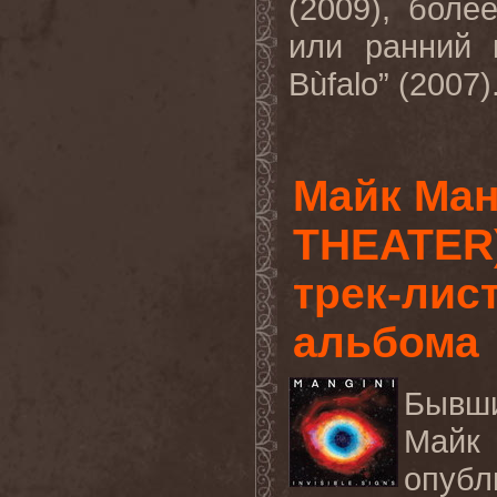
(2009),
боле
или
ранний
Bùfalo” (2007)
Майк Ма
THEATER)
трек-лис
альбома
Бывш
Май
опубл