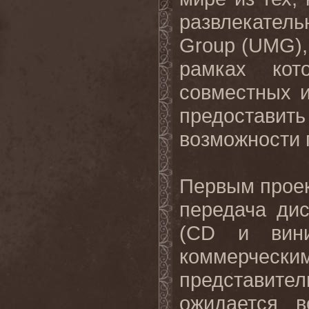
развлекате
Group
(
UMG
)
рамках кот
совместных и
предостави
возможности 
Первым проек
передача ди
(
CD
и вин
коммерчес
представител
ожидается
в