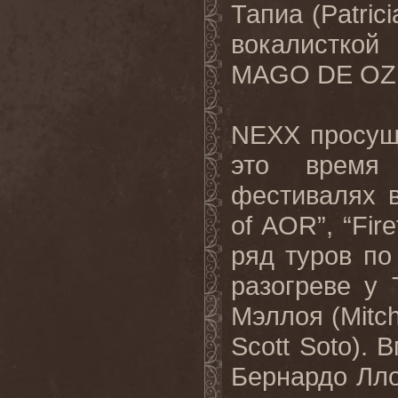
Тапиа (Patric
вокалистко
MAGO DE OZ
NEXX просуще
это время
фестивалях 
of AOR”, “Fir
ряд туров по
разогреве у
Мэллоя (Mitch
Scott Soto). 
Бернардо Ллоб