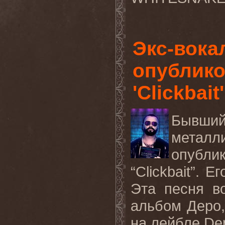
Экс-вока
опублико
'Clickbait'
Бывший
металл
опубли
“Clickbait”. 
Эта песня в
альбом Деро,
на лейбле De