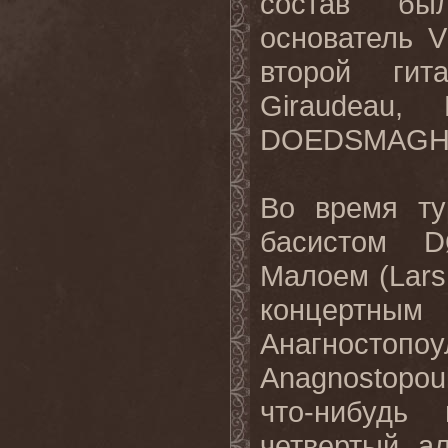
состав бы
основатель 
второй гит
Giraudea
DOEDSMAGHI
Во время ту
басистом 
Малоем (Lars
концертным 
Анагност
Anagnostopou
что-нибудь
четвертый а