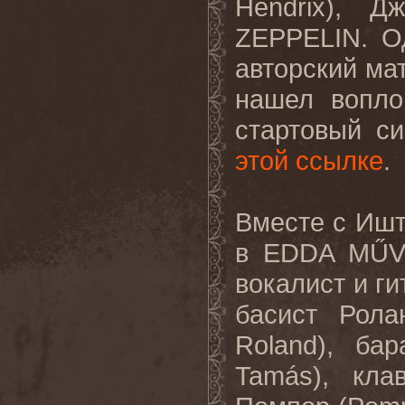
Hendrix), 
ZEPPELIN. О
авторский ма
нашел вопло
стартовый си
этой ссылке
.
Вместе с Ишт
в EDDA MŰV
вокалист и ги
басист Рола
Roland), ба
Tamás), кла