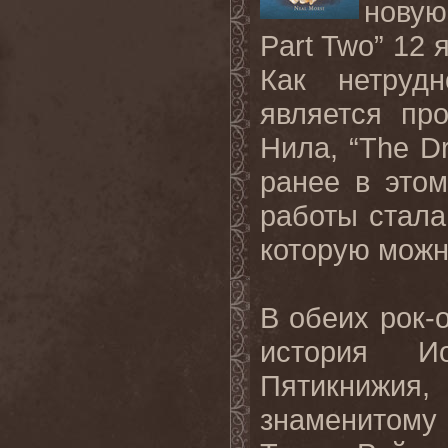
новую
Part Two”
12 
Как нетруд
является пр
Нила, “
The
D
ранее в это
работы стала
которую можн
В обеих рок-
история Ио
Пятикнижия, 
знаменитому