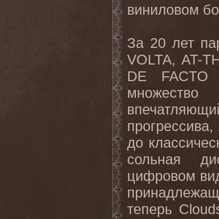
виниловом бок
За 20 лет п
VOLTA
,
AT
-
T
DE
FACTO
множество 
впечатляю
прогрессива,
до классичес
сольная ди
цифровом вид
принадлежа
теперь
Cloud