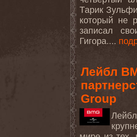
Тарик Зульфи
который не 
записал сво
Гигора....
под
Лейбл B
партнерст
Group
Ле
круп
мире из тех, 