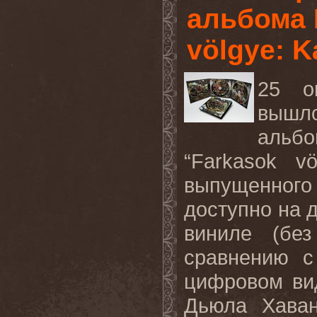
альбома 
völgye: K
25 о
вышл
альбо
“Farkasok vö
выпущенного
доступно на 
виниле (бе
сравнению с
цифровом вид
Дьюла Хаван