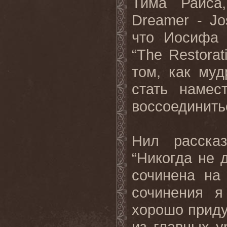
Тима Райса,
Dreamer
-
Jo
что Иосифа 
“
The
Restorat
том, как му
стать намес
воссоединить
Нил расска
“Никогда не 
сочинена на
сочинения 
хорошо приду
из главных у