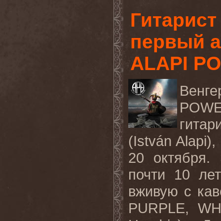
Гитарис
первый а
ALAPI P
Венг
POWER
гита
(István Alapi
20 октября.
почти 10 ле
вживую с ка
PURPLE, WHI