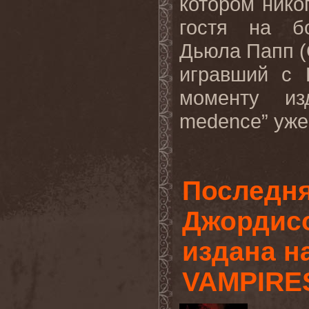
котором нико
гостя на бо
Дьюла Папп (
игравший с 
моменту изд
medence” уже 
Последня
Джордисо
издана н
VAMPIRE