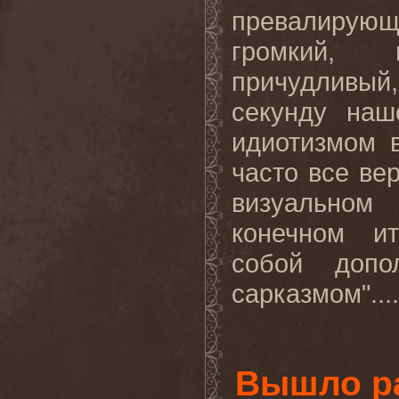
превалирующ
громкий, 
причудливый
секунду наш
идиотизмом 
часто все вер
визуальном
конечном ит
собой допо
сарказмом"...
Вышло р