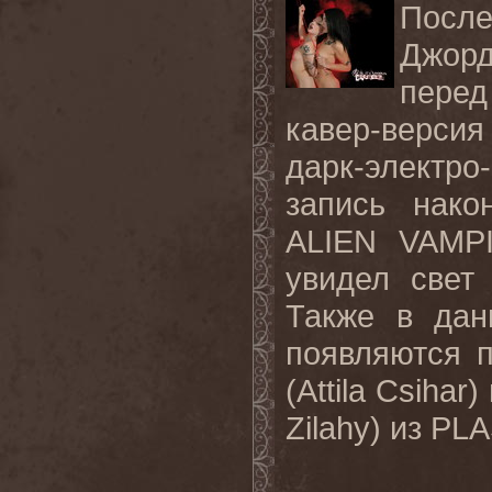
Посл
Джорд
перед
кавер-версия
дарк-элект
запись нак
ALIEN VAMPI
увидел свет 
Также в дан
появляются 
(Attila Csiha
Zilahy) из P