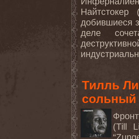
Инферналиен (
Найтстокер (
добившиеся з
деле сочет
деструктивно
индустриальн
Тилль Ли
сольный 
Фрон
(Till
“Zung