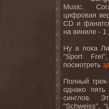
Music. Сог
цифровая вер
CD и фанатск
на виниле - 1
Ну а пока Л
"Sport Fre
посмотреть
з
Полный трек-
однако пять
синглов. Э
"Schweiss", "