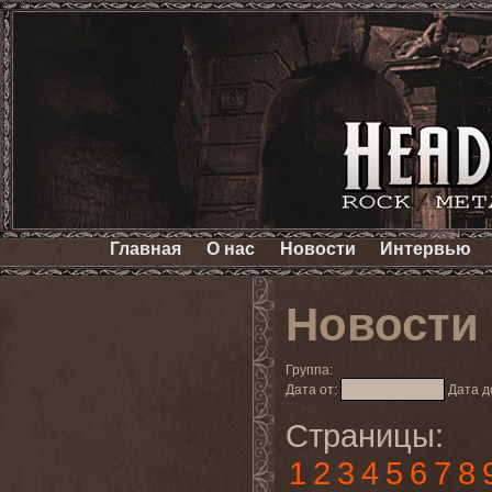
Главная
О нас
Новости
Интервью
Новости
Группа:
Дата от:
Дата д
Страницы:
1
2
3
4
5
6
7
8