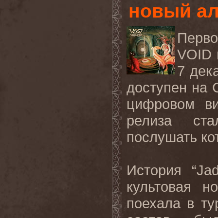
новый ал
Перв
VOID 
7 дек
доступен на 
цифровом ви
релиза стал
послушать к
История “Ja
культовая 
поехала в ту