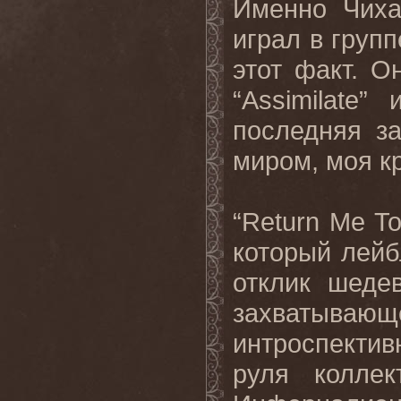
Именно Чиха
играл в груп
этот факт. О
“Assimilate
последняя з
миром, моя кр
“Return Me To
который лей
отклик шеде
захватываю
интроспекти
руля колле