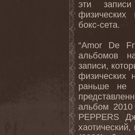
эти
записи
физических
бокс
-
сета
.
“
Amor
De
F
альбомов н
записи, кото
физических 
раньше не 
представленн
альбом
201
PEPPERS
Д
хаотический
,