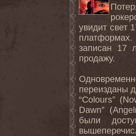
Потер
рокер
увидит свет 
платформах.
записан 17 
продажу.
Одновреме
переизданы д
“Colours” (N
Dawn” (Angel
были дост
вышеперечи