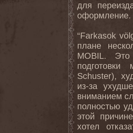
для переизд
оформление
“Farkasok vö
плане неско
MOBIL. Это
подготовки 
Schuster), х
из-за ухудш
вниманием сл
полностью уд
этой причин
хотел отказ