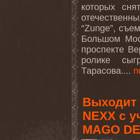
которых сня
отечественн
“Zunge”, съем
Большом Мос
проспекте Ве
ролике сыг
Тарасова....
п
Выходит 
NEXX с у
MAGO DE