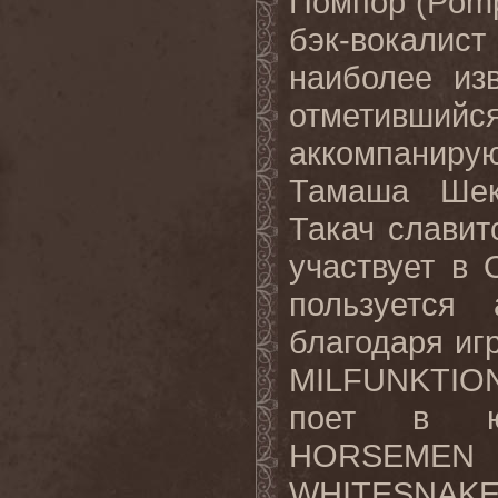
Помпор (Pomp
бэк-вокалист
наиболее из
отметивши
аккомпаниру
Тамаша Шек
Такач славит
участвует в
пользуется
благодаря и
MILFUNKTION
поет в юж
HORSEMEN
WHITESNAKE.