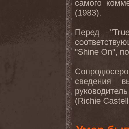
самого комм
(1983).
Перед
"Tr
соответству
"Shine On",
по
Сопродюсер
сведения в
руководител
(
Richie
Castel