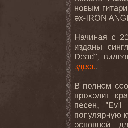
новым гитари
ex-IRON ANG
Начиная с 2
изданы синг
Dead", виде
здесь
.
В полном соо
проходит кр
песен, "Evi
популярную к
основной д