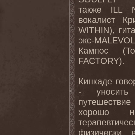
также ILL 
вокалист Кр
WITHIN), гит
экс-MALEVO
Кампос (T
FACTORY).
Кинкаде гово
- уносить
путешествие
хорошо н
терапевтичес
физически 