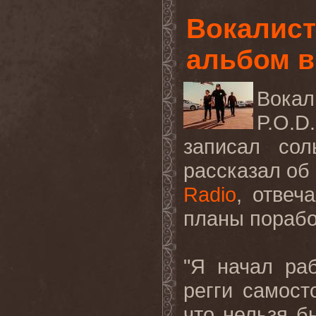
Вокалист
альбом в
Вокал
P
.
O
.
D
записал со
рассказал об
Radio
, отвеч
планы порабо
"Я начал ра
регги самост
что нельзя б