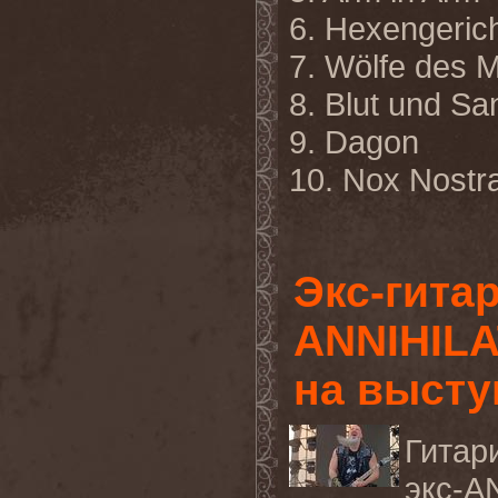
6. Hexengeric
7. Wölfe des 
8. Blut und Sa
9. Dagon
10. Nox Nostra
Экс-гита
ANNIHILA
на высту
Гитар
экс-A