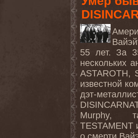
Умер бы
DISINCA
Амер
Вайэй
55 лет. За 
нескольких а
ASTAROTH
,
известной ком
дэт-металли
DISINCARNA
Murphy
, та
TESTAMENT
и
о смерти Вай