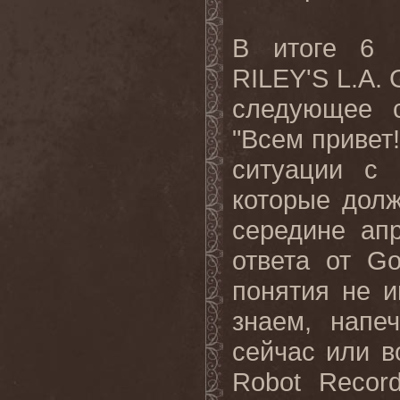
В итоге 6 
RILEY'S L.A.
следующее с
"Всем привет!
ситуации с 
которые дол
середине ап
ответа от G
понятия не и
знаем, напе
сейчас или в
Robot Recor