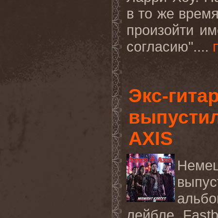
в то же врем
произойти им
согласию"....
Экс-гита
выпустил
AXIS
Немец
выпу
альбо
лейбле Fastb