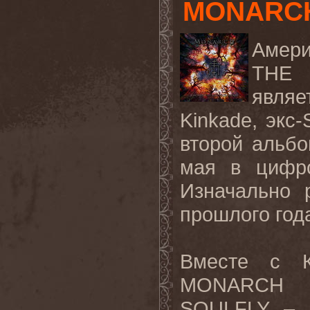
MONARC
Амери
THE 
являе
Kinkade, эк
второй альбо
мая в цифро
Изначально 
прошлого года
Вместе с К
MONARCH в
SOULFLY – г