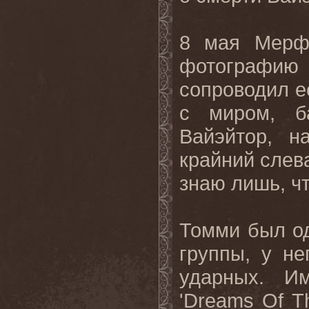
8 мая Мерфи
фотограф
сопроводил 
с миром, 
Вайэйтор, н
крайний слев
знаю
лишь
,
ч
Томми был о
группы, у н
ударных. И
'
Dreams
Of
T