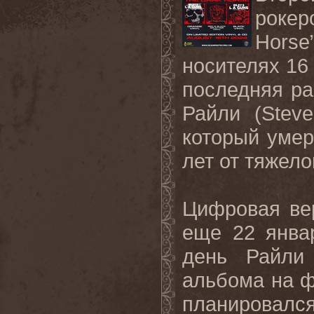
рокер
Horse
носителях 16 
последняя ра
Райли (Steve
который умер
лет от тяжел
Цифровая вер
еще 22 янва
день Райли
альбома на ф
планировался 