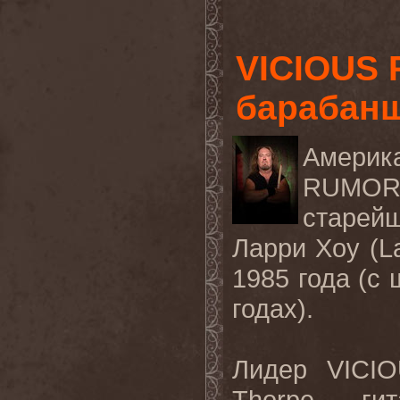
VICIOUS 
барабанщ
Америк
RUMORS
старей
Ларри Хоу (La
1985 года (с
годах).
Лидер VICI
Thorpe, ги