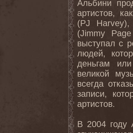
Альбини
про
артистов
,
как
(PJ Harvey)
(Jimmy Page
выступал с р
людей, кото
деньгам или
великой муз
всегда отказ
записи, кот
артистов.
В 2004 году 