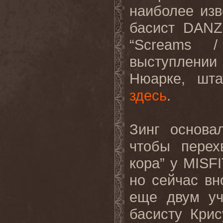
наиболее из
басист DANZ
“
Screams
выступлении 
Нюарке, шта
здесь
.
Зинг
основа
чтобы
перех
кора
”
у
MISF
но
сейчас
вн
еще двум уч
басисту Кри