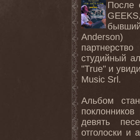
После 
GEEKS
бывший
Anderson
) р
партнерство
студийный ал
"
True
" и увид
Music
Srl
.
Альбом ста
поклонников
девять пес
отголоски и 