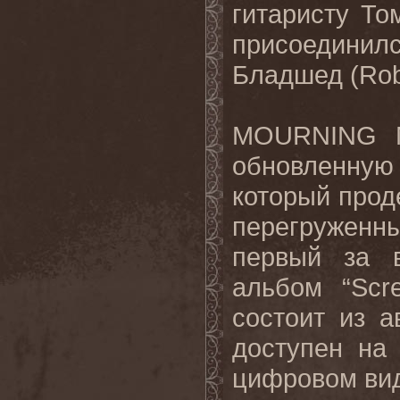
гитаристу То
присоединилс
Бладшед (
Ro
MOURNING
обновленну
который прод
перегруженн
первый за 
альбом “
Scr
состоит из а
доступен н
цифровом виде