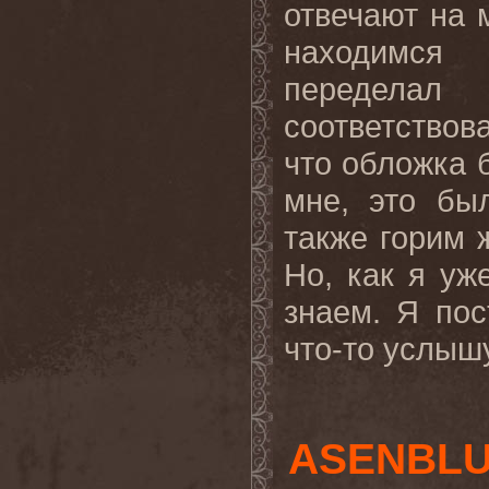
отвечают на 
находимся
передела
соответство
что обложка 
мне, это бы
также горим 
Но, как я уж
знаем. Я пос
что-то услышу
ASENBLU