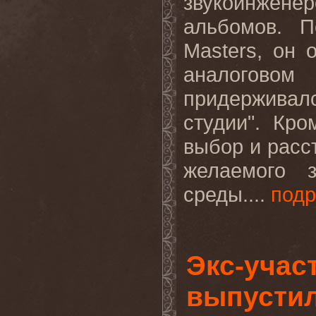
звукоинжен
альбомов. 
Masters
, он 
аналоговом
придержива
студии". Кр
выбор и расс
желаемого 
среды....
под
Экс-учас
выпустил