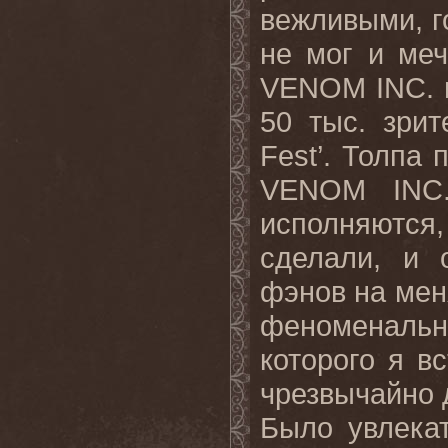
вежливыми, г
не мог и меч
VENOM INC. н
50 тыс. зри
Fest’. Толпа
VENOM INC.
исполняются
сделали, и 
фэнов на мен
феноменаль
которого я в
чрезвычайно д
Было увлека