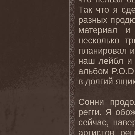
Так что я сд
разных продю
материал и
несколько тр
планировал и
наш лейбл и 
альбом
P
.
O
.
D
в долгий ящик
Сонни
продо
регги
.
Я
обо
сейчас
,
наве
артистов ре