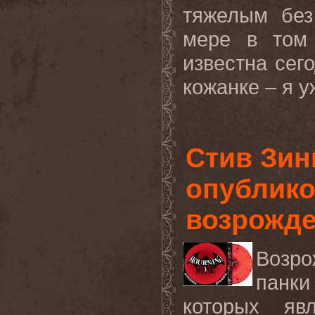
тяжелым без
мере в том 
известна сег
кожанке – я у
Стив Зин
опублико
возрожд
Возр
пан
которых яв