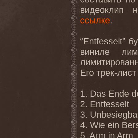
видеоклип 
ссылке
.
“Entfesselt” 
виниле лим
лимитирован
Его трек-лис
1. Das Ende d
2. Entfesselt
3. Unbesiegba
4. Wie ein Ber
5. Arm in Arm