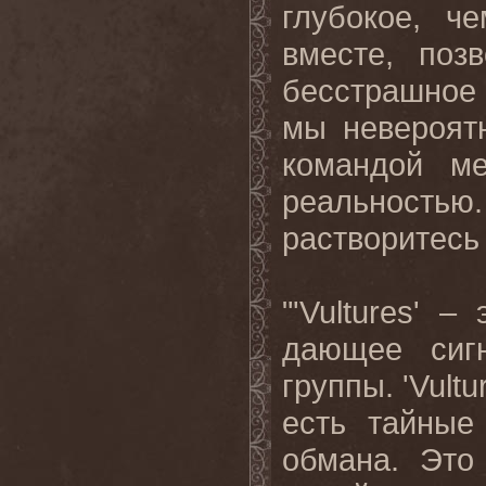
глубокое, ч
вместе, поз
бесстрашное
мы невероят
командой ме
реальностью
растворитесь
"'
Vultures
' – 
дающее сиг
группы. '
Vultu
есть тайные
обмана. Это