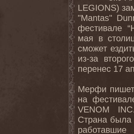
LEGIONS) зам
"Mantas" Du
фестивале “
мая в столи
сможет ездит
из-за второг
перенес 17 а
Мерфи пишет:
на фестивал
VENOM INC.
Страна была 
работавши