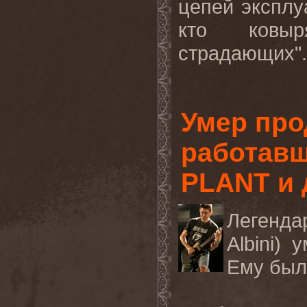
цепей эксплу
кто ковы
страдающих".
Умер про
работавш
PLANT и 
Легенда
Albini)
у
Ему
был