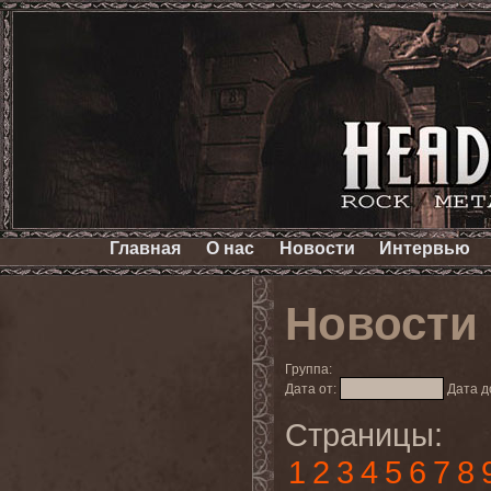
Главная
О нас
Новости
Интервью
Новости
Группа:
Дата от:
Дата д
Страницы:
1
2
3
4
5
6
7
8