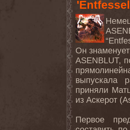
'Entfessel
Неме
ASEN
“Entfe
Он знаменует
ASENBLUT, по
прямолинейн
выпускала р
приняли Мат
из Аскерот (
Первое пред
составить по