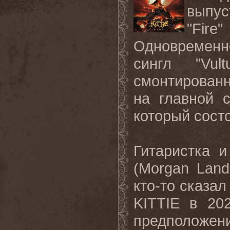
выпу
"
Fire
"
Одновременн
сингл "
Vult
смонтирован
на главной 
который состо
Гитаристка 
(
Morgan
Land
кто-то сказа
KITTIE
в 20
предположе