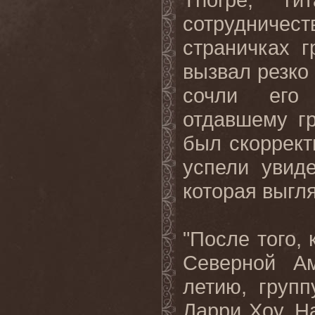
сотрудниче
страничках г
вызвал резко
сочли его 
отдавшему гр
был скоррект
успели увид
которая выгля
"После того,
Северной А
летию, груп
Ларри Хоу. На