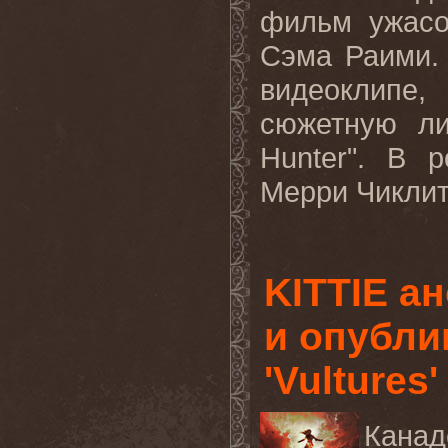
фильм ужасо
Сэма Раими.
видеоклипе
сюжетную ли
Hunter". В 
Мерри Чиклит (
KITTIE а
и опубли
'Vultures'
Канад