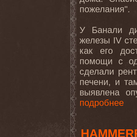
пожелания".
У Банали ди
железы IV сте
как его дос
помощи с од
сделали рент
печени, и т
выявлена оп
подробнее
HAMMERF