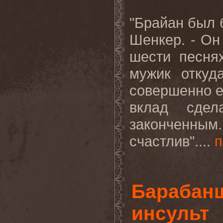
"Брайан был б
Шенкер. - Он 
шести песня
мужик откуд
совершенно е
вклад сде
законченным
счастлив"....
п
Барабанщ
инсульт