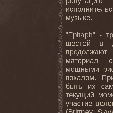
репутацию
исполнитель
музыке.
"Epitaph" - 
шестой в д
продолжают
материал с
мощными ри
вокалом. Пр
быть их са
текущий моме
участие цело
(Brittney S