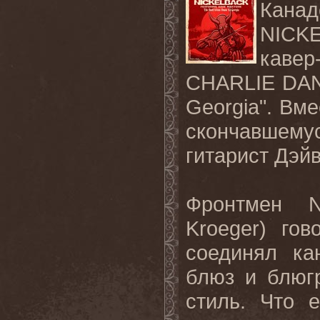
Канад
NICK
кавер
CHARLIE DAN
Georgia".
Вме
скончавшем
гитарист Дэйв
Фронтмен
Kroeger
) гов
соединял ка
блюз и блюг
стиль. Что 