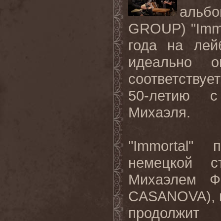
альб
GROUP) "Immo
года на лей
идеально о
соответствуе
50-летию с
Михаэля.
"Immortal"
немецкой с
Михаэлем Ф
CASANOVA), к
продолжит