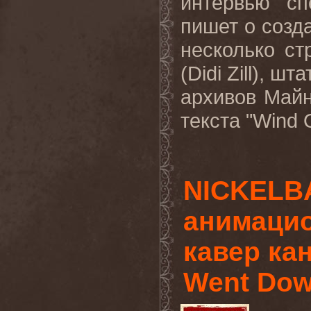
интервью сп
пишет о созда
несколько с
(Didi Zill), 
архивов Майн
текста "Wind 
NICKELB
анимаци
кавер кан
Went Dow