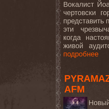
Вокалист Йоа
чертовски г
представить 
эти чрезвыч
когда насто
живой аудит
подробнее
PYRAMAZ
AFM
Новы