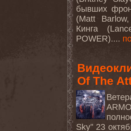
бывших фрон
(Matt Barlo
Кинга (Lan
POWER)....
п
Видеокл
Of The At
Вете
ARMO
полно
Sky" 23 октяб