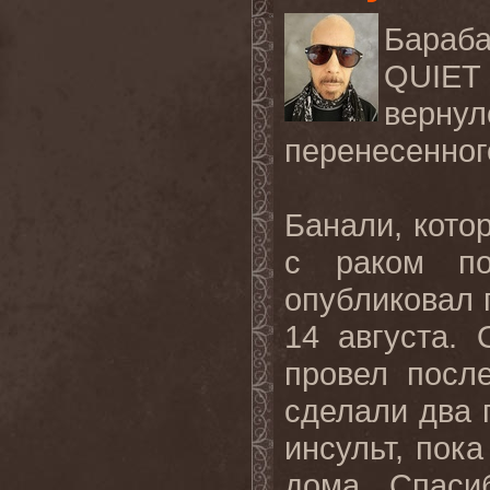
Бараб
QUIET 
верн
перенесенног
Банали, кото
с раком по
опубликовал 
14 августа. 
провел посл
сделали два 
инсульт, пок
дома. Спаси