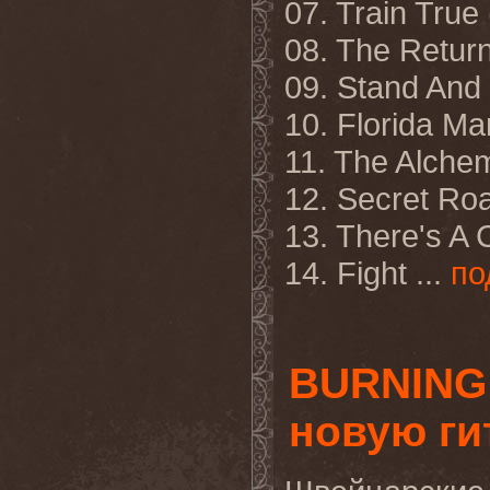
07. Train True
08. The Return
09. Stand And 
10. Florida Ma
11. The Alchem
12. Secret Ro
13. There's A 
14. Fight ...
по
BURNING
новую ги