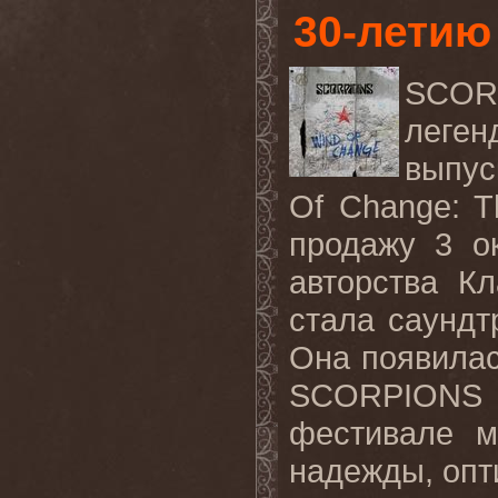
30-летию
SCO
леген
выпус
Of Change: T
продажу 3 о
авторства Кл
стала саундт
Она появилас
SCORPIONS
фестивале м
надежды, опт