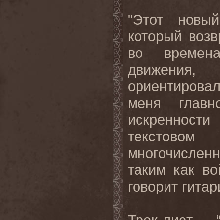
"Этот новы
который возв
во времена
движения,
ориентирова
меня главн
искренност
текстово
многочислен
таким как вой
говорит гитар
Трек-лист 