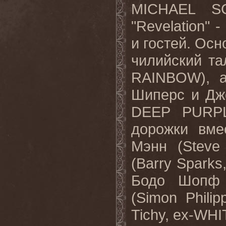
MICHAEL SC
"Revelation" 
и гостей. Ос
чилийский та
RAINBOW), а
Шиперс и Джо
DEEP PURPL
дорожки вме
Мэнн (Steve
(Barry Spark
Бодо Шопф 
(Simon Phili
Tichy, ex-WH