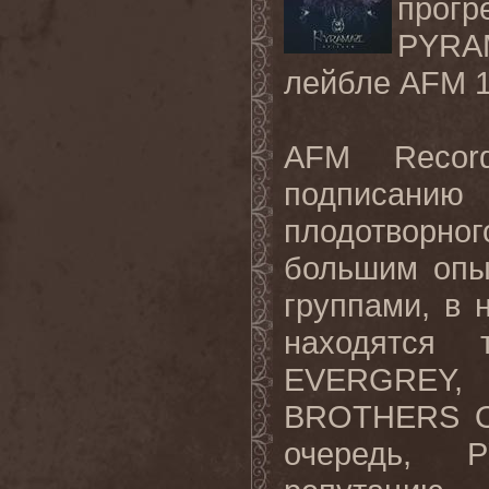
прогр
PYRAM
лейбле AFM 1
AFM Reco
подписанию
плодотворно
большим опы
группами, в 
находятся 
EVERGREY
BROTHERS OF
очередь, 