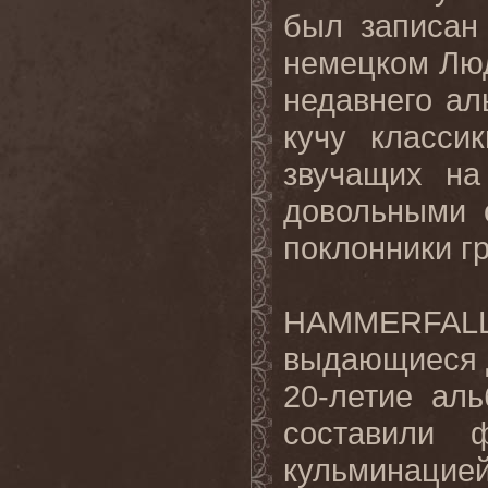
был записан
немецком Люд
недавнего ал
кучу класси
звучащих на
довольными 
поклонники г
HAMMERFA
выдающиеся д
20-летие аль
составили 
кульминацие