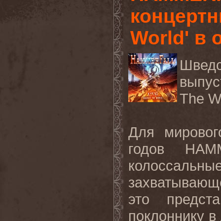
концертни
World' в 
Шведс
выпус
The W
Для мировог
годов HAM
колоссальн
захватывающе
это предст
поклоннику в