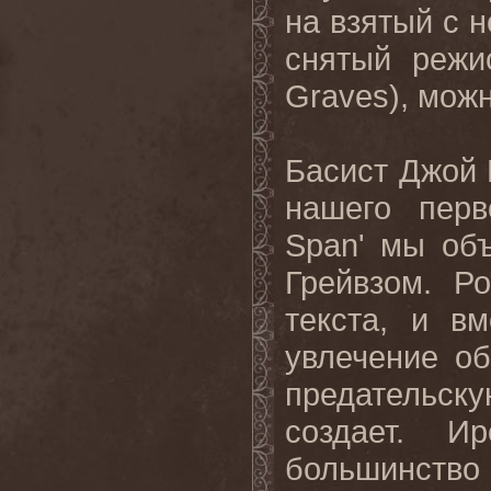
на взятый с н
снятый режи
Graves), мож
Басист Джой 
нашего перв
Span' мы об
Грейвзом. Р
текста, и в
увлечение о
предательс
создает. И
большинство