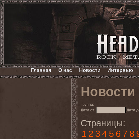
Главная
О нас
Новости
Интервью
Новости
Группа:
Дата от:
Дата д
Страницы:
1
2
3
4
5
6
7
8