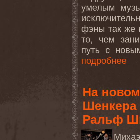
умелым музы
исключитель
фэны так же 
то, чем зан
путь с новы
подробнее
На новом
Шенкера 
Ральф Ши
Михаэ