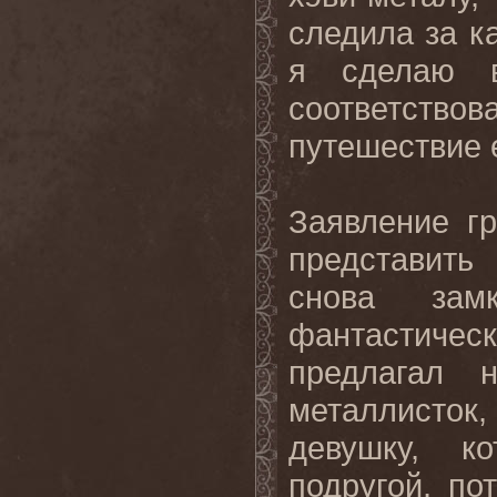
следила за к
я сделаю в
соответство
путешествие е
Заявление г
представить
снова зам
фантастичес
предлагал 
металлисто
девушку, к
подругой, п