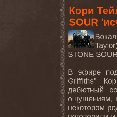
Кори Тей
SOUR 'ис
Вокал
Taylo
STONE SOUR 
В эфире под
Griffiths" 
дебютный со
ощущениям, 
некотором ро
поговорили 