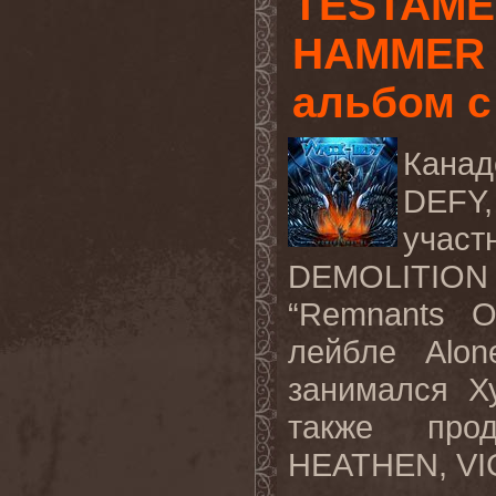
TESTAME
HAMMER 
альбом 
Кана
DEFY,
учас
DEMOLITION 
“Remnants O
лейбле Alon
занимался Ху
также про
HEATHEN, V