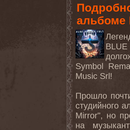
Подробно
альбоме
Леген
BLU
долг
Symbol Remai
Music Srl!
Прошло почт
студийного а
Mirror", но 
на музыкант