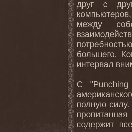
друг с дру
компьютеров,
между соб
взаимодей
потребность
большего. Ко
интервал вни
С "Punchin
американск
полную силу.
пропитанная
содержит вс