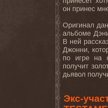
принесет хот
он принес мн
Оригинал да
альбоме Дэни
В ней расска
Джонни, кото
по игре на 
получит золот
дьявол получи
Экс-учас