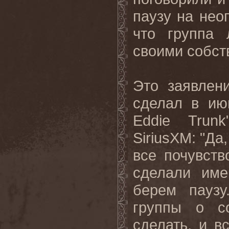
паузу на нео
что группа 
своими собст
Это заявлен
сделал в ию
Eddie Trun
SiriusXM: "Да
все почувств
сделали име
берем паузу
группы о с
сделать, и в