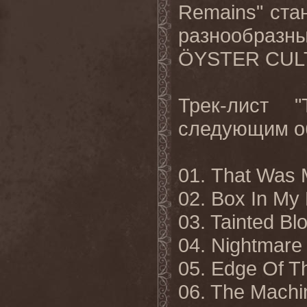
Remains" ста
разнообразн
ÖYSTER CULT
Трек-лист 
следующим о
01. That Was
02. Box In My
03. Tainted Bl
04. Nightmare
05. Edge Of T
06. The Machi