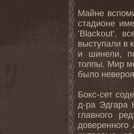
Майне вспоми
стадионе им
'Blackout', 
выступали в 
и шинели, п
толпы. Мир м
было невероя
Бокс-сет сод
д-ра Эдгара 
главного ре
доверенного 