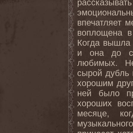
рассказыва
эмоциональ
впечатляет м
воплощена
в
Когда вышла 
и она до с
любимых. Н
сырой дубль 
хорошим дру
ней было пр
хороших вос
месяце, ко
музыкальног