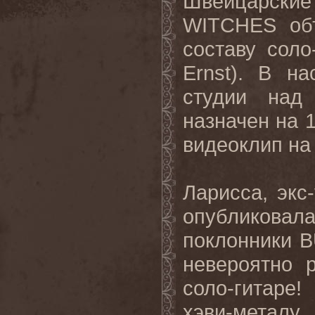
Швейцарск
WITCHES объ
составу соло
Ernst). В н
студии над
назначен на 1
видеоклип на
Ларисса, эк
опубликова
поклонники 
невероятно 
соло-гитаре
хэви-металу