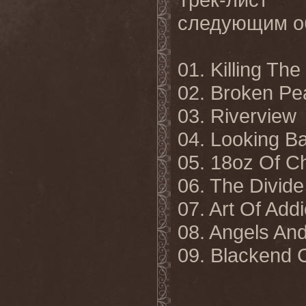
следующим о
01. Killing The
02. Broken Pe
03. Riverview
04. Looking B
05. 18oz Of 
06. The Divide
07. Art Of Addi
08. Angels A
09. Blackend C