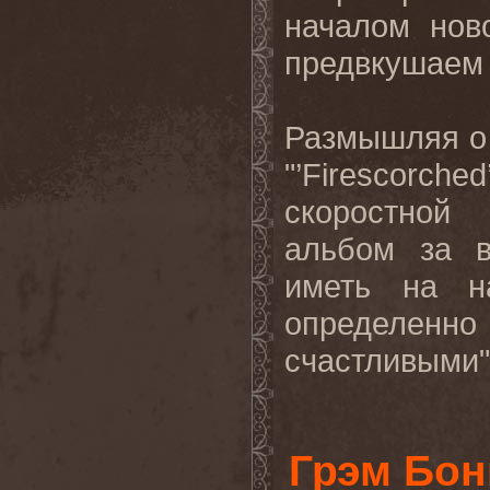
началом нов
предвкушаем 
Размышляя о
"’
Firescorched
скоростной
альбом за 
иметь на н
определен
счастливыми".
Грэм Бон