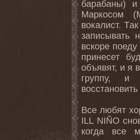
барабаны) и
Маркосом (
вокалист. Та
записывать 
вскоре поеду 
принесет бу
объявят, и я 
группу, и
восстановить
Все любят хо
ILL
NI
Ñ
O
сно
когда все м