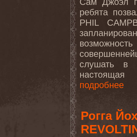
Сам Джоэл го
ребята позв
PHIL
CAMPB
запланиро
возможнос
совершенней
слушать в 
настоящая 
подробнее
Рогга Йо
REVOLTIN