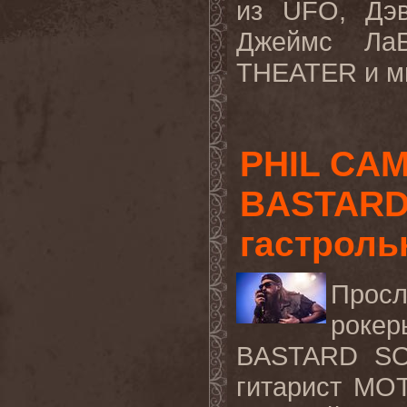
из
UFO
, Дэ
Джеймс Ла
THEATER
и м
PHIL CA
BASTARD
гастроль
Просл
рок
BASTARD
S
гитарист
MO