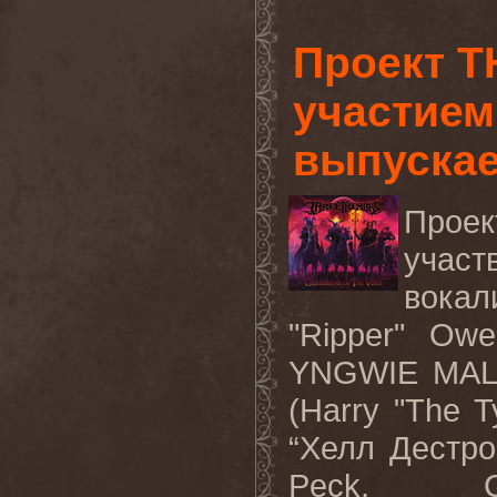
Проект 
участием
выпускае
Проек
участ
вокал
"Ripper" Ow
YNGWIE MA
(Harry "The 
“
Хелл
Дестро
Peck
,