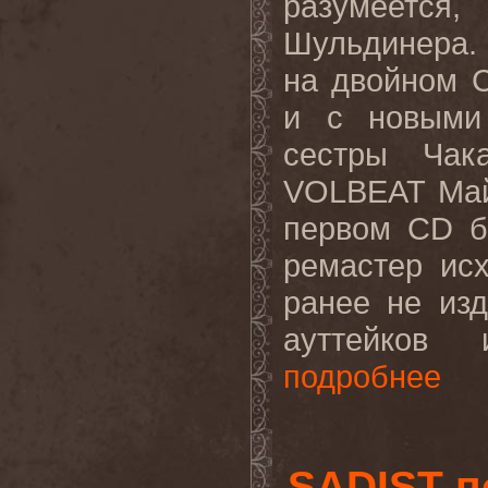
разумеетс
Шульдинера.
на двойном
и с новыми
сестры Чак
VOLBEAT
Ма
первом
CD
б
ремастер ис
ранее не из
ауттейков 
подробнее
SADIST п