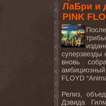
ЛаБри и 
PINK FLO
После
трибь
изда
суперзвезды к
вновь собр
амбициозн
FLOYD
“
Anima
Релиз, объе
Дэвида Гил