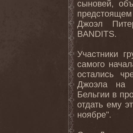
сыновей, об
предстоящем
Джоэл Пите
BANDITS
.
Участники г
самого нача
остались чр
Джоэла на 
Бельгии в пр
отдать ему э
ноябре".