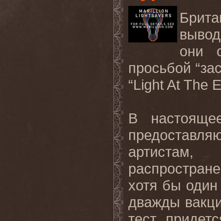
Брит
вывод
они 
просьбой “за
“
Light
At
The
E
В настояще
предоставл
артистам,
распростран
хотя бы один
дважды вакц
тест, придет