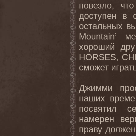
повезло
,
что
доступен
в
остальных
в
Mountain’
ме
хороший
дру
HORSES, CHI
сможет
играт
Джимми
про
наших
време
посвятил с
намерен вер
праву должен 