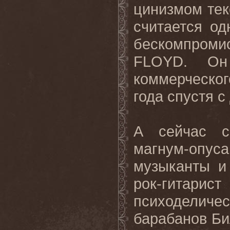
цинизмом тек
считается о
бескомпроми
FLOYD
. Он
коммерческог
года спустя с
А сейчас с
магнум-опу
музыканты и
рок-гитари
психоделиче
барабанов Би