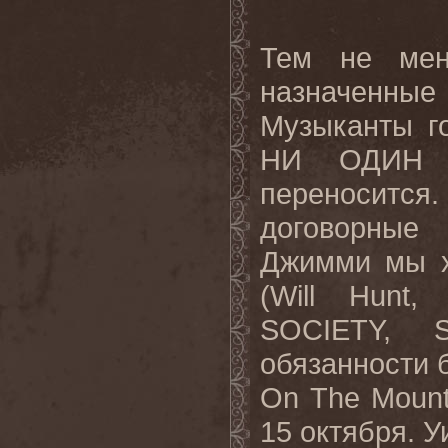
Тем не ме
назначенны
Музыканты го
НИ ОДИН к
переносится
договорные
Джимми
мы
(Will Hunt
SOCIETY,
обязанности
On The Mount
15
октября
.
У