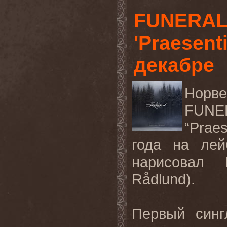
FUNERAL
'Praesent
декабре
Норве
FUN
“Praes
года на ле
нарисова
л
Rådlund
).
Первый синг