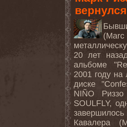
вернулся
Бывш
(
Marc
металлическ
20 лет наза
альбоме "
Re
2001 году на
диске "
Confe
NI
Ñ
O
Риззо
SOULFLY
, од
завершилос
Кавалера (