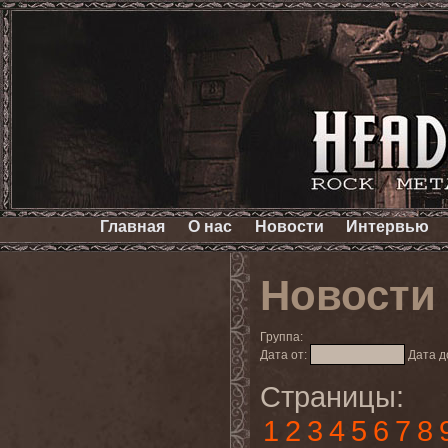
Главная
О нас
Новости
Интервью
Новости
Группа:
Дата от:
Дата д
Страницы:
1
2
3
4
5
6
7
8