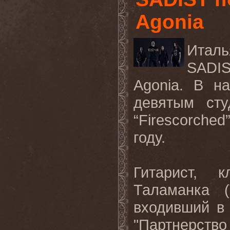
Agonia
Италь
SADI
Agonia
. В н
девятым ст
“
Firescorched
году.
Гитарист, 
Таламанка (
входивший в
"Партнерст