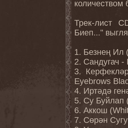
количеством 
Трек-лист C
Биеп​.​.​." в
1. Безнең Ил 
2. Сандугач -
3. Керфеклә
Eyebrows Bla
4. Иртәдә генә
5. Су Буйлап (
6. Аккош (Whi
7. Сөрән Сугу 