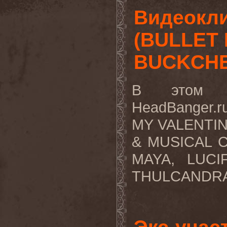
Видеокли
(BULLET 
BUCKCHE
В этом в
HeadBanger.
MY VALENTI
& MUSICAL 
MAYA, LUCI
THULCANDRA 