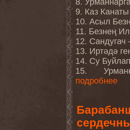
8. Урманнарга 
9. Каз Канаты
10. Асыл Безн
11. Безнең Ил 
12. Сандугач -
13. Иртәдә ген
14. Су Буйлап
15. Урманна
подробнее
Барабанщ
сердечны