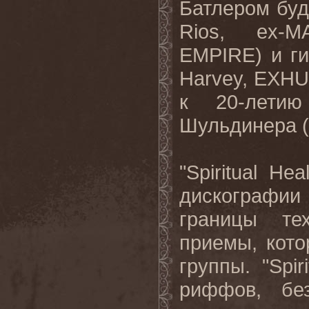
Батлером буд
Rios
,
ex
-
M
EMPIRE
) и г
Harvey
,
EXH
к 20-лети
Шульдинера (
"
Spiritual
Heal
дискографи
границы те
приемы, кото
группы. "
Spiri
риффов, бе