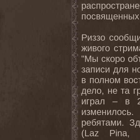
распростран
посвященных 
Риззо сообщ
живого стри
"Мы скоро об
записи для н
в
полном
вос
дело, не та г
играл – в 2
изменилось
ребятами. З
(
Laz
Pina
, 