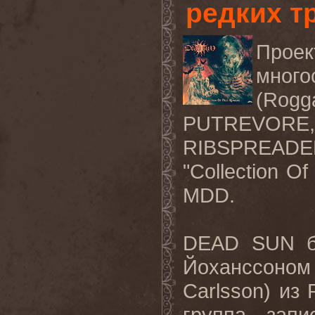
редких т
Проек
много
(Rog
PUTREVORE,
RIBSPREADE
"Collection O
MDD
.
DEAD
SUN
Йоханссоном
Carlsson
) из
группа зап