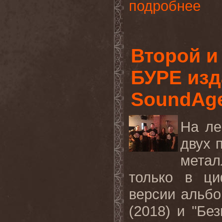
подробнее
Второй и
БУРЕ изд
SoundAg
На ле
двух 
метал
только в ци
версии альбом
(2018) и "Бе