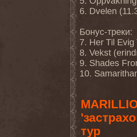
5. Oppvåkning
6. Dvelen (11.
Бонус
-
треки:
7. Her Til Evig
8. Vekst (erind
9. Shades Fro
10. Samaritha
MARILLIO
'застрах
тур