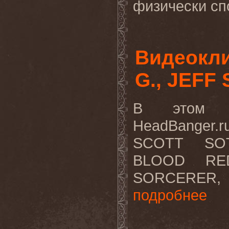
физически спо
Видеокли
G., JEFF
В этом в
HeadBanger.
SCOTT SOT
BLOOD RE
SORCERER, 
подробнее