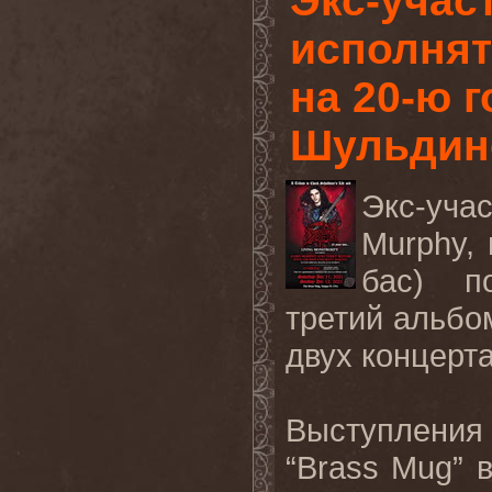
Экс-учас
исполнят 
на 20-ю 
Шульдин
Экс-уча
Murphy
,
бас) п
третий альбом
двух концерт
Выступления
“
Brass
Mug
” 