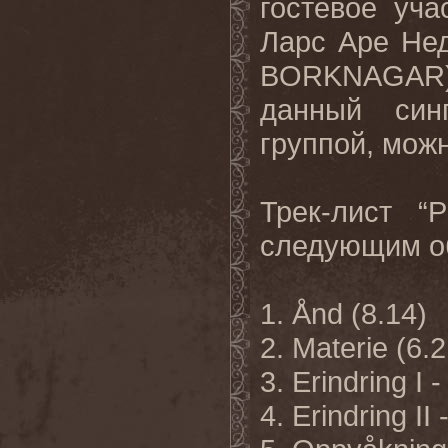
гостевое уча
Ларс Аре Нед
BORKNAGAR
данный син
группой, мож
Трек-лист
“P
следующим о
1. Ånd (8.14)
2. Materie (6.2
3. Erindring I
4. Erindring II 