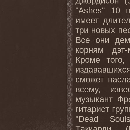
Джордисон
(J
"Ashes" 10
имеет длите
три новых пе
Все они де
корням дэт-
Кроме того,
издававшихся
сможет насл
всему, изв
музыкант Фре
гитарист гр
"Dead Sou
Таккарди (