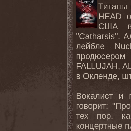
Титаны
HEAD
США в 
"
Catharsis
". 
лейбле Nuc
продюсеро
FALLUJAH
,
A
в Окленде, ш
Вокалист и 
говорит: "П
тех пор, к
концертные п