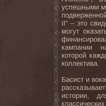
успешными мо
подверженной
II
" – это сви
могут оказа
финансирова
кампании 
которой кажд
коллектива.
Басист и вок
рассказыва
истории, д
классическ