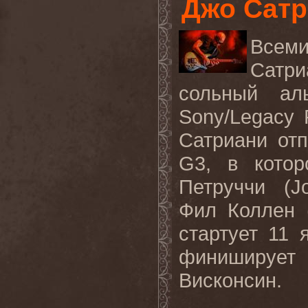
Джо Сат
Всеми
Сатри
сольный ал
Sony
/
Legacy
Сатриани от
G
3, в кото
Петруччи (
J
Фил Коллен 
стартует 11 
финиширует
Висконсин.