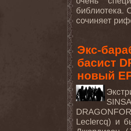
очень спец
библиотека. О
сочиняет риф
Экс-бара
басист 
новый E
Экстр
SINS
DRAGONFO
Leclercq)
и б