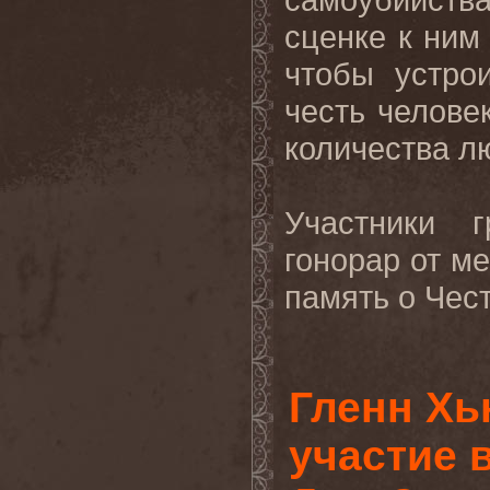
сценке к ним
чтобы устро
честь челове
количества л
Участники 
гонорар от м
память о Чест
Гленн Хь
участие 