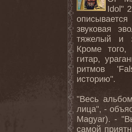
Idol
" 
описывается
звуковая эв
тяжелый и з
Кроме того,
гитар, ураг
ритмов '
Fal
историю".
"Весь альбом
лица", - объ
Magyar
). - "
самой приятн