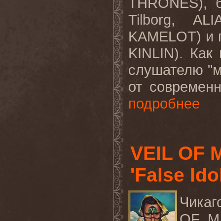
THRONES), б
Tilborg, A
KAMELOT) и г
KINLIN). Как
слушателю "м
от современно
подробнее
VEIL OF 
'False Ido
Чикаг
OF
M