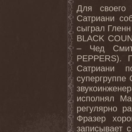
Для своего 
Сатриани со
сыграл Гленн
BLACK
COUN
– Чед Сми
PEPPERS
). 
Сатриани п
супергруппе
звукоинжен
исполнял Ма
регулярно р
Фразер хоро
записывает 