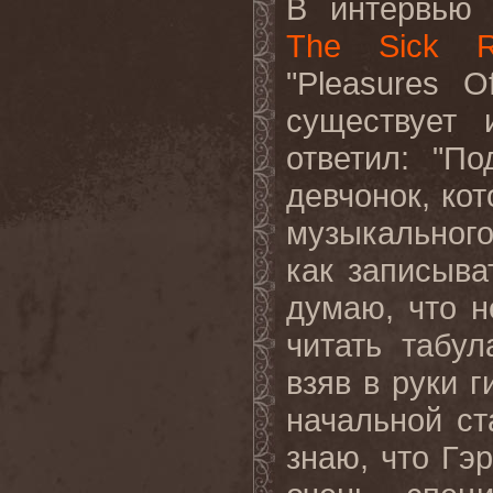
В интервью 
The Sick 
"Pleasures O
существует
ответил: "П
девчонок, ко
музыкального
как записыва
думаю, что н
читать табул
взяв в руки г
начальной ст
знаю, что Гэр