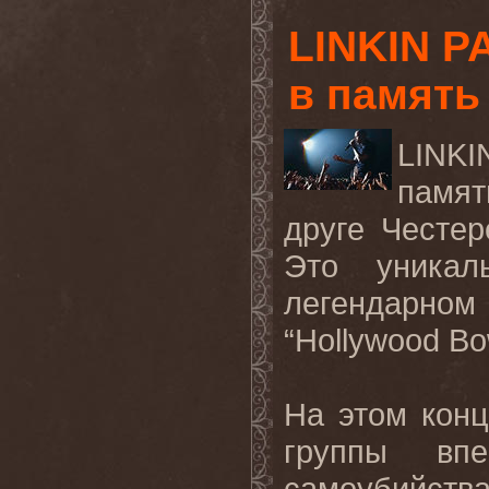
LINKIN P
в память
LINKI
памят
друге Честер
Это уникал
легендарно
“
Hollywood
Bo
На этом конц
группы вп
самоубийства