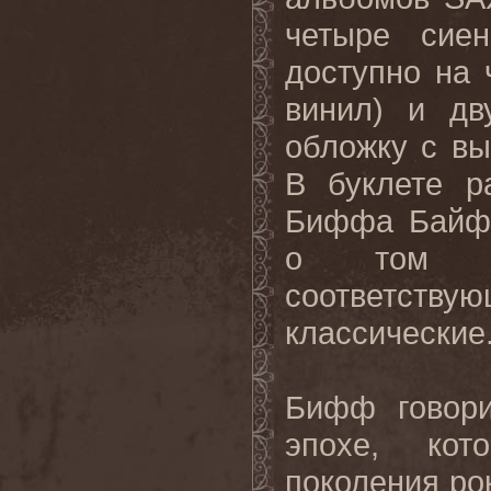
четыре сие
доступно на 
винил) и д
обложку с в
В буклете р
Биффа Байф
о том де
соответству
классические
Бифф говори
эпохе, кот
поколения ро