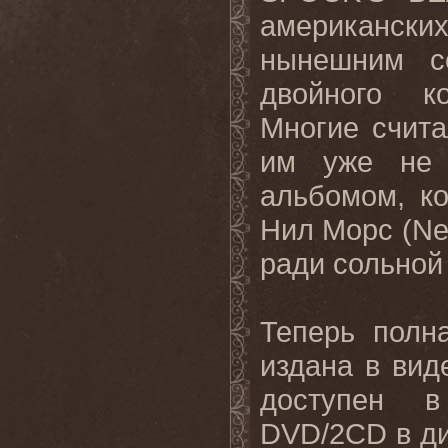
американских
нынешним с
двойного к
Многие счита
им уже не 
альбомом, к
Нил Морс (
Ne
ради сольной
Теперь полн
издана в вид
доступен в
DVD
/2
CD
в д