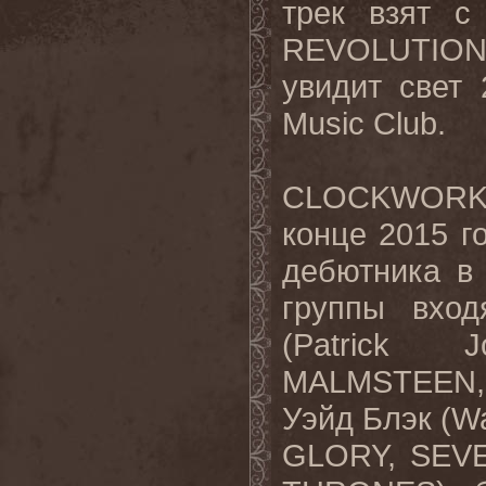
трек взят 
REVOLUTIO
увидит свет
Music
Club
.
CLOCKWOR
конце 2015 г
дебютника в 
группы вход
(Patrick 
MALMSTEEN, 
Уэйд Блэк (
GLORY, SEV