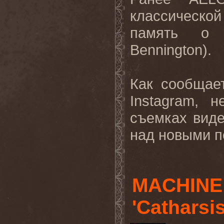
классическо
память о 
Bennington
).
Как сообщае
Instagram
, н
съемках виде
над новыми п
MACHINE
'Catharsi