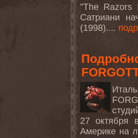
"The Razors 
Сатриани на
(1998)....
под
Подробно
FORGOTT
Итал
FORG
студи
27 октября 
Америке на 