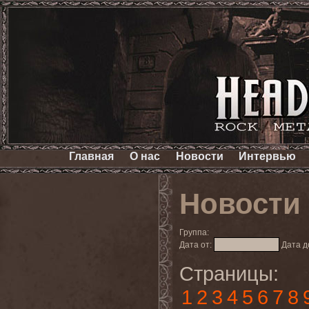
Главная
О нас
Новости
Интервью
Новости
Группа:
Дата от:
Дата д
Страницы:
1
2
3
4
5
6
7
8