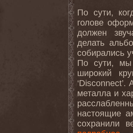
По сути, ко
голове оформ
должен зву
делать альб
собирались у
По сути, мы
широкий кру
‘
Disconnect
’.
металла и ха
расслаблен
настоящие а
сохранили в