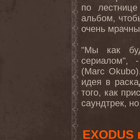
по лестнице
альбом, чтобы
очень мрачны
"Мы как бу
сериалом", 
(
Marc
Okubo
идея в раск
того, как при
саундтрек, но
EXODUS 