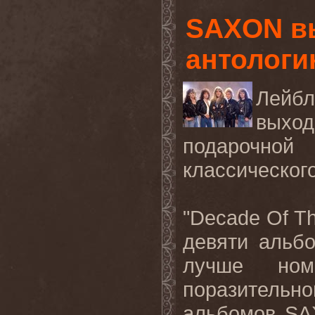
SAXON в
антологию
Лейб
вых
подарочной 
классическог
"Decade Of T
девяти альб
лучше ном
поразительн
альбомов
SA