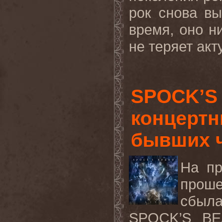
рок снова в
время, оно н
не теряет акт
SPOCK’S
концертн
бывших 
На пр
проше
сбыл
SPOCK
’
S
BE