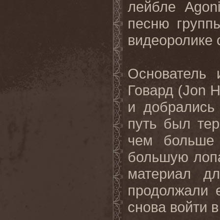
лейбле
Agon
песню групп
видеоролике 
Основатель
Говард (
Jon
H
и добрались
путь был те
чем больше 
большую лопа
материал д
продолжали 
снова войти в