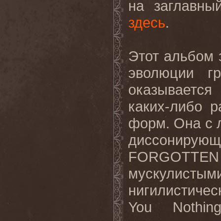
на заглавны
здесь
.
Этот альбом 
эволюции г
оказываетс
каких-либо 
форм. Она с 
диссонир
FORGOTTE
мускулисты
нигилистичес
You
Nothin