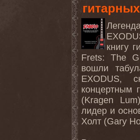
гитарных
Леген
EXOD
книгу г
Frets: The G
вошли табул
EXODUS
, с
концертным 
(
Kragen
Lum
лидер и осно
Холт (
Gary
Ho