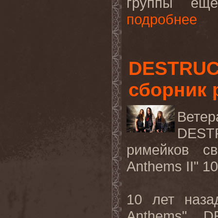
группы еще
подробнее
DESTRUC
сборник 
Вет
DES
римейков с
Anthems II" 1
10 лет наза
Anthems
",
D