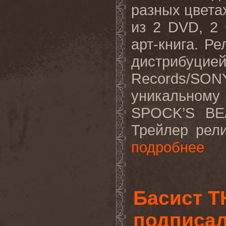
разных цвета
из 2
DVD
, 2
арт-книга. Р
дистрибу
Records
/
SON
уникальному 
SPOCK
’
S
BE
Трейлер рел
подробнее
Басист T
подписал