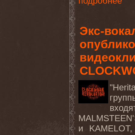
подробнее
Экс-вок
опублик
видеокли
CLOCKW
"
Herit
груп
вхо
MALMSTEEN
'
и
KAMELOT