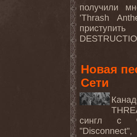
получили мн
'
Thrash
Anth
приступи
DESTRUCTI
Новая пе
Сети
Канад
THRE
сингл с че
"
Disconnect
",