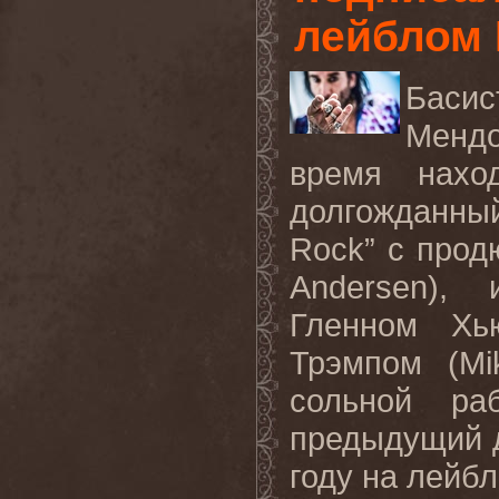
лейблом 
Бас
Мендо
время нахо
долгожданны
Rock
” с про
Andersen
), 
Гленном Хь
Трэмпом (
Mi
сольной ра
предыдущий д
году на лейб