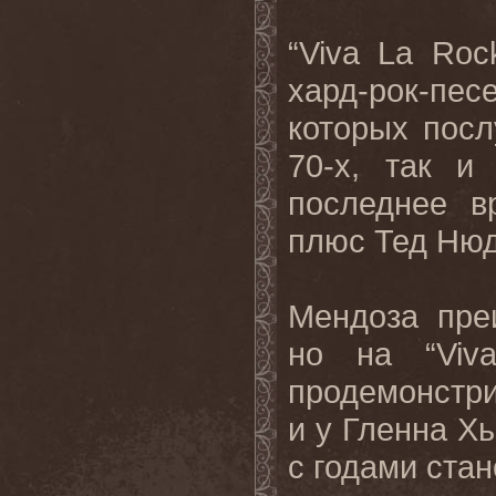
“
Viva
La
Roc
хард-рок-пе
которых пос
70-х, так и
последнее 
плюс Тед Нюд
Мендоза пре
но на “
Viv
продемонстри
и у Гленна Хь
с годами стан