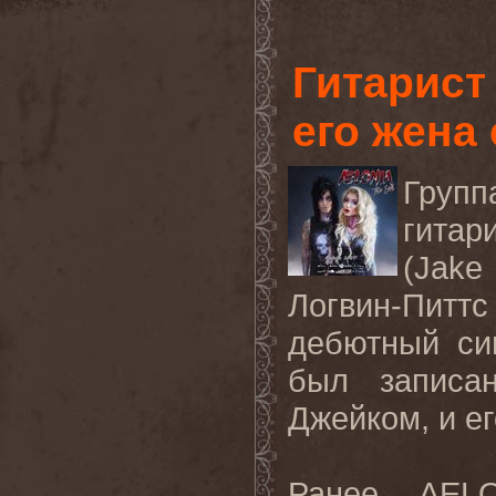
Гитарист
его жена
Гру
гитар
(Jake 
Логвин
-
Питтс
дебютный си
был записа
Джейком, и е
Ранее
AEL