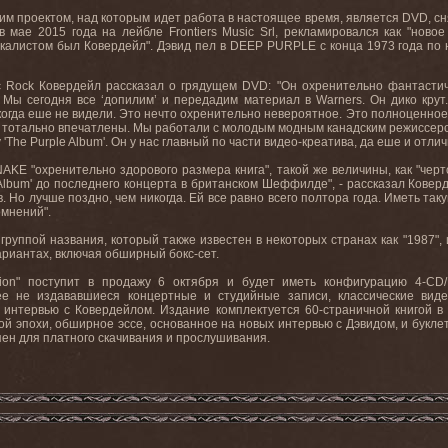
им проектом, над которым идет работа в настоящее время, является
DVD
, с
 в мае 2015 года на лейбле
Frontiers
Music
Srl
, рекламировался как "ново
вокалистом был Ковердейл". Дэвид
пел
в
DEEP PURPLE
с
конца
1973
года
по
c
Rock
Ковердейл рассказал о грядущем
DVD
: "Он охренительно фантастич
. Мы
сегодня
все
‘
допилим
’
и
передадим
материал
в
Warners.
Он
дико
крут
когда
еше
не
видели
.
Это
нечто
охренительно
невероятное
.
Это
полноценное
 тотально впечатлены. Мы работали с молодым модным канадским режиссеро
'
The
Purple
Album
'. Он у нас главный по части видео-креатива, да еше и отли
NAKE
"охренительно здорового размера книга", такой же величины, как "чер
Album
' до последнего концерта в британском Шеффилде", - рассказал Ковер
в. Но
лучше
поздно
,
чем
никогда
.
Ей
все
равно
всего
полтора
года
.
Иметь таку
омнений".
 группой названия, который также известен в некоторых странах как "1987",
риантах, включая обширный бокс-сет.
dition" поступит в продажу 6 октября и будет иметь конфигурацию 4-C
ее не издававшиеся концертные и студийные записи, классические вид
интервью с Ковердейлом. Издание комплектуется 60-страничной книгой в 
й эпохи, обширное эссе, основанное на новых интервью с Дэвидом, и букле
пен для платного скачивания и прослушивания.