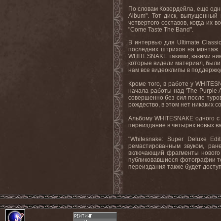
По словам Ковердейла, еще одн
Album
". Тот диск, выпущенный
четвертого составов, когда их 
"Come Taste The Band".
В интервью для
Ultimate
Classi
последних штрихов на монтаж
WHITESNAKE
такими
,
какими
ни
которые видели материал, были
нам все видеоклипы в поддержку 
Кроме того, в работе у
WHITES
начала работы над '
The
Purple
совершенно без сил после туро
рождество, в этом нет никаких с
Альбому
WHITESNAKE
одного с
переиздание в четырех новых ва
"Whitesnake: Super Deluxe E
ремастированным звуком, ран
включающий фрагменты нового 
публиковавшиеся фотографии то
переиздания также будет досту