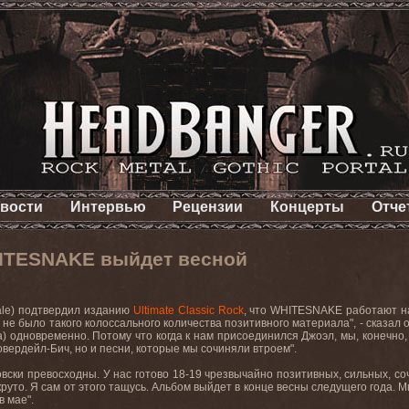
вости
Интервью
Рецензии
Концерты
Отче
ITESNAKE выйдет весной
ale)
подтвердил
изданию
Ultimate
Classic
Rock
, что
WHITESNAKE
работают н
а не было такого колоссального количества позитивного материала", - сказал о
a
) одновременно. Потому что когда к нам присоединился Джоэл, мы, конечно,
вердейл-Бич, но и песни, которые мы сочиняли втроем".
вски превосходны. У нас готово 18-19 чрезвычайно позитивных, сильных, с
круто
.
Я
сам
от
этого
тащусь
.
Альбом
выйдет
в
конце
весны
следущего
года
.
М
в мае".