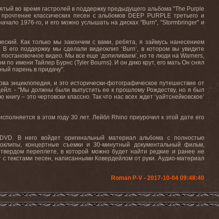
нятый во время гастролей в поддержку предыдущего альбома "
The
Purple
е прочтение классических песен с альбомов DEEP PURPLE третьего и
начало
1976-
го
,
и
его
можно
услышать
на
дисках
"Burn", "Stormbringer"
и
еский. Как только мы закончим с вами, ребята, я займусь нанесением
.
В
его
поддержку
мы
сделали
видеоклип
‘Burn’,
в
котором
вы
увидите
постановочное
видео
.
Мы все еще ‘допиливаем’, но те люди на
Warners
,
м по имени Тайлер Бурнс (
Tyler
Bourns
). И он дико крут, его мать Он снял
чный парень в придачу".
това энциклопедия, и это исторически-фотографическое путешествие от
дейл. - "Мы должны были выпустить ее к прошлому Рождеству, но я был
ю книгу – это чертовски классно. Так что нас всех ждет ‘уайтснейковское’
 исполняется в этом году 30 лет. Лейбл
Rhino
приурочил к этой дате его
D/DVD. В него войдет оригинальный материал альбома с полностью
еоклипы, концертные съемки и 30-минутный документальный фильм,
твердом переплете, в которой можно будет найти редкие и ранее не
т с текстами песен, написанными Ковердейлом от руки. Аудио-материал
Roman P-V - 2017-10-04 09:48:40