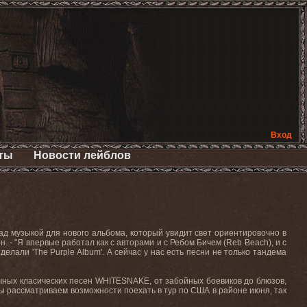
Вход
ты
Новости лейблов
ад музыкой для нового альбома, который увидит свет ориентировочно в
н. - "Я впервые работал как с авторами и с Ребом Бичем (
Reb
Beach
), и с
 делали '
The
Purple
Album
'. А сейчас у нас есть песни не только тандема
очных класических песен
WHITESNAKE
, от забойных боевиков до блюзов,
ы рассматриваем возможности поехать в тур по США в районе июня, так