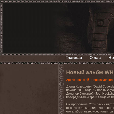
Главная
О нас
Но
Новый альбм WH
Архив новостей
|
English version
Дэвид
Ковердейл
(David Coverd
начале 2018 года. "У нас никогд
Джоэлом Хекстрой (
Joel
Hoekstr
Ковердейл-Хекстра и тандема Ко
Он продолжил: "Эти песни черто
от эпиков дл баллад. Это
очень
что альбом, наверное, появится 