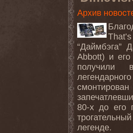
Архив новост
Благо
That
'
s
“Даймбэга” Д
Abbott
) и ег
получили 
легендарног
смонтиров
запечатлевш
80-х до его
трогательны
легенде.