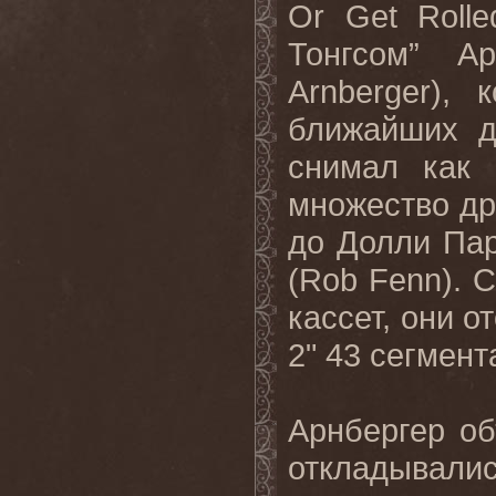
Or
Get
Rolle
Тонгсом” Ар
Arnberger
), 
ближайших д
снимал как
множество др
до Долли Па
(
Rob
Fenn
). 
кассет, они о
2" 43 сегмент
Арнбергер об
откладывалис