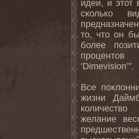
идеи, и этот
сколько в
предназначе
то, что он б
более
позит
процентов
'Dimevision'".
Все поклонн
жизни Даймб
количество
желание вес
предшеств