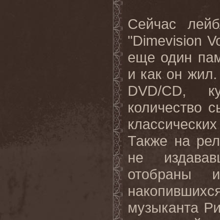
Сейчас ле
"
Dimevision
V
еще один пам
и как он жил.
DVD
/
CD
, к
количество 
классически
Также на рел
не издавав
отобраны и
накопившихся
музыканта Ри