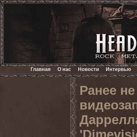
Главная
О нас
Новости
Интервью
Ранее н
видеоза
Даррелла
'Dimevisi