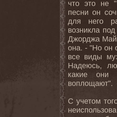
что это не 
песни он со
для него р
возникла под
Джорджа Майк
она. - "Но он
все виды му
Надеюсь, лю
какие они 
воплощают".
С учетом тог
неиспользов