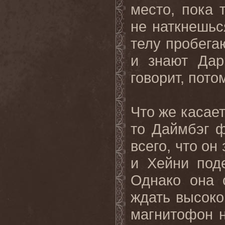
место, пока 
не наткнешьс
телу пробега
и знают Дар
говорит, пото
Что же касае
то Даймбэг ф
всего, что он
и Хейни под
Однако она 
ждать высоког
магнитофон н