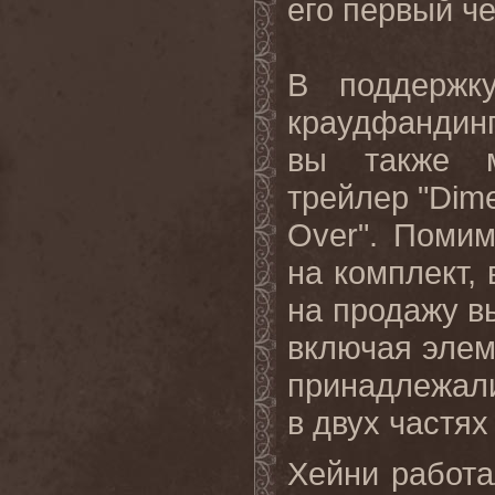
его первый ч
В поддержк
краудфанди
вы
также
трейлер
"Dime
Over".
Помим
на комплект,
на продажу в
включая элем
принадлежали
в двух частях 
Хейни работа