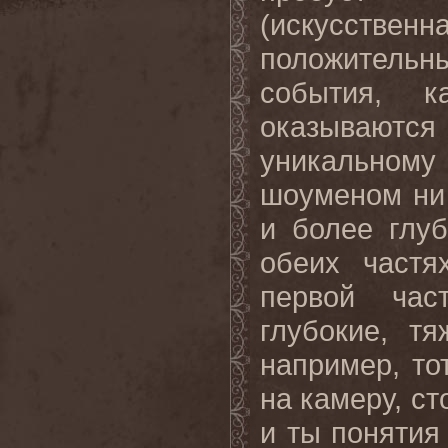
(искусст
положительны
события, 
оказываютс
уникально
шоуменом ни 
и более глу
обеих частя
первой час
глубокие, т
например, то
на камеру, ст
и ты понятия