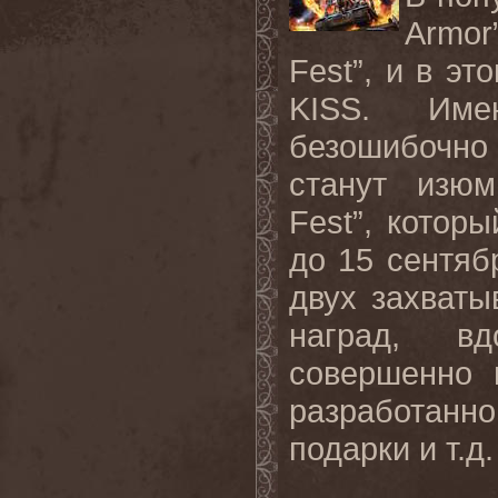
Armor
Fest”, и в э
KISS. Име
безошибочно 
станут изюм
Fest”, котор
до 15 сентяб
двух захват
наград, вд
совершенно 
разработан
подарки и т.д.