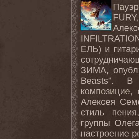
Пауэ
FURY
Але
INFILTRATIO
ЕЛЬ) и гитар
сотрудничаю
ЗИМА, опубл
Beasts". 
композицие,
Алексея Сем
стиль пения
группы Олег
настроение р