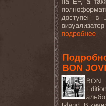
на EP, а та
полноформа
доступен в 
визуализатор
подробнее
Подробно
BON JOV
BON J
Editi
альбо
Island. В кач