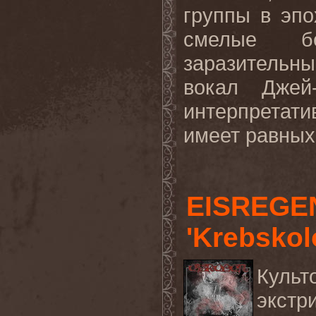
группы в эпо
смелые бес
заразительн
вокал Джей-
интерпретати
имеет равных"
EISREGE
'Krebskol
Куль
экст