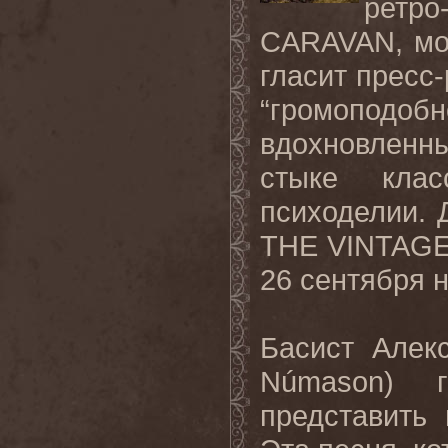
ретр
CARAVAN, мо
гласит пресс-
“громопо
вдохновленны
стыке клас
психоделии. 
THE VINTAGE 
26 сентября 
Басист Алек
Númason) г
представить 