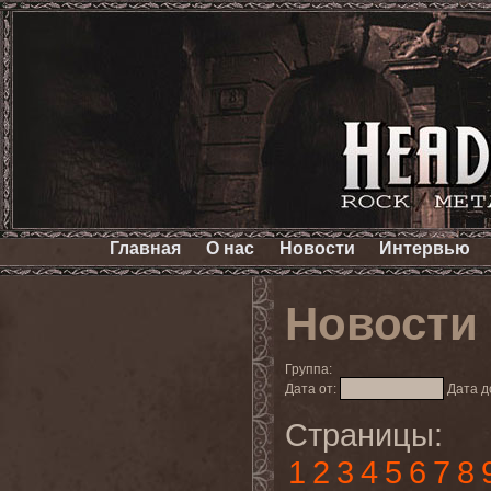
Главная
О нас
Новости
Интервью
Новости
Группа:
Дата от:
Дата д
Страницы:
1
2
3
4
5
6
7
8