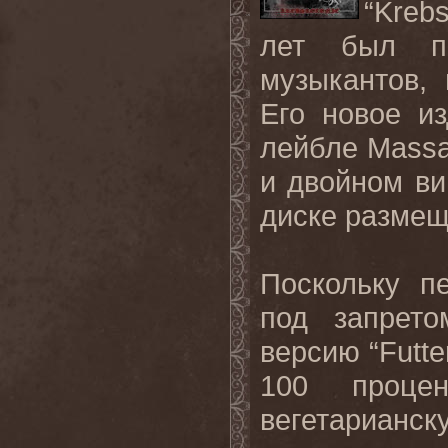
“Kreb
лет был п
музыкантов,
Его новое и
лейбле Massa
и двойном ви
диске размещ
Поскольку пе
под запрет
версию “Futte
100 процен
вегетарианс