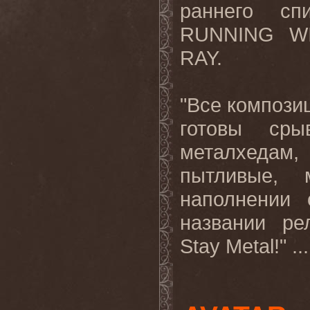
раннего сп
RUNNING W
RAY.
"Все компози
готовы сры
металхедам
пытливые, 
наполнении 
названии ре
Stay Metal!"
..