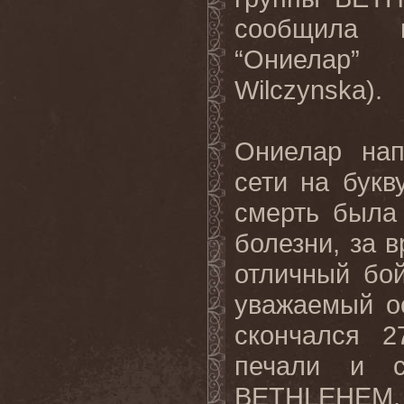
сообщила 
“Ониелар” 
Wilczynska).
Ониелар нап
сети на бук
смерть была
болезни, за 
отличный бо
уважаемый о
скончался 2
печали и с
BETHLEHEM, м