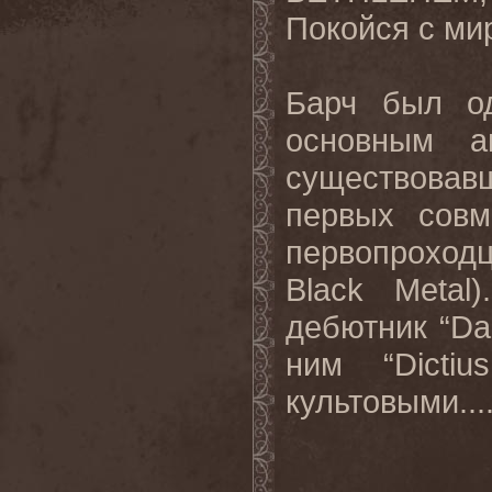
Покойся с ми
Барч был од
основным а
существовавш
первых совм
первопроходц
Black Metal
дебютник “Da
ним “Dictiu
культовыми...