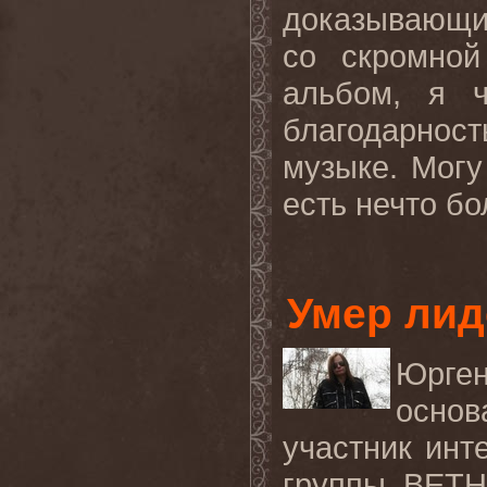
доказывающий
со скромной
альбом, я ч
благодарнос
музыке. Могу
есть нечто бо
Умер ли
Юрген
основ
участник инт
группы BETH