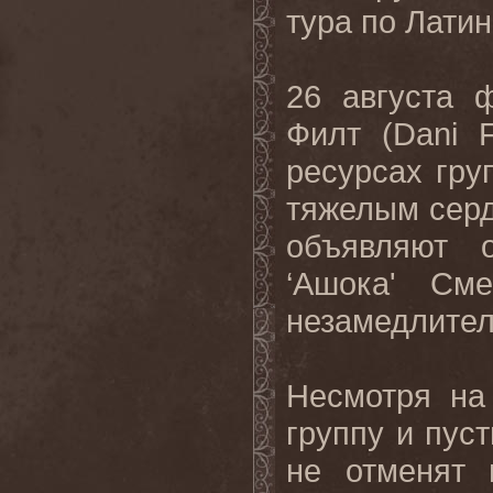
тура по Лати
26 августа
Филт (Dani 
ресурсах гру
тяжелым сер
объявляют 
‘Ашока' См
незамедлител
Несмотря на
группу и пус
не отменят