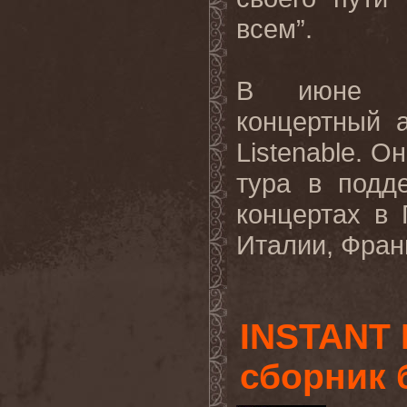
всем
”.
В
июне
концертный
Listenable.
Он
тура в подд
концертах в 
Италии, Франц
INSTANT 
сборник 