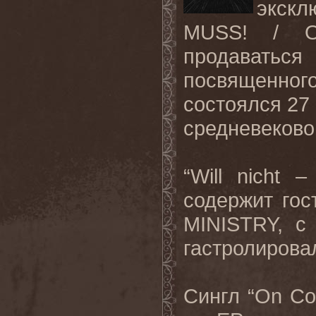
экскл
MUSS! / On
продаватьс
посвященног
состоялся 27 
средневеково
“Will nicht 
содержит гос
MINISTRY, с
гастролирова
Сингл “On Col