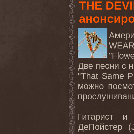
THE DEV
анонсиро
Амери
WEARS
"Flowe
Две песни с н
"That Same P
можно посмо
прослушиван
Гитарист и
ДеПойстер (J