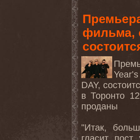
Премьера
фильма, 
состоитс
Премь
Year'
DAY, состоит
в Торонто 1
проданы
"Итак, боль
гласит пост