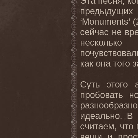
Эта песня, ко
предыдущих 
‘Monuments’ (
сейчас не вр
несколько 
почувствовал
как она того 
Суть этого 
пробовать н
разнообраз
идеально. В
считаем, что
вещи и прос