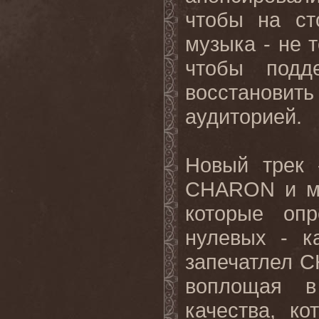
чтобы на ст
музыка - не т
чтобы подд
восстанов
аудиторией.
Новый трек 
CHARON и ме
которые оп
нулевых - к
запечатлел C
воплощая в
качества, к