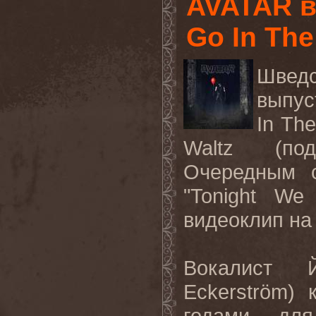
AVATAR в
Go In The
Швед
выпус
In Th
Waltz (под
Очередным с
"Tonight We
видеоклип на
Вокалист Й
Eckerström)
годами дл