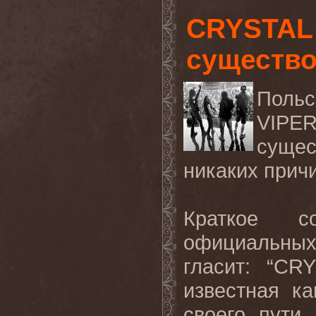
CRYSTAL 
существ
Поль
VIPE
суще
никаких причи
Краткое с
официальных
гласит: “
CRY
известная к
своего пути