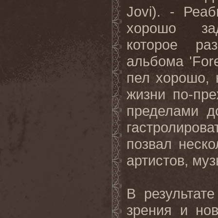
Jovi). - Реа
хорошо зад
которое ра
альбома 'Fore
пел хорошо, 
жизни по-пр
пределами д
гастролирова
позвал неско
артистов, му
В результат
зрения и но