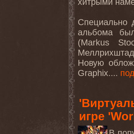
хитрыми нам
Специально 
альбома бы
(Markus Sto
Меллрихштадт
Новую обложк
Graphix....
по
'Виртуал
игре 'Wor
В поп