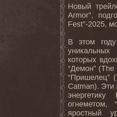
Новый трейл
Armor”, подг
Fest”-2025, 
В этом году
уникальных
которых вдох
“Демон” (The 
“Пришелец” (
Catman). Эти
энергетику
огнеметом, 
яростный ур