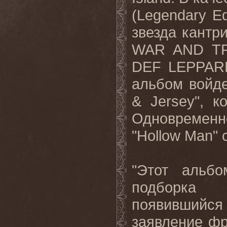
(Legendary Ed
звезда кантр
WAR AND TRE
DEF LEPPARD
альбом войде
& Jersey", к
Одновременн
"Hollow Man" 
"Этот альб
подборка 
появившийс
заявление ф