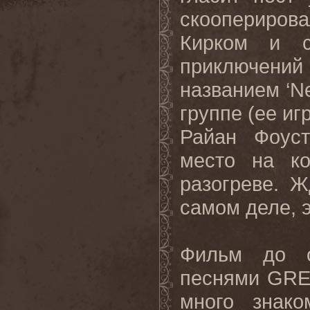
скоопериров
Кирком и с
приключени
названием ‘N
группе (ее и
Райан Фоуст
место на к
разогреве. Ж
самом деле, 
Фильм до о
песнями GRE
много знак