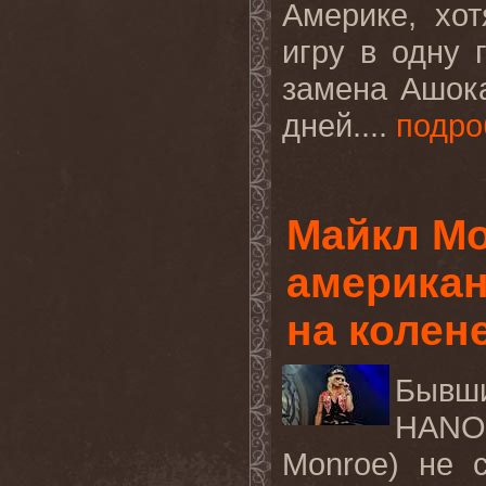
Америке, хо
игру в одну 
замена Ашока
дней....
подро
Майкл Мо
американ
на колен
Бывши
HANO
Monroe) не 