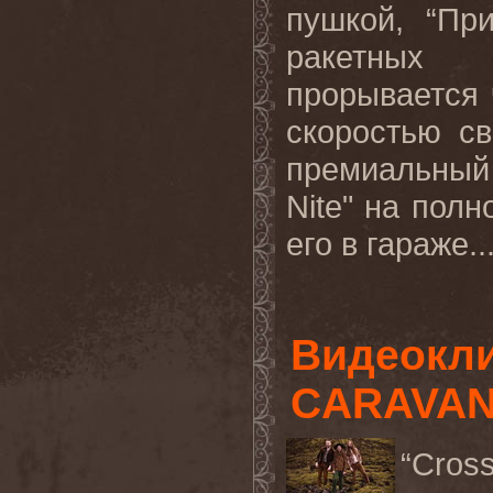
пушкой, “Пр
ракетных у
прорывается 
скоростью с
премиальный т
Nite" на полн
его в гараже..
Видеокл
CARAVAN 
“Cros