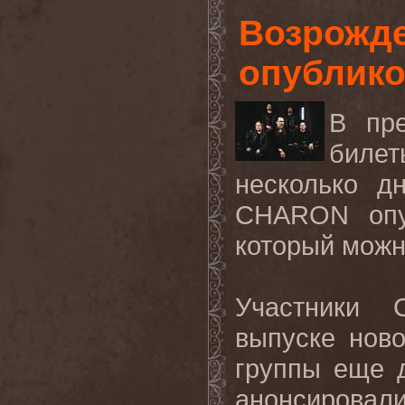
Возрожд
опублико
В пре
биле
несколько д
CHARON опуб
который мож
Участники 
выпуске нов
группы еще д
анонсировали