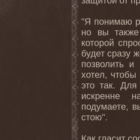
защитой от п
"Я понимаю р
но вы также
которой спро
будет сразу ж
позволить и
хотел, чтобы 
это так. Дл
искренне н
подумаете, в
стою".
Как гласит со