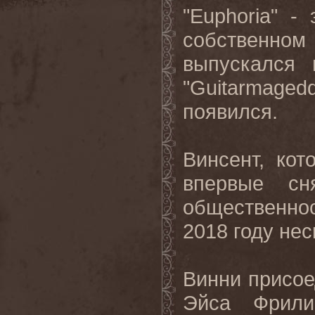
"Euphoria" 
собственно
выпускался 
"Guitarmage
появился.
Винсент, ко
впервые сн
общественнос
2018 году нес
Винни присое
Эйса Фрили