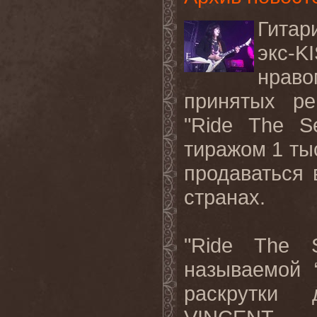
Гитар
экс-K
нрав
принятых ре
"Ride The S
тиражом 1 тыс
продаваться 
странах.
"Ride The 
называемой 
раскрутки 