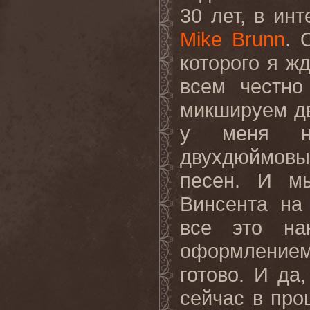
30 лет, в ин
Mike Brunn
. 
которого я жд
всем честно
микшируем д
у меня на
двухдюймов
песен. И м
Винсента на
все это на
оформлением
готово. И да
сейчас в про