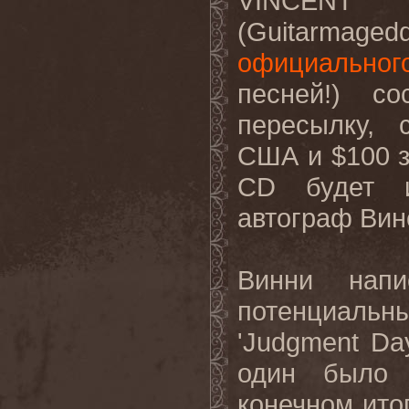
VINCENT 
(Guitarmaged
официальног
песней!) с
пересылку, 
США и $100 з
CD будет и
автограф Вин
Винни напи
потенциальн
'Judgment Da
один было 
конечном итог