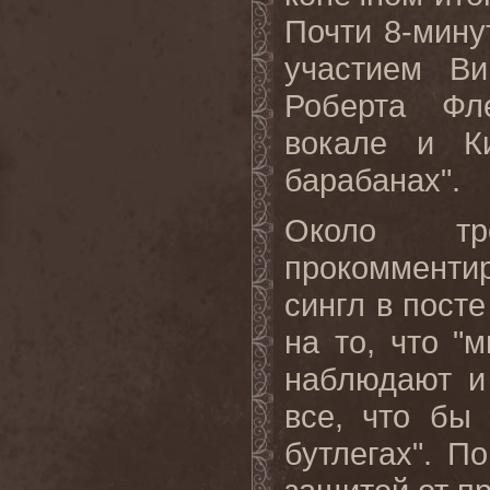
Почти 8-мину
участием Ви
Роберта Фл
вокале и К
барабанах".
Около т
прокомментир
сингл в посте
на то, что "
наблюдают и 
все, что бы
бутлегах". П