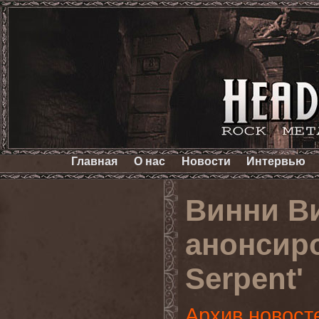
Главная
О нас
Новости
Интервью
Винни Ви
анонсиро
Serpent'
Архив новост