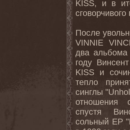
KISS, и в и
сговорчивого
После увольн
VINNIE VINC
два альбома 
году Винсен
KISS и сочи
тепло приня
синглы "Unhol
отношения 
спустя Вин
сольный EP "