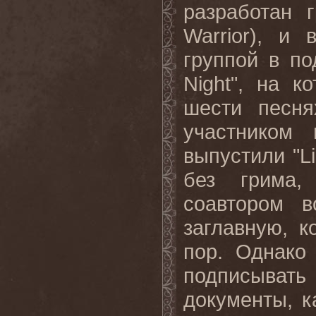
разработан 
Warrior), и
группой в по
Night", на 
шести песн
участником
выпустили "Li
без грима,
соавтором в
заглавную, к
пор. Однако
подписыва
документы, к