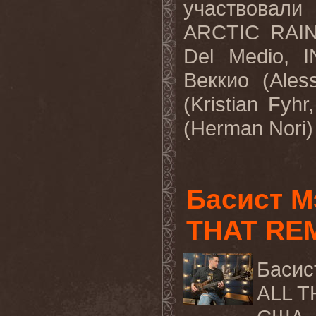
участвовал
ARCTIC
RAI
Del
Medio
,
Веккио (
Ales
(
Kristian
Fyhr
(
Herman
Nori
)
Басист М
THAT RE
Басис
ALL
T