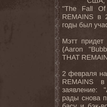
США, 
"
The
Fall
Of
REMAINS
в 
годы был уча
Мэтт придет
(
Aaron
"
Bubb
THAT
REMAI
2 февраля н
REMAINS
в
заявление: "
рады снова п
басу и бэк-в