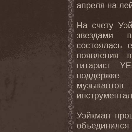
апреля на ле
На
счету
Уэ
звездами
п
состоялась
появления
в
гитарист
YE
поддержке
музыкант
инструментал
Уэйкман про
объединил