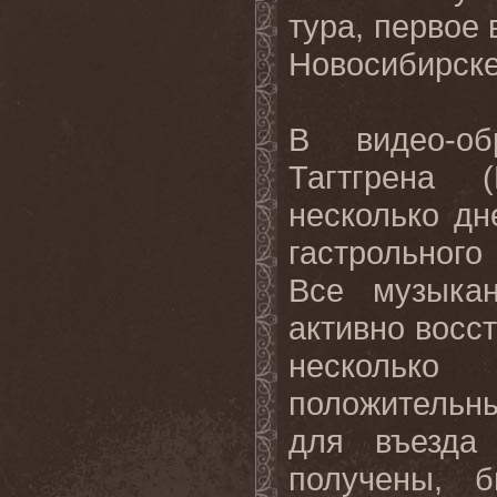
тура, первое
Новосибирске
В видео-о
Тагтгрена (
несколько дн
гастрольного
Все музыка
активно восс
несколько
положительн
для въезда
получены, 