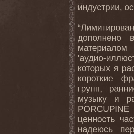
индустрии, ос
“Лимитиро
дополнено 
материалом
'аудио-иллюс
которых я ра
короткие ф
групп, ранн
музыку и р
PORCUPINE 
ценность
час
надеюсь
пе