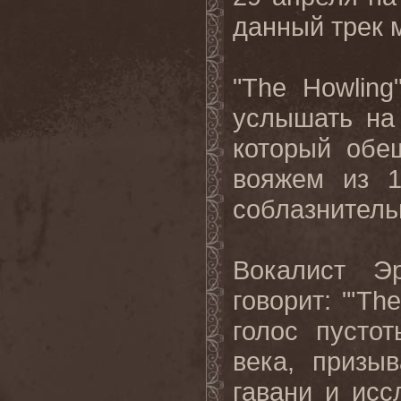
данный
трек
"
The
Howling
услышать на
который обе
вояжем из 1
соблазнитель
Вокалист Э
говорит: "'
The
голос пусто
века, призы
гавани и исс