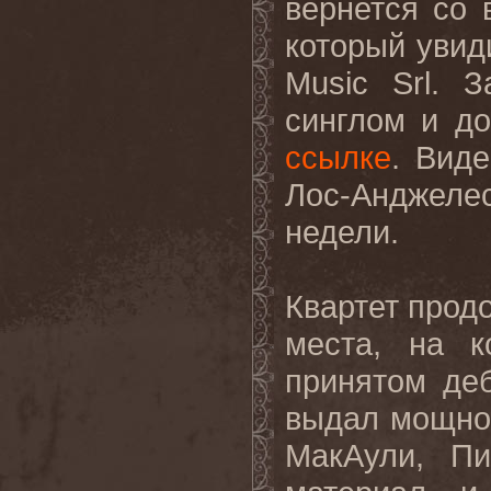
вернется со 
который увид
Music
Srl
. З
синглом и д
ссылке
. Виде
Лос-Анджелес
недели.
Квартет прод
места, на к
принятом де
выдал мощное
МакАули
,
Пи