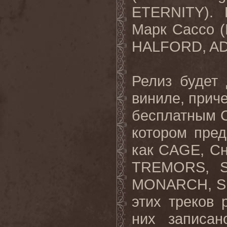
ETERNITY).
Марк
Сассо
(
HALFORD, A
Релиз
будет
виниле
,
прич
бесплатным
котором
пред
как
CAGE,
Сн
TREMORS, S
MONARCH, S
этих треков 
них записан