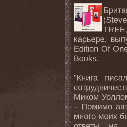
Брит
(
Stev
TREE
карьере, вы
Edition Of On
Books.
"Книга писа
сотрудничес
Миком Уолло
– Помимо авт
много моих б
ответы на 