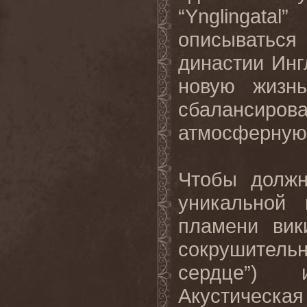
“
Ynglingatal
” 
описыватьс
династии Ингл
новую жизн
сбаланси
атмосферную 
Чтобы должн
уникальной
пламени вик
сокрушитель
сердце”)
Акустическа