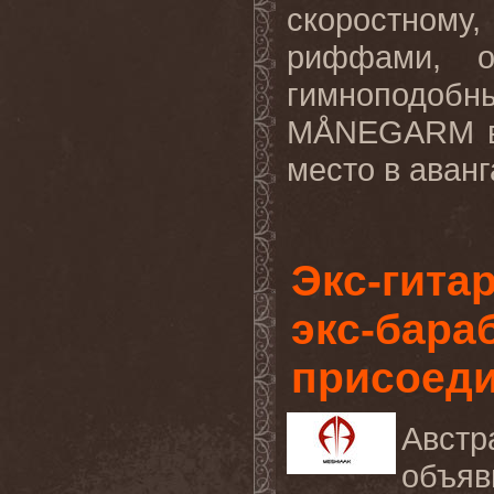
скоростному
риффами, о
гимнопод
M
Å
NEGARM
место в аванг
Экс-гита
экс-бар
присоед
Авст
объяв