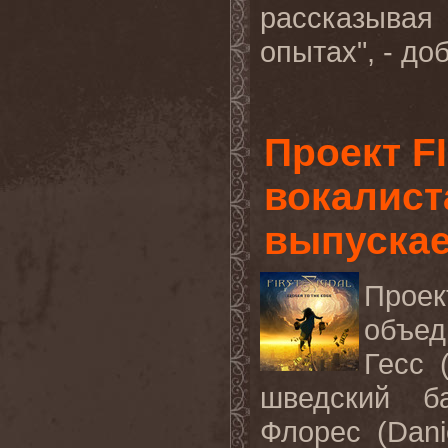
рассказывая
опытах
", -
доб
Проект F
вокалис
выпускае
Проек
объед
Гесс
(
шведский
б
Флорес
(Dani