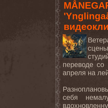
MÅNEGAR
'Ynglinga
видеоклип
Ветер
сце
студи
переводе со 
апреля на ле
Разноплано
себя немал
вдохновлен