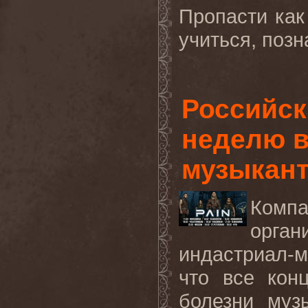
Пропасти как
учиться
,
позн
Российск
неделю в
музыкан
Ком
орган
индастриал-
что все кон
болезни муз