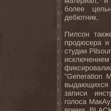
материал
,
и
более
цель
дебютник
.
Пилсон такж
продюсера и
студии
Pilsou
исключение
фиксирова
"
Generation
M
выдающихся
записи инст
голоса МакАу
время.
BLAC