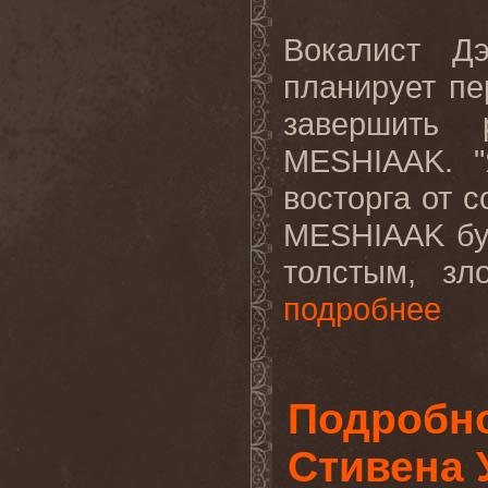
Вокалист Д
планирует пе
завершить 
MESHIAAK
. 
восторга от 
MESHIAAK
б
толстым
,
зл
подробнее
Подробно
Стивена 