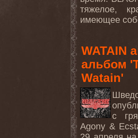
тяжелое, к
имеющее собс
WATAIN 
альбом '
Watain'
Шведс
опубл
с
гр
Agony & Ecst
29 апреля н