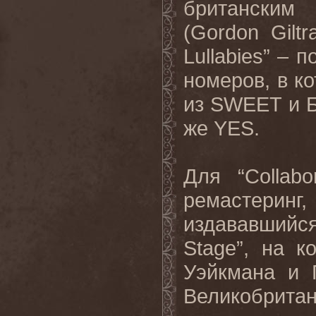
британским
(
Gordon
Giltr
Lullabies
” – п
номеров, в к
из
SWEET
и Б
же
YES
.
Для “
Collabo
ремастеринг
издававшийс
Stage
”, на к
Уэйкмана и 
Великобритан