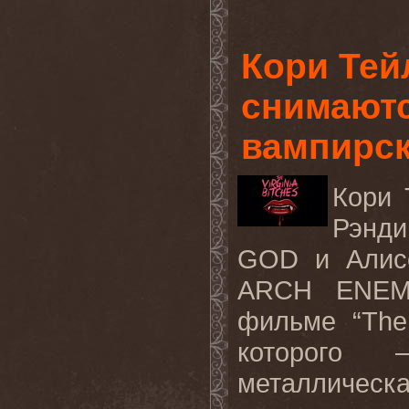
Кори Тей
снимаютс
вампирск
Кори
Рэнди
GOD
и
Алис
ARCH ENE
фильме
“The
которого 
металлическ