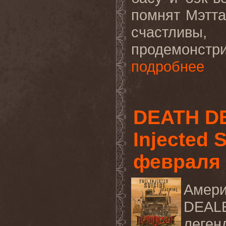
помнят Мэтт
счастливы
продемонст
подробнее
DEATH DE
Injected 
февраля
Амери
DEA
леген