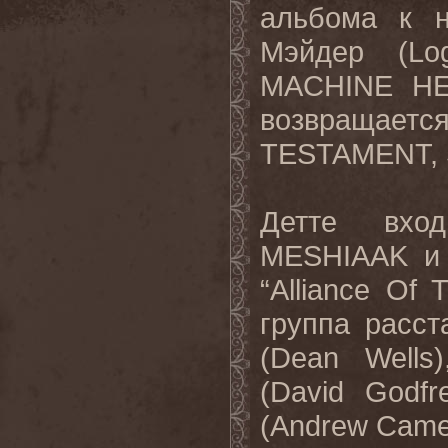
альбома к н
Мэйдер (
Lo
MACHINE
H
возвращается
TESTAMENT
,
Детте вхо
MESHIAAK
и
“
Alliance
Of
T
группа расс
(
Dean
Wells
(
David
Godfr
(
Andrew
Came