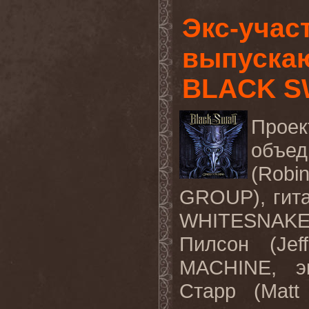
Экс-учас
выпускаю
BLACK 
Прое
объед
(Rob
GROUP), гит
WHITESNAKE
Пилсон (Je
MACHINE, э
Старр (Mat