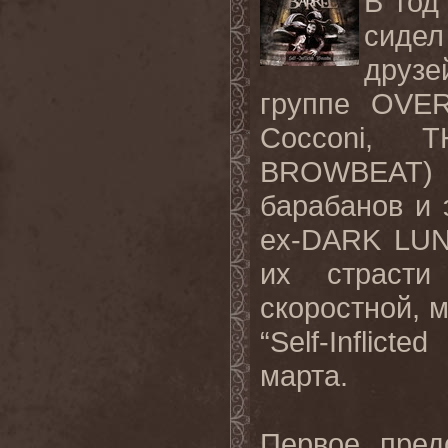
В год
сиде
друзе
группе OVE
Cocconi,
BROWBEAT)
барабанов и э
ex-DARK LUN
их страсти
скоростной, 
“Self-Inflic
марта.
Первое пред