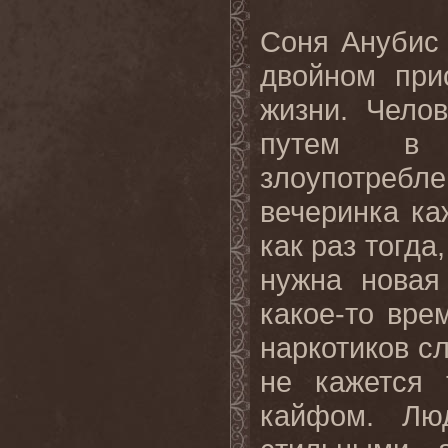
Соня Анубис 
двойном при
жизни. Челов
путем
в
злоупотреб
вечеринка ка
как раз тогда
нужна новая
какое-то вре
наркотиков сл
не кажется 
кайфом. Лю