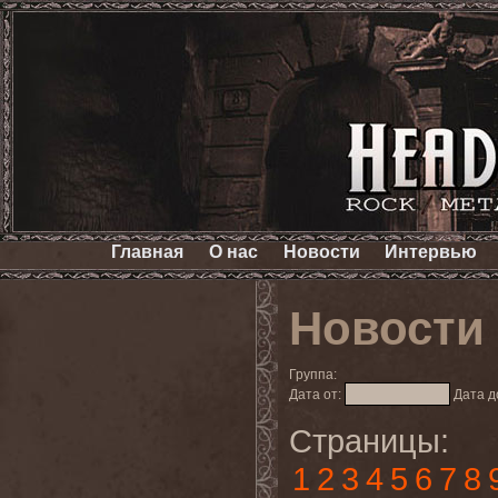
Главная
О нас
Новости
Интервью
Новости
Группа:
Дата от:
Дата д
Страницы:
1
2
3
4
5
6
7
8