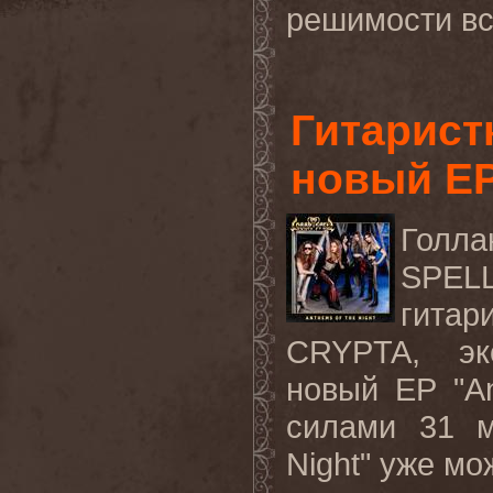
решимости все
Гитарист
новый E
Голла
SPE
гитар
CRYPTA,
эк
новый
EP "A
силами 31 м
Night
" уже мо