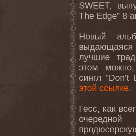
SWEET,
выпу
The Edge”
8 
Новый аль
выдающаяся
лучшие тра
этом можно,
сингл "
Don
'
t
этой ссылке
.
Гесс, как все
очередно
продюсерску