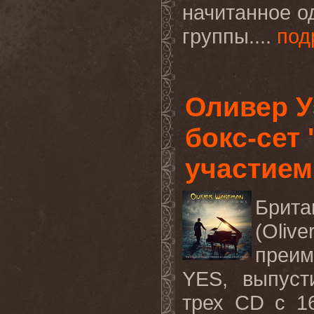
начитанное о
группы....
под
Оливер У
бокс-сет 
участием
Брита
(
Olive
преим
YES
, выпуст
трех
CD
с 1