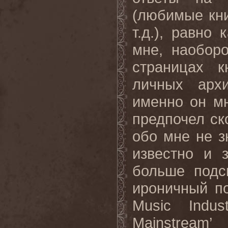
(любимые кни
т.д.), равно
мне, наоборо
страницах 
личных арх
именно он мн
предпочел ск
обо мне не з
известно и 
больше подс
ироничный по
Music
Indus
Mainstream
’ 