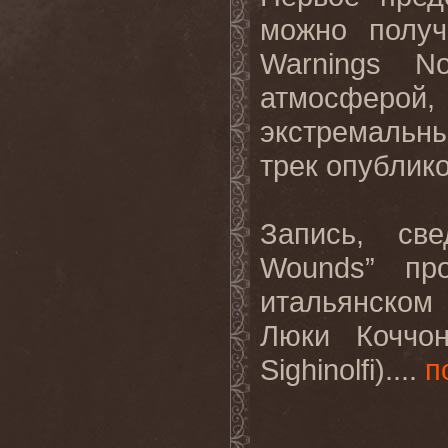
можно получ
Warnings N
атмосфер
экстремальн
трек опублик
Запись, све
Wounds” пр
итальянском
Люки Коччо
Sighinolfi)....
п