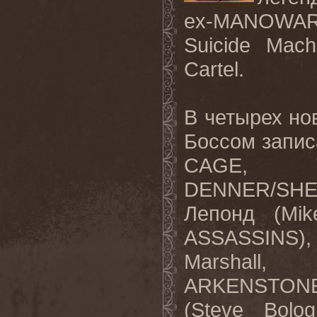
ex-MANOWAR
Suicide Mach
Cartel.
В
четырех
но
Боссом
запис
CAGE, 
DENNER/SH
Лепонд
(Mik
ASSASSINS
Marshall
ARKENSTO
(Steve Bol