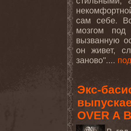
стильными, 
некомфортной
сам себе. В
мозгом
под
вызванную ос
он живет, с
заново"....
по
Экс-бас
выпускае
OVER A 