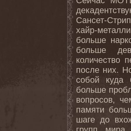
Сейчас
M
Ö
T
декадентств
Сансет-Стри
хайр-металли
больше нарко
больше де
количество п
после них. Н
собой куда 
больше пробл
вопросов, че
памяти боль
шаге до вхо
групп мира