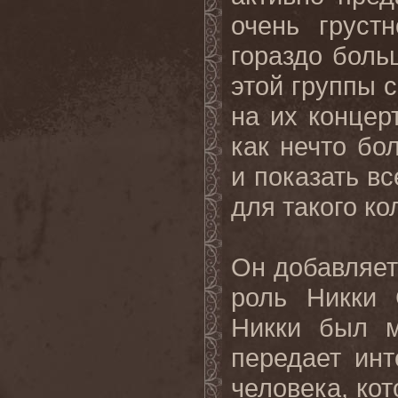
очень груст
гораздо боль
этой группы с
на их концер
как нечто бо
и показать вс
для такого ко
Он добавляет
роль Никки 
Никки был м
передает инт
человека, ко