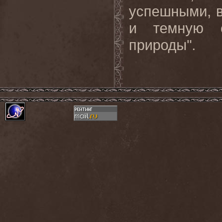
успешными, в
и темную с
природы".