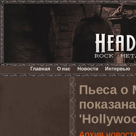
Главная
О нас
Новости
Интервью
Пьеса о
показана
'Hollywoo
Архив новост