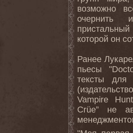
возможно вс
очернить 
пристальный 
которой он с
Ранее Лукар
пьесы "
Doct
тексты для 
(издательст
Vampire
Hunt
Cr
ü
e
” не ав
менеджменто