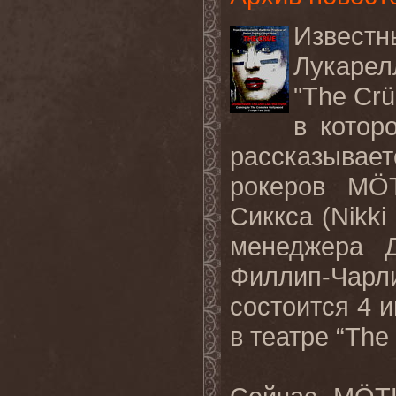
Известн
Лукарел
"The Crü
в
котор
рассказывает
рокеров
MÖ
Сиккса
(Nikki
менеджера
Филлип
-
Чарл
состоится 4 
в театре “
The