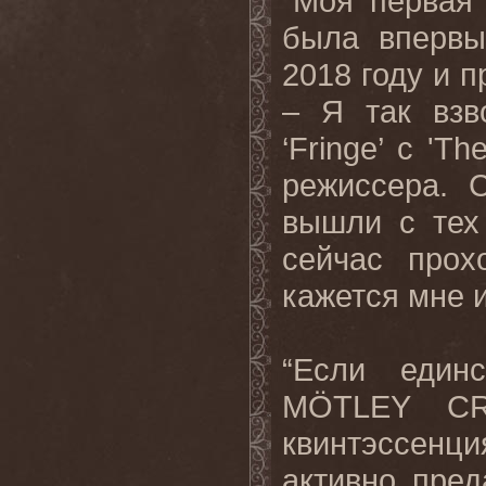
"Моя первая 
была впервы
2018 году и п
– Я так взв
‘
Fringe
’ с '
Th
режиссера. 
вышли с тех
сейчас прох
кажется мне 
“Если един
M
Ö
TLEY
C
квинтэссенц
активно пред