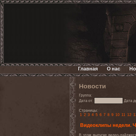
Главная
О нас
Но
Новости
Группа:
Дата от:
Дата д
Страницы:
1
2
3
4
5
6
7
8
9
10
11
12
1
Видеоклипы недели. Ча
В этом выпуске видео-дайдже