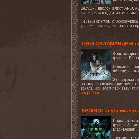
Ведущий виолончелист
APOCAL
красивые
мелодии
,
и
текст
там
о
Первым
синглом
с
"Apocalyptica
участие в записи этого кавера 
СНЫ САЛАМАНДРЫ опу
Фолк-рокеры 
группы в ВК по
Описание рели
объединённых
Это первый ак
потому основными инструмента
вокала. При этом песни звучат 
подробнее
КРОНОС опубликовали
Подмосковные
группы. Запис
Black Design).
Трек-лист EP 