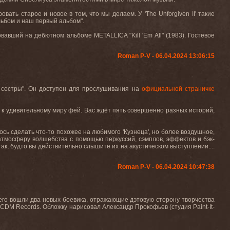
ровать старое и новое в том, что мы делаем. У
'The Unforgiven II'
такие
льбом и наш первый альбом".
овавший
на
дебютном
альбоме
METALLICA "Kill 'Em All" (1983).
Гостевое
Roman P-V - 06.04.2024 13:06:15
сестры". Он доступен для прослушивания на
официальной страничке
я к удивительному миру фей. Вас ждёт пять совершенно разных историй,
ось сделать что-то похожее на любимого 'Кузнеца', но более воздушное,
тмосферу волшебства с помощью перкуссий, сэмплов, эффектов и бэк-
так, будто вы действительно слышите их на акустическом выступлении.
...
Roman P-V - 06.04.2024 10:47:38
го вошли два новых боевика, отражающие дэтовую сторону творчества
CDM Records. Обложку нарисовал Александр Прокофьев (студия Paint-It-