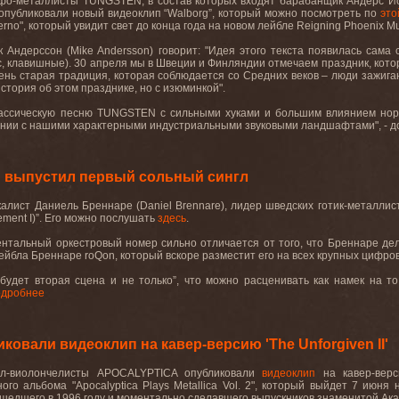
фо
-
металлисты
TUNGSTEN,
в
состав
которых
входят
барабанщик
Андерс
Й
опубликовали новый видеоклип
“Walborg”
, который можно посмотреть по
это
ferno
", который увидит свет до конца года на новом лейбле
Reigning
Phoenix
Mu
к Андерссон (
Mike
Andersson
) говорит: "Идея этого текста появилась сам
ас, клавишные). 30 апреля мы в Швеции и Финляндии отмечаем праздник, кото
ень старая традиция, которая соблюдается со Средних веков – люди зажигаю
 история об этом празднике, но с изюминкой".
лассическую песню
TUNGSTEN
с сильными хуками и большим влиянием нор
ании с нашими характерными индустриальными звуковыми ландшафтами", - до
 выпустил первый сольный сингл
калист
Даниель
Бреннаре
(Daniel Brennare),
лидер
шведских
готик
-
металлис
ment I)”
. Его
можно
послушать
здесь
.
нтальный оркестровый номер сильно отличается от того, что Бреннаре дела
лейбла Бреннаре
roQon
, который вскоре разместит его на всех крупных цифр
удет вторая сцена и не только”, что можно расценивать как намек на то
одробнее
вали видеоклип на кавер-версию 'The Unforgiven II'
ал-виолончелисты
APOCALYPTICA
опубликовали
видеоклип
на кавер-вер
ого альбома "
Apocalyptica
Plays
Metallica
Vol
. 2", который выйдет 7 июня
шедшего в 1996 году и моментально сделавшего выпускников знаменитой Ак