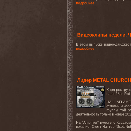
подробнее
Видеоклипы недели. Ч
В этом выпуске видео-дайдже
подробнее
Лидер METAL CHURCH 
Хард
-
рок
-
груп
на лейбле
Rat 
HALL
AFLAME
фэнами и колл
группы той э
деятельность только в конце 202
На "
Amplifier
" вместе с Курдтом
вокалист Скотт Наттер (
Scott
Nut