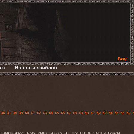
Вход
ты
Новости лейблов
36
37
38
39
40
41
42
43
44
45
46
47
48
49
50
51
52
53
54
55
56
57
E, TOMORROW'S RAIN, ZMEY GORYNICH, МАСТЕР и ВОЛЯ И РАЗУМ. ...