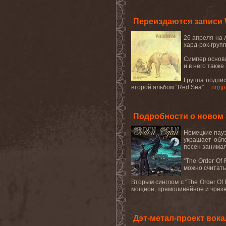
Переиздаются записи
26
апреля
на
хард
-
рок
-
груп
Симпер основ
и в него также
Группа подпи
второй альбом “
Red
Sea
”....
подр
Подробности о новом
Немецкие
пау
украшает
обл
песен занимал
“
The
Order
Of
можно считать
Вторым
синглом
с
"The Order Of
мощное, прямолинейное и чрезв
Дэт-метал-проект вок