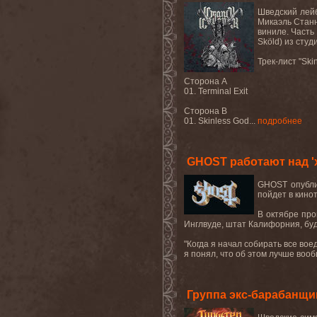
Шведский лейб
Микаэль Станн
виниле. Часть
Sköld) из студ
Трек-лист "Ski
Сторона A
01. Terminal Exit
Сторона B
01. Skinless God...
подробнее
GHOST работают над 
GHOST
опубл
пойдет в кинот
В октябре пр
Инглвуде, штат Калифорния, бу
"Когда я начал собирать все вое
я понял, что об этом лучше вообщ
Группа экс-барабанщи