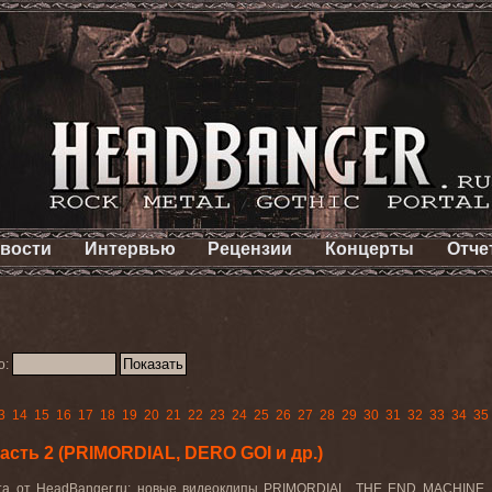
вости
Интервью
Рецензии
Концерты
Отче
о:
3
14
15
16
17
18
19
20
21
22
23
24
25
26
27
28
29
30
31
32
33
34
35
сть 2 (PRIMORDIAL, DERO GOI и др.)
ста от HeadBanger.ru: новые видеоклипы PRIMORDIAL, THE END MACHIN