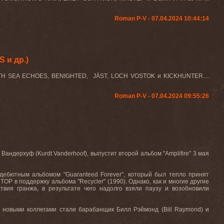
Roman P-V - 07.04.2024 10:44:14
 и др.)
ORTH SEA ECHOES, BENIGHTED,
JÄST, LOCH VOSTOK и KICKHUNTER.
...
Roman P-V - 07.04.2024 09:55:26
Вандерхуф (
Kurdt Vanderhoof
)
,
выпустит второй альбом
"Amplifire"
3 мая
 дебютным альбомом "
Guaranteed
Forever
", который был тепло принят
TOP
в поддержку альбома "
Recycler
" (1990). Однако, как и многие другие
твия гранжа, в результате чего надолго взяли паузу и возобновили
х новыми коллегами стали барабанщик Билл Рэймонд (
Bill
Raymond
) и