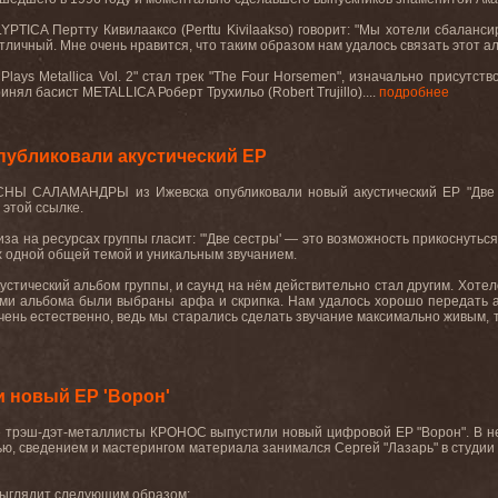
YPTICA
Пертту Кивилааксо (
Perttu
Kivilaakso
) говорит: "Мы хотели сбаланси
тличный
.
Мне очень нравится, что таким образом нам удалось связать этот а
 Plays Metallica Vol. 2"
стал
трек
"The Four Horsemen",
изначально
присутств
принял басист
METALLICA
Роберт Трухильо (
Robert
Trujillo
)....
подробнее
бликовали акустический EP
СНЫ САЛАМАНДРЫ из Ижевска опубликовали новый акустический EP "Две 
 этой ссылке.
за на ресурсах группы гласит: "'Две сестры' — это возможность прикоснутьс
 одной общей темой и уникальным
звучанием.
устический альбом группы, и саунд на нём действительно стал другим. Хотел
ми альбома были выбраны арфа и скрипка. Нам удалось хорошо передать а
очень естественно, ведь мы старались сделать звучание максимально живым, 
 новый EP 'Ворон'
 трэш-дэт-металлисты КРОНОС выпустили новый цифровой EP "Ворон". В не
ью, сведением и мастерингом материала занимался Сергей "Лазарь" в студии 
выглядит следующим образом: