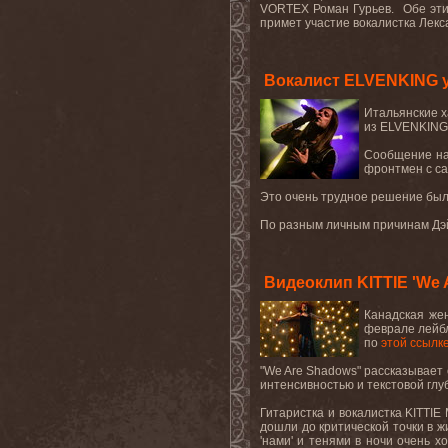
VORTEX
Роман Гурьев. Обе эти
примет участие вокалистка Лекса 
Вокалист ELVENKING у
Итальянские 
из
ELVENKING
Сообщение на
фронтмен с са
Это очень трудное решение был
По разным личным причинам Дэйв
Видеоклип KITTIE 'We 
Канадская
же
феврале лей
по
этой ссылк
"
We
Are
Shadows
" рассказывает
интенсивностью и текстовой глу
Гитаристка и вокалистка
KITTIE
дошли до критической точки в ж
'нами' и тенями в ночи очень 