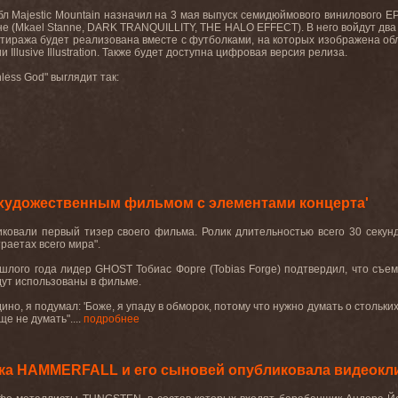
л Majestic Mountain назначил на 3 мая выпуск семидюймового винилового Е
е (Mkael Stanne, DARK TRANQUILLITY, THE HALO EFFECT). В него войдут два н
 тиража будет реализована вместе с футболками, на которых изображена об
ии Illusive Illustration. Также будет доступна цифровая версия релиза.
nless God" выглядит так:
'художественным фильмом с элементами концерта'
иковали первый тизер своего фильма. Ролик длительностью всего 30 секун
раетах всего мира".
ошлого года лидер
GHOST
Тобиас Форге (
Tobias
Forge
) подтвердил, что съем
дут использованы в фильме.
дино, я подумал: 'Боже, я упаду в обморок, потому что нужно думать о стольки
е не думать"....
подробнее
ка HAMMERFALL и его сыновей опубликовала видеоклип