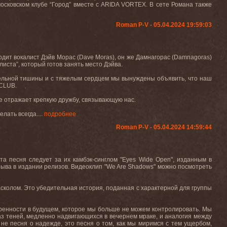
осковском клубе “Город” вместе с
ARIDA
VORTEX
. В сете Романа также
Roman P-V - 05.04.2024 19:59:03
одит вокалист Дэйв Морас (
Dave
Moras
), он же Дамнагорас (
Damnagoras
)
иста”, который готов занять место Дэйва.
ительной тишины и с тяжелым сердцем мы вынуждены объявить, что наш
CLUB
.
е отражает крепкую дружбу, связывающую нас.
лать всегда....
подробнее
Roman P-V - 05.04.2024 14:59:44
та песня следует за их камбэк-синглом "
Eyes
Wide
Open
", изданным в
ерыва в издании релизов. Видеоклип
"We Are Shadows"
можно посмотреть
сколом. Это убедительная история, поданная с характерной для группы
еренности в будущем, которое мы больше не можем контролировать. Мы
раз теней, медленно надвигающихся в вечернем мраке, и аналогия между
 не песня о надежде, это песня о том, как мы миримся с тем ущербом,