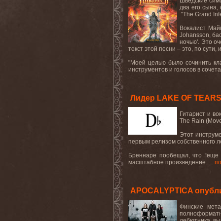
Шведские
сим
два
его
сына
,
"
The
Grand
In
Вокалист Май
Johansson
, б
ночью
'.
Это оч
текст этой песни – это, по сути,
"Моей целью было сочинить к
инструментов и голосов в сочет
Лидер LAKE OF TEARS
Гитарист
и
во
The Rain (Move
Этот инструме
первым релизом собственного 
Бреннаре пообещал, что “еще б
масштабное произведение. ...
п
APOCALYPTICA опублико
Финские мет
полноформатн
дебютника, вы