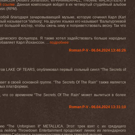
оханссон
(Anders Johansson, ex-HAMMERFALL, YNGWIE MALMSTEEN)
и
й ссылке
.
Данная композиция войдет в их четвертый студийный альбом
sic
(
RPM
).
а собой благодаря зачаровывающей музыке, которую сочинил Карл (
Karl
рый называется '
Valborg
'. На
других
языках
его
называют
'
Вальпургиевой
т большой костер, чтобы сжечь зиму и поприветствовать весну. Так что
дического фольклора. Я также хотел задействовать больше народных
бавляет Карл Йоханссон. ...
подробнее
Roman P-V - 06.04.2024 13:46:26
тов
LAKE OF TEARS,
опубликовал
первый
сольный
сингл
“The Secrets of
ет в своей основной группе. “
The
Secrets
Of
The
Rain
” также является
овых платформах.
, что со временем “
The
Secrets
Of
The
Rain
” может вылиться в более
Roman P-V - 06.04.2024 13:31:10
сию
"The Unforgiven II" METALLICA.
Этот трек взят с их грядущего
 на лейбле
Throwdown
Entertainment
продолжит линию их легендарного
адемии Сибелиуса знаменитостями в мире тяжелой музыки.