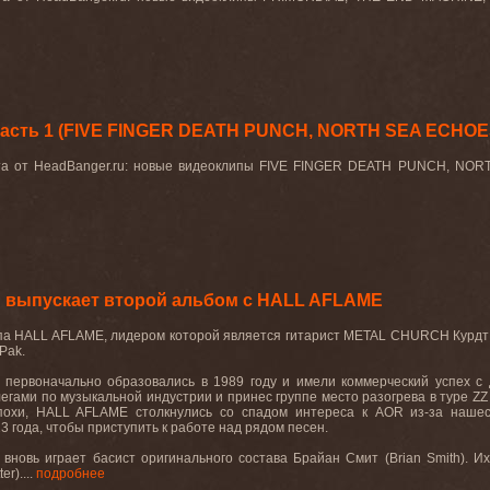
асть 1 (FIVE FINGER DEATH PUNCH, NORTH SEA ECHOES
ста от HeadBanger.ru: новые видеоклипы FIVE FINGER DEATH PUNCH, N
выпускает второй альбом с HALL AFLAME
па
HALL AFLAME,
лидером
которой
является
гитарист
METAL CHURCH
Курдт
Pak.
первоначально образовались в 1989 году и имели коммерческий успех с
егами по музыкальной индустрии и принес группе место разогрева в туре
ZZ
похи,
HALL
AFLAME
столкнулись со спадом интереса к
AOR
из-за нашес
3 года, чтобы приступить к работе над рядом песен.
 вновь играет басист оригинального состава Брайан Смит (
Brian
Smith
). И
ter
)....
подробнее