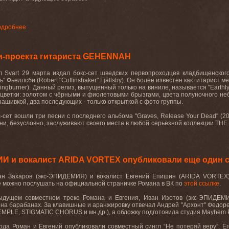
одробнее
и-проекта гитариста GEHENNAH
л Svart 29 марта издал бокс-сет шведских первопроходцев кладбищенско
ь" Фьеллсби (Robert "Coffinshaker" Fjällsby). Он более известен как гитари
tringburner). Данный релиз, выпущенный только на виниле, называется "Earth
цветки: золотом с чёрными и фиолетовыми брызгами, цвета полуночного не
нашивкой, два последующих - только открыткой с фото группы.
-сет вошли три песни с последнего альбома "Graves, Release Your Dead" (2
 Они, безусловно, заслуживают своего места в любой серьёзной коллекции T
ИИ и вокалист ARIDA VORTEX опубликовали еще один 
ан Захаров (экс-ЭПИДЕМИЯ) и вокалист Евгений Епишин (
ARIDA
VORTEX
ее можно послушать на официальной страничке Романа в ВК по
этой ссылке
.
ыдущем совместном треке Романа и Евгения, Иван Изотов (экс-ЭПИДЕМИ
– на барабанах. За клавишные и аранжировку отвечал Андрей "Архонт" Федо
EMPLE
,
STIGMATIC
CHORUS
и мн.др.), а обложку подготовила студия Mayhem P
года Роман и Евгений опубликовали совместный сингл “Не потеряй веру”. 