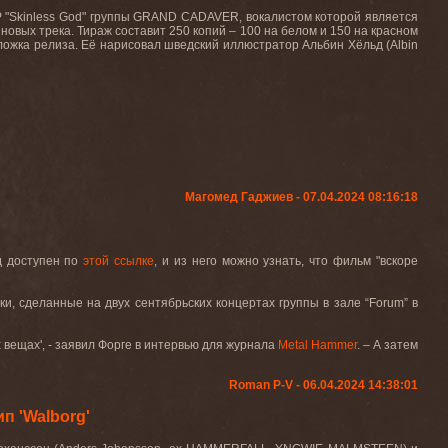
Р "Skinless God" группы GRAND CADAVER, вокалистом которой является
овых трека. Тираж составит 250 копий – 100 на белом и 150 на красном
ложка релиза. Её нарисовал шведский иллюстратор Альбин Хёльд (Albin
Магомед Гаджиев - 07.04.2024 08:16:18
д доступен по
этой ссылке
, и из него можно узнать, что фильм "вскоре
ки, сделанные на двух сентябрьских концертах группы в зале “
Forum
” в
х вещах', - заявил Форге в интервью для журнала
Metal
Hammer
. – А затем
Roman P-V - 06.04.2024 14:38:01
 'Walborg'