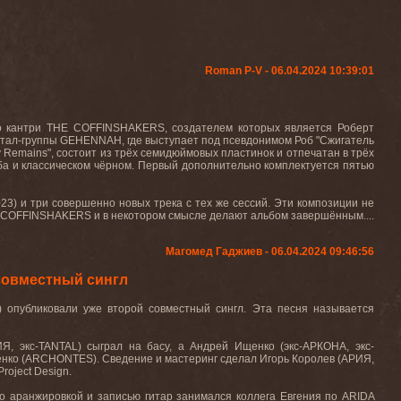
Roman P-V - 06.04.2024 10:39:01
го кантри THE COFFINSHAKERS, создателем которых является Роберт
ст метал-группы GEHENNAH, где выступает под псевдонимом Роб "Сжигатель
ly Remains", состоит из трёх семидюймовых пластинок и отпечатан в трёх
ба и классическом чёрном. Первый дополнительно комплектуется пятью
023) и три совершенно новых трека с тех же сессий. Эти композиции не
HE COFFINSHAKERS и в некотором смысле делают альбом завершённым....
Магомед Гаджиев - 06.04.2024 09:46:56
совместный сингл
) опубликовали уже второй совместный сингл. Эта песня называется
Я, экс-
TANTAL
) сыграл на басу, а Андрей Ищенко (экс-АРКОНА, экс-
ренко (ARCHONTES). Сведение и мастеринг сделал Игорь Королев (АРИЯ,
roject Design.
Его аранжировкой и записью гитар занимался коллега Евгения по
ARIDA