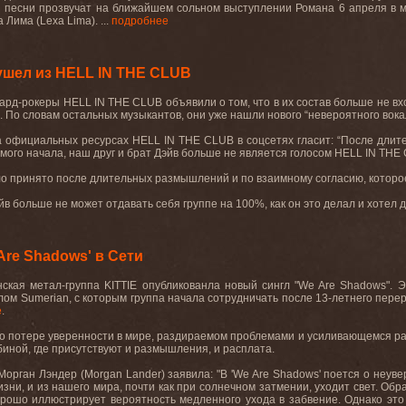
 песни прозвучат на ближайшем сольном выступлении Романа 6 апреля в м
Лима (Lexa Lima). ...
подробнее
шел из HELL IN THE CLUB
хард-рокеры
HELL
IN
THE
CLUB
объявили о том, что в их состав больше не вх
. По словам остальных музыкантов, они уже нашли нового “невероятного вокал
 официальных ресурсах
HELL
IN
THE
CLUB
в соцсетях гласит: “После дл
мого начала, наш друг и брат Дэйв больше не является голосом
HELL
IN
THE
о принято после длительных размышлений и по взаимному согласию, которо
 больше не может отдавать себя группе на 100%, как он это делал и хотел де
Are Shadows' в Сети
нская
метал
-
группа
KITTIE
опубликованла
новый
сингл
"We Are Shadows".
Э
блом
Sumerian
, с которым группа начала сотрудничать после 13-летнего пер
е
.
 о потере уверенности в мире, раздираемом проблемами и усиливающемся ра
биной, где присутствуют и размышления, и расплата.
Морган Лэндер (
Morgan
Lander
) заявила: "В '
We
Are
Shadows
' поется о неув
изни, и из нашего мира, почти как при солнечном затмении, уходит свет. Об
хорошо иллюстрирует вероятность медленного ухода в забвение. Однако это