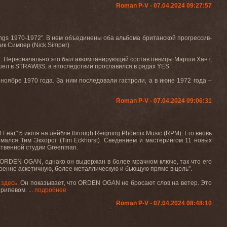
Roman P-V - 07.04.2024 09:27:57
ings 1970-1972”.
В
нем
объединены
оба
альбома
британской
прогрессив
-
ик
Симпер
(Nick Simper).
E
. Первоначально это был аккомпанирующий состав певицы Марши Хант,
ушел в
STRAWBS
, а впоследствии прославился в рядах
YES
.
в ноябре 1970 года. За ним последовали гастроли, а в июне 1972 года –
Roman P-V - 07.04.2024 09:06:31
f Fear"
5 июля на лейбле
through Reigning Phoenix Music (RPM).
Его
вновь
имался
Тим
Экхорст
(Tim Eckhorst).
Сведением и мастерингом 11 новых
бственной студии
Greenman
.
ORDEN
OGAN
, однако он выдержан в более мрачном ключе, так что его
ренно
аскетичную
,
более
металлическую
и
бьющую
прямо
в
цель
".
здесь
.
Он
показывает
,
что
ORDEN OGAN
не
бросают
слов
на
ветер
.
Это
ипевом. ...
подробнее
Roman P-V - 07.04.2024 08:48:10