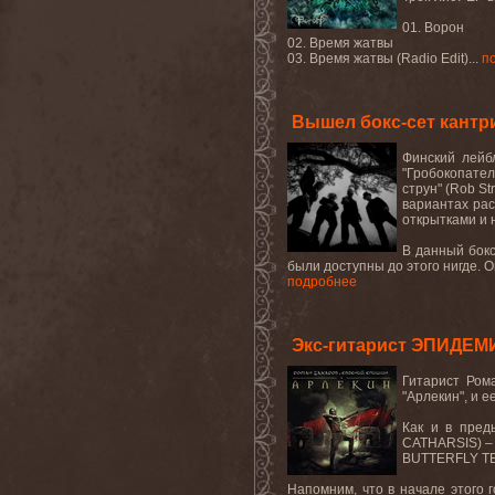
01. Ворон
02. Время жатвы
03. Время жатвы (Radio Edit)...
п
Вышел бокс-сет кантр
Финский лейб
"Гробокопател
струн" (Rob S
вариантах рас
открытками и 
В данный бокс
были доступны до этого нигде.
подробнее
Экс-гитарист ЭПИДЕМ
Гитарист Ром
"Арлекин", и 
Как и в пред
CATHARSIS
) 
BUTTERFLY
T
Напомним, что в начале этого 