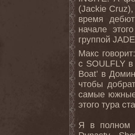
(Jackie Cruz)
время дебю
начале этого
группой JAD
Макс говорит
с SOULFLY в
Boat’ в Доми
чтобы добрат
самые южные
этого тура ста
Я в полном в