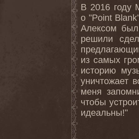
В 2016 году 
о "Point Blan
Алексом был
решили сдел
предлагающий
из самых гром
историю муз
уничтожает в
меня запомн
чтобы устрои
идеальны!"