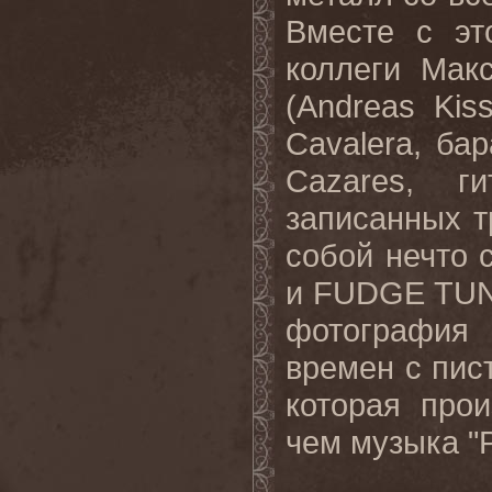
Вместе с эт
коллеги Мак
(Andreas Kis
Cavalera, ба
Cazares, 
записанных т
собой нечто
и FUDGE TUN
фотография
времен с пис
которая про
чем музыка "P