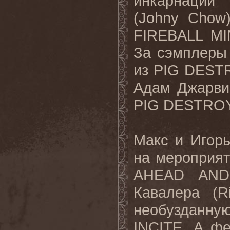
инкарнации
(Johny Chow
FIREBALL M
За сэмплеры 
из PIG DESTR
Адам Джарви
PIG DESTRO
Макс и Игор
на мероприят
AHEAD AND
Кавалера (R
необузданн
INCITE. А ф