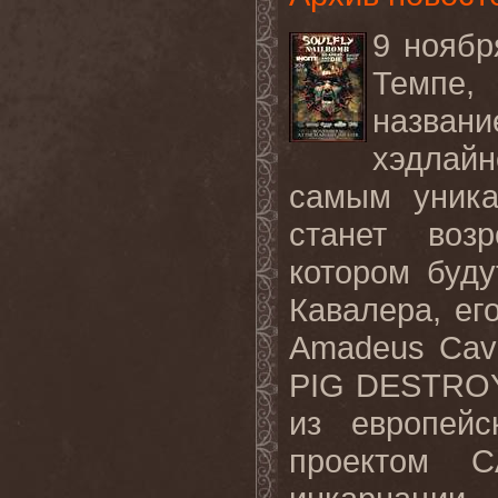
9 ноябр
Темпе,
назван
хэдлай
самым уника
станет воз
котором буду
Кавалера, ег
Amadeus Cava
PIG DESTROYE
из европейс
проектом 