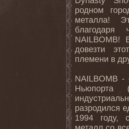
Dynasty Sh
родном горо
металла! Э
благодаря 
NAILBOMB! В
довезти это
племени в дру
NAILBOMB - 
Ньюпорта (
индустриаль
разродился 
1994 году, 
металл со вс