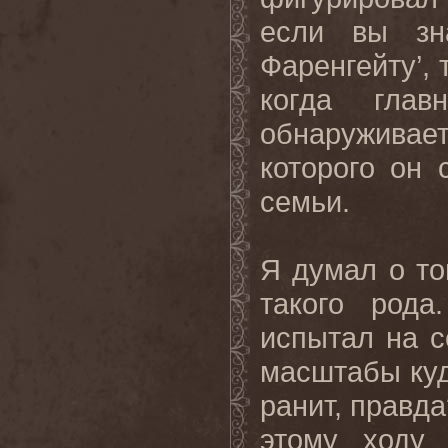
если вы зн
Фаренгейту’, 
когда гла
обнаруживает
которого он
семьи.
Я думал о то
такого род
испытал на с
масштабы куд
ранит, правд
этому ходу 