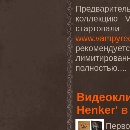
Предварите
коллекцию V
стартова
www.vampyrec
рекоменд
лимитирован
полностью....
Видеокли
Henker' в
Перв