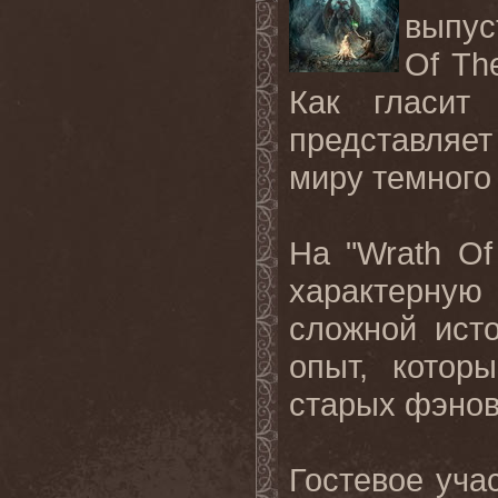
выпус
Of Th
Как гласит 
представляе
миру темного 
На "Wrath O
характерну
сложной ист
опыт, котор
старых фэнов,
Гостевое уча