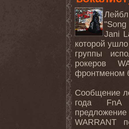
Лейбл
"Song 
Jani 
которой ушло
группы испо
рокеров
W
фронтменом 
Сообщение ле
года
FnA
предложение
WARRANT
п