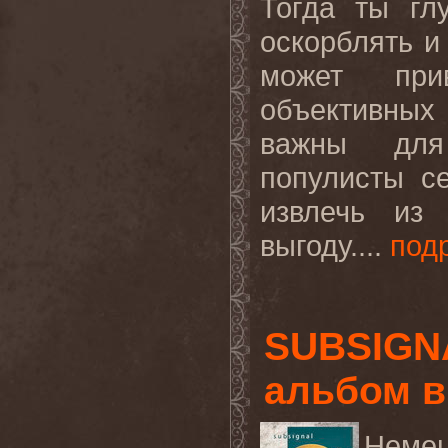
Тогда ты гл
оскорблять и
может при
объективных
важны для 
популисты с
извлечь из
выгоду....
под
SUBSIGN
альбом в
Немец