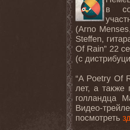
в со
учас
(Arno Menses
Steffen, гита
Of Rain” 22 с
(с дистрибуци
“A Poetry Of 
лет, а также
голландца Ма
Видео-трей
посмотреть
з