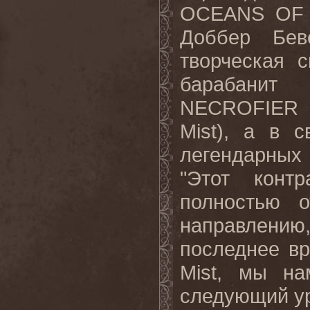
OCEANS OF
Доббер
Бев
творческая
с
барабанит 
NECROFIER
Mist
), а в с
легендарных
"Этот конт
полностью о
направлени
последнее в
Mist
, мы на
следующий ур