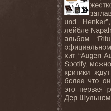
жест
загла
und Henker”
лейбле Napal
альбом “Rit
официальном 
хит “Augen A
Spotify, можн
критики жду
более что он
это первая 
Дер Шульцем 