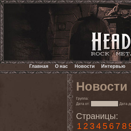
Главная
О нас
Новости
Интервью
Новости
Группа:
Дата от:
Дата д
Страницы:
1
2
3
4
5
6
7
8