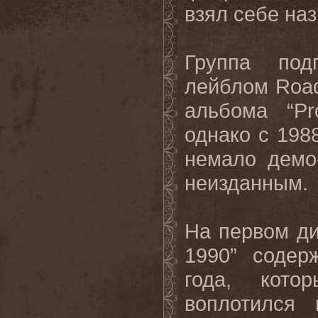
взял себе на
Группа под
лейблом
Roa
альбома “
Pr
однако с 198
немало демо
неизданным.
На первом ди
1990” содер
года, кото
воплотился