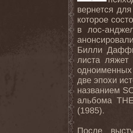
вернется для
которое состо
в лос-анджел
анонсировал
Билли Дафф
листа ляжет
одноименны
две эпохи ис
названием
S
альбома
TH
(1985).
После выс