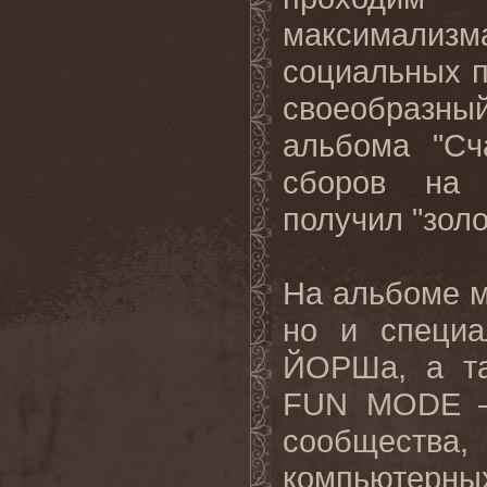
максимали
социальных п
своеобразны
альбома "Сч
сборов на 
получил "золо
На альбоме м
но и специа
ЙОРШа, а та
FUN MODE — 
сообщества,
компьютерны