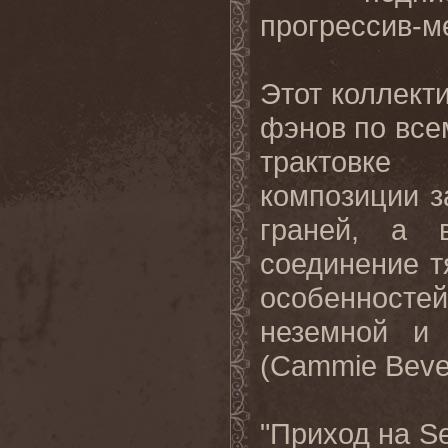
прогрессив-
Этот коллекти
фэнов по все
трактовке
композиции з
граней, а 
соединение т
особенносте
неземной и
(
Cammie
Beve
"
Приход
на
Se