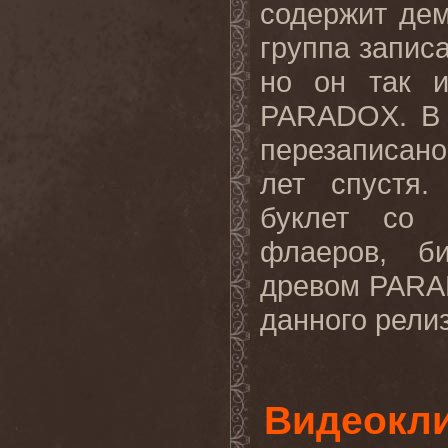
содержит дем
группа запис
но он так 
PARADOX
. В
перезаписан
лет спустя.
буклет со 
флаеров, б
древом
PARA
данного релиз
Видеокли