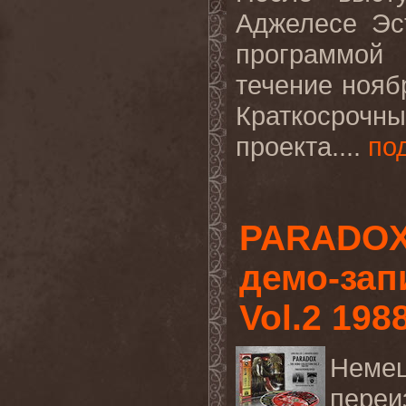
Аджелесе Эс
программой
течение нояб
Краткосрочн
проекта....
по
PARADOX
демо-зап
Vol.2 198
Неме
переи