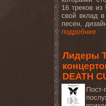
16 треков из
свой вклад в
песен, дизай
подробнее
Лидеры T
концерто
DEATH C
Пост-
посл
псих