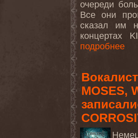
очереди бол
Все они про
сказал им 
концертах K
подробнее
Вокалис
MOSES, W
записали
CORROSI
Неме