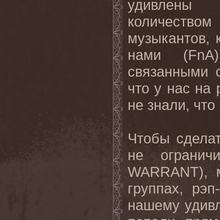
удивлены
количеством
музыкантов, 
нами (
FnA
связанными
что у нас на
не знали, чт
Чтобы сделат
не огранич
WARRANT
),
группах, рэп
нашему удивл