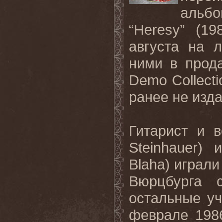
альбо
“Heresy” (19
августа
на
л
ними в прода
Demo
Collecti
ранее не изд
Гитарист и 
Steinhauer
) 
Blaha
) играли
Вюрцбурга 
остальные уч
феврале 1986