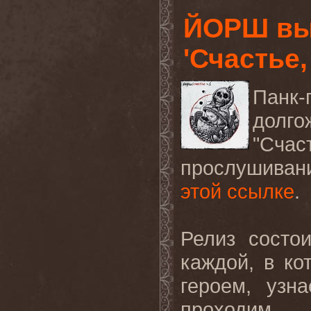
ЙОРШ вы
'Счастье,
Пан
долг
"Счас
прослушиван
этой ссылке
.
Релиз состо
каждой, в к
героем, узн
проходим