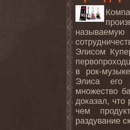
Ком
прои
называемую
сотрудниче
Элисом Купер
первопроход
в рок-музык
Элиса его 
множество б
доказал, что 
чем продук
раздувание с