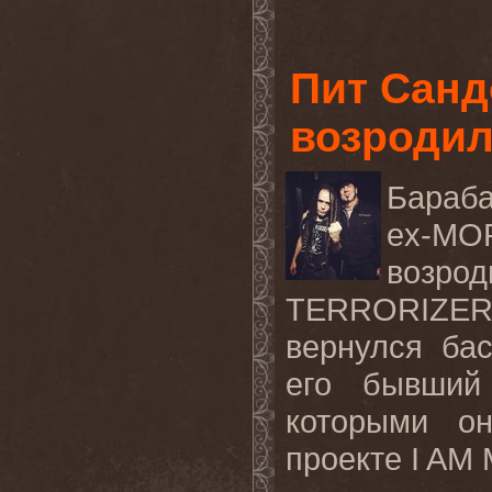
Пит Санд
возроди
Бараба
ex
-
MO
возрод
TERRORIZE
вернулся ба
его бывши
которыми о
проекте
I
AM