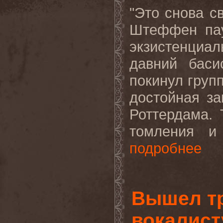
"Это снова с
Штеффен пау
экзистенциа
давний баси
покинул груп
достойная з
Роттердама.
томления и 
подробнее
Вышел т
вокалис