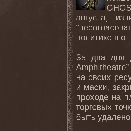
GHOS
августа, из
"несогласо
политике в о
За два дня 
Amphitheatre
на своих ресу
и маски, зак
проходе на п
торговых точк
быть удалено