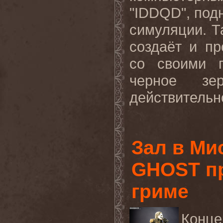
"IDDQD", под
симуляции. 
создаёт и п
со своими г
черное зе
действительно
Зал в Ми
GHOST пр
гриме
Конце