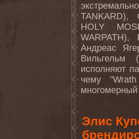
экстремаль
TANKARD), С
HOLY MOSE
WARPATH), Е
Андреас Яге
Вильгельм 
исполняют па
чему "Wrat
многомерный 
Элис Куп
брендиро