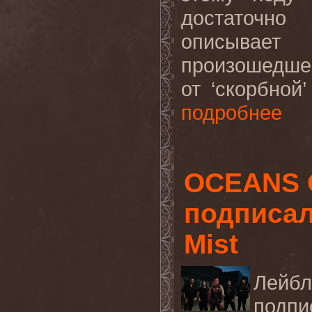
достаточно
описывае
произошедшег
от ‘скорбной’
подробнее
OCEANS 
подписал
Mist
Лей
подпи