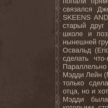
попали прям
связался Дж
SKEENS
AN
старый друг
школе и поз
нынешней гру
Освальд (
Eri
сделать что
Параллельно
Мэдди
Лейн
(
только
сдел
отца
,
но
и
хо
Мэдди была
которыми ст