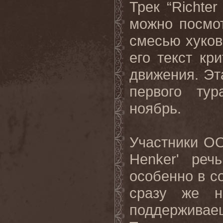
Трек “Richte
можно посмо
смесью хуков
его текст кр
движения. Эт
первого ту
ноябрь.
Участники OO
Henker' реч
особенно в с
сразу же н
поддерживае