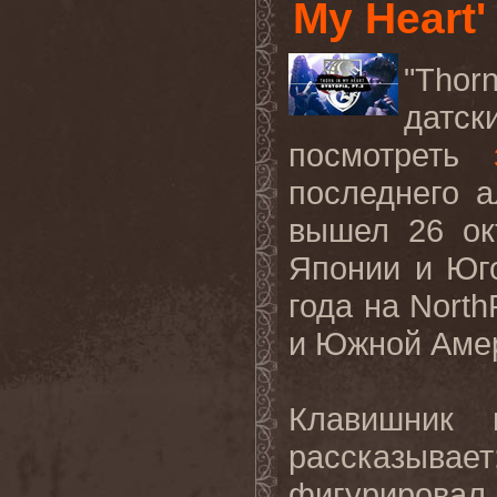
My Heart'
"Thor
датск
посмотреть
последнего а
вышел 26 ок
Японии и Юго
года на North
и Южной Аме
Клавишник 
рассказыва
фигурировал 