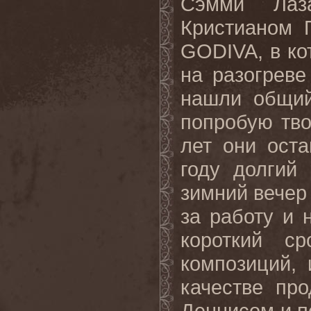
Сэмми Лаз
Кристианом 
GODIVA, в ко
на разогрев
нашли общий
попробую тво
лет они оста
году долгий
зимний вечер
за работу и 
короткий с
композиций,
качестве пр
Деннисом и п