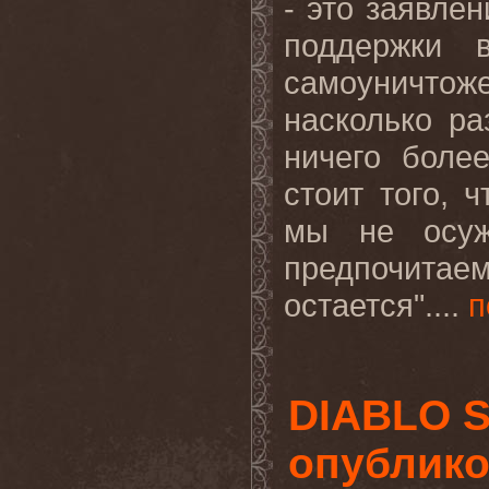
- это заявле
поддержки 
самоуничтож
насколько
ра
ничего
боле
стоит
того
,
ч
мы не осуж
предпочита
остается"....
п
DIABLO 
опублико