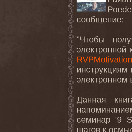
Poed
сообщение
:
"
Чтобы полу
электронной 
RVPMotivatio
инструкциям 
электронном 
Данная кни
напоминанием
семинар '9
S
шагов к осмы