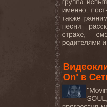
группа испыт
именно, пост
также ранни
песни расск
страхе, см
родителями и 
Видеокли
On' в Сет
"Movi
SOUL
прогрессив-