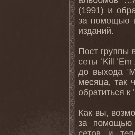
(1991) и об
за помощью 
изданий.
Пост группы в
сеты
'Kill 'Em 
до выхода
'
месяца
,
так 
обратиться к
Как вы, возм
за помощью 
сетов и те