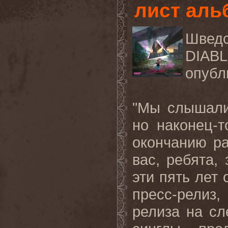
лист альб
Швед
DIAB
опубл
"Мы слышали,
но наконец-
окончанию р
вас, ребята, 
эти пять лет
пресс-релиз
релиза на сл