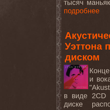
тысяч манья
подробнее
Акустиче
Уэттона 
диском
Конце
и вок
"Akust
в виде 2CD 
диске расп