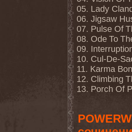
05. Lady Clan
06. Jigsaw Hus
07. Pulse Of T
08. Ode To Th
09. Interruptio
10. Cul-De-Sa
11. Karma Bon
12. Climbing 
13. Porch Of 
POWERWO
сочинени