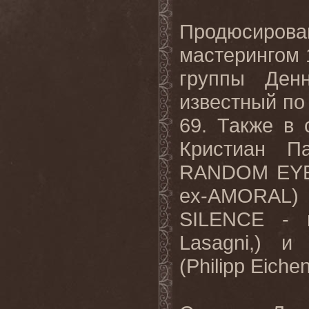
Продюсир
мастерингом 
группы Ден
известный п
69. Также в
Кристиан Па
RANDOM EYES
ex-AMORAL
SILENCE - 
Lasagni,) и
(Philipp Eiche