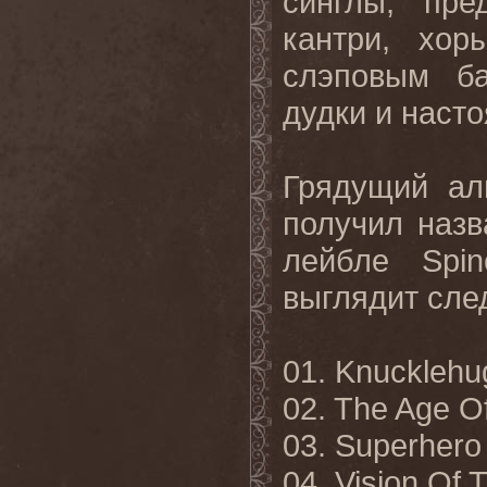
синглы, пре
кантри, хор
слэповым ба
дудки и наст
Грядущий а
получил назв
лейбле
Spin
выглядит сл
01.
Knucklehug
02. The Age Of
03. Superhero
04. Vision Of 