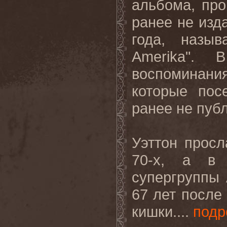
альбома, про
ранее не изд
года, назыв
Amerika". 
воспоминани
которые пос
ранее не пуб
Уэттон прос
70-х, а в 
супергруппы 
67 лет после
кишки....
подр