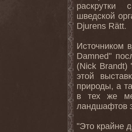
раскрутки 
шведской орг
Djurens
R
ä
tt
.
Источником в
Damned
" пос
(
Nick
Brandt
) 
этой выстав
природы, а т
в тех же ме
ландшафтов з
"Это крайне 