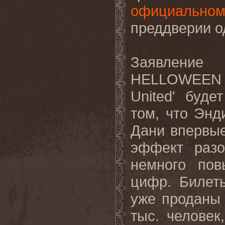
официальном
преддверии о
Заявлени
HELLOWEEN
United' буд
том, что Энд
Дани впервые
эффект разо
немного пов
цифр. Билет
уже проданы 
тыс. человек