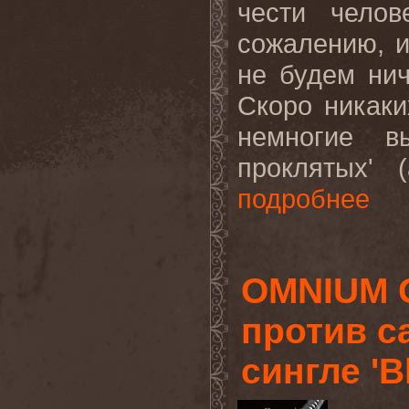
чести челов
сожалению, 
не будем нич
Скоро никаки
немногие в
проклятых' 
подробнее
OMNIUM 
против с
сингле 'B