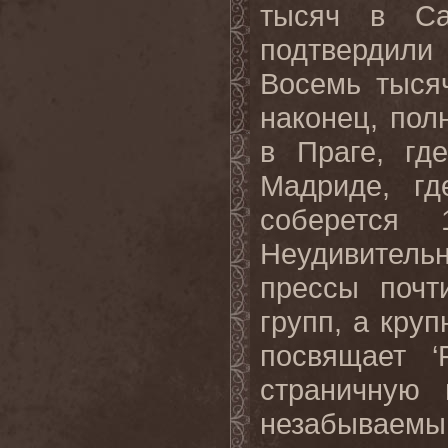
тысяч в Са
подтвердили 
Восемь тыся
наконец, пол
в Праге, гд
Мадриде, гд
соберется 
Неудивитель
прессы почт
групп, а кру
посвящает ‘
страничную 
незабываемы