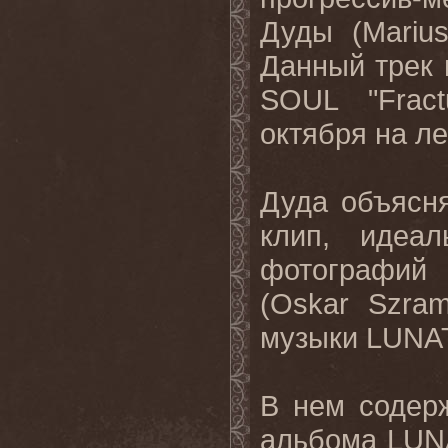
Дуды (Mariu
Данный трек 
SOUL
"
Fract
октября на л
Дуда объясня
клип, идеа
фотографи
(
Oskar
Szra
музыки
LUNA
В нем содер
альбома
LUN