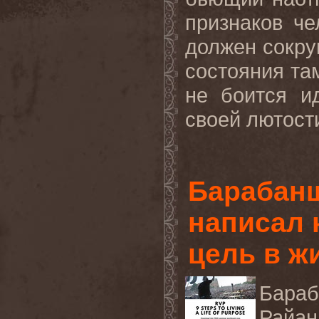
признаков че
должен
сокру
состояния там
не боится и
своей лютости
Барабанщ
написал к
цель в ж
Бараб
Райан