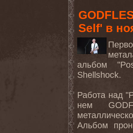
GODFLESH
Self' в н
Перво
мет
альбом "
Po
Shellshock
.
Работа над "
P
нем
GODF
металличес
Альбом прон