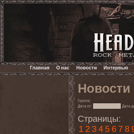
Главная
О нас
Новости
Интервью
Новости
Группа:
Дата от:
Дата д
Страницы:
1
2
3
4
5
6
7
8