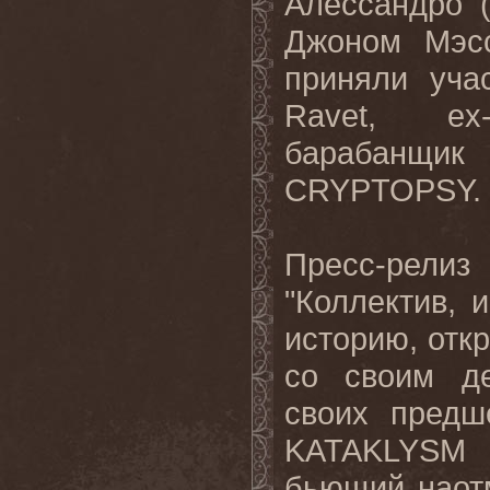
Алессандро (
Джоном Мэсс
приняли уча
Ravet, ex
барабанщик
CRYPTOPSY.
Пресс-рели
"Коллектив,
историю, отк
со своим д
своих предш
KATAKLYSM
бьющий наот