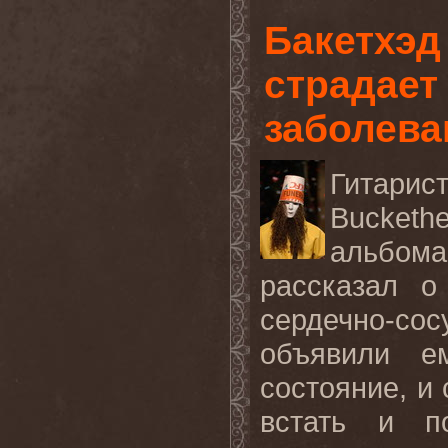
Бакетхэд
страдает
заболева
Гитарис
Bucket
альбом
рассказал о
сердечно
-
сос
объявили е
состояние, и 
встать и п