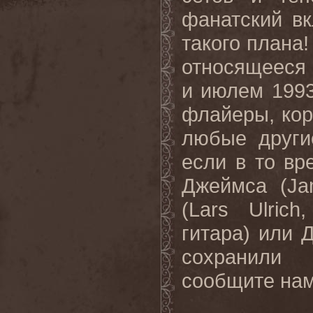
фанатский вк
такого плана!
относящееся 
и июлем 1993
флайеры, кор
любые други
если в то вр
Джеймса (
Ja
(
Lars
Ulrich
,
гитара) или 
сохранили 
сообщите нам