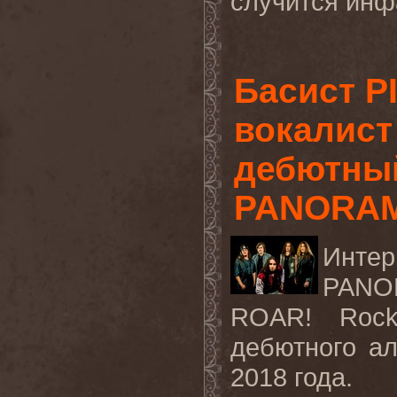
случится инфа
Басист P
вокалист
дебютный
PANORA
Инте
PANOR
ROAR! Rock
дебютного ал
2018 года.