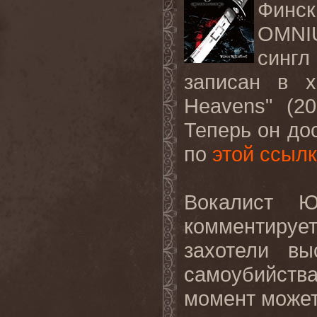
Финск
OMN
сингл
записан в 
Heavens
" (2
Теперь он до
по
этой ссыл
Вокалист Ю
комментируе
захотели вы
самоубийств
момент может 