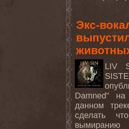
Экс-вока
выпустил
животны
LIV 
SIST
опубл
Damned
" на
данном трек
сделать чт
вымиранию 