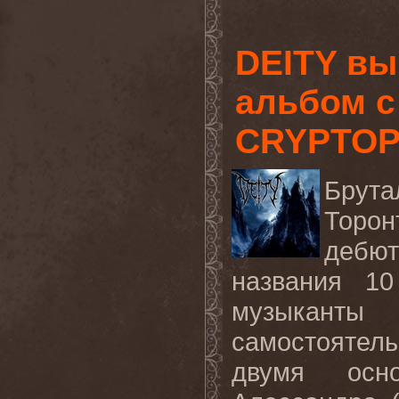
DEITY в
альбом с
CRYPTO
Брута
Торон
дебю
названия 1
музыкант
самостоятел
двумя осн