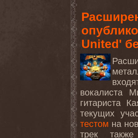
Расшире
опублико
United' б
Расш
мета
входя
вокалиста М
гитариста Ка
текущих уча
тестом
на но
трек также