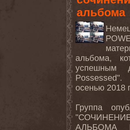
альбома
Нем
POW
мате
альбома, ко
успешным 
Possessed
".
осенью
2018
Группа опу
"СОЧИНЕНИ
АЛЬБОМА