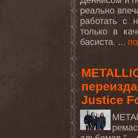
реально впеча
работать с 
только в ка
басиста. ...
по
METALLIC
переизда
Justice Fo
META
рема
альбомов "…