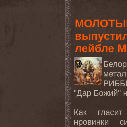
МОЛОТЫ
выпустил
лейбле M
Бело
мет
РИББ
"Дар Божий" 
Как гласит
нровинки с