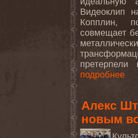
идеальную 
Видеоклип н
Копплин, п
совмещает бе
металлическ
трансформ
претерпели 
подробнее
Алекс Шт
новым в
Куль