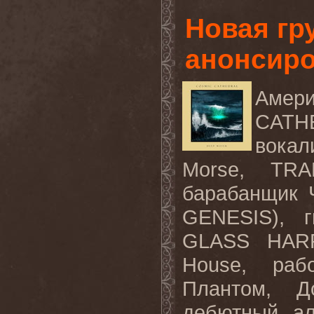
Новая гр
анонсир
Амери
CATH
вокал
Morse, TRA
барабанщик 
GENESIS), г
GLASS HARP
House, раб
Плантом, Д
дебютный ал