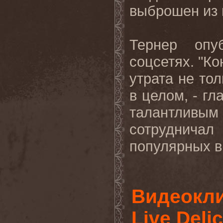
выброшен из 
Тернер
опу
соцсетях
.
"Ко
утрата не то
в целом, - гл
талантлив
сотруднич
популярных в 
Видеокли
Live Deli