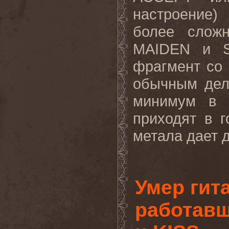
настроение)
более слож
MAIDEN и S
фрагмент со 
обычным дел
минимум в 
приходят в г
метала дает д
Умер гит
работавш