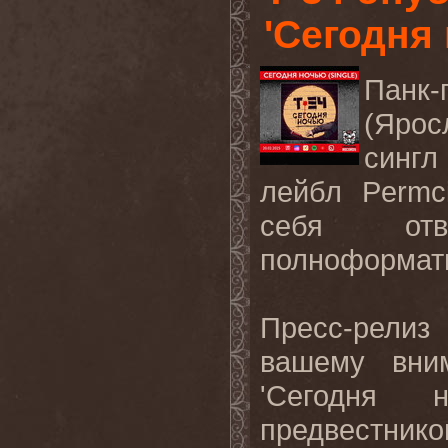
'Сегодня
Панк
(Ярос
сингл
лейбл Permc
себя отв
полноформатн
Пресс-рели
вашему вни
'Сегодня 
предвестни