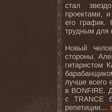
стал звезд
проектами, 
его график.
трудным для 
Новый чело
стороны. Але
гитаристом К
барабанщико
лучше всего 
в BONFIRE. Д
с TRANCE б
репетиции....