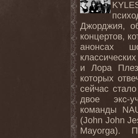
KYLES
псих
Джорджия, о
концертов, ко
анонсах ш
классических 
и Лора Плез
которых отве
сейчас стало
двое экс-уч
команды NA
(John John J
Mayorga). 