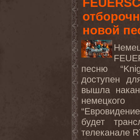
FEUERSC
отборочн
новой пес
Нем
FEUE
песню “
Kni
доступен д
вышла накан
немецкого 
“Евровидение
будет тран
телеканале
R