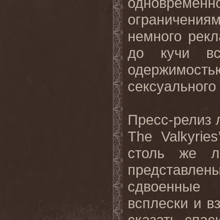
одновременн
ограничения
немного рекл
до кучи вс
одержимост
сексуального 
Пресс-релиз л
The Valkyrie
столь же л
представлен
сдвоенные 
всплески и в
сказать спас