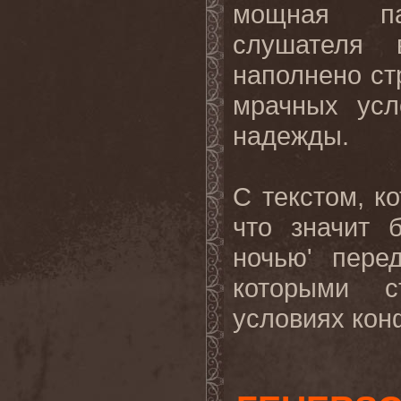
мощная па
слушателя 
наполнено ст
мрачных усл
надежды.
С текстом, к
что значит 
ночью' пере
которыми с
условиях конф