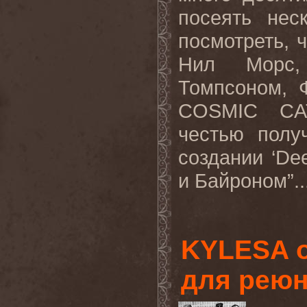
посеять нес
посмотреть, 
Нил Морс,
Томпсоном, 
COSMIC CAT
честью полу
создании ‘De
и Байроном”..
KYLESA о
для реюн