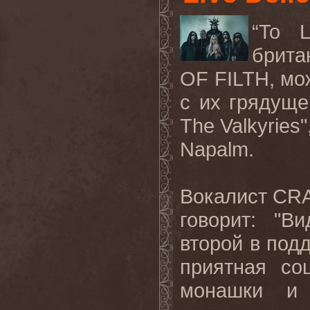
“To L
брита
OF FILTH,
мо
с их грядуще
The
Valkyries
Napalm
.
Вокалист
CR
говорит: "Ви
второй в под
приятная со
монашки и 