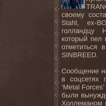
TRAN
своему сост
Stahl, ex-
голландцу Н
который пел 
отметиться
SINBREED.
Сообщение н
в соцсетях 
‘Metal Forces
были вынужд
Холлеманом (