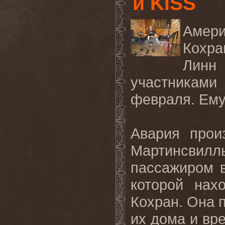
и KISS
Амери
Кохра
Линн
участникам
февраля. Ем
Авария прои
Мартинсвил
пассажиром 
которой нах
Кохран. Она 
их дома и вр