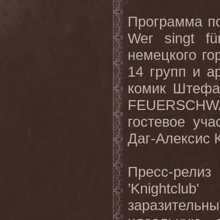
Программа по
Wer
singt
f
ü
немецкого го
14 групп и а
комик
Штефа
FEUERSCHW
гостевое уча
Даг-Алексис 
Пресс-рел
’
Knightclub
' 
заразительн