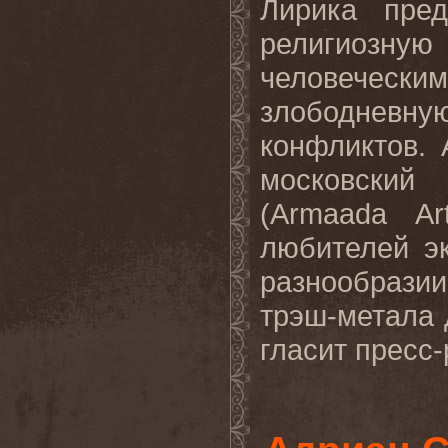
Лирика пре
религиозн
человечески
злободневн
конфликтов.
московский
(Armaada A
любителей э
разнообразии
трэш-метала 
гласит пресс-