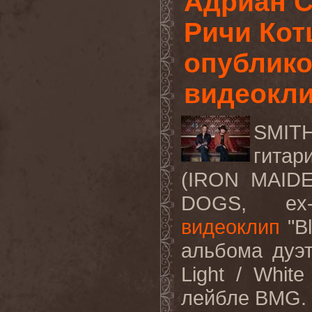
Адриан С
Ричи Кот
опублик
видеоклип
SMI
гитар
(IRON MAID
DOGS, ex
видеоклип
"B
альбома дуэт
Light
/
White
лейбле
BMG
.