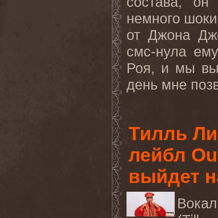
состава, о
немного шоки
от Джона Дж
смс-нула ему
Роя, и мы в
день мне позв
Тилль Ли
лейбл Out
выйдет н
Вока