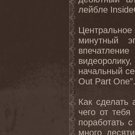
лейбле Inside
Центральное
минутный э
впечатлен
видеоролику
начальный сег
Out Part One”
Как сделать 
чего от тебя
поработать с
много десят