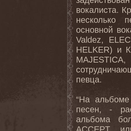
вокалиста. К
несколько п
основной вок
Valdez, EL
HELKER) и Кр
MAJESTIC
сотрудничающ
певца.
“На альбоме
песен, - ра
альбома бо
ACCEPT ил