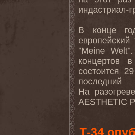
индастриал-г
В конце го
европейский 
"
Meine
Welt
"
концертов в
состоится 29
последний – 
На разогрев
AESTHETIC
Т-34 опу