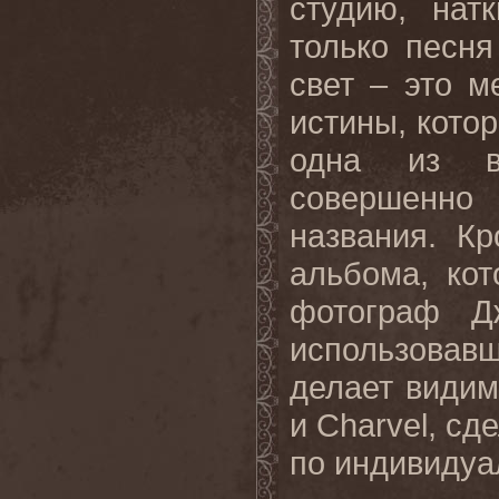
студию
,
нат
только песня
свет – это 
истины, котор
одна из вы
совершенно
названия. К
альбома, ко
фотограф Д
использовавш
делает видим
и
Charvel
, сд
по индивидуал