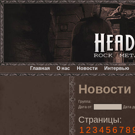
Главная
О нас
Новости
Интервью
Новости
Группа:
Дата от:
Дата д
Страницы:
1
2
3
4
5
6
7
8