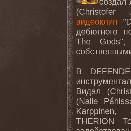
создал
(Christofer
видеоклип
"Da
дебютного п
The Gods",
собственными
В DEFENDE
инструмента
Видал (Chris
(Nalle Påhl
Karppinen,
THERION То
задействова