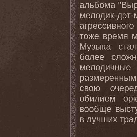
альбома "Выр
мелодик-дэт
агрессивного
тоже время м
Музыка стал
более сложн
мелодичн
размеренным
свою очере
обилием орк
вообще выст
в лучших тра