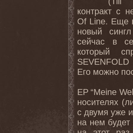
(
Till
контракт с 
Of
Line
. Еще 
новый сингл
сейчас в се
который сп
SEVENFOLD
Его
можно
по
EP
“
Meine
Wel
носителях (
с двумя уже 
на нем будет
на этот ра