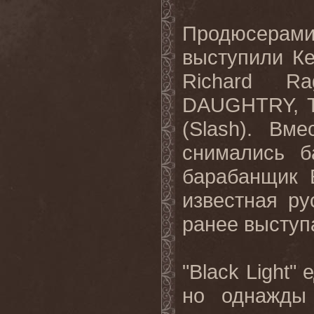
Продюсерами
выступили Ке
Richard
Ra
DAUGHTRY
,
(
Slash
). Вме
снимались б
барабанщик 
известная ру
ранее выступ
"Black Light"
но
однажды