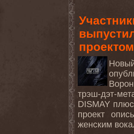
Участни
выпустил
проекто
Новы
опуб
Ворон"
трэш-дэт-ме
DISMAY плюс
проект опис
женским вока