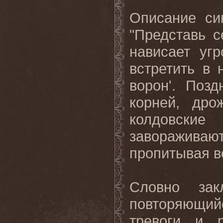
Описание си
"Представь с
нависает уг
встретить в 
ворон'. Поз
корней, дро
колдовск
заворажива
пропитывая в
Словно зак
повторяющи
тревоги и 