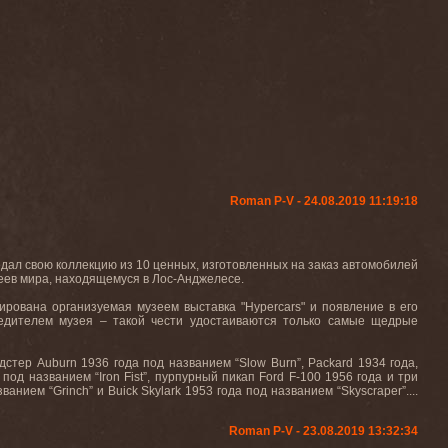
Roman P-V - 24.08.2019 11:19:18
едал свою коллекцию из 10 ценных, изготовленных на заказ автомобилей
еев мира, находящемуся в Лос-Анджелесе.
ирована организуемая музеем выставка "
Hypercars
" и появление в его
редителем музея – такой чести удостаиваются только самые щедрые
одстер
Auburn
1936 года под названием “
Slow
Burn
”,
Packard
1934 года,
 под названием “
Iron
Fist
”, пурпурный пикап
Ford
F
-100 1956 года и три
званием “
Grinch
” и
Buick
Skylark
1953 года под названием “
Skyscraper
”....
Roman P-V - 23.08.2019 13:32:34