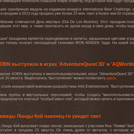
и пивоварня
Robinsons
показали новую этикетку, под которой они будут прод
вшее серебряную медаль на недавнем конкурсе
International
Beer
Challenge
,
 в продаже в 2013 году продано уже более 25 млн. пинт в более чем 50 страна
Мексике отмечается День мертвых (
Dia
De
Los
Muertos
). Этот праздник по
нувшим этот мир, а также пригласить их духов назад в свои дома, чтобы ещ
шек” праздника является переодевание в скелеты, украшенные цветами и ра
раз теперь получит легендарный талисман
IRON
MAIDEN
Эдди. На новой эти
RN выступила в играх ‘AdventureQuest 3D' и 'AQWorld
версия
KORN
выступила в многопользовательских играх “
AdventureQuest
3
D
”
ся 20 августа. Видеозапись
"
выступления
"
можно посмотреть
здесь
.
N
стало инициативой компании
-
разработчика
Artix Entertainment.
“Выступление
иков группы в виртуальных персонажей, чтобы создать "многопользоват
редлагается платный "особый ивент-пак", который можно купить в приложен
певицы Линды Кей наконец-то увидит свет
 Линда Кей выпускает новую песню, записанную с участием Яна “Лемми” Кил
поступит в продажу 23 августа. Он очень далек от металла, с которым 