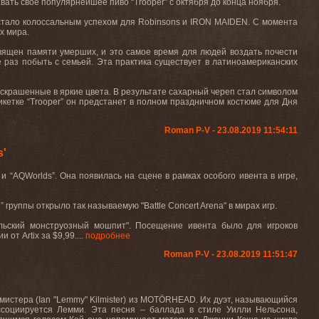
авать свое популярнейшее пиво “
Trooper
” с октября до конца ноября.
 стало колоссальным успехом для
Robinsons
и
IRON
MAIDEN
. С момента
х мира.
священ памяти умерших, и это самое время для людей воздать почести
е раз побыть с семьей. Эта практика существует в латиноамериканских
скрашенные в яркие цвета. В результате сахарный череп стал символом
кетке “
Trooper
” он предстанет в полном праздничном костюме для Дня
Roman P-V - 23.08.2019 11:54:11
s'
 и “
AQWorlds
”. Она появилась на сцене в рамках особого ивента в игре,
” группы открыло так называемую "
Battle
Concert
Arena
" в мирах игр.
ельский монструозный мошпит". Посещение ивента было для игроков
ии от
Artix
за $9,99....
подробнее
Roman P-V - 23.08.2019 11:51:47
мистера (
Ian
"
Lemmy
"
Kilmister
) из
MOT
Ö
RHEAD
. Их дуэт, называющийся
ассоциируется Лемми. Эта песня – баллада в стиле Уилли Нельсона,