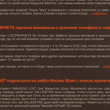
месте со своей женой Марушей (
Marsha
), тем самым изменив облик тяжелой м
андартные издания "
Heavy
Tales
" в бумажном и твердом переплете, а такж
ких как
Amazon
,
Audible
,
Barnes
&
Noble
и
Ingram
Content
Group
. ...
подробнее
OPHETS признан виновным в хранении телефона в тю
тмен
LOSTPROPHETS
Ян Уоткинс (
Ian
Watkins
) признан виновным в хране
лде, где 42-летний вокалист отбывает срок за сексуальные преступления.
 пользовался телефоном в период с 4 по 10 марта 2018 года, чтобы связатьс
он в своем анусе. Администрация тюрьмы получила об этом оперативную и
 заставили спрятать телефон двое других заключенных, которые ему угрожали,
авил
: "
С такими не шутят
".
цам тюрьмы, которые он отбудет сверх ранее назначенного наказания....
подр
ST подписался на лейбл Nuclear Blast с новым проект
гитарист
PARADISE
LOST
Грег Макинтош (
Greg
Mackintosh
) распустил сай
у периоду своей жизни.
VALLENFYRE
были созданы, чтобы отдать дань уваж
бы выразить в звуке горе Грега, но со временем переросли в инструмент для п
ствовать долго, было ясно с самого начала – группа никогда не собиралась за
й после того, как
VALLENFYRE
дали свой последний концерт, Макинтош объя
 выпустит дебютный альбом "
Abandon
All
Faith
" 22 ноября.