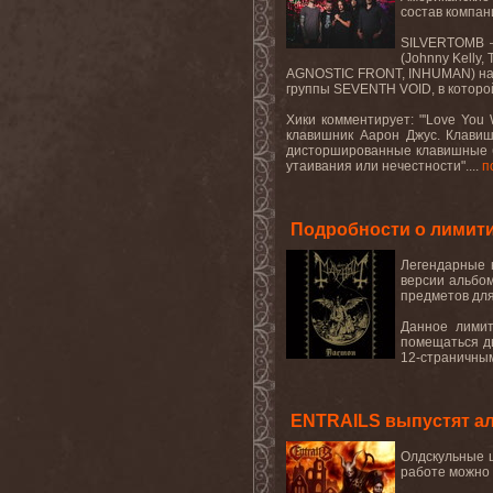
состав компа
SILVERTOMB –
(Johnny Kelly
AGNOSTIC FRONT, INHUMAN) на г
группы SEVENTH VOID, в которой
Хики комментирует: "'
Love
You
клавишник Аарон Джус. Клавиш
дисторшированные клавишные б
утаивания или нечестности"....
п
Подробности о лимит
Легендарные 
версии альбом
предметов дл
Данное лимит
помещаться дв
12-страничным 
ENTRAILS выпустят аль
Олдскульные ш
работе можно с