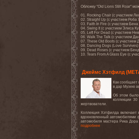
Обложку "
Old
Lions
Still
Roar
" мо
01.
Rocking
Chair
(с участием Ле
02.
Straight
Up
(с участием Роба
03.
Faith
In
Fire
(с участием Бена 
04.
Swing
It
(с участием Элиса Ку
05.
Left
For
Dead
(с участием Не
06.
Walk
The
Talk
(с участием Да
07.
These
Old
Boots
(с участием 
08.
Dancing
Dogs
(
Love
Survives
09.
Dead
Roses
(с участием Бен
10.
Tears From A Glass Eye (
с
уча
Джеймс Хэтфилд (META
Как сообщает
в дар Музею а
Об этом было
коллекции 30
жертвователи.
Коллекция Хэтфилда включает в
вдохновленный автомобилями 
автомобиля мастера Рика Дора 
подробнее