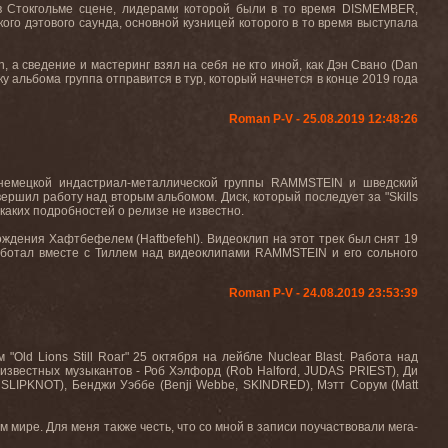
в Стокгольме сцене, лидерами которой были в то время DISMEMBER,
го дэтового саунда, основной кузницей которого в то время выступала
n, а сведение и мастеринг взял на себя не кто иной, как Дэн Свано (Dan
 альбома группа отправится в тур, который начнется в конце 2019 года
Roman P-V - 25.08.2019 12:48:26
з немецкой индастриал-металлической группы RAMMSTEIN и шведский
вершил работу над вторым альбомом. Диск, который последует за "Skills
икаких подробностей о релизе не известно.
ждения Хафтбефелем (Haftbefehl). Видеоклип на этот трек был снят 19
 работал вместе с Тиллем над видеоклипами RAMMSTEIN и его сольного
Roman P-V - 24.08.2019 23:53:39
Old Lions Still Roar"
25
октября на лейбле Nuclear Blast. Работа над
 известных музыкантов - Роб Хэлфорд (Rob Halford, JUDAS PRIEST), Ди
, SLIPKNOT), Бенджи Уэббе (Benji Webbe, SKINDRED), Мэтт Сорум (Matt
ем мире. Для меня также честь, что со мной в записи поучаствовали мега-