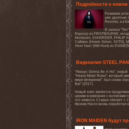
Подробности о новом
Развивая успе
уже десятым п
Records
, а в 
В записи "
Ten
Raposa
) из
FIRSTBOURNE
, гит
Montazeri, EXHORDER, PHILIP H
Саймон (
Howie
Simon
,
SOTO
), 
Уилл Хант (Will Hunt) из EVANE
Видеоклип STEEL PANT
"
Always
Gonna
Be
A
Ho
", новый
"
Heavy
Metal
Rules
", который ув
мире вечеринки", был снова сп
Bar" (2017).
Новый клип является продолже
церкви в компании с коллегами п
что невеста Старра сбегает с 
Фрэнки Нассо вновь поработал на
IRON MAIDEN будут про