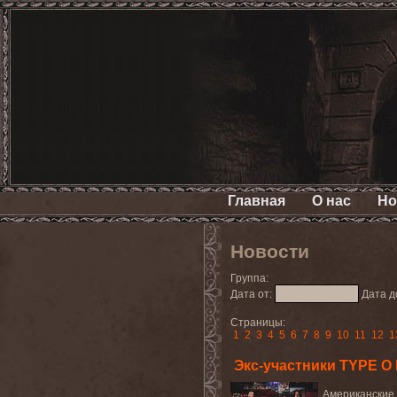
Главная
О нас
Но
Новости
Группа:
Дата от:
Дата д
Страницы:
1
2
3
4
5
6
7
8
9
10
11
12
1
Экс-участники TYPE 
Американские