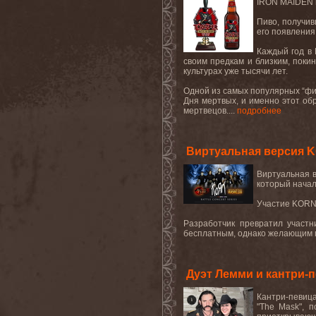
IRON
MAIDEN
Пиво, получи
его появления
Каждый год в 
своим предкам и близким, поки
культурах уже тысячи лет
.
Одной из самых популярных “фи
Дня мертвых, и именно этот об
мертвецов....
подробнее
Виртуальная версия KO
Виртуальная 
который начал
Участие
KOR
Разработчик превратил участн
бесплатным, однако желающим п
Дуэт Лемми и кантри-
Кантри-певица
"
The
Mask
", 