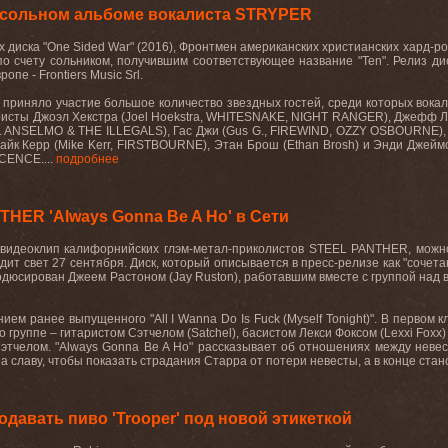
 сольном альбоме вокалиста STRYPER
х диска "One Sided War" (2016), Фронтмен американских христианских хард-
о счету сольником, получившим соответствующее название "
Ten
". Релиз д
Европе -
Frontiers
Music
Srl
.
" приняло участие большое количество звездных гостей, среди которых вока
аристы Джоэл Хекстра (Joel Hoekstra, WHITESNAKE, NIGHT RANGER), Джефф 
. ANSELMO & THE ILLEGALS), Гас Джи (Gus G., FIREWIND, OZZY OSBOURNE), 
Майк Керр (
Mike
Kerr
,
FIRSTBOURNE
), Этан Брош (
Ethan
Brosh
) и Энди Джеймс
SCENCE....
подробнее
HER 'Always Gonna Be A Ho' в Сети
 видеоклип калифорнийских глэм-метал-приколистов
STEEL
PANTHER
, мож
идит свет 27 сентября. Диск, который описывается в пресс-релизе как "соч
родюсирован Джеем Растоном (Jay Ruston), работавшим вместе с группой над
нием ранее выпущенного "
All
I
Wanna
Do
Is
Fuck
(
Myself
Tonight
)". В первом 
о группе – гитаристом Сэтчелом (
Satchel
), басистом Лекси Фоксом (
Lexxi
Foxx
Сэтчелом
.
"
Always
Gonna
Be
A
Ho
" рассказывает об отношениях между невес
 славу, чтобы показать страдания Старра от потери невесты, а в конце стано
давать пиво 'Trooper' под новой этикеткой