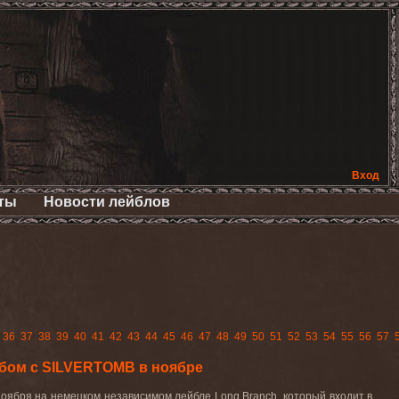
Вход
ты
Новости лейблов
36
37
38
39
40
41
42
43
44
45
46
47
48
49
50
51
52
53
54
55
56
57
бом с SILVERTOMB в ноябре
 ноября на немецком независимом лейбле
Long
Branch
, который входит в