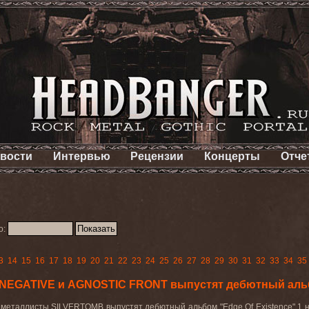
вости
Интервью
Рецензии
Концерты
Отче
о:
3
14
15
16
17
18
19
20
21
22
23
24
25
26
27
28
29
30
31
32
33
34
35
O NEGATIVE и AGNOSTIC FRONT выпустят дебютный аль
 металлисты
SILVERTOMB
выпустят дебютный альбом "
Edge
Of
Existence
" 1