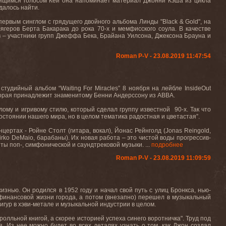
ящимся голосом Кей она напоминает материал Джонни Кэша из цикла
удалось найти.
т первым синглом с грядущего двойного альбома Линды "
Black
&
Gold
", на
ягеров Берта Бакарака до рока 70-х и мемфисского соула. В качестве
в – участники групп Джеффа Бека, Брайана Уилсона, Джексона Брауна и
Roman P-V - 23.08.2019 11:47:54
й студийный альбом
“Waiting For Miracles” 8
ноября на лейбле
InsideOut
торая принадлежит знаменитому Бенни Андерссону из
ABBA
.
лому и игривому стилю, который сделал группу известной 90-х. Так что
состоянии нашего мира, но в целом тематика радостная и цветастая”.
цертах - Ройне Столт (гитара, вокал), Йонас Рейнголд (
Jonas
Reingold
,
irko
DeMaio
, барабаны). Их новая работа – это чистой воды прогрессив-
ы поп-, симфонической и саундтрековой музыки. ...
подробнее
Roman P-V - 23.08.2019 11:09:59
изнью. Он родился в 1952 году и начал свой путь с улиц Бронкса, нью-
 финансовой жизни города, а потом (внезапно) перешел в музыкальный
игур в хэви-метале и музыкальной индустрии в целом.
олльной книгой, а скорее историей успеха синего воротничка". Труд под
я
.
Из нее можно будет во всех деталях узнать о том, как Джон создал