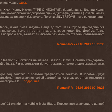
но послушать
здесь
.
ни Хики (Kenny Hickey, TYPE O NEGATIVE), барабанщика Джонни Келли
терана нью-йоркской хардкоровой сцены Джозефа Джеймса (Joseph James,
вишах, гитаре и бэк-вокале. По сути, SILVERTOMB – это реинкарнация
stence
', и она была задумана еще до того, как к группе присоединился
значально было интро на гитаре, которое играл Джо Джеймс. Также
ся вопрос о том, бывает ли любовь без какой-то степени сознательного
Roman P-V - 27.08.2019 10:31:36
Daemon” 25 октября на лейбле Season Of Mist. Помимо стандартной
й обложкой и несколькими бонус-треками, а также рядом эксклюзивных
ную под полотно, с золотой трафаретной печатью. В коробке будут
 альбома) представляет собой цветной винил в разворотном конверте с
й стороне D. ...
подробнее
Roman P-V - 26.08.2019 00:46:25
er” 11 октября на лейбле Metal Blade. Первое представление о данной