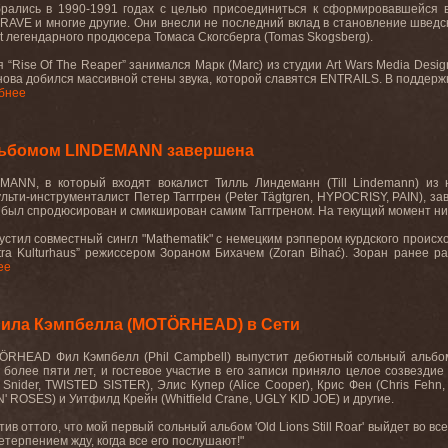
рались в 1990-1991 годах с целью присоединиться к сформировавшейся 
VE и многие другие. Они внесли не последний вклад в становление шведско
ht легендарного продюсера Томаса Скогсберга (Tomas Skogsberg).
“Rise Of The Reaper” занимался Марк (Marc) из студии Art Wars Media Desig
ова добился массивной стены звука, которой славятся ENTRAILS. В поддержку
бнее
льбомом LINDEMANN завершена
MANN, в который входят вокалист Тилль Линдеманн (Till Lindemann) и
льти-инструменталист Петер Тагтгрен (Peter Tägtgren, HYPOCRISY, PAIN), за
15), был спродюсирован и смикширован самим Тагтгреном. На текущий момент н
стил совместный сингл "Mathematik" с немецким рэппером курдского происхо
tra Kulturhaus” режиссером Зораном Бихачем (Zoran Bihać). Зоран ранее
ее
ила Кэмпбелла (MOTÖRHEAD) в Сети
RHEAD Фил Кэмпбелл (Phil Campbell) выпустит дебютный сольный альбом "
 более пяти лет, и гостевое участие в его записи приняло целое созвездие
Snider, TWISTED SISTER), Элис Купер (Alice Cooper), Крис Фен (Chris Fehn
' ROSES) и Уитфилд Крейн (Whitfield Crane, UGLY KID JOE) и другие.
тив оттого, что мой первый сольный альбом 'Old Lions Still Roar' выйдет во вс
етерпением
жду
,
когда
все
его
послушают
!"