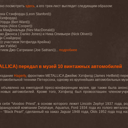
жно посмотреть
здесь
, а его трек-лист выглядит следующим образом:
она Стэнфорда (
Leon
Stanford
))
 Хэлфорда)
Уорда (
Ben
Ward
))
пера (
Alice
Cooper
))
ва МакДональда (
Nev
MacDonald
))
нко Джонса (
Danko
Jones
) и Ника Оливьери (
Nick
Oliveri
))
Ди Снайдера)
) (с участием Уитфилда Крейна)
джи Уэббе)
стием
Джо
Сатриани
(Joe Satriani))
...
подробнее
LLICA) передал в музей 10 винтажных автомобилей
 издание
Hagerty
, фронтмен
METALLICA
Джеймс Хэтфилд (
James
Hetfield
) пер
втомобильной техники Петерсона, одному из крупнейших автомобильных муз
 объявлено на ежегодной пресс-конференции музея, где также была анонс
 новых автомобилей. Кроме того, Хэтфилд был провозглашен членом-уч
 себя “
Voodoo
Priest
”, в основе которого лежит
Lincoln
Zephyr
1937 года, р
французской компании
Delahaye
,
Aquarius
,
Ford
1934 года из голого металла
– “
Black
Pearl
”, сделанный на заказ
Jaguar
1948 года,
Olds
1952 года под на