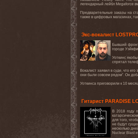
легендарный лейбл
Megaforce
в
Предварительные заказы на ст
также в цифровых магазинах, та
Экс-вокалист LOSTPR
Бывший фрон
городе Уэйкфи
Уоткинс якобы
спрятал телеф
Вокалист заявил в суде, что его
они были совсем рядом”. Он доб
Уоткинса приговорили к 10 меся
Гитарист PARADISE LO
В 2018 году 
катарсическом
для того, что
не будут суще
несколько дне
Nuclear
Blast
и