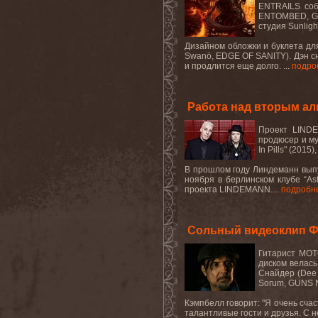
ENTRAILS соб
ENTOMBED, GRA
студия Sunlig
Дизайном обложки и буклета для 
Swanö, EDGE OF SANITY). Дэн сн
и продлится еще долго. ...
подро
Работа над вторым а
Проект LINDE
продюсер и му
In Pills" (20
В прошлом году Линдеманн выпу
ноября в берлинском клубе “As
проекта LINDEMANN....
подробн
Сольный видеоклип Ф
Гитарист MOTÖ
диском велась
Снайдер (Dee 
Sorum, GUNS N
Кэмпбелл говорит: "Я очень счас
талантливые гости и друзья. С
н