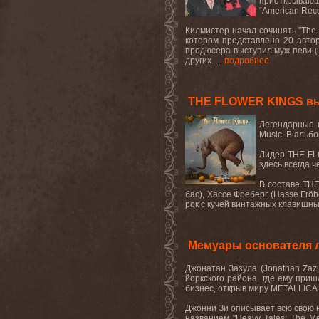
приоткрывающ
“
American
Rec
Килмистер начал сочинять "
The
котором представлено 20 автор
продюсера выступил муж певи
других. ...
подробнее
THE FLOWER KINGS выпу
Легендарные 
Music.
В альбо
Лидер
THE
F
здесь всегда 
В составе
TH
бас), Хассе Фреберг (
Hasse
Fr
ö
b
рок с кучей винтажных клавишны
Мемуары основателя л
Джонатан Зазула (
Jonathan
Zaz
йоркского района, где ему при
бизнес, открыв миру
METALLICA
Джонни Зи описывает всю свою н
названием "
Heavy
Tales
:
The
Me