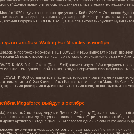
ая меланхоличную сторону Килмистера, а в сочетании с гармоничным том
ordings
”. Долгое время считалось, что данная запись утеряна, но недавно ее 
Mask
" в 1979 году и закончил ее при участии Кей в 2009-м. Эта песня буде
ских песен и каверов, охватывающих жанровый спектр от джаза 60-х и шл
цы, Джонни Коффин из
COFFIN
CASE
, а в числе аккомпанирующих музыканто
стят альбом ‘Waiting For Miracles' в ноябре
шведские прогрессив
-
рокеры
THE FLOWER KINGS
выпустят новый двойно
м вошли 15 новых треков, записанных летом в стокгольмской студии
RMV
, ко
LOWER
KINGS
Ройне Столт (
Roine
Stolt
) комментирует: “Мы вернулись к весе
чем больше, тем лучше! Порой в текстах звучит серьезная обеспокоенность о 
E
FLOWER
KINGS
остались все участники, которые играли на ее недавних кон
erg
, вокал, гитара), Зак Каминс (
Zach
Kamins
, клавишные) и Мирко ДеМайо (
M
х, странными размерами и длинными гитарными соло, но есть здесь и элемент
ейбла Megaforce выйдут в октябре
ula
), известный по всему миру как Джонни Зи (
Jonny
Z
), живет насыщенной ж
шлось выживать самому. Оттуда он попал на Уолл-Стрит, знаменитый центр
и других артистов. Сегодня Джонни Зи остается одной из самых уважаемых ф
евероятную жизни в мемуарах, которые он сам называет "не типичной рок-н-р
tal
.
The Music. The Madness. As Lived by Jon Zazula"
увидит свет
29
октябр