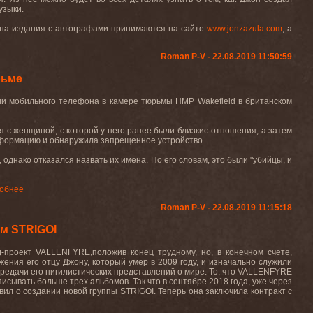
узыки.
е на издания с автографами принимаются на сайте
www
.
jonzazula
.
com
, а
Roman P-V - 22.08.2019 11:50:59
рьме
нии мобильного телефона в камере тюрьмы
HMP
Wakefield
в британском
я с женщиной, с которой у него ранее были близкие отношения, а затем
нформацию и обнаружила запрещенное устройство.
 однако отказался назвать их имена. По его словам, это были "убийцы, и
обнее
Roman P-V - 22.08.2019 11:15:18
ом STRIGOI
д-проект
VALLENFYRE
,положив конец трудному, но, в конечном счете,
ения его отцу Джону, который умер в 2009 году, и изначально служили
ередачи его нигилистических представлений о мире. То, что
VALLENFYRE
писывать больше трех альбомов. Так что в сентябре 2018 года, уже через
вил о создании новой группы
STRIGOI
. Теперь она заключила контракт с