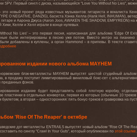
нии
SPV
. Первый сингл с диска, называющийся "
Love
You
Without
No
Lies
", мож
 это новый проект ряда известных музыкантов: гитариста и вокалиста Кен
, TYPE O NEGATIVE, DANZIG), басиста Хэнка Хелла (Hank Hell, INHUMAN), ве
итаре и Аарона Джуса (Aaron Joos, AWAKEN THE SHADOW, EMPYREON) на кла
 Хики, Келли и Хелл играли в конце нулевых.
Without
No
Lies
' – это первая песня, написанная для альбома '
Edge
Of
Exi
ные были интегрированы в песню уже потом. Вместо интро на пианино и
ыли добавлены в куплены, а орган
Hammond
– в припевы. В тексте ставит
одробнее
ированном издании нового альбома MAYHEM
норвежские блэк-металлисты MAYHEM выпустят шестой студийный альбом “
а, в продажу поступит лимитированный виниловый бокс-сет с альтернативно
я преданных фэнов.
ированное издание будет представлять собой плотную коробку, отделан
е пластинки в отдельных конвертах, первая из которых (обычные 10 треков
буклетом, а вторая – односторонняя: пять бонус-треков и гравировка на пусто
бом 'Rise Of The Reaper' в октябре
ведские дэт-металлисты ENTRAILS выпустят новый альбом “Rise Of The Reap
оставить по синглу "Crawl In Your Guts", который опубликован по
этой ссылке
.