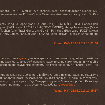
рокеров STRYPER Майкл Свит (Michael Sweet) возвращается с очередным,
иска назначен на 11 октября, в Северной Америке его выпустят
Rat
Pak
листы Тодд Ла Торре (Todd La Torre) из QUEENSRŸCHE и Ян Рапоса (
Ian
Лумис (Jeff Loomis, ARCH ENEMY, NEVERMORE), Марци Монтацери (Marzi
Трейси Ганс (
Tracii
Guns
,
L
.
A
.
GUNS
), Рич Уорд (
Rich
Ward
,
FOZZY
), Хоуи
 (Andy James), басист Джон О’Бойл (John O'Boyle), а также барабанщик
Roman P-V - 23.08.2019 13:01:40
но посмотреть
здесь
. Данный трек взят с их пятого студийного альбома
етание хэви-металлической версии справочника по самопомощи и лучшей в
 всеми ее предыдущими записями, включая последний альбом "Lower The
клипе показан путь вокалиста Майкла Старра (
Michael
Starr
) на свадьбу в
) и барабанщиком Стиксом Задинией (
Stix
Zadinia
). Он заканчивается тем
,
той (которую играет Сид Уилдер) и группой более подробно. Режиссер
вится понятно, что разрушило их любовь. ...
подробнее
Roman P-V - 23.08.2019 12:05:17