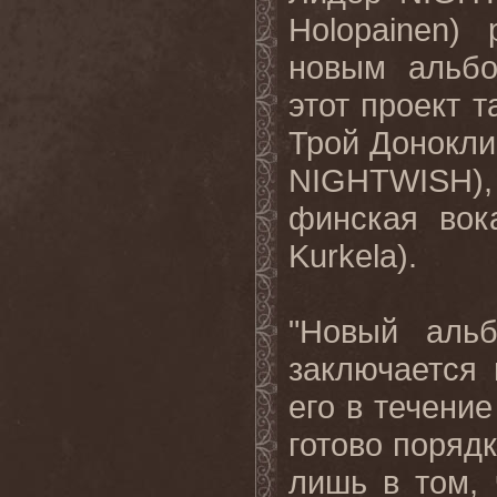
Holopainen
) 
новым альбо
этот проект 
Трой Донокли
NIGHTWISH
)
финская вок
Kurkela
).
"Новый ал
заключается 
его в течение
готово порядк
лишь в том,