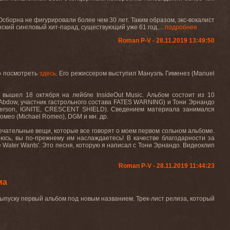
 Осборна не фигурировали более чем 30 лет. Таким образом, экс-вокалист
ский сингловый хит-парад, существующий уже 61 год
.
...
подробнее
Roman P-V - 28.11.2019 13:49:50
о посмотреть
здесь
.
Его режиссером выступил Мануэль Гименез (
Manuel
 вышел 18 октября на лейбле InsideOut Music. Альбом состоит из 10
Abdow, участник гастрольного состава FATES WARNING) и Тони Эрнандо
derson, IGNITE, CRESCENT SHIELD). Сведением материала занимался
мео (Michael Romeo), DGM и мн. др.
ечательные вещи, которые все говорят о моем первом сольном альбоме.
еюсь, вы по-прежнему им наслаждаетесь! В качестве благодарности за
 Water Wants'.
Это песня, которую я написал с Тони Эрнандо. Видеоклип
Roman P-V - 28.11.2019 11:44:23
ма
пуску первый альбом под новым названием. Трек-лист релиза, который