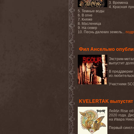
3. Времена
4. Красная лу
5. Темные воды
6. В огне
7. Княже
8. Масленица
9. На север
10. Песнь далеких земель...
подр
Фил Ансельмо опубли
Экстрим-мета
выпустит дол
В преддверии
из любительск
Участники
SC
KVELERTAK выпустят а
Лейбл Rise об
2020 года. Ди
на Ивара Никол
Первый сингл 