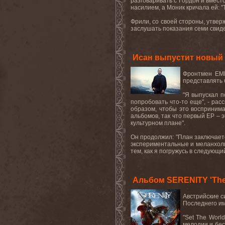
разговаривать с Гордон и вмест
насилием, а Моник кричала ей:
"
Фрили, со своей стороны, утвер
заслушать показания семи свид
Исан выпустит новый
Фронтмен
EM
представлять 
"
Я выпускал п
попробовать что-то еще
"
, - ра
образом, чтобы это воспринима
альбомов, так что первый
EP
– 
культурном плане
"
.
Он продолжил
: "
План заключаетс
экспериментальные и меланхоли
тем, как я погружусь в следующ
Альбом SERENITY 'The L
Австрийские с
Последнего и
"Set The Worl
мелодии и бес