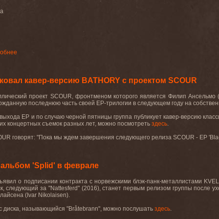
на
обнее
ковал кавер-версию BATHORY с проектом SCOUR
ллический проект
SCOUR
, фронтменом которого является Филип Ансельмо
гожданную последнюю часть своей
EP
-трилогии в следующем году на собстве
 выхода
EP
и по случаю черной пятницы группа публикует кавер-версию клас
их концертных съемок разных лет, можно посмотреть
здесь
.
OUR
говорят
: "
Пока мы ждем завершения следующего релиза
SCOUR
-
EP 'Bla
льбом 'Splid' в феврале
ъявил о подписании контракта с норвежскими блэк-панк-металлистами KVE
ск, следующий за "Nattesferd" (2016), станет первым релизом группы после у
айсена (Ivar Nikolaisen).
с диска, называющийся "Bråtebrann", можно послушать
здесь
.