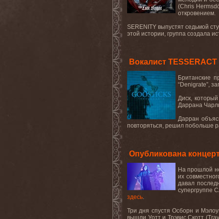
(Chris Hermsd
откровением.
SERENITY выпустят седьмой студ
этой истории, группа создала и
Вокалист TESSERACT 
Британские п
“Denigrate”,
за
Диск, которы
Даррана Чарль
Дарран объяс
повторяться, решил побольше р
Опубликована концерт
На прошлой н
их совместног
давал последн
супергруппе 
здесь
.
Три дня спустя Осборн и Мэло
вышли Уотт и Трэвис Скотт (
Trav