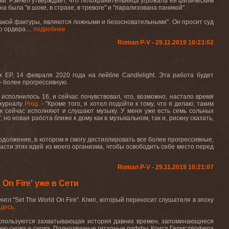
ски. Рэйчел утверждает, что телохранительница угрожала ей физическим
она была
"
в шоке, в страхе, в тревоге
"
и
"
парализована паникой
"
.
какой фактуры, являются ложными и безосновательными
"
. Он просит суд
о ордера
.
...
подробнее
Roman P-V - 29.11.2019 10:23:02
ых
EP,
14 февраля 2020 года на лейбле
Candlelight.
Эта работа будет
– более прогрессивную
.
е исполнилось
16,
и сейчас почувствовал, что, возможно, настало время
 журналу
Prog
.
-
"
Кроме того, я хотел подойти к тому, что я делаю, таким
ак сейчас исполняют и слушают музыку. У меня уже есть семь сольных
',
но новая работа ближе к дому как в музыкальном, так и, рискну сказать,
родолжение, в котором я смогу дистиллировать все более прогрессивные,
сти этих идей из моего организма, чтобы освободить себе место перед
Roman P-V - 29.11.2019 10:21:07
On Fire' уже в Сети
 "Set The World On Fire". Клип, который переносит слушателя в эпоху
здесь
.
о используются захватывающая история давних времен, запоминающиеся
есню снова и снова. Полнозвучные гитарные риффы Криса Гермсдёрфера