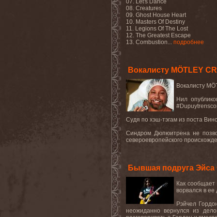
07. Let's Dance
08. Creatures
09. Ghost House Heart
10. Masters Of Destiny
11. Legions Of The Lost
12. The Greatest Escape
13. Combustion...
подробнее
Вокалисту MÖTLEY CR
Вокалисту
MÖ
Нил опублик
#Dupuytrenscon
Судя по хэш-тэгам из поста Вин
Синдром Дюпюитрена не позво
североевропейского происхожд
Бывшая подруга Эйса 
Как сообщает
ворвался в ее
Рэйчел Гордон
неожиданно вернулся из дело