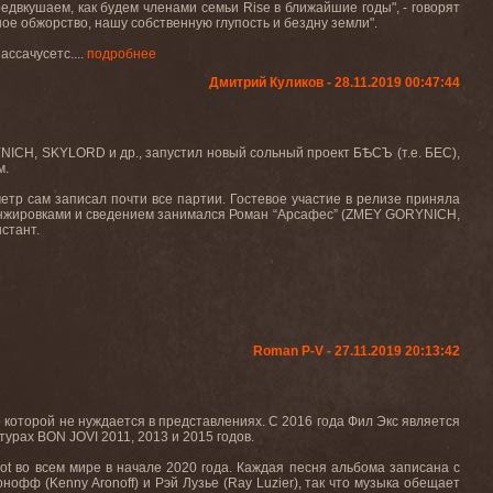
редвкушаем, как будем членами семьи Rise в ближайшие годы", - говорят
адное обжорство, нашу собственную глупость и бездну земли".
ассачусетс....
подробнее
Дмитрий Куликов - 28.11.2019 00:47:44
H, SKYLORD и др., запустил новый сольный проект БѢСЪ (т.е. БЕС),
м.
тр сам записал почти все партии. Гостевое участие в релизе приняла
анжировками и сведением занимался Роман “Арсафес” (ZMEY GORYNICH,
стант.
Roman P-V - 27.11.2019 20:13:42
р которой не нуждается в представлениях. С 2016 года Фил Экс является
 турах
BON JOVI
2011, 2013 и 2015 годов
.
bot
во всем мире в начале
2020
года
.
Каждая песня альбома записана с
онофф (
Kenny Aronoff
) и Рэй Лузье (
Ray Luzier
), так что музыка обещает