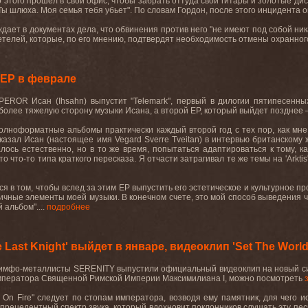
о этого прошел в свой офис, чтобы забрать оттуда свои гитары и золотые ди
Ты шлюха. Моя семья тебя убьет
"
. По словам Гордон, после этого инцидента 
ждает в документах дела, что обвинения против него
"
не имеют под собой ни
етелей, которые, по его мнению, подтвердят необходимость отмены охранног
 EP в феврале
PEROR
Исан (
Ihsahn
) выпустит
"Telemark",
первый в дилогии пятипесенн
более тяжелую сторону музыки Исана, а второй
EP
, который выйдет позднее 
олноформатные альбомы практически каждый второй год с тех пор, как мн
ссказал Исан (настоящее имя
Vegard Sverre Tveitan
) в интервью британскому
лось естественно, но в то же время, попытаться адаптироваться к тому, к
это что-то типа краткого пересказа. Я отчасти затрагивал те же темы на
'Arktis
я в том, чтобы вслед за этим
EP
выпустить его эстетическое и культурное п
чные элементы моей музыки. В конечном счете, это мой способ выведения ча
ий альбом
"
....
подробнее
ast Knight' выйдет в январе, видеоклип 'Set The World 
имфо-металлисты SERENITY выпустили официальный видеоклип на новый сингл
мператора Священной Римской Империи Максимилиана I, можно посмотреть
d On Fire" следует по стопам императора, возводя ему памятник, для чег
прецедентный спектр звука, который вдохновит поклонников слушать эту п