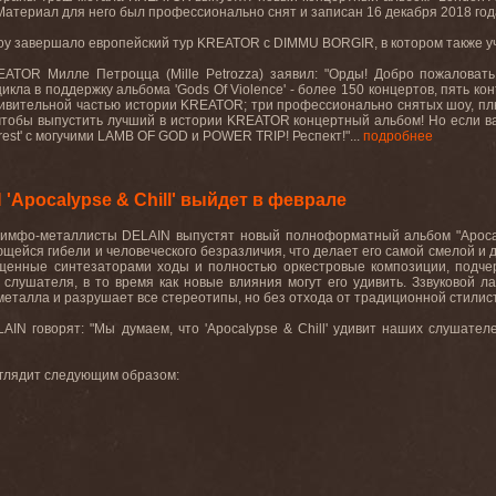
. Материал для него был профессионально снят и записан 16 декабря 2018 год
оу завершало eвропейский тур KREATOR с DIMMU BORGIR, в котором также
ATOR Милле Петроцца (Mille Petrozza) заявил: "Орды! Добро пожаловать 
цикла в поддержку альбома 'Gods Of Violence' - более 150 концертов, пять 
удивительной частью истории KREATOR; три профессионально снятых шоу, пл
тобы выпустить лучший в истории KREATOR концертный альбом! Но если вам 
nrest' с могучими LAMB OF GOD и POWER TRIP! Респект!"...
подробнее
Apocalypse & Chill' выйдет в феврале
симфо-металлисты DELAIN выпустят новый полноформатный альбом "Apocaly
щейся гибели и человеческого безразличия, что делает его самой смелой и 
енные синтезаторами ходы и полностью оркестровые композиции, подчер
слушателя, в то время как новые влияния могут его удивить. Ззвуковой ла
металла и разрушает все стереотипы, но без отхода от традиционной стилис
AIN говорят: "Мы думаем, что 'Apocalypse & Chill' удивит наших слушател
выглядит следующим образом: