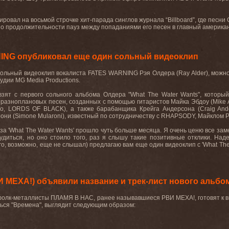
ровал на восьмой строчке хит-парада синглов журнала
“Billboard”
, где песни
по продолжительности пауз между попаданиями его песен в главный американ
ING опубликовал еще один сольный видеоклип
сольный видеоклип вокалиста
FATES WARNING
Рэя Олдера (
Ray Alder
), можн
тудии MG Media Productions
.
взят с первого сольного альбома Олдера "What The Water Wants", который
разноплановых песен, созданных с помощью гитаристов Майка Эбдоу (Mike 
do, LORDS OF BLACK), а также барабанщика Крейга Андерсона (Craig An
ни (Simone Mularoni), известный по сотрудничеству с RHAPSODY, Майклом Ро
иза
'What The Water Wants'
прошло чуть больше месяца. Я очень ценю все зам
диться, но оно стоило того, раз я слышу такие позитивные отклики. Над
его, возможно, еще не слышал) предлагаю вам еще один видеоклип с
'What The
 МЕХА!) объявили название и трек-лист нового альбо
олк-металлисты ПЛАМЯ В НАС, ранее называвшиеся РВИ МЕХА!, готовят к вы
ься "Времена", выглядит следующим образом: