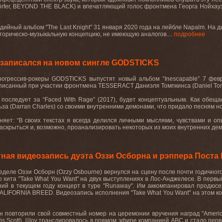
örfer, BEYOND THE BLACK) и впечатляющий голос фронтмена Георга Нойхау
ийный альбом "The Last Knight" 31 января 2020 года на лейбле Napalm. На 
сторическо-музыкальную концепцию, не имеющую аналогов....
подробнее
записался на новом сингле GODSTICKS
рогрессив-рокеры
GODSTICKS
выпустят новый альбом
“Inescapable”
7 фев
писанный при участии фронтмена
TESSERACT
Даниэля Томпкинса (
Daniel To
й последует за
“Faced With Rage”
(2017), будет концептуальным. Как обеща
за (
Darran Charles
) со своими внутренними демонами, что придало песням н
няет
: “
В своих текстах я всегда делился личными мыслями, чувствами и о
аскрыться и, возможно, проанализировать некоторых из моих внутренних де
ная видеозапись дуэта Оззи Осборна и рэппера Поста
еделе Оззи Осборн (
Ozzy Osbourne
) вернулся на сцену после почти годично
о хита
"Take What You Want"
на двух выступлениях в Лос-Анджелесе. В первы
ий в текущем году концерт в туре "Runaway"
. Им аккомпанировал продюсе
CALIFORNIA BREED
. Видеозапись исполнения
"Take What You Want"
на этом к
ун повторили свой совместный номер на церемонии вручения наград
"Ameri
is Scott
)
.
Шоу транслировалось в прямом эфире компанией
ABC
и стало пер