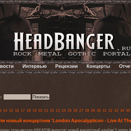
вости
Интервью
Рецензии
Концерты
Отче
о:
3
14
15
16
17
18
19
20
21
22
23
24
25
26
27
28
29
30
31
32
33
34
35
новый концертник 'London Apocalypticon - Live At Th
раны трэш-метала KREATOR выпустят новый концертный альбом "London Apoc