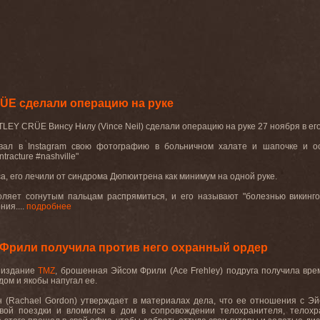
ÜE сделали операцию на руке
TLEY CRÜE
Винсу Нилу (
Vince Neil
) сделали операцию на руке 27 ноября в е
овал в
Instagram
свою фотографию в больничном халате и шапочке и о
tracture #nashville"
са, его лечили от синдрома Дюпюитрена как минимум на одной руке
.
ляет согнутым пальцам распрямиться, и его называют
"
болезнью викинго
ения
.
...
подробнее
Фрили получила против него охранный ордер
 издание
TMZ
,
брошенная Эйсом Фрили (
Ace Frehley
) подруга получила вре
 дом и якобы напугал ее
.
 (
Rachael Gordon
)
утверждает
в материалах дела
, что ее отношения с Эй
вой поездки и вломился в дом в сопровождении телохранителя, телохр