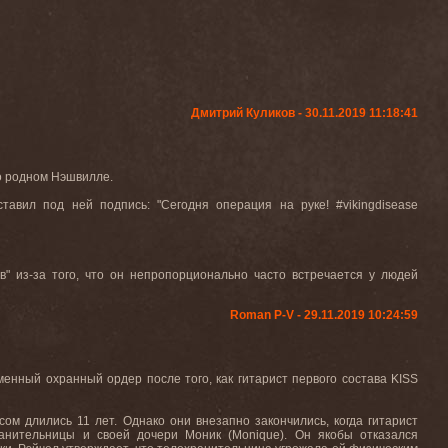
Дмитрий Куликов - 30.11.2019 11:18:41
го родном Нэшвилле
.
ставил под ней подпись
: "
Сегодня операция на руке
! #vikingdisease
в
"
из-за того, что он непропорционально часто встречается у людей
Roman P-V - 29.11.2019 10:24:59
менный охранный ордер после того, как гитарист первого состава
KISS
сом длились 11 лет
. О
днако
они внезапно закончились, когда гитарист
анительницы и своей дочери Моник (
Monique
)
.
Он якобы отказался