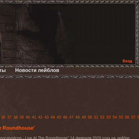
Вход
ты
Новости лейблов
36
37
38
39
40
41
42
43
44
45
46
47
48
49
50
51
52
53
54
55
56
57
e Roundhouse'
alypticon - Live At The Roundhouse" 14 февраля 2020 года на лейбле