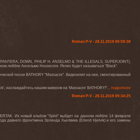
Roman P-V - 28.11.2019 09:59:38
(PANTERA, DOWN, PHILIP H. ANSELMO & THE ILLEGALS, SUPERJOINT),
нном лейбле Ансельмо
Housecore.
Релиз будет называться
“Black”
.
сической песни
BATHORY "Massacre".
Видеоклип на нее, смонтированный
ck'
, наслаждайтесь нашим кавером на
'Massacre'
BATHORY!"
...
подробнее
Roman P-V - 28.11.2019 09:34:25
LERTAK. Их новый альбом "Splid" выйдет на данном лейбле 14 февраля
хода давнего фронтмена Эрленда Хьелвика (Erlend Hjelvik) и его замены