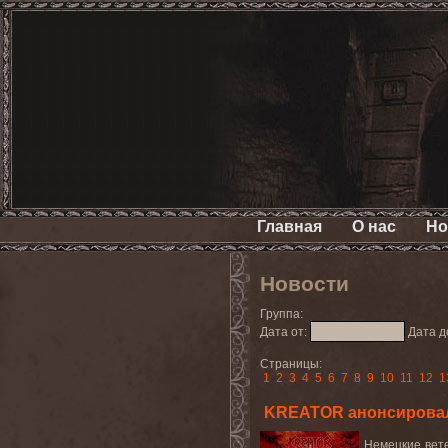
Главная
О нас
Но
Новости
Группа:
Дата от:
Дата д
Страницы:
1
2
3
4
5
6
7
8
9
10
11
12
1
KREATOR анонсировали 
Немецкие вете