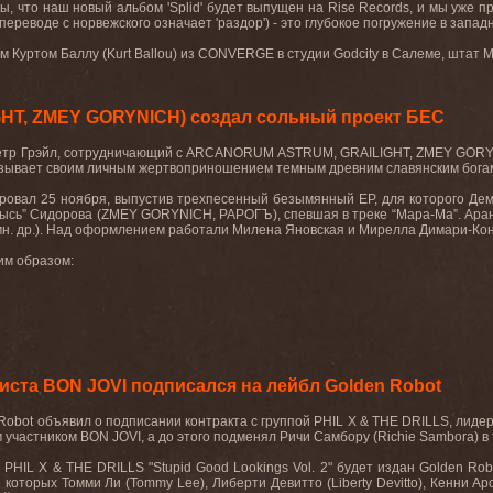
ы, что наш новый альбом 'Splid' будет выпущен на Rise Records, и мы уже п
 в переводе с норвежского означает 'раздор') - это глубокое погружение в зап
м Куртом Баллу (Kurt Ballou) из CONVERGE в студии Godcity в Салеме, штат М
GHT, ZMEY GORYNICH) создал сольный проект БЕС
етр Грэйл, сотрудничающий с ARCANORUM ASTRUM, GRAILIGHT, ZMEY GORYNIC
азывает своим личным жертвоприношением темным древним славянским бога
вал 25 ноября, выпустив трехпесенный безымянный EP, для которого Деме
Рысь” Сидорова (ZMEY GORYNICH, РАРОГЪ), спевшая в треке “Мара-Ма”. Ар
н. др.). Над оформлением работали Милена Яновская и Мирелла Димари-Кон
им образом:
иста BON JOVI подписался на лейбл Golden Robot
 Robot
объявил о подписании контракта с группой
PHIL X & THE DRILLS
, лиде
 участником
BON JOVI
, а до этого подменял Ричи Самбору (
Richie Sambora
) в
м
PHIL X & THE DRILLS "Stupid Good Lookings Vol. 2"
будет издан
Golden Ro
 которых Томми Ли (
Tommy Lee),
Либерти Девитто (
Liberty Devitto
)
,
Кенни Ар