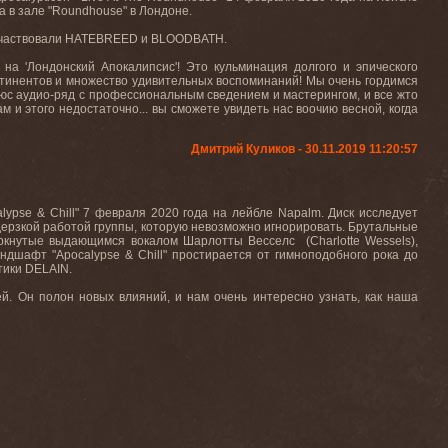
а в зале "Roundhouse" в Лондоне.
 участвовали HATEBREED и BLOODBATH.
на 'Лондонский Апокалипсис'! Это кульминация долгого и эпического
континентов и множество удивительных воспоминаний! Мы очень гордимся
юс аудио-ряд с профессиональным сведением и мастерингом, и все жто
и этого недостаточно... вы сможете увидеть нас воочию весной, когда
Дмитрий Куликов - 30.11.2019 11:20:57
pse & Chill" 7 февраля 2020 года на лейбле Napalm. Диск исследует
дерзкой работой группы, которую невозможно игнорировать. Брутальные
кнутые выдающимся вокалом Шарлотты Весселс (Charlotte Wessels),
ндшафт "Apocalypse & Chill" простирается от гимноподобного рока до
тики DELAIN.
ей. Он полон новых влияний, и нам очень интересно узнать, как наша