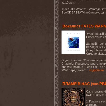
за 10 лет
.
Трек
"Take What You Want"
дебюти
BLACK SABBATH
побил рекорд 
Вокалист FATES WARN
"Wait",
новый 
Giménez) из с
Данный трек 
мелодичных и 
(Tony Hernan
Симоне Муларо
Олдер говорит
: "
С момента рел
Спасибо! Пришлось много потру
прослушивание (и для тех, кто 
'Wait'
перед вами
"
....
подробнее
ПЛАМЯ В НАС (экс-РВИ
Саратовские ф
будет называт
1. Пламя в нас
2. Весна