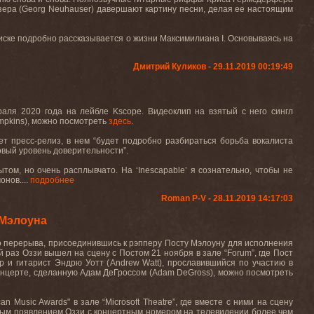
зера (Georg Neuhauser) давершают картину песни, делая ее настоящим
диске подробно рассказывается о жизни Максимилиана I. Основываясь на
Дмитрий Куликов - 29.11.2019 00:19:49
раля 2020 года на лейбле
Kscope
. Видеоклип на взятый с него сингл
mpkins
), можно посмотреть
здесь
.
ет пресс-релиз, в нем
“
будет подробно разбираться борьба вокалиста
овый уровень доверительности
”
.
пытом, но очень расплывчато. На
‘Inescapable’
я сознательно, чтобы не
монов
.
...
подробнее
Roman P-V - 28.11.2019 14:17:03
 Мэлоуна
го перерыва, присоединившись к рэпперу Посту Мэлоуну для исполнения
й раз Оззи вышел на сцену с Постом 21 ноября в зале
“Forum”, где Пост
р и гитарист Эндрю Уотт (
Andrew Watt), прославившийся по участию в
онцерте, сделанную Адам ДеГроссом (
Adam DeGross
), можно посмотреть
can Music Awards"
в зале
“Microsoft Theatre”
, где вместе с ними на сцену
вым появлением Оззи с концертным номером на телевидении более чем