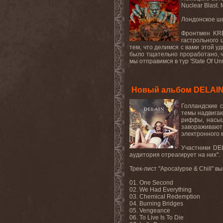
Nuclear Blast
Лондонское ш
Фронтмен KRE
гастрольного 
тем, что делимся с вами этой 
было тщательно проработано, ч
мы отправимся в тур 'State Of U
Новый альбом DELAIN '
Голландские 
темы надвигаю
риффы, насыщ
завораживают 
электронного 
Участники DEL
аудитория отреагирует на них".
Трек-лист "Apocalypse & Chill" 
01. One Second
02. We Had Everything
03. Chemical Redemption
04. Burning Bridges
05. Vengeance
06. To Live Is To Die