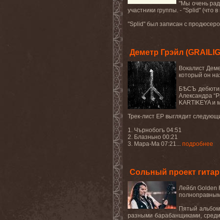
"Мы очень рад
участники группы. - "Splid" (что
"Splid" был записан с продюсеро
Деметр Грэйл (GRAILI
Вокалист Дем
который он н
БѢСЪ дебютиро
Александра “
KARTIKEYA и м
Трек-лист EP выглядит следующ
1. Чърнобогъ 04:51
2. Блазньно 00:21
3. Мара-Ма 07:21...
подробнее
Сольный проект гитар
Лейбл
Golden
полноправным
Пятый альбо
разными барабанщиками, среди