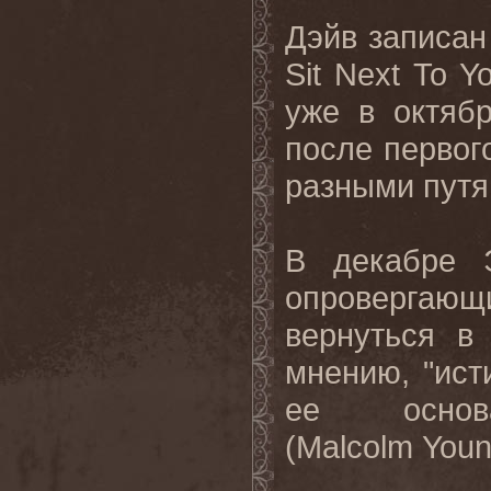
Дэйв записан
Sit Next To Y
уже в октяб
после первог
разными путя
В декабре 
опровергающ
вернуться в
мнению, "ист
ее основ
(Malcolm Youn