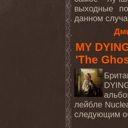
выходные по
данном случае
Дми
MY DYING
'The Ghos
Брит
DYING
альбо
лейбле Nuclea
следующим о