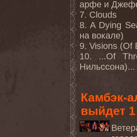
арфе и Джеф
7.
Clouds
8. A Dying Se
на
вокале
)
9. Visions (Of
10. ...Of Th
Нильссона
)
..
Камбэк-а
выйдет 1
Вете