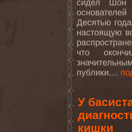
сидел Шон 
основателе
Десятью год
настоящую во
распростране
что оконч
значительным
публики....
по
У басист
диагност
кишки