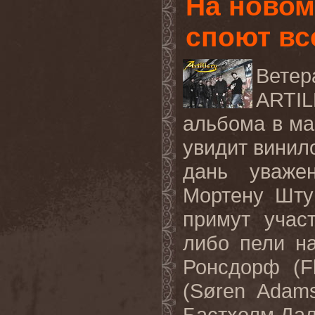
На новом
споют вс
Вете
ARTI
альбома в ма
увидит винило
дань уваже
Мортену Шту
примут учас
либо пели н
Ронсдорф (
F
(
Søren Adam
Бастхолм Дал