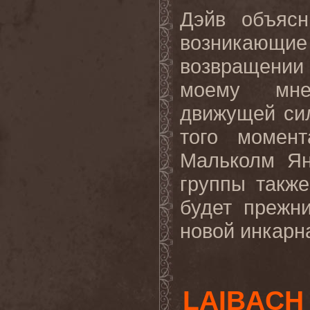
Дэйв объясн
возникающи
возвращении
моему мнен
движущей си
того момен
Мальколм Ян
группы также
будет прежн
новой инкарна
LAIBACH 