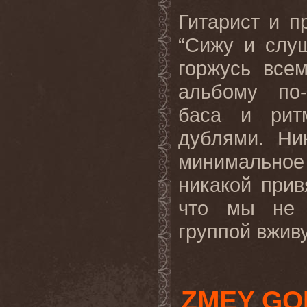
Гитарист и п
“Сижу и слу
горжусь все
альбому по-
баса и рит
дублями. Ни
минимальное
никакой прив
что мы не 
группой вживу
ZMEY GO