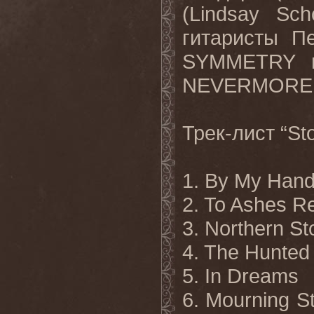
(
Lindsay
Scho
гитаристы П
SYMMETRY
и
NEVERMORE
Трек-лист “
St
1.
By
My
Han
2.
To Ashes Re
3. Northern S
4. The Hunted
5. In Dreams
6. Mourning
S