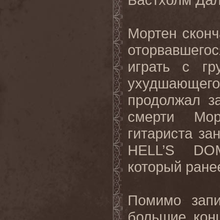
Мортен сконч
оторвавшегос
играть с гр
ухудшающег
продолжал з
смерти Мор
гитариста за
HELL’S DO
который ране
Помимо зап
большие кон