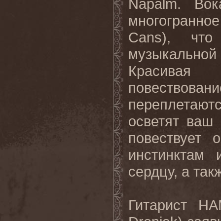
Napalm. Во
многогранное
Cans), что
музыкальной
Красивая
повествова
переплетаю
осветят ваш
повествует 
инстинктам 
сердцу, а так
Гитарист H