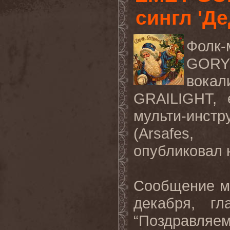
сингл 'Де
Фолк
GORY
вокал
GRAILIGHT,
мульти-инст
(Arsafes,
опубликовал 
Сообщение м
декабря, гл
“Поздравляе