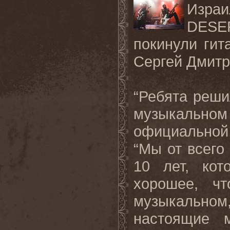
Изра
DES
покинули гит
Сергей Дмитр
“
Ребята реши
музыкальном
официальной
“
Мы от всего
10 лет, ко
хорошее, ч
музыкальном,
настоящие 