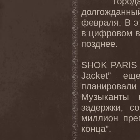
город
долгожданный
февраля. В э
в цифровом в
позднее.
SHOK
PARIS
Jacket
” еще
планировали
Музыканты 
задержки, с
миллион пре
конца”.