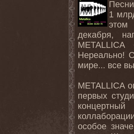
Песн
1 млр
этом
декабря, на
METALLICA
Нереально! 
мире
...
все
в
METALLICA
о
первых студ
концертный
коллаборации
особое знач