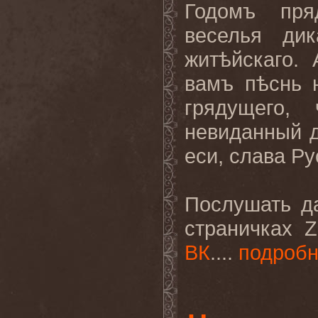
Годомъ пря
веселья дик
житѣйскаго.
вамъ пѣснь 
грядущего,
невиданный д
еси, слава Рус
Послушать д
страничках
ВК
....
подроб