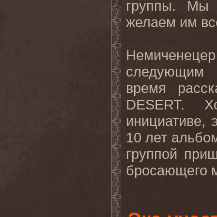
группы. Мы
желаем им вс
Немиченеце
следующим
время расск
DESERT.
Х
инициативе, 
10 лет альбом
группой приш
бросающего 