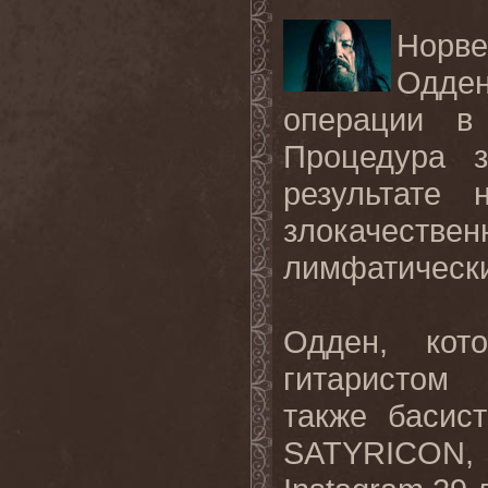
Норве
Одде
операции в
Процедура 
результате 
злокачеств
лимфатически
Одден, кот
гитаристом
также басис
SATYRICON,