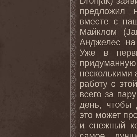
Dronjak) заяв
предложил 
вместе с на
Майклом (Ja
Анджелес на
Уже в перв
придуманную
несколькими 
работу с это
всего за пар
день, чтобы 
это может про
и снежный ко
самое лучш