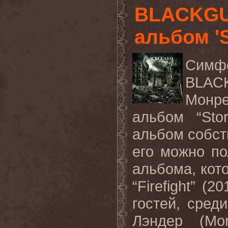
BLACKGU
альбом '
Симф
BLAC
Монре
альбом “
Sto
альбом собст
его можно п
альбома, кот
“
Firefight
” (20
гостей, сред
Лэндер (
Mo