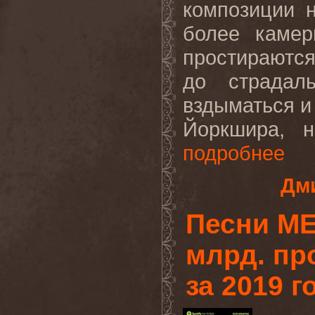
композиции 
более камер
простираются
до страдаль
вздыматься и
Йоркшира, н
подробнее
Дми
Песни ME
млрд. пр
за 2019 г