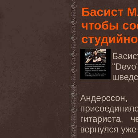
Басист M
чтобы со
студийно
Басис
"Devo
шведс
Андерссо
присоединилс
гитариста, 
вернулся уже 