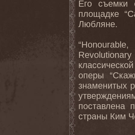
Его съемки 
площадке
“C
Любляне
.
“Honourable,
Revolution
классическо
оперы
“
Скаж
знаменитых 
утверждения
поставлена 
страны Ким Че