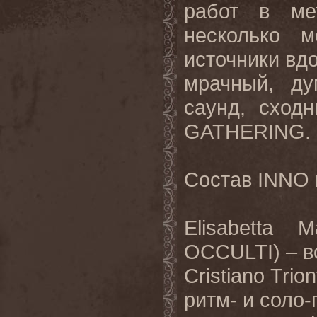
работ в ме
несколько 
источники вд
мрачный, ду
саунд, сход
GATHERING.
Состав
INNO
Elisabetta 
OCCULTI) –
в
Cristiano Tr
ритм- и соло-