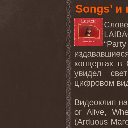
Songs’ и
Слов
LAIB
“
Party
издававшиес
концертах в 
увидел све
цифровом ви
Видеоклип на
or Alive, Wh
(Arduous Marc