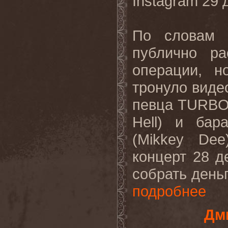
Instagram 29 
По словам 
публично ра
операции, н
тронуло виде
певца TURBO
Hell) и ба
(Mikkey Dee
концерт 28 д
собрать деньг
подробнее
Дми