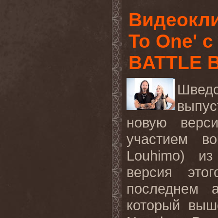
Видеокл
To One' 
BATTLE B
Шведс
выпу
новую верс
участием в
Louhimo) и
версия это
последнем 
который выш