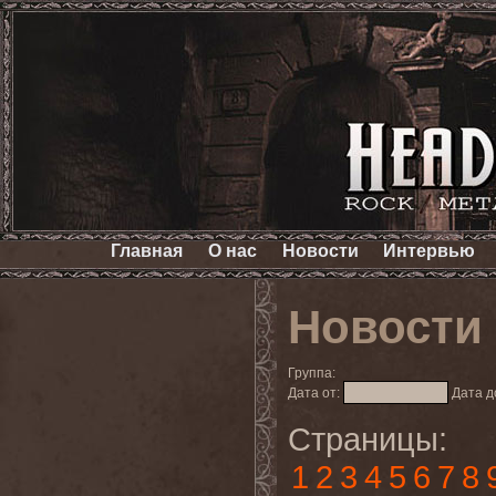
Главная
О нас
Новости
Интервью
Новости
Группа:
Дата от:
Дата д
Страницы:
1
2
3
4
5
6
7
8