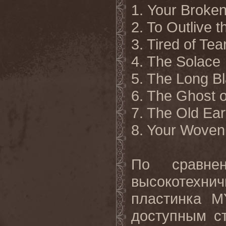
1. Your Broke
2. To Outlive 
3. Tired of Tea
4. The Solace
5. The Long B
6. The Ghost o
7. The Old Ear
8. Your Wove
По сравне
высокотехн
пластинка M
доступным ст