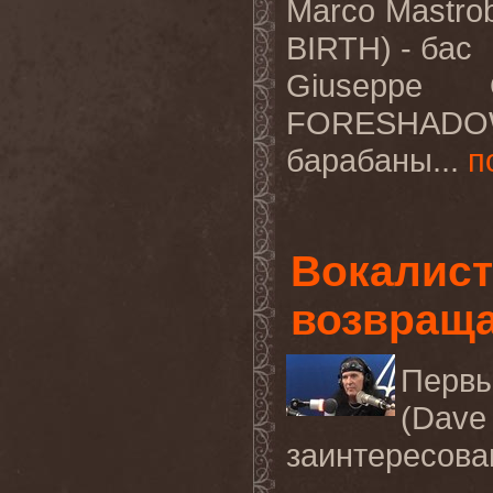
Marco Mastr
BIRTH) -
бас
Giuseppe 
FORESHADO
барабаны...
п
Вокалист
возвраща
Перв
(Dav
заинтересован