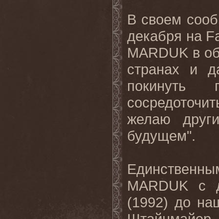
В своем сооб
декабря на F
MARDUK в общ
странах и д
покинуть
сосредоточит
желаю друг
будущем".
Единственны
MARDUK с де
(1992) до на
Штайнмайер