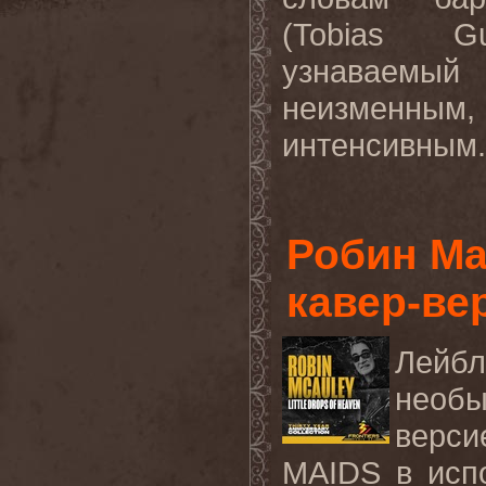
(
Tobias
Gu
узнаваем
неизменным, 
интенсивным.
Робин Ма
кавер-ве
Лейб
необы
верси
MAIDS
в исп