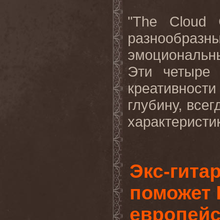
"
The
Cloud
разнообраз
эмоциональн
Эти четыре 
креативности
глубину, все
характеристик
Экс-гита
поможет 
европейс