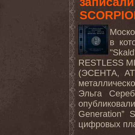
записали
SCORPIO
Моско
в кот
"Ska
RESTLESS MIN
(ЭСЕНТА, AT
металлическ
Эльга Сереб
опубликовал
Generation”
цифровых пл