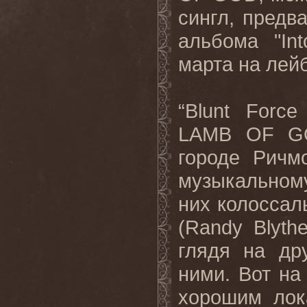
сингл, пред
альбома "
Int
марта на лей
“
Blunt
Force
LAMB
OF
G
городе Ричм
музыкальном
них колоссал
(
Randy
Blyth
глядя на др
ними. Вот на
хорошим лок