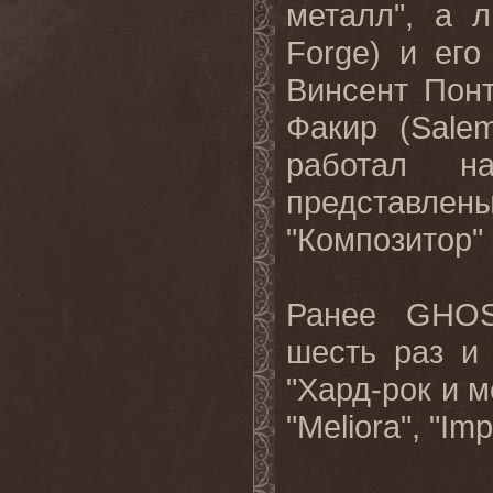
металл", а 
Forge
) и его
Винсент Понт
Факир (
Sale
работал н
представле
"Композитор" 
Ранее
GHO
шесть раз и
"Хард-рок и м
"
Meliora
", "
Imp