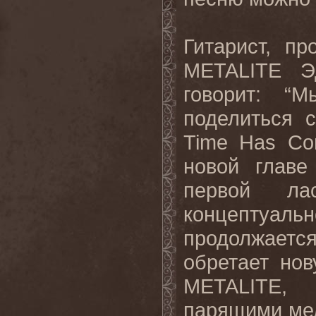
Гитарист, п
METALITE
Э
говорит: “
поделиться 
Time
Has
Co
новой глав
первой ла
концептуальн
продолжается
обретает но
METALITE
, 
парящими ме