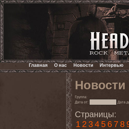
Главная
О нас
Новости
Интервью
Новости
Группа:
Дата от:
Дата д
Страницы:
1
2
3
4
5
6
7
8