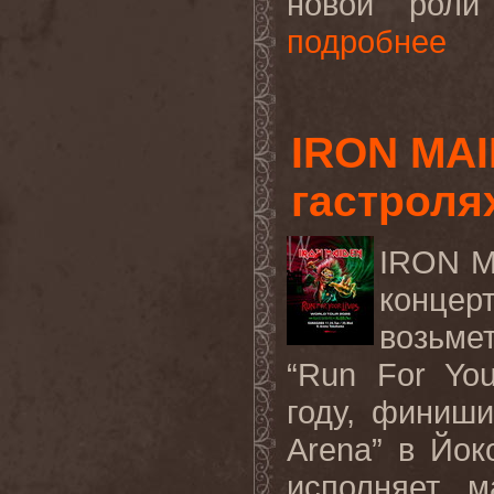
новой роли 
подробнее
IRON MAI
гастролях
IRON
M
концерт
возьме
“
Run
For
You
году, финиши
Arena
” в Йок
исполняет м