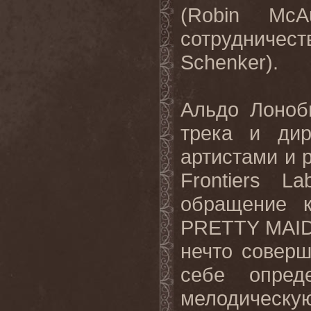
(
Robin
McA
сотрудничес
Schenker)
.
Альдо Лоноб
трека и дир
артистами и 
Frontiers
La
обращение 
PRETTY
MAI
нечто
соверш
себе опред
мелодическ