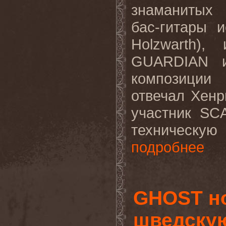
знаманитых 
бас-гитары 
Holzwarth)
GUARDIAN 
композиции
отвечал Хенр
участник SC
техническую 
подробнее
GHOST н
шведскую