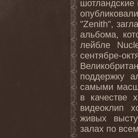
шотландские
опубликова
"
Zenith
", заг
альбома, ко
лейбле
Nucl
сентябре-о
Великобрита
поддержку а
самыми мас
в качестве 
видеоклип х
живых высту
залах по всем