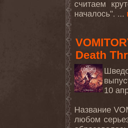
считаем крут
началось". ...
VOMITORY
Death Thr
Швед
выпус
10 ап
Название
VO
любом серьез