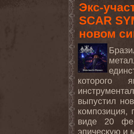
Экс-учас
SCAR SY
новом с
Браз
мета
един
которого 
инструмента
выпустил нов
композиция,
виде 20 фе
эпическую и 