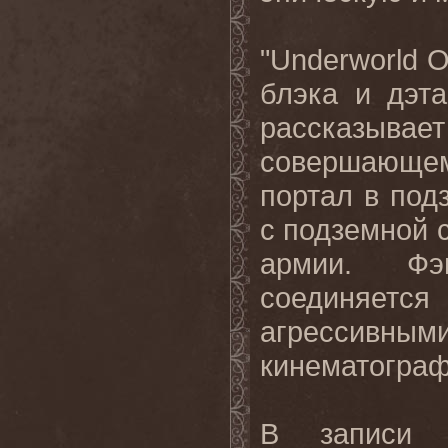
"Underworld 
блэка и дэт
рассказывает
совершающем
портал в по
с подземной 
армии. Фэн
соединяет
агрессивным
кинематограф
В записи 