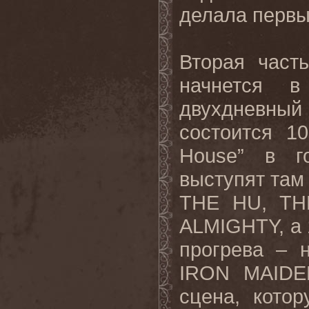
делала первы
Вторая част
начнется 
двухдневны
состоится 1
House
” в г
выступят там 
THE
HU
,
TH
ALMIGHTY
, 
прогрева – 
IRON
MAIDE
сцена, кото