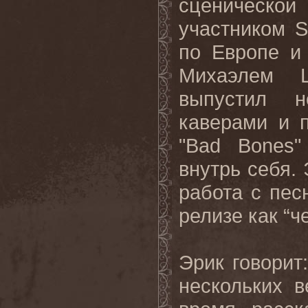
сценическо
участником
S
по Европе и
Михаэлем 
выпустил н
каверами и 
"
Bad
Bones
"
внутрь себя.
работа с пес
релизе как “
Эрик говорит
нескольких в