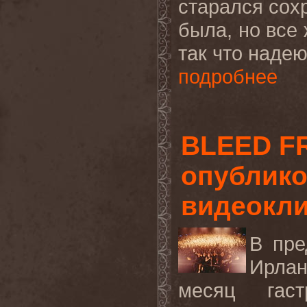
старался сохр
была, но все 
так что надею
подробнее
BLEED F
опублико
видеоклип
В пре
Ирлан
месяц гас