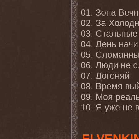
01. Зона Веч
02. За Холод
03. Стальные
04. День нач
05. Сломанны
06. Люди не 
07. Догоняй
08. Время вый
09. Моя реал
10. Я уже не 
ELVENKIN