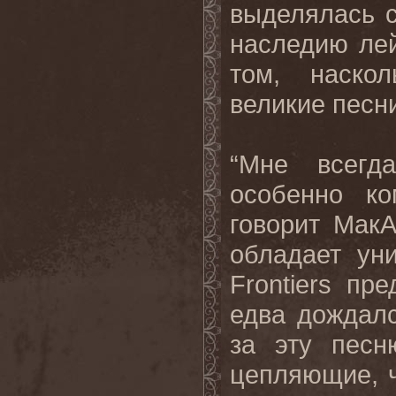
выделялась с
наследию лей
том, наско
великие песни
“Мне всег
особенно ко
говорит МакА
обладает ун
Frontiers
пре
едва дождалс
за эту песн
цепляющие, ч