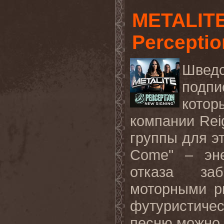
METALITE
Perceptio
Шведс
подпи
котор
компании
Rei
группы для эт
Come
" – эн
отказа за
моторными р
футуристиче
песню
можно