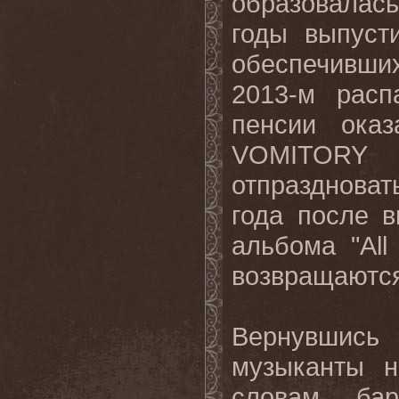
образовалась 
годы выпуст
обеспечивших
2013-м расп
пенсии ока
VOMITORY
отпраздновать
года после в
альбома "
All
возвращаютс
Вернувшись
музыканты н
словам бар