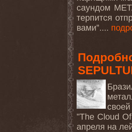
саундом
MET
терпится отп
вами”....
подр
Подробно
SEPULTU
Браз
мета
своей
"
The
Cloud
Of
апреля на ле