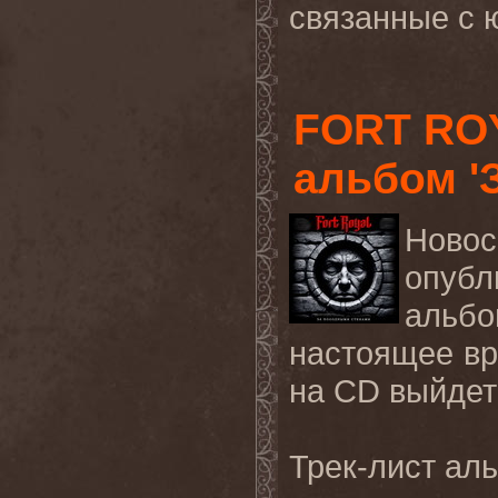
связанные с 
FORT RO
альбом '
Новос
опуб
альб
настоящее вр
на CD выйдет
Трек-лист ал