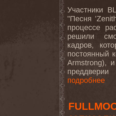
Участники
B
"Песня '
Zenit
процессе ра
решили смо
кадров, кот
постоянный к
Armstrong
), 
преддверии 
подробнее
FULLMOO