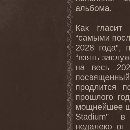
альбома.
Как гласит 
“самыми посл
2028 года”, 
“взять заслу
на весь 202
посвященный
продлится
п
прошлого го
мощнейшее шо
Stadium
” в 
недалеко от 