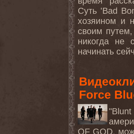
время расск
Суть '
Bad
Bo
хозяином и н
своим путем,
никогда не 
начинать сейч
Видеокли
Force Blu
"Blun
амери
OF GOD,
мож