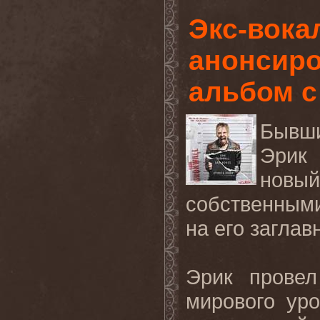
Экс-вока
анонсир
альбом с
Бывш
Эрик 
новый
собственным
на
его
заглав
Эрик провел
мирового ур