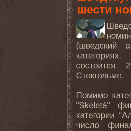
шести н
Шведс
номи
(шведский а
категориях
состоится 
Стокгольме.
Помимо катег
"
Skelet
á" фи
категории “А
число фина