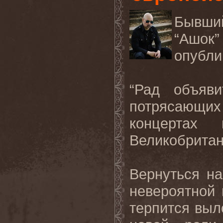
Бывши
“Ашок
опубли
“Рад объяв
потрясающи
концертах
Великобритан
Вернуться на
невероятной 
терпится выл