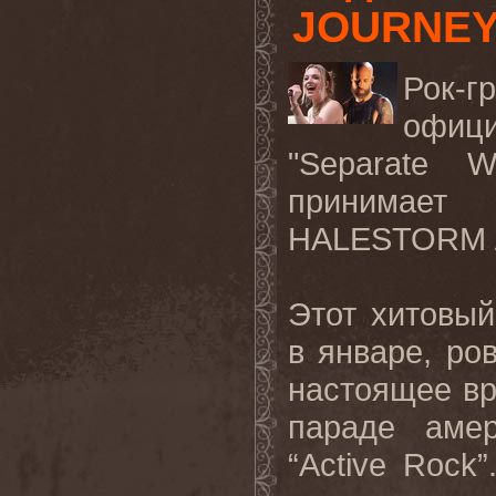
JOURNE
Рок-
офиц
"
Separate
W
принимает 
HALESTORM
Этот хитовый
в январе, ро
настоящее вр
параде амер
“
Active
Rock
”