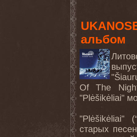
UKANOSE
альбом
Лито
выпус
"Šiau
Of The Nigh
"Plėšikėliai"
"Plėšikėliai
старых песен