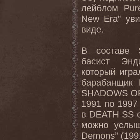
лейблом
Pur
New
Era
” ув
виде.
В составе
басист Энд
который игр
барабанщик 
SHADOWS
O
1991 по 1997 
в
DEATH
SS
можно услыш
Demons
” (199