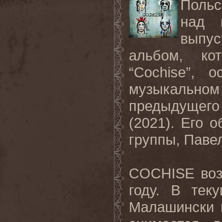
Польс
над 
выпу
альбом, ко
“
Cochise
”, 
музыкально
предыдущего
(2021). Его 
группы, Паве
COCHISE воз
году. В тек
Малашински 