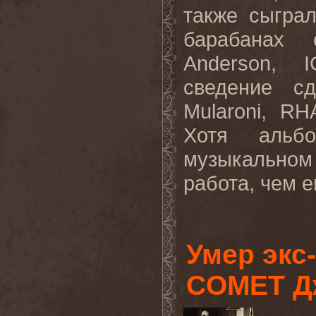
также сыгра
барабанах
Anderson
,
I
сведение с
Mularoni
,
RH
Хотя альб
музыкальном
работа, чем е
Умер экс
COMET Д