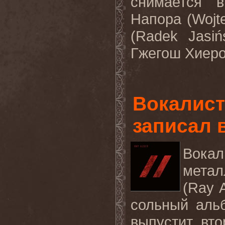
снимается в
Напора (Wojt
(Radek Jasi
Гжегош Хиеро
Вокалис
записал 
Вока
метал
(
Ray
сольный аль
выпустит вт