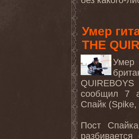
Умер гит
THE QUI
Умер 
бри
QUIREBOYS
сообщил
7
Спайк
(Spike,
Пост Спайка
разбивается