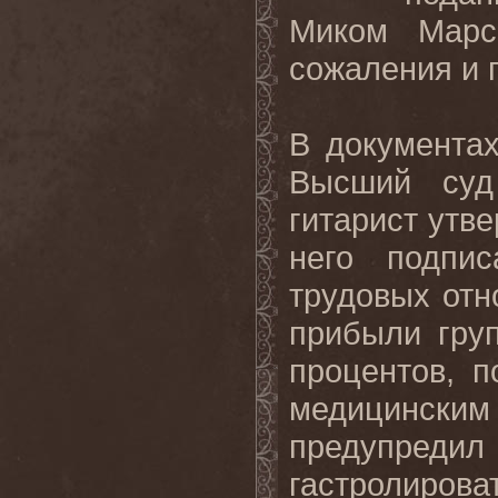
Миком Марс
сожаления и 
В документа
Высший суд 
гитарист утве
него подпи
трудовых отн
прибыли гру
процентов, п
медицинским
предупреди
гастролир