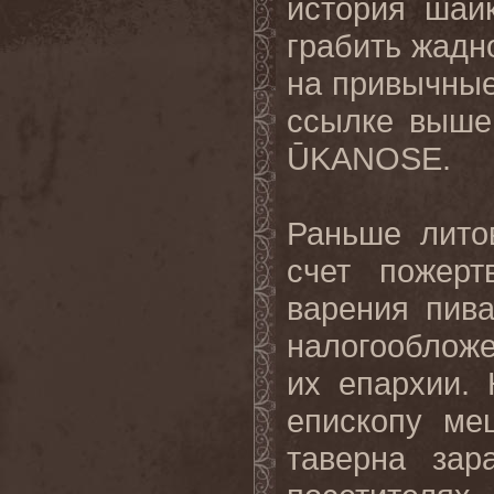
история шай
грабить жадн
на привычные
ссылке выше
ŪKANOSE.
Раньше лито
счет пожерт
варения пива
налогооблож
их епархии.
епископу ме
таверна зар