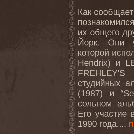
Как сообщает
познакомился
их общего др
Йорк. Они 
которой испо
Hendrix) и 
FREHLEY'S
студийных ал
(1987) и “Se
сольном альб
Его участие 
1990 года....
п