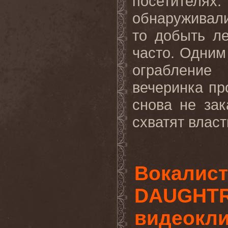
посетителях.
обнаруживал
то добыть ле
часто. Одним
ограбление
вечеринка пр
снова не зак
схватят власти
Вокалис
DAUGHTR
видеокли