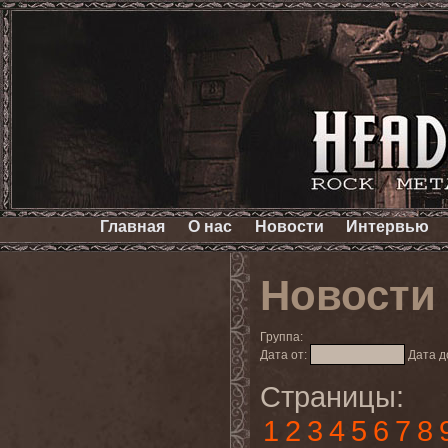
Главная
О нас
Новости
Интервью
Новости
Группа:
Дата от:
Дата д
Страницы:
1
2
3
4
5
6
7
8