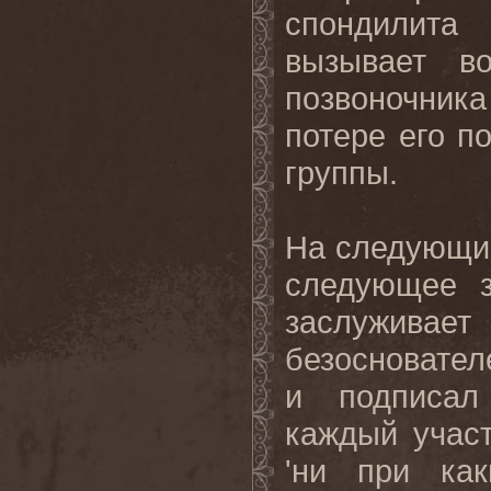
спондилита 
вызывает в
позвоночник
потере его п
группы.
На следующи
следующее з
заслужив
безосновател
и подписал
каждый участ
'ни при как