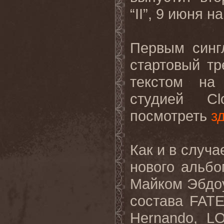
“
II
”, 9 июня н
Первым синг
стартовый тр
текстом на
студией
Cl
посмотреть
з
Как и в случае
нового альбо
Майком Эбдоу
состава
FAT
Hernando
,
L