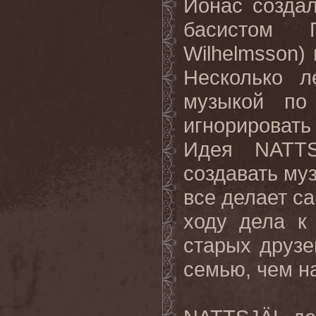
Йонас созда
басистом П
Wilhelmsson) 
Несколько л
музыкой по
игнорировать
Идея NATTS
создавать му
все делает са
ходу дела к
старых друзе
семью, чем н