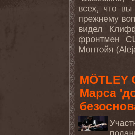
всех, что вы
прежнему воп
видел Клифф 
фронтмен C
Монтойя (Alej
MÖTLEY C
Марса 'д
безоснов
Учас
подан