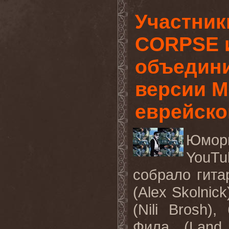
Участни
CORPSE 
объедини
версии M
еврейско
Юмор
YouTu
собрало гита
(Alex Skolnick
(Nili Brosh),
Фила
(Land 