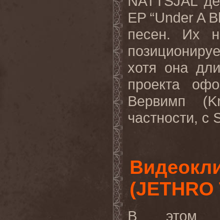
NATTSJÄL де
EP “Under A B
песен. Их н
позициониру
хотя она дл
проекта офо
Вервимп (Kr
частности, с
Видеокли
(JETHRO 
В этом в