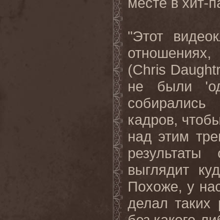
месте
в
хит
-
п
"Этот видео
отношениях,
(
Chris
Daught
не были 'о
собирались
кадров, чтоб
над этим тре
результаты
выглядит ку
Похоже, у нас
делал таких 
без какого-ли