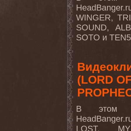
HeadBanger.
WINGER, TR
SOUND, ALB
SOTO и TEN56
Видеокли
(LORD OF
PROPHECY
В этом в
HeadBanger.
LOST, MY