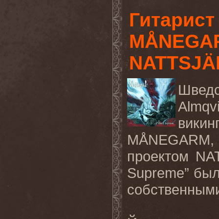
Гитарист
MÅNEGARM
NATTSJÄ
Шведс
Almqv
вик
MÅNEGARM, 
проектом NA
Supreme” был
собственными