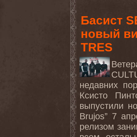
Басист 
новый в
TRES
Вете
CULT
недавних по
Ксисто Пинто
выпустили н
Brujos” 7 а
релизом заним
всем осталь