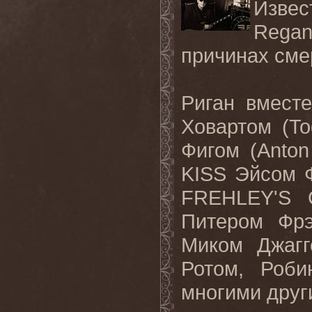
Извес
Rega
причинах сме
Риган вмест
Ховартом (T
Фигом (Anton
KISS Эйсом Ф
FREHLEY'S 
Питером Фр
Миком Джагг
Ротом, Роб
многими друг