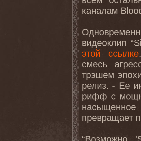
каналам Blood
Одновремен
видеоклип “S
этой ссылке
смесь агрес
трэшем эпохи 
релиз. - Ее 
рифф с мощн
насыщенное
превращает п
“Возможно, '