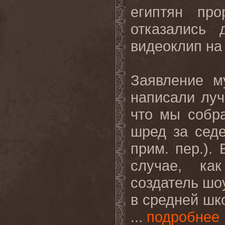
египтян пр
отказались 
видеоклип на
Заявление му
написали лу
что мы собр
шред за сед
прим. пер.).
случае, к
создатель шоу
в средней шк
...
подробнее