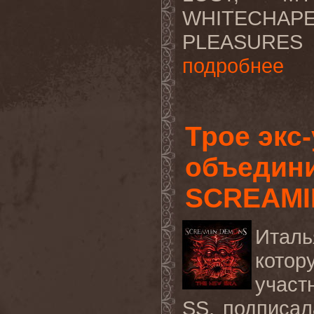
WHITECHAP
PLEASURES 
подробнее
Трое экс
объедини
SCREAMI
Италь
котор
участ
SS
, подписал