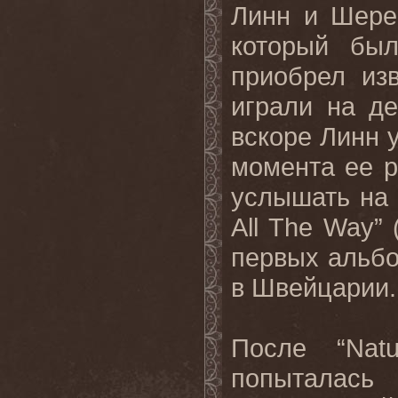
Линн и Шере
который бы
приобрел из
играли на де
вскоре Линн 
момента ее р
услышать на д
All The Way” 
первых альбо
в Швейцарии.
После “Nat
попыталас