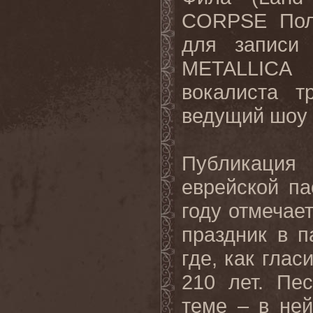
CORPSE
По
для записи 
METALLICA
вокалиста т
ведущий шоу 
Публикация 
еврейской па
году отмечает
праздник в п
где, как глас
210 лет. Пе
теме – в не