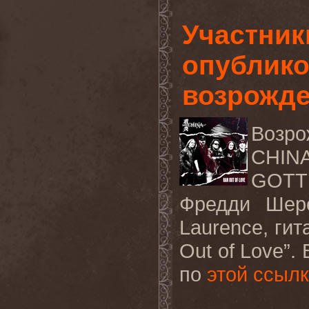
Участни
опублико
возрожд
Возро
CHINA
GOTTH
Фредди Шере
Laurence, гит
Out of Love”.
по
этой ссыл