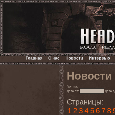
Главная
О нас
Новости
Интервью
Новости
Группа:
Дата от:
Дата д
Страницы:
1
2
3
4
5
6
7
8