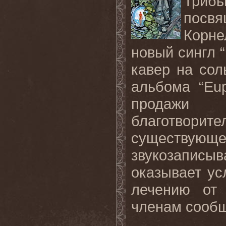
Трибь
посв
Корне
новый
сингл
кавер
на
сол
альбома
“Eu
продажи
благотвор
существующ
звукозаписы
оказывает
ус
лечению
от
членам
сооб