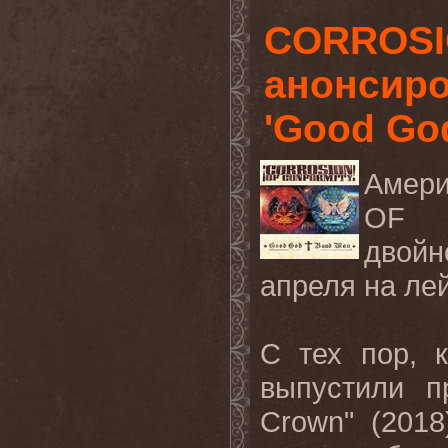
CORROSI
анонсиро
'Good God
Амер
OF C
двойн
апреля на лей
С тех пор,
выпустили 
Crown" (201