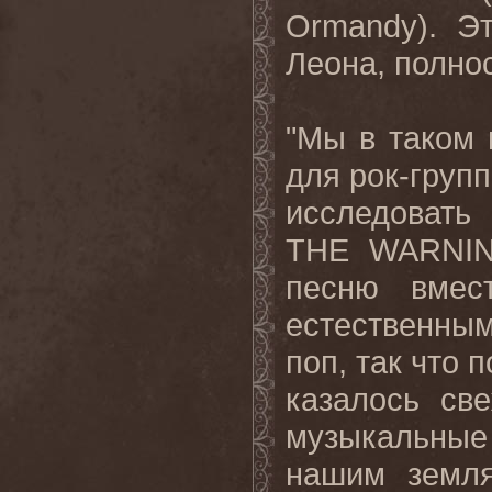
Ormandy). Э
Леона, полно
"Мы в таком 
для рок-груп
исследовать
THE WARNING
песню вмес
естественным
поп, так что 
казалось св
музыкальные 
нашим земля