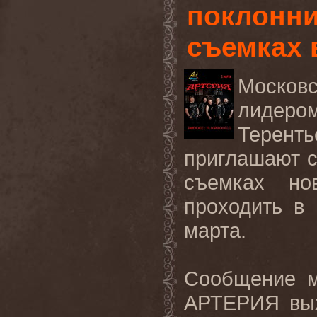
поклонни
съемках 
Москов
лидером
Терент
приглашают с
съемках но
проходить в
марта.
Сообщение м
АРТЕРИЯ вых