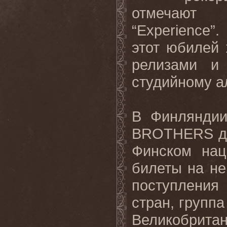
отмечают 
“Experience”
этот юбилей
релизами и
студийному а
В Финлянди
BROTHERS да
Финском нац
билеты на не
поступления 
стран, групп
Великобрита