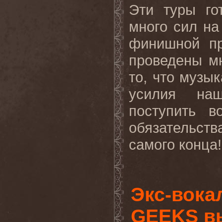
Эти туры го
много сил на
финишной пр
проведены м
то, что музы
усилия на
поступить в
обязательства
самого конца!
Экс-вока
GEEKS в