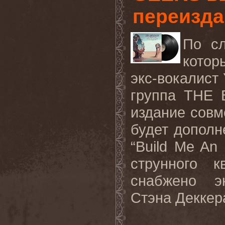
переизда
По сл
котор
экс-вокалист
группа THE 
издание совм
будет дополн
“
Build
Me
An
струнного к
снабжено э
Стэна Деккер