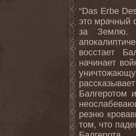
“
Das
Erbe
De
это мрачный 
за Землю.
апокалипти
восстает Ба
начинает вой
уничтожа
рассказывае
Балгеротом 
неослабеваю
резню кровав
том, что пад
Балгерота.