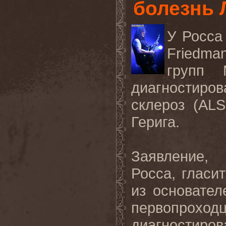
болезнь 
У Росса
Friedma
групп
диагностир
склероз (
ALS
Герига.
Заявление, 
Росса, гласит
из основате
первопрох
диагностир