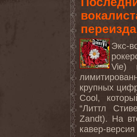
Последни
вокалист
переизда
Экс
-
в
рокер
Vie)
лимитирован
крупных циф
Cool
, котор
“
Литтл Стив
Zandt
)
.
На
вт
кавер
-
версия