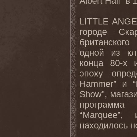
Albert Hall” в 
LITTLE ANGE
городе Ск
британског
одной из кл
конца 80-х 
эпоху опред
Hammer” и “
Show", магаз
программа 
“Marquee”
находилось н