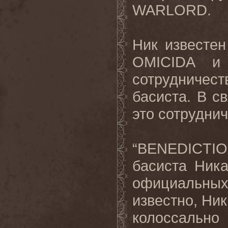
WARLORD.
Ник известе
OMICIDA и
сотрудниче
басиста. В 
это сотрудни
“BENEDICTI
басиста Ник
официальны
известно, Ник
колоссально