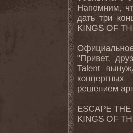
Напомним, ч
дать три кон
KINGS OF THR
Официально
"Привет, дру
Talent выну
концертных
решением арт
ESCAPE THE
KINGS OF T