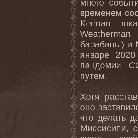
много событ
временем сос
Keenan, вок
Weatherman, 
барабаны) и 
январе 2020
пандемии C
путем.
Хотя расста
оно заставил
что делать д
Миссисипи, 