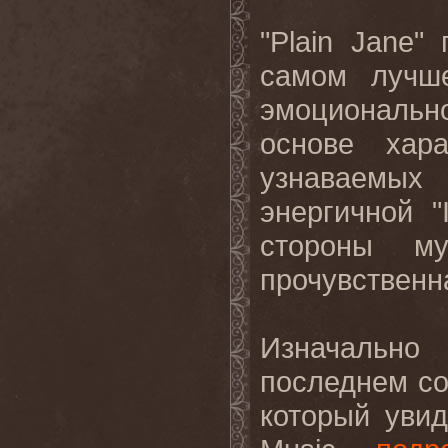
"Plain Jane"
самом
лучш
эмоциональн
основе
хар
узнаваемых
энергичной
"
стороны
му
прочувственн
Изначально 
последнем со
который уви