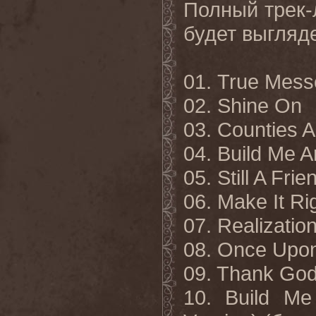
Полный трек-
будет выгляд
01. True Mess
02. Shine On
03.
Counties A
04. Build Me 
05. Still A Frie
06. Make It Ri
07. Realizatio
08. Once Upo
09. Thank Go
10. Build Me