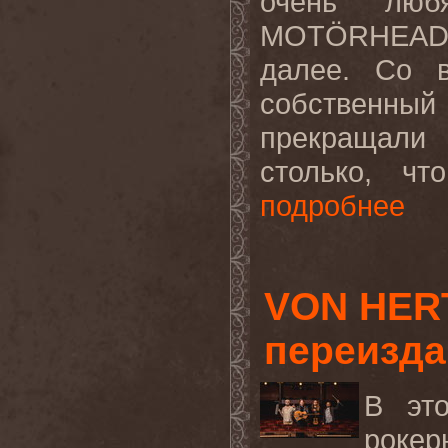
очень лю
MOTÖRHEAD, 
далее. Со 
собственны
прекращали 
столько, чт
подробнее
VON HER
переизда
В это
рок