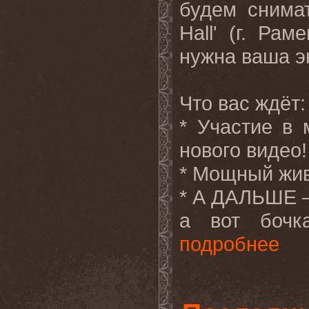
будем снимат
Hall' (г. Ра
нужна ваша э
Что вас ждёт:
* Участие в
нового видео!
* Мощный жив
* А ДАЛЬШЕ 
а вот бочка
подробнее