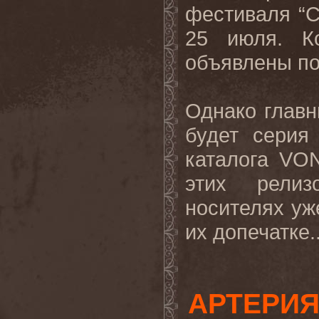
фестиваля “Ca
25 июля. К
объявлены по
Однако глав
будет серия
каталога V
этих релиз
носителях уж
их допечатке.
АРТЕРИЯ