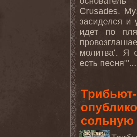
основатель
Crusades
. Му
засиделся и 
идет по пля
провозглаш
молитва'. Я 
есть песня'"..
Трибьют
опублико
сольную 