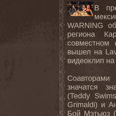
В пр
мекс
WARNING объ
региона Ка
совместном 
вышел на Lav
видеоклип на
Соавторами
значатся з
(Teddy Swim
Grimaldi) и А
Бой Мэтьюз (