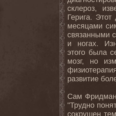
склероз, из
Герига. Этот
месяцами сим
связанными с 
и ногах. Из
этого была с
мозг, но из
физиотерапи
развитие боле
Сам Фридман,
"Трудно понят
сокрушен тем,