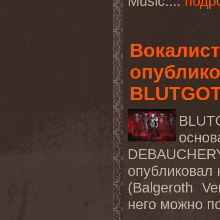
Music
....
подр
Вокалис
опублико
BLUTGO
BLUT
основ
DEBAUCHERY 
опубликовал 
(Balgeroth Ve
него можно п