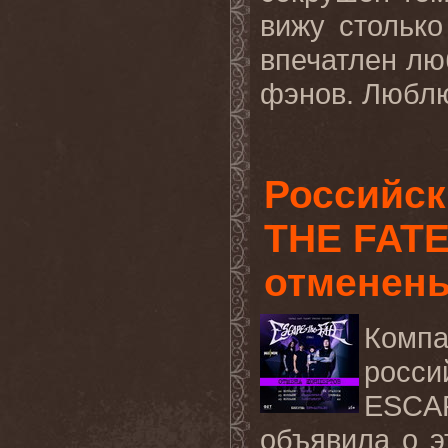
вижу стольк
впечатлен лю
фэнов. Любл
Российск
THE FATE
отменен
Компа
росси
ESCA
объявила о э