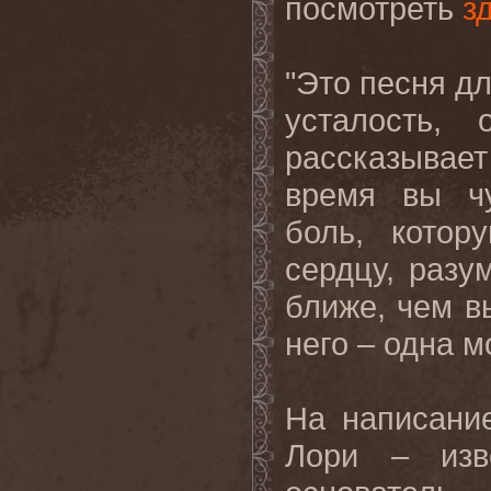
посмотреть
з
"Это песня дл
усталость, 
рассказывае
время вы чу
боль, котор
сердцу, разу
ближе, чем в
него
–
одна
м
На написани
Лори – изв