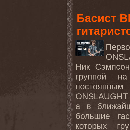
Басист B
гитарис
Перво
ONSLA
Ник Сэмпсон
группой на
постоянным
ONSLAUGHT в 
а в ближай
большие га
которых гр