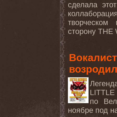
сделала это
коллаборация
творческом
сторону THE 
Вокалис
возродил
Леген
LITTLE
по Вел
ноябре под на