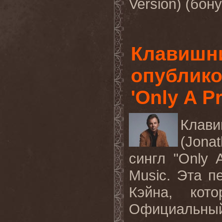
Version) (
бону
Клавишн
опублико
'Only A P
Клави
(Jona
сингл
"Only 
Music.
Эта пе
Кэйна, кот
Официальны