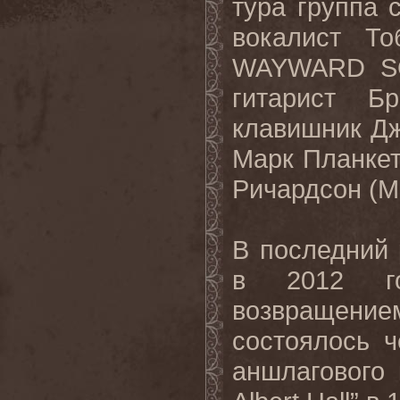
тура группа 
вокалист То
WAYWARD SO
гитарист Бр
клавишник Дж
Марк Планкет
Ричардсон (Ma
В последний
в 2012 го
возвращением
состоялось 
аншлагового 