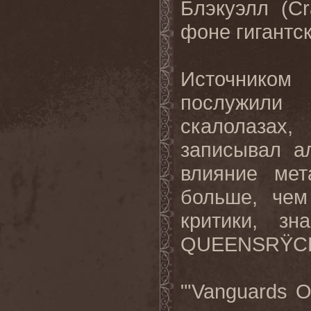
Блэкуэлл (Cr
фоне гигантс
Источником
послужил
скалолазах
записывал а
влияние мет
больше, че
критики, з
QUEENSRŸC
"'Vanguards 