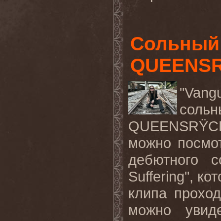
Сольный 
QUEENSR
"Vang
сол
QUEENSRŸCHE
можно посмо
дебютного с
Suffering", к
клипа прохо
можно увид