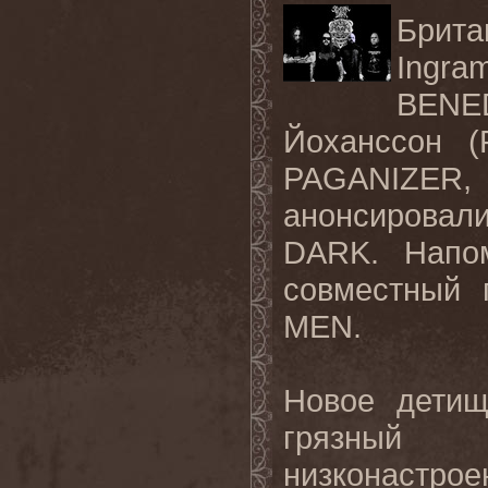
Брита
Ingr
BENED
Йоханссон (
PAGANIZER,
анонсировал
DARK. Напо
совместный
MEN.
Новое детищ
грязный 
низконастро