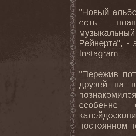
"Новый альбо
есть план
музыкальный
Рейнерта", -
Instagram.
"Пережив по
друзей на в
познакомилс
особенно
калейдоско
постоянном по