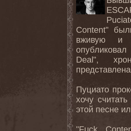
ESCA
Pucia
Content" бы
вживую и з
опубликова
Deal", хр
представлена
Пуциато прок
хочу считать
этой песне ил
"Fuck Conte