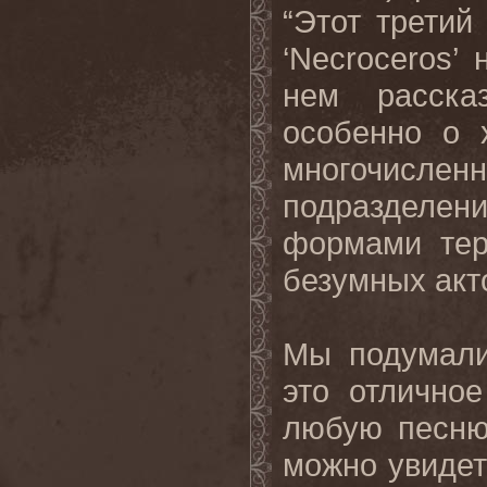
“Этот третий
‘Necroceros’ 
нем расска
особенно о 
многочисл
подразделен
формами тер
безумных акт
Мы подумали
это отлично
любую песню
можно увидет