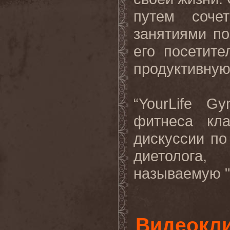
путем соче
занятиями по
его посетит
продуктивную
“
YourLife
Gy
фитнеса кла
дискуссии по
диетолога
называемую
"
Видеокли