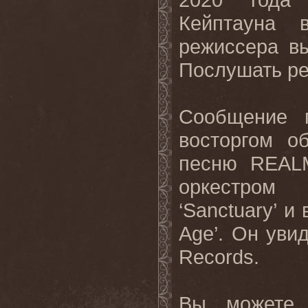
Кейптауна 
режиссера вы
Послушать ре
Сообщение 
восторгом о
песню REAL
оркестром 
‘Sanctuary’ и
Age’. Он уви
Records.
Вы можете 