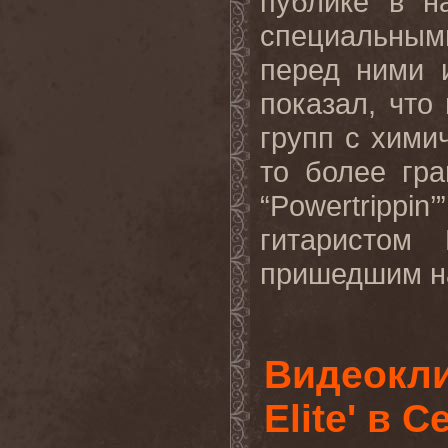
публике в н
специальны
перед ними 
показал, что
групп с хими
то более гра
“Powertripp
гитаристом 
пришедшим на
Видеокли
Elite' в С