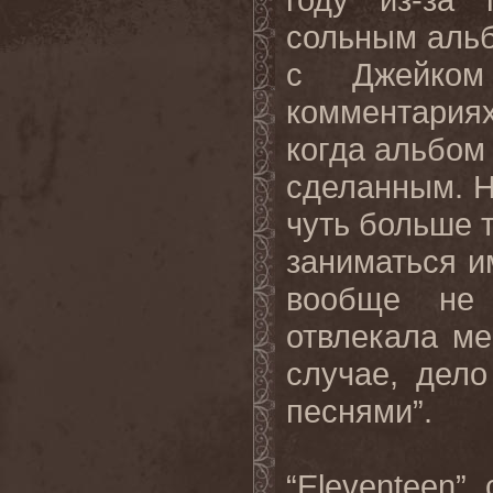
сольным альб
с Джейком 
комментариях
когда альбом
сделанным. Н
чуть больше т
заниматься и
вообще не 
отвлекала м
случае, дело
песнями”.
“Eleventeen”