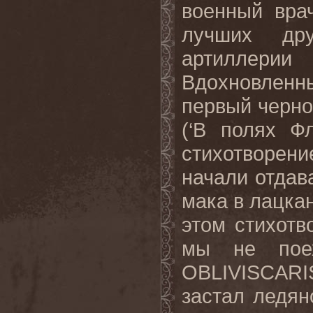
военный вра
лучших др
артиллери
Вдохновлен
первый чернов
(‘В полях Ф
стихотворени
начали отдав
мака в лацкан
этом стихотв
мы не пое
OBLIVISCARI
застал ледян