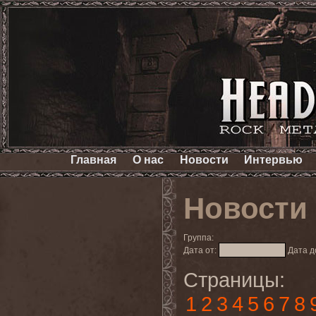
Главная
О нас
Новости
Интервью
Новости
Группа:
Дата от:
Дата д
Страницы:
1
2
3
4
5
6
7
8