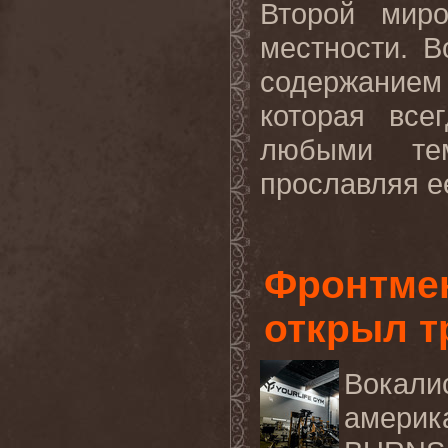
Второй мир
местности. 
содержанием 
которая все
любыми те
прославляя ее
Фронтме
открыл т
Вокали
америк