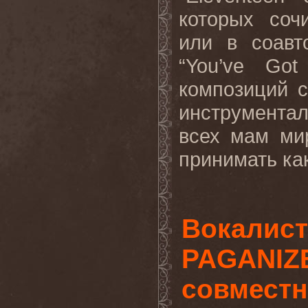
которых соч
или в соавт
“You’ve Go
композиций 
инструмента
всех мам ми
принимать как
Вокалист
PAGANIZ
совместн