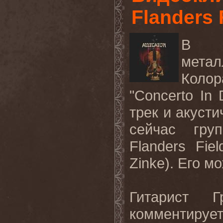
Flanders 
В де
мета
Колор
"Concerto In
трек и акусти
сейчас гру
Flanders Fie
Zinke). Его 
Гитарист Г
комментируе