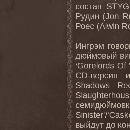
состав STYG
Рудин (Jon 
Роес (Alwin 
Ингрэм говор
дюймовый вин
‘Gorelords Of
CD-версия 
Shadows Rec
Slaughterh
семидюймовка
Sinister'/'C
выйдут до кон