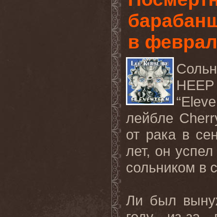
барабан
в феврал
Соль
HEEP
“Elev
лейбле Cherr
от рака в се
лет, он успе
сольником в с
Ли был выну
году из-за 