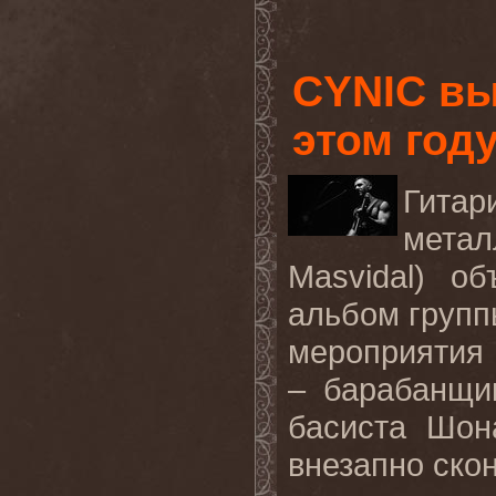
CYNIC вы
этом год
Гита
метал
Masvidal) о
альбом групп
мероприятия 
– барабанщи
басиста Шон
внезапно скон