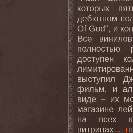
которых пя
дебютном соль
Of God", и ко
Все винило
полностью 
доступен к
лимитирован
выступил Дж
фильм, и ал
виде – их м
магазине лей
на всех к
витринах....
п