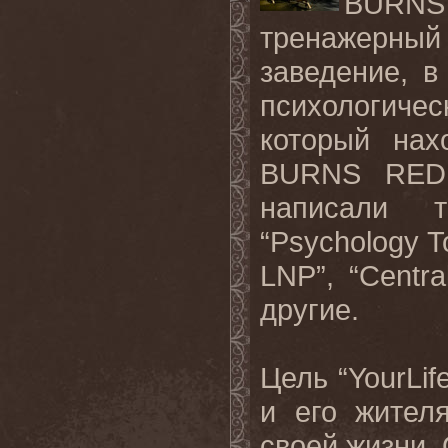
BUR
тренажерны
заведение
,
в
психологичес
который
нах
BURNS RE
написали
“Psychology To
LNP”, “Centr
другие
.
Цель “
YourLif
и его жител
своей жизни.