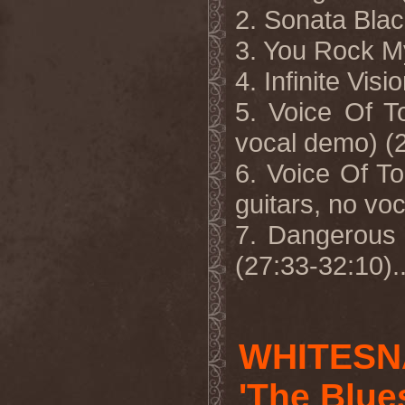
2. Sonata Blac
3. You Rock M
4. Infinite Vis
5. Voice Of T
vocal demo) (
6. Voice Of T
guitars, no vo
7. Dangerous 
(27:33-32:10).
WHITESN
'The Blu