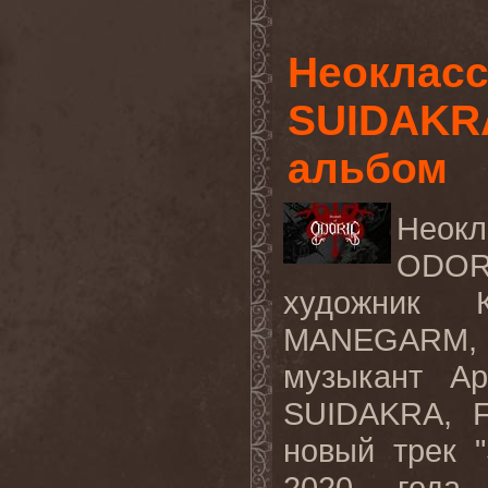
Неокласс
SUIDAKRA
альбом
Неок
ODORI
художник 
MANEGARM, 
музыкант Ар
SUIDAKRA, 
новый трек "
2020 года 