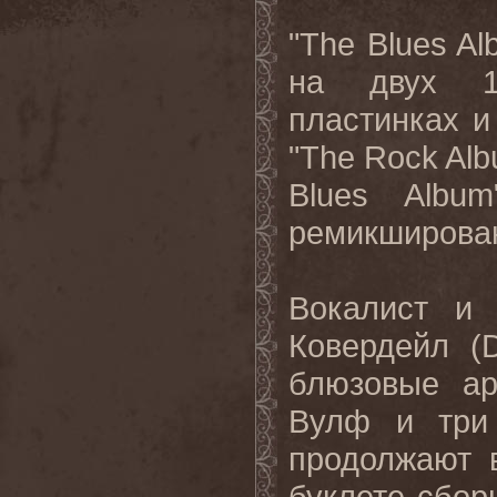
"The Blues A
на двух 18
пластинках и
"The Rock Alb
Blues Albu
ремикширова
Вокалист и
Ковердейл (D
блюзовые ар
Вулф и три 
продолжают 
буклете сбор