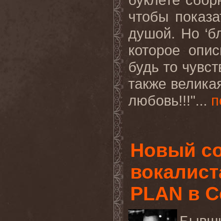
чтобы показа
душой. Но ‘б
которое опи
будь то чувст
также великая
любовь!!!"...
п
Новый со
вокалист
PLAN в С
Бывш