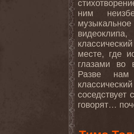
стихотворение
ним неизбе
музыкальное
видеоклип
классически
месте, где 
глазами во 
Разве нам
классическ
соседствует 
говорят… поче