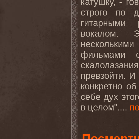
катушку, - г
строго по д
гитарными 
вокалом. 
нескольки
фильмами о
скалолазани
превзойти. И
конкретно об
себе дух это
в целом"....
п
Посмертн