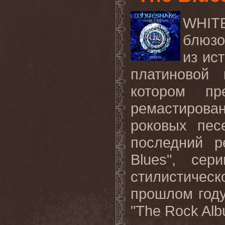
WHI
блюзо
из ис
платиновой 
котором пр
ремастиров
роковых пес
последний р
Blues", сер
стилистиче
прошлом году
"The Rock Alb