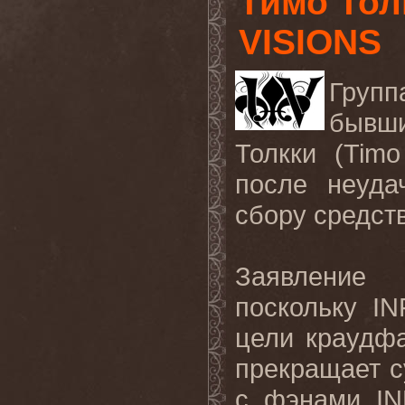
Тимо Тол
VISIONS
Групп
бывш
Толкки (Timo
после неуда
сбору средст
Заявление 
поскольку I
цели краудфа
прекращает с
с фэнами I