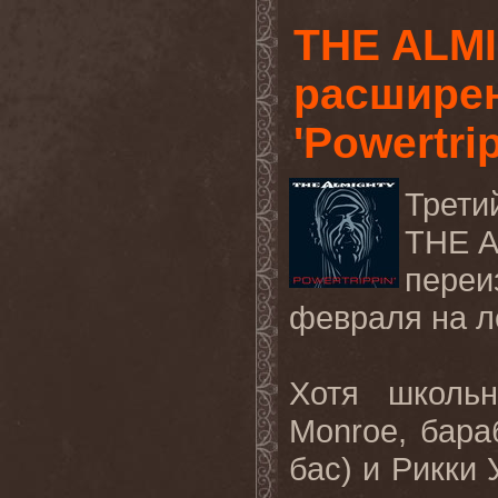
THE ALM
расширен
'Powertrip
Трети
THE A
переи
февраля на л
Хотя школь
Monroe, бара
бас) и Рикки 