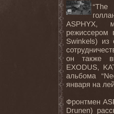
“The 
голл
ASPHYX, 
режиссером 
Swinkels) из
сотрудничес
он также вы
EXODUS, KAT
альбома “Ne
января на лей
Фронтмен ASP
Drunen) рас