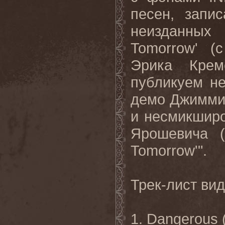
песен, запи
неизданных 
Tomorrow' (
Эрика Крем
публикуем не
демо Джимми П
и несмикшир
Ярошевича (
Tomorrow'".
Трек-лист ви
1. Dangerous 