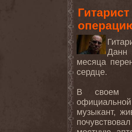
Гитарист
операцию
Гита
Данн 
месяца пере
сердце.
В своем с
официальной
музыкант, жи
почувствова
местную апт