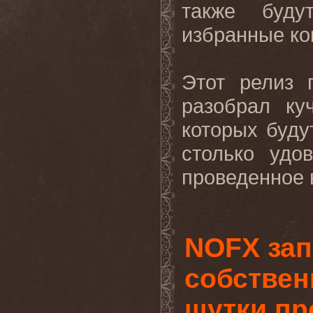
также буду
избранные ко
Этот релиз 
разобрал ку
которых буду
столько удо
проведенное 
NOFX зап
собствен
шутки пр