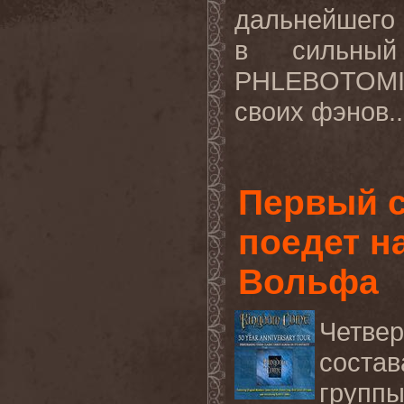
дальнейшего 
в сильный 
PHLEBOTOMI
своих фэнов..
Первый 
поедет н
Вольфа
Четве
соста
групп