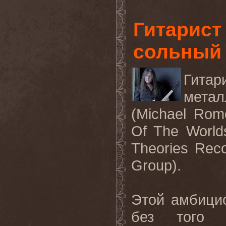
Гитарист
сольный
Гита
мета
(
Michael
Rom
Of
The
World
Theories
Reco
Group
).
Этой амбицио
без того п