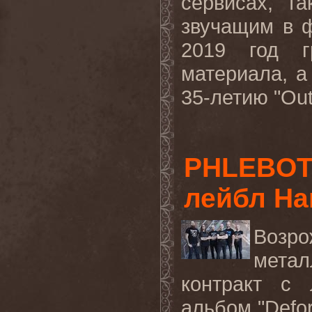
сервисах, та
звучащим в 
2019 год г
материала, а
35-летию "Out 
PHLEBOT
лейбл Ha
Возр
мета
контракт с
альбом "Defor