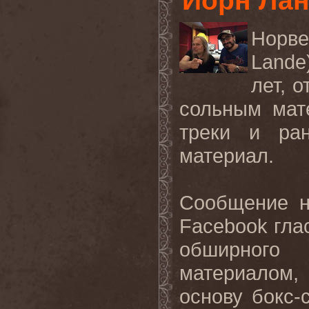
Йорн Лан
Норве
Lande
лет, 
сольным мат
треки и ра
материал.
Сообщение н
Facebook
гла
обширного
материалом, 
основу бокс-