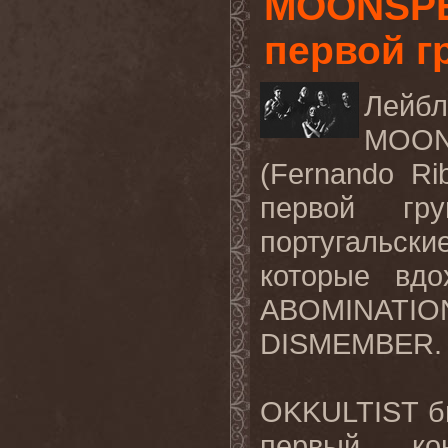
MOONSPEL
первой г
Лейбл
MOO
(Fernando Rib
первой гр
португальс
которые вдо
ABOMINATIO
DISMEMBER
.
OKKULTIST
б
первый ко