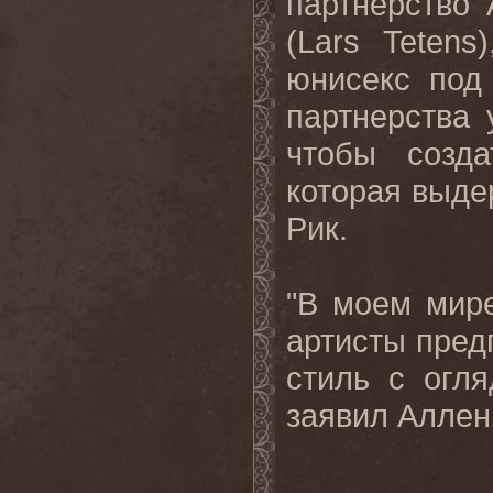
партнерство
(
Lars
Tetens
юнисекс по
партнерства 
чтобы созда
которая выде
Рик.
"В моем мире
артисты пред
стиль с огля
заявил Аллен.