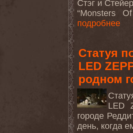
Стэг и Стейер
“
Monsters
Of
подробнее
Статуя п
LED ZEPP
родном г
Стату
LED
городе Редди
день
,
когда е