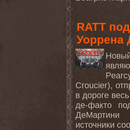
RATT под
Уоррена 
Новый
являю
Pearc
Croucier), от
в дороге весь
де-факто по
ДеМартини 
источники со