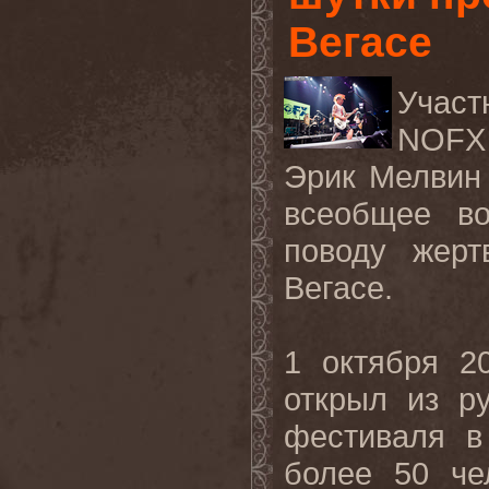
Вегасе
Учас
NOFX
Эрик Мелвин 
всеобщее в
поводу жерт
Вегасе.
1 октября 2
открыл из р
фестиваля в
более
50
че