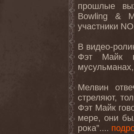
прошлые вы
Bowling
&
M
участники
NO
В видео-роли
Фэт Майк г
мусульманах, 
Мелвин отве
стреляют, тол
Фэт Майк гово
мере, они бы
рока”....
подр