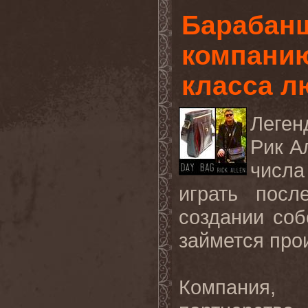
Барабан
компанию
класса л
Леге
Рик А
числа
играть посл
создании со
займется про
Компания,