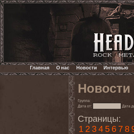
Главная
О нас
Новости
Интервью
Новости
Группа:
Дата от:
Дата д
Страницы:
1
2
3
4
5
6
7
8