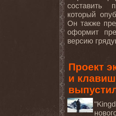
составить 
который опу
Он также пре
оформит пре
версию грядущ
Проект э
и клави
выпусти
"King
ново