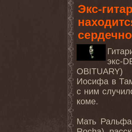
Экс-гита
находитс
сердечно
Гитар
экс-
D
OBITUARY
) 
Иосифа в Та
с ним случил
коме.
Мать Ральфа
Rocha
), расс