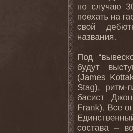
по случаю
3
поехать на га
свой дебют
названия.
Под “вывеск
будут выст
(
James
Kotta
Stag
), ритм-
басист Джон
Frank
). Все о
Единственн
состава – в