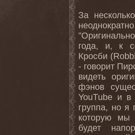
За нескольк
неоднократно
"Оригинальн
года, и, к 
Кросби (Robbi
- говорит Пир
видеть ориг
фэнов сущес
YouTube и в
группа, но я
которую мы 
будет напо