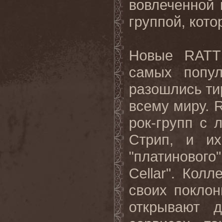
вовлеченной 
группой, кот
Новые RATT
самых попул
разошлись ти
всему миру. 
рок-групп с 
Стрип, и и
"платиновог
Cellar". Кол
своих покло
открывают 