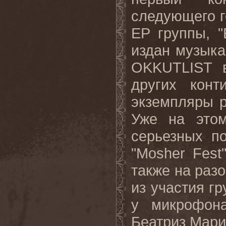
следующего г
EP
группы, "
издан музыка
OKKUTLIST
других конт
экземпляры 
Уже на это
серьезных по
"
Mosher
Fest
также на раз
из участия гр
у микрофо
Беатриз Мари