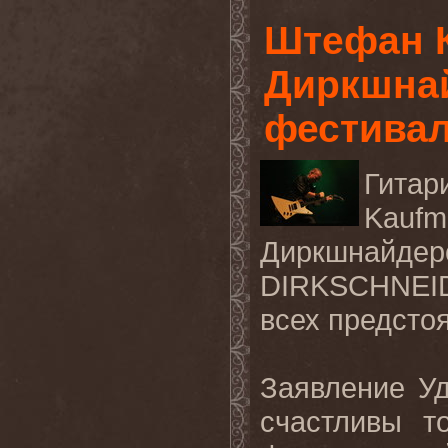
Штефан К
Диркшнай
фестива
Гита
Kaufm
Диркшнайд
DIRKSCHNEI
всех предсто
Заявление Уд
счастливы т