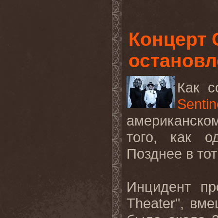
Концерт 
остановл
Как 
Sentin
американском
того, как о
Позднее
в
тот
Инцидент пр
Theater
", вм