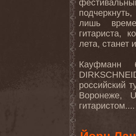
фестивальны
подчеркнуть
лишь време
гитариста, 
лета, станет 
Кауфманн 
DIRKSCHNEI
российский т
Воронеже,
гитаристом...