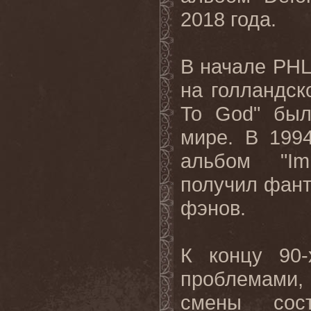
2018 года.
В начале PH
на голландск
To God" был
мире. В 199
альбом "Imm
получил фант
фэнов.
К концу 90-
проблемами, 
смены сост