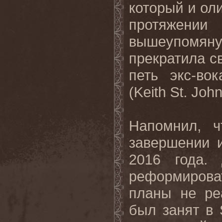
который и ол
протяжении
вышеупомя
прекратила с
петь экс-во
(
Keith
St
.
Joh
Напомнил, 
завершении 
2016 года.
реформирова
планы не реа
был занят в