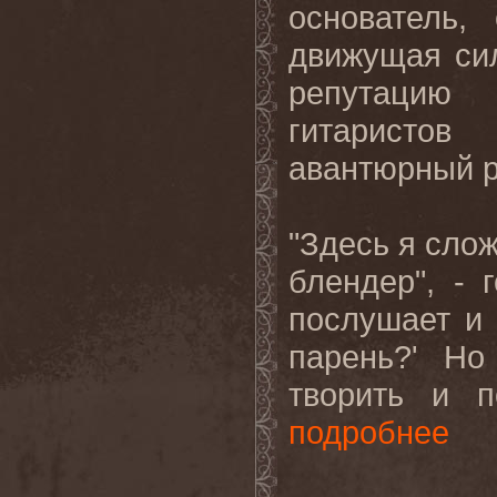
основатель,
движущая с
репутацию
гитаристо
авантюрный р
"Здесь я слож
блендер", - 
послушает и 
парень?' Но
творить и по
подробнее