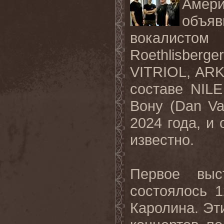
Амер
объяв
вокалистом
Roethlisberger
VITRIOL
,
ARK
составе
NILE
Вону (
Dan
Va
2024 года, и 
известно.
Первое
выс
состоялось
1
Каролина
.
Эт