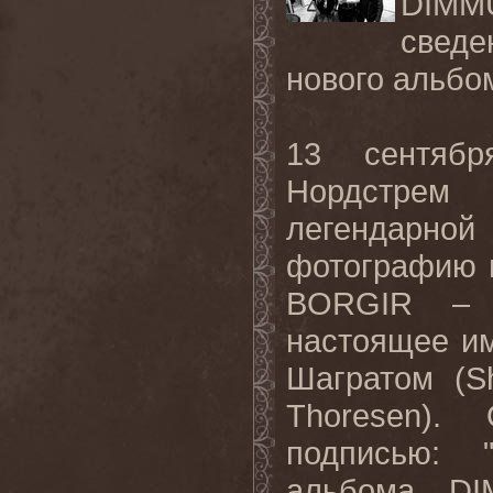
DIMM
свед
нового альбо
13 сентябр
Нордстрем
легендарной
фотографию 
BORGIR
– 
настоящее 
Шагратом (
S
Thoresen
). 
подписью: 
альбома
DI