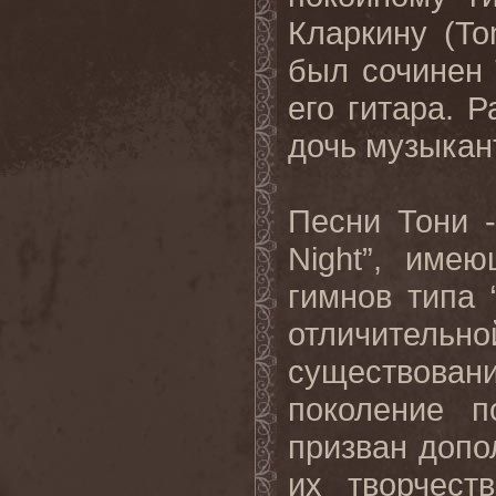
Кларкину (To
был сочинен 
его гитара. 
дочь музыкан
Песни Тони - 
Night”, име
гимнов типа 
отличитель
существован
поколение п
призван доп
их творчест