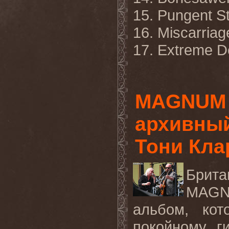
15. Pungent S
16. Miscarriag
17. Extreme De
MAGNUM г
архивный
Тони Кла
Брита
MAGNU
альбом, ко
покойному г