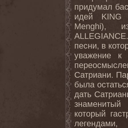
придумал бас
идей
KING
Menghi
), и
ALLEGIANCE
песни, в кот
уважение к 
переосмысле
Сатриани. Па
была
остатьс
дат
ь
Сатриан
знаменитый
который
гаст
легендами