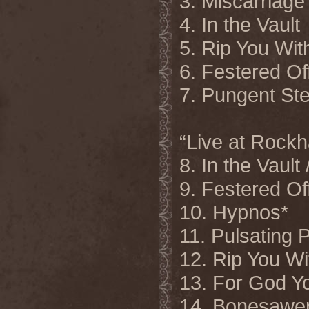
3. Miscarriage
4. In the Vault
5. Rip You Wit
6. Festered Of
7. Pungent St
“Live at Rock
8. In the Vaul
9. Festered Of
10. Hypnos*
11. Pulsating 
12. Rip You Wi
13. For God Y
14. Bonesawe