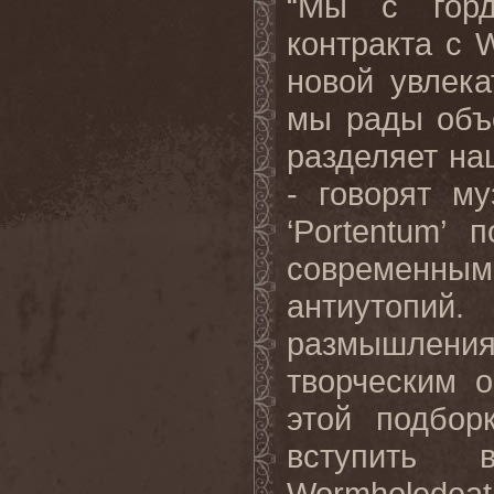
“
Мы
с
гор
контракта
с
W
новой увлека
мы рады объ
разделяет на
- говорят м
‘
Portentum
’ 
современн
антиутопи
размышлен
творческим 
этой подбор
вступить
Wormholedeat