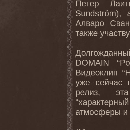
Петер Лаит
Sundstr
ö
m
),
Алваро Сван
также участв
Долгожданны
DOMAIN “Po
Видеоклип “
H
уже сейчас
релиз, эт
“характерн
атмосферы и 