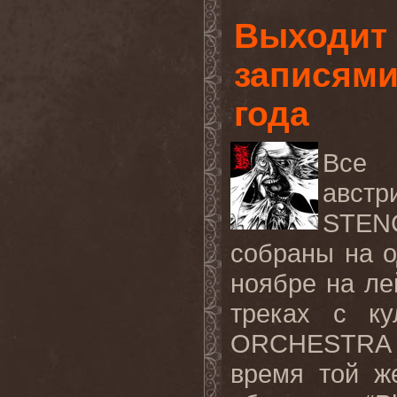
Выходит 
записям
года
Все 
австр
STENC
собраны на о
ноябре на ле
треках с к
ORCHESTRA и
время той ж