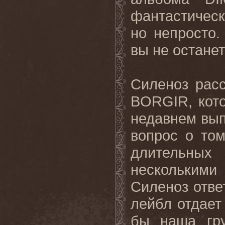
фантастическ
но непросто.
вы
не
остане
Силеноз рас
BORGIR
, кот
недавнем вып
вопрос о то
длительны
нескольки
Силеноз отве
лейбл отдает 
бы наша гр