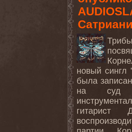
AUDIOSLA
Сатриан
Трибь
посв
Корне
новый
сингл
была записа
на суд п
инструментал
гитарист 
воспроизводи
партии Ко