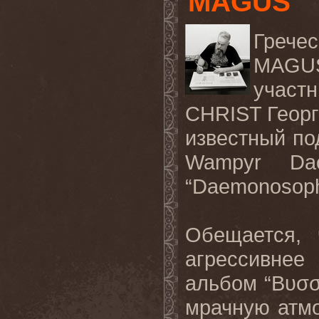
MAGUS
Гречес
MAGUS
учас
CHRIST Георг
известный п
Wampyr Dao
“Daemonosophi
Обещается, 
агрессивне
альбом “Βυσσ
мрачную атмо