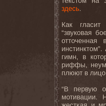
текстом на 
здесь
.
Как гласит
“звуковая бо
отточенная
инстинктом”. 
гимн, в кот
риффы, неум
плюют в лицо
“В первую оч
мотивации. 
жесткая и м