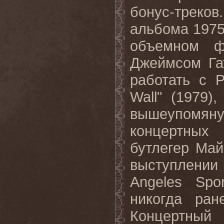
бонус-треков
альбома 1975
объемном 
Джеймсом Га
работать с
P
Wall
" (1979)
вышеупомян
концертных
бутлегер Май
выступлени
Angeles
Spor
никогда ран
Концертный