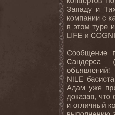
концертов п
Западу и Ти
компании с 
в
этом
туре
и
LIFE
и
COGNI
Сообщение г
Сандерса 
объявлений!
NILE
басиста
Адам уже пр
доказав, что 
и отличный к
выполнению э