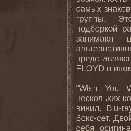
самых знаков
группы. Эт
подборкой ра
занимают 
альтернати
представляю
FLOYD
в ином
"
Wish
You
нескольких к
винил,
Blu
-
ra
бокс-сет. Дв
себя оригин