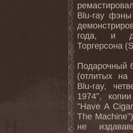
ремастирова
Blu
-
ray
фэны 
демонстриро
года, и д
Торгерсона (
S
Подарочный б
(отлитых на
Blu
-
ray
, четв
1974", копи
"
Have
A
Ciga
The
Machine
"
не издавав