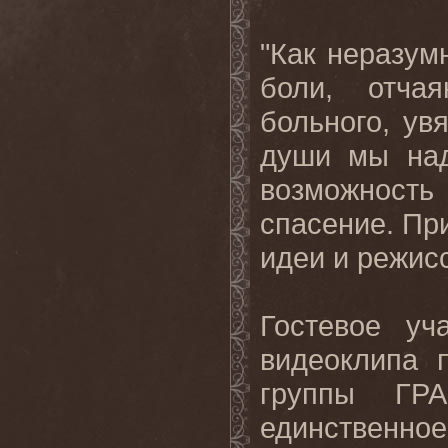
"Как неразум
боли, отча
больного, ув
души мы над
возможность
спасение. При
идеи и режис
Гостевое уч
видеоклипа 
группы ГР
единственное