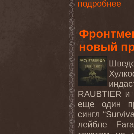
подробнее
Фронтме
новый п
Швед
Хулко
инда
RAUBTIER и 
еще один п
сингл “Surviv
лейбле Fara