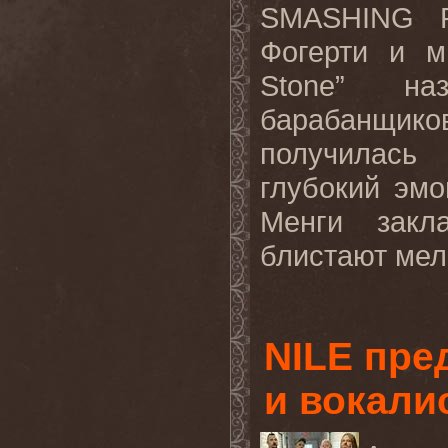
SMASHING 
Фогерти
и
м
Stone”
на
барабанщико
получилась
глубокий эмо
Менги закл
блистают мел
NILE пре
и вокали