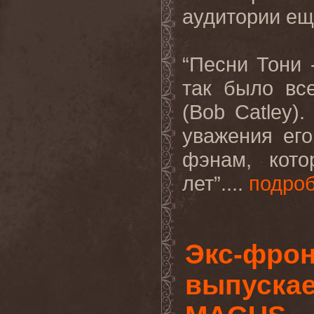
аудитории ещ
“Песни Тони
так было все
(Bob Catley)
уважения ег
фэнам, кот
лет”....
подро
Экс-фро
выпускае