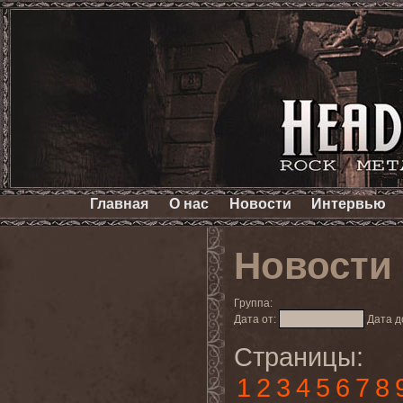
Главная
О нас
Новости
Интервью
Новости
Группа:
Дата от:
Дата д
Страницы:
1
2
3
4
5
6
7
8