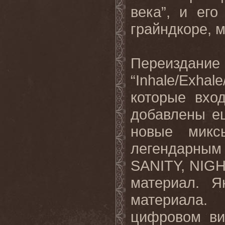
века”, и ег
грайндкоре, м
Переизд
“Inhale/Exha
которые вхо
добавлены ещ
новые микс
легендарным
SANITY, NIGH
материал. Я
материала.
цифровом ви