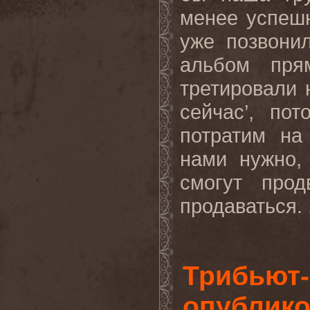
менее успешн
уже позвони
альбом пря
третировали 
сейчас’, по
потратим на
нами нужно,
смогут прод
продаваться. 
Трибьют
опублико