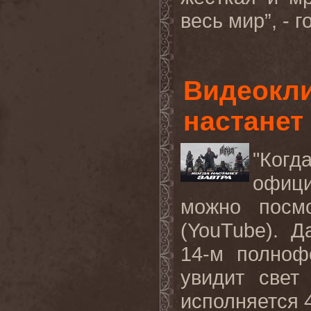
весь мир”, - 
Видеокли
настанет 
"Ког
офиц
можно посм
(YouTube). 
14-м полноф
увидит свет
исполняется 4