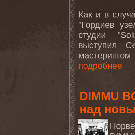
Как и в случ
"Гордиев уз
студии "So
выступил С
мастерингом
подробнее
DIMMU BO
над нов
Норв