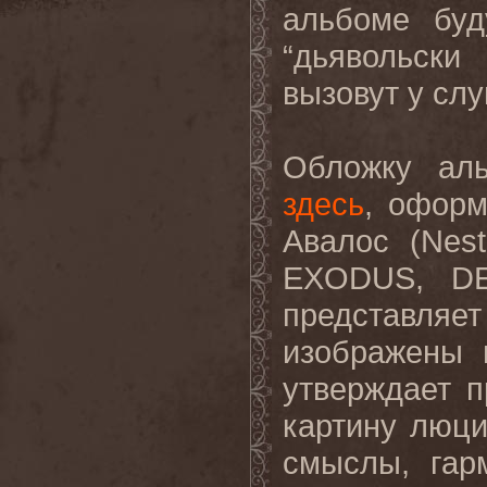
альбоме буд
“дьявольски
вызовут у слу
Обложку аль
здесь
, оформ
Авалос (Nest
EXODUS, DE
представля
изображены 
утверждает п
картину люц
смыслы, гар