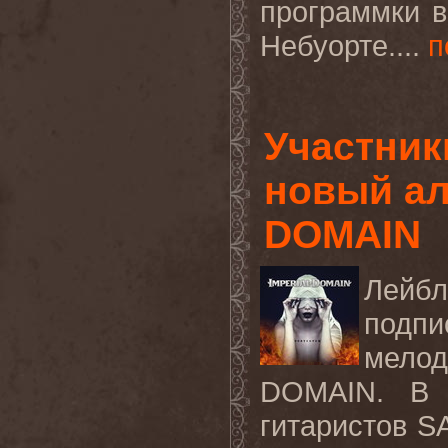
программки в
Небуорте....
п
Участни
новый ал
DOMAIN
Ле
подп
мело
DOMAIN
. В 
гитаристов
S