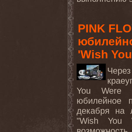
PINK FLO
юбилейно
'Wish You
Чер
краеу
You
Were
юбилейное п
декабря на
"
Wish
You
возможность