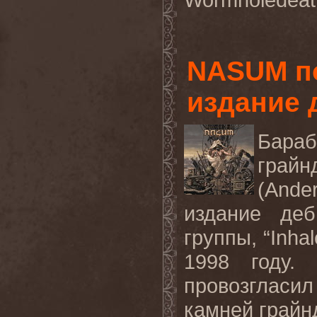
NASUM п
издание 
Бара
грайн
(And
издание деб
группы, “Inha
1998 году.
провозгласил
камней грайн