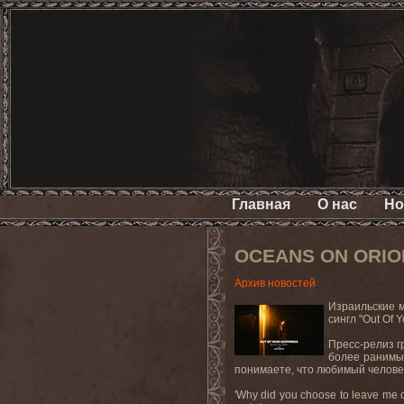
Главная
О нас
Но
OCEANS ON ORION 
Архив новостей
Израильские 
сингл "Out Of
Пресс-релиз г
более ранимым
понимаете, что любимый человек
'Why did you choose to leave me