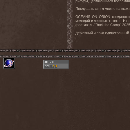
риффы, цепляющиеся воспоминан
Послушать сингл можно на все
OCEANS ON ORION соединяют т
мелодий и честных текстов. Их 
фестиваль "Rock the Camp"-20
Дебютный и пока единственный