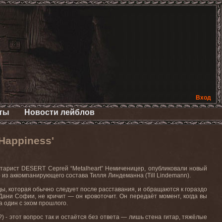
Вход
ты
Новости лейблов
Happiness'
итарист
DESERT
Сергей “
Metalheart
” Немиченицер, опубликовали новый
) из аккомпанирующего состава Тилля Линдеманна (Till Lindemann).
ды, которая обычно следует после расставания, и обращаются к гораздо
ани Софии, не кричит — он кровоточит. Он передаёт момент, когда вы
а один с эхом прошлого.
я?) - этот вопрос так и остаётся без ответа — лишь стена гитар, тяжёлые