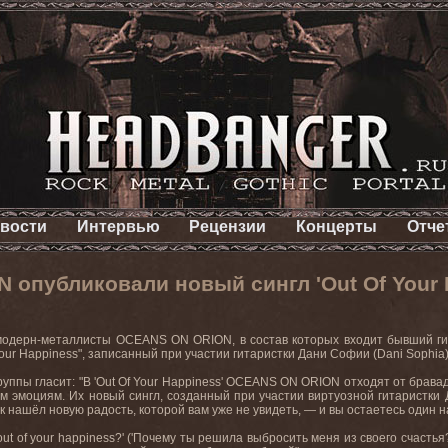
вости
Интервью
Рецензии
Концерты
Отче
опубликовали новый сингл 'Out Of Your 
модерн-металлисты
OCEANS
ON
ORION
, в состав которых входит бывший г
 Your Happiness", записанный при участии гитаристки Дани Софии (Dani Sophia
руппы гласит: "В 'Out Of Your Happiness' OCEANS ON ORION отходят от брава
 эмоциям. Их новый сингл, созданный при участии виртуозной гитаристки Д
 нашёл новую радость, которой вам уже не увидеть, — и вы остаетесь один н
 out of your happiness?' ('Почему ты решила выбросить меня из своего счасть