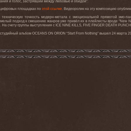
ия и голос, застрявший между любовью и обидой".
х цифровых площадках по
этой ссылке
. Видеоролик на эту композицию опубли
ехническую точность модерн-метала с эмоциональной прямотой эмо-пан
смелый подход к смешению жанров уже привёл их в плейлисты вроде "New No
25. На счету группы выступления с ICE NINE KILLS, FIVE FINGER DEATH P
 студийный альбом OCEANS ON ORION “
Start
From
Nothing
” вышел 24 марта 2