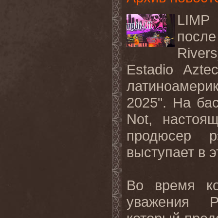
LIMP 
после
River
Estadio Azt
латиноамерик
2025". На ба
Not, настоя
продюсер р
выступает в э
Во время ко
уважения Р