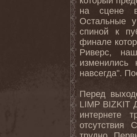
который пред
на сцене в
Остальные у
спиной к пу
финале котор
Риверс, наш
изменились
навсегда". П
Перед выход
LIMP BIZKIT 
интернете т
отсутствия 
трудно. Первы