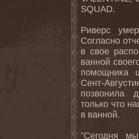
SQUAD.
Риверс умер
Согласно отч
в свое расп
ванной своег
помощника ш
Сент-Авгус
позвонила д
только что н
в ванной.
"Сегодня мы