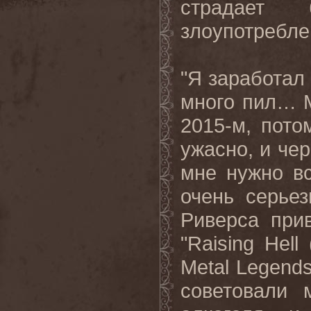
страдает 
злоупотребле
"Я заработал
много пил… М
2015-м, пото
ужасно, и чер
мне нужно в
очень серьез
Риверса при
"Raising Hell
Metal Legends
советовали 