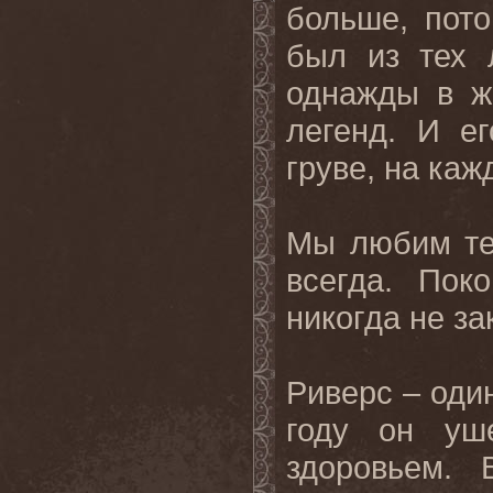
больше, пот
был из тех 
однажды в ж
легенд. И е
груве, на ка
Мы любим те
всегда. Пок
никогда не за
Риверс – один
году он уш
здоровьем. 