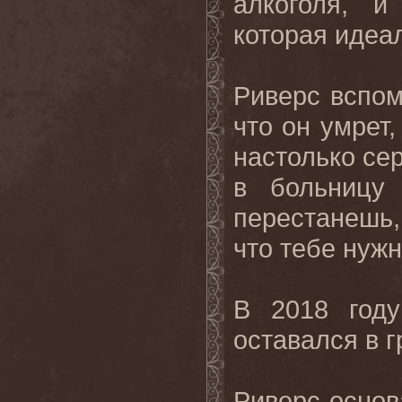
алкоголя, и
которая идеа
Риверс вспом
что он умрет,
настолько се
в больницу
перестанешь,
что тебе нужн
В 2018 год
оставался в г
Риверс основ