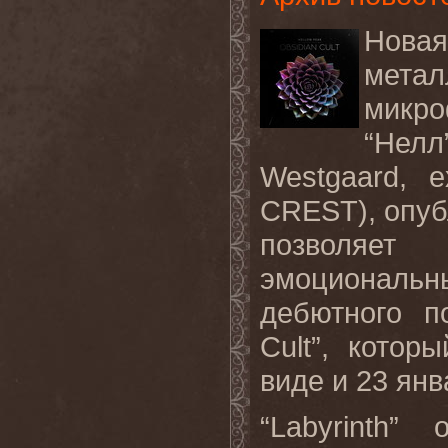
Нов
метал
микро
“Нел
Westgaard,
CREST), опубл
позволяет
эмоциональн
дебютного п
Cult”, кото
виде и 23 ян
“Labyrinth”