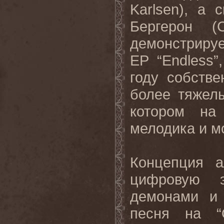
Karlsen), а
Бергерон (C
демонстрируе
EP “Endless”
году собств
более тяжел
котором на
мелодика и м
Концепция 
цифровую э
демонами и 
песня на “O