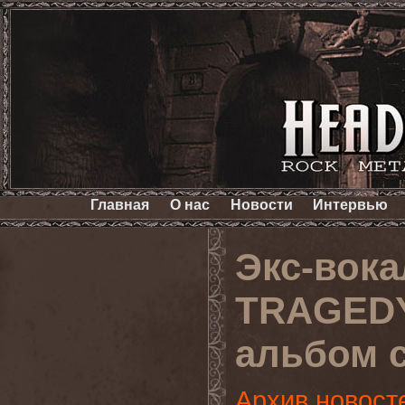
Главная
О нас
Новости
Интервью
Экс-вок
TRAGEDY
альбом 
Архив новост