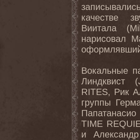
записывались
качестве з
Виитала (Mi
нарисовал М
оформлявший
Вокальные п
Линдквист 
RITES, Рик А
группы Герм
Папатанасио 
TIME REQUIEM
и Александр