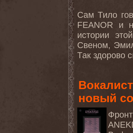
Сам Тило гов
FEANOR и на
истории это
Свеном, Эмил
Так здорово с
Вокалис
новый с
Фрон
ANE