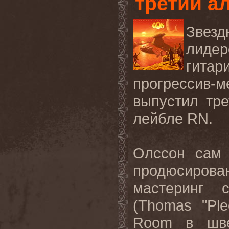
третий ал
Звезд
лиде
гитар
прогрессив
выпустил тре
лейбле RN.
Олссон сам 
продюсиров
мастеринг 
(Thomas "Pl
Room в шве