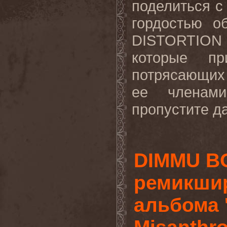
поделиться с
гордостью о
DISTORTION
которые п
потрясающих 
ее
членами
пропустите
д
DIMMU B
ремикши
альбома '