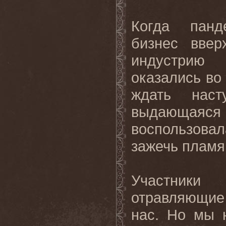
Когда панд
бизнес вве
индустрию 
оказались во
ждать наст
выдающая
воспользова
зажечь плам
Участники 
отравляющие
нас. Но мы 