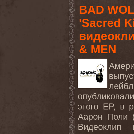
BAD WOL
'Sacred K
видеокли
& MEN
Амер
выпус
лейбл
опубликова
этого EP, в 
Аарон Поли 
Видеоклип 