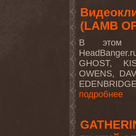
Видеокли
(LAMB OF
В этом в
HeadBanger.
GHOST, KIS
OWENS, DAV
EDENBRIDG
подробнее
GATHERI