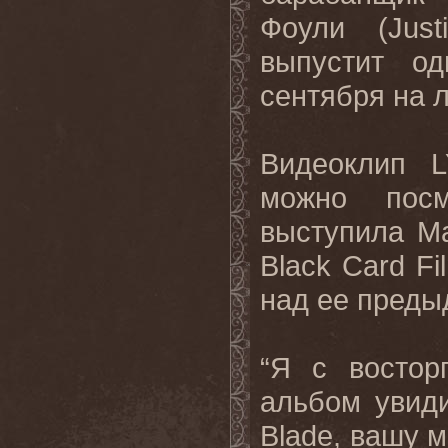
Фоули (
Just
выпустит о
сентября на 
Видеоклип
можно
посм
выступила М
Black
Card
Fi
над ее преды
“Я с востор
альбом увид
Blade
, вашу м