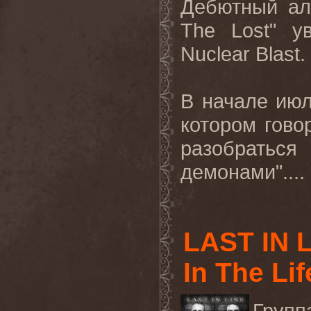
Дебютный
а
The Lost"
у
Nuclear Blast.
В начале июл
котором гово
разобраться
демонами"....
LAST IN 
In The Li
Групп