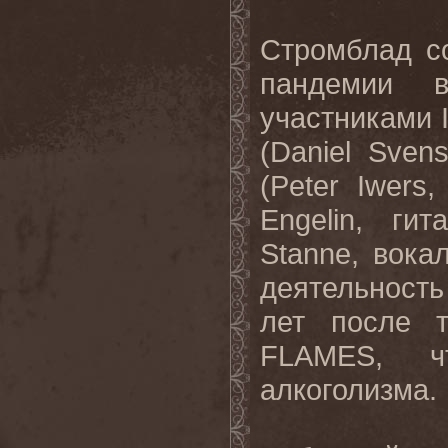
Стромблад
с
пандемии
участниками
(Daniel Sven
(Peter Iwers
Engelin,
гит
Stanne,
вока
деятельность
лет после 
FLAMES
, ч
алкоголизма.