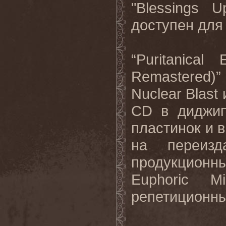
"
Blessings
U
доступен
для
“
Puritanical
Remastered
)
Nuclear
Blast
CD
в диджип
пластинок и 
на переизд
продукцион
Euphoric
Mi
репетиционные