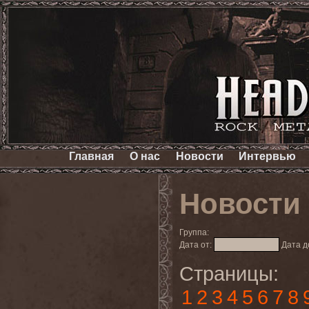
Главная
О нас
Новости
Интервью
Новости
Группа:
Дата от:
Дата д
Страницы:
1
2
3
4
5
6
7
8