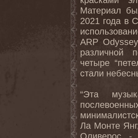
Материал бы
2021 года в 
использовани
ARP
Odyssey
различной 
четыре “пете
стали небесн
“Эта музы
послевоенны
минималистск
Ла Монте Янг
Оливерос, -