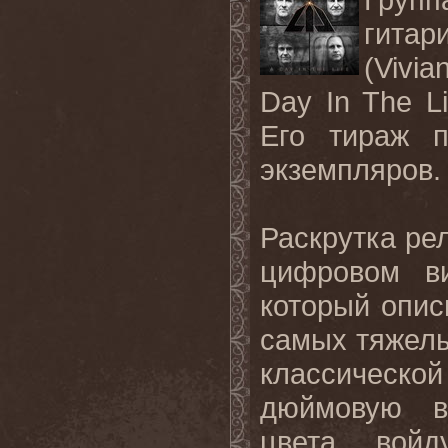
гитар
(Vivi
Day In The Li
Его
тираж
экземпляров
.
Раскрутка рел
цифровом в
который опис
самых тяжелы
классическо
дюймовую в
цвета вой