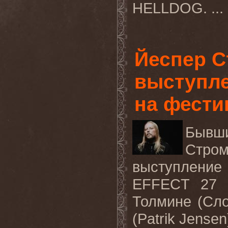
HELLDOG. ...
Йеспер С
выступл
на фестив
Бывш
Стром
выступлени
EFFECT
27 
Толмине (Сло
(Patrik Jense