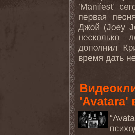
'
Manifest
' се
первая песня
Джой (
Joey
J
несколько л
дополнил Кр
время дать не
Видеокл
'Avatara'
“Avat
псих