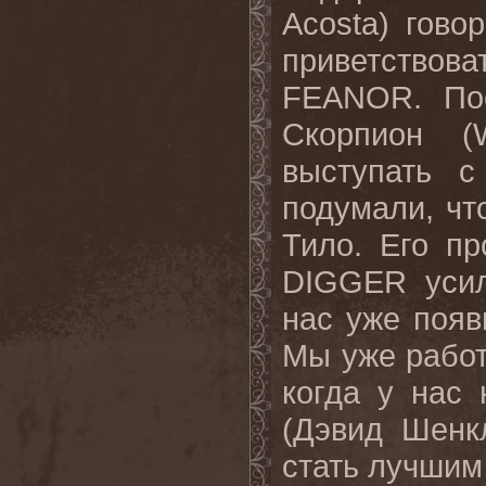
Acosta) говор
приветство
FEANOR. Пос
Скорпион (
выступать 
подумали, чт
Тило. Его 
DIGGER усил
нас уже поя
Мы уже работ
когда у нас
(Дэвид Шенк
стать лучшим