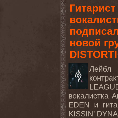
Гитарист
вокалист
подписал
новой гр
DISTORT
Лейб
контра
LEAGU
вокалистка А
EDEN
и гита
KISSIN’ DYN