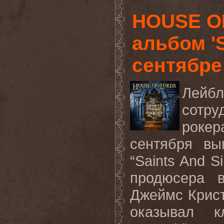
HOUSE O
альбом 'S
сентябре
Лейбл
сотру
рокер
сентября вы
“Saints And S
продюсера 
Джеймс Крист
оказывал 