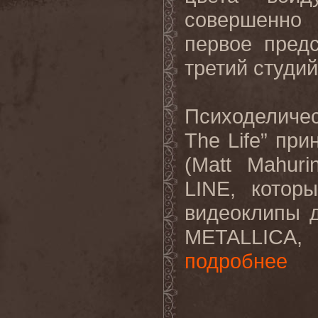
совершенно 
первое предс
третий студи
Психоделиче
The
Life
” при
(
Matt
Mahuri
LINE
, котор
видеоклипы д
METALLICA
подробнее