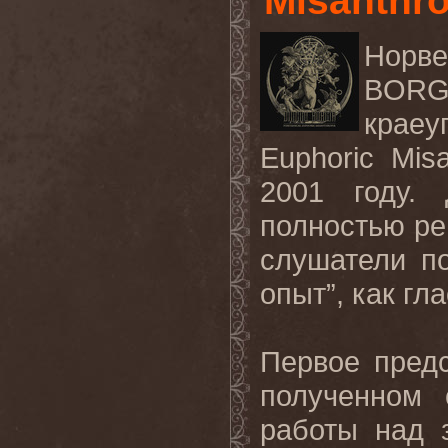
Misanthro
Норве
BORG
кра
Euphoric Misa
2001 году.
полностью ре
слушатели п
опыт”, как гл
Первое пред
полученном
работы над 