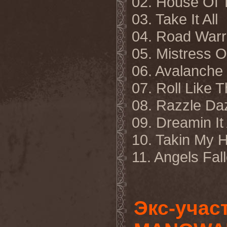
02. House Of 
03. Take It All
04. Road Warr
05. Mistress 
06. Avalanche
07. Roll Like 
08. Razzle Da
09. Dreamin It 
10. Takin My 
11. Angels Fal
Экс-учас