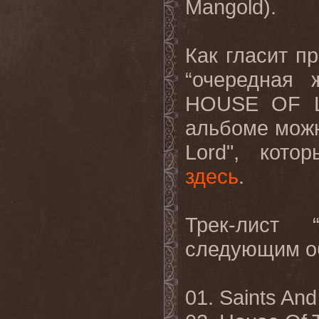
Mangold
).
Как гласит пр
“очередная 
HOUSE
OF
альбоме можн
Lord
", кото
здесь
.
Трек
-
лист
следующим
о
01. Saints And