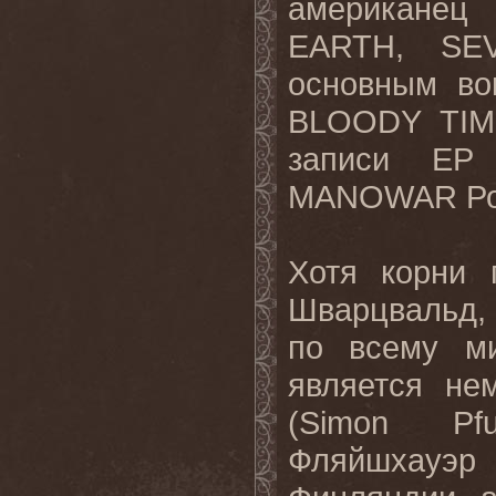
американец
EARTH
,
SE
основным во
BLOODY
TI
записи
EP
MANOWAR
Р
Хотя корни 
Шварцвальд, 
по всему м
является не
(
Simon
Pf
Фляйшхауэр