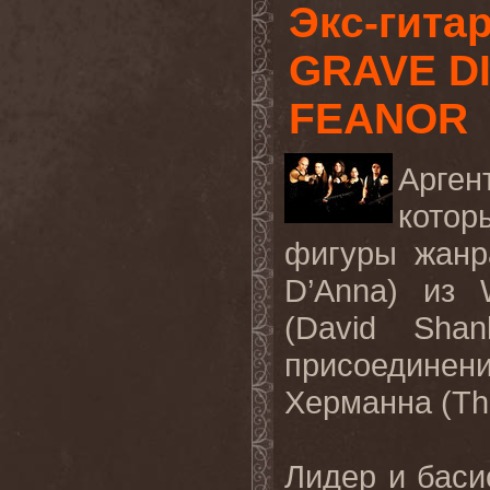
Экс-гита
GRAVE D
FEANOR
Арген
котор
фигуры жанр
D’Anna) из
(David Sha
присоединени
Херманна (Thi
Лидер и баси