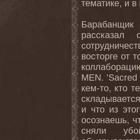
тематике, и в
Барабанщик
рассказал
сотрудничест
восторге от т
коллаборац
MEN. 'Sacred 
кем-то, кто т
складывается 
и что из это
осознаешь, чт
сняли убо