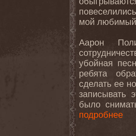
обыгрываются
повеселились
мой любимый 
Аарон Пол
сотрудничест
убойная песн
ребята обр
сделать ее н
записывать 
было снимать
подробнее