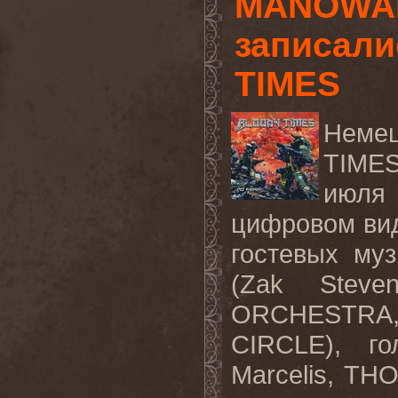
MANOWAR
записали
TIMES
Неме
TIME
июля
цифровом вид
гостевых му
(
Zak
Steve
ORCHESTRA
CIRCLE
), г
Marcelis
,
THO