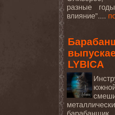
разные год
влияние”....
п
Барабан
выпускае
LYBICA
Инст
южно
смеши
металлическ
барабанщи