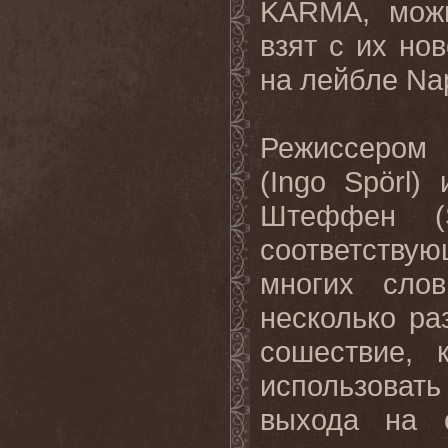
KARMA, мож
взят с их но
на лейбле Na
Режиссером 
(Ingo Spörl)
Штеффен (S
соответству
многих слов
несколько ра
сошествие, 
использоват
выхода на 