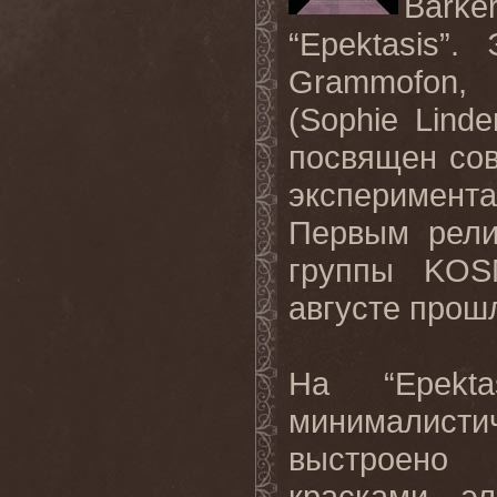
Barke
“Epektasis”
. 
Grammofon
,
(
Sophie
Linde
посвящен сов
эксперимент
Первым рели
группы
KOS
августе прошл
На “
Epekta
минималистич
выстроено
красками эл