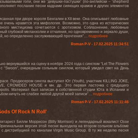
азываемыми гопи, они же ‘девушки-пастушки’ (по-английски – ‘shepherd
о дополняет послание песни кадрами сияющих храмов и других элементов
аписанная при дворе короля Бенгалии в XII веке. Она описывает любовные
е очень нравится эта мифология. Возможно, это одна из исторических
озного мистицизма сочетаются с эротизмом. Соблазнение, любовные
лный глубокой меланхолии и отчаяния, но одновременно и зеркало души,
й, но определенно заслуживающий прочтения”....
подробнее
Roman P-V - 17.02.2025 11:34:51
ьно вернувшийся на сцену в ноябре 2024 года с синглом “
Let
The
Flowers
с “
Swoon
”, очередным сольным синглом, который увидел свет на День
 красе. Продюсером
сингла
выступил
Ют
(Youth),
участник
KILLING JOKE,
RVE, CROWDED HOUSE
и
мн
.
др
.
Это первая ласточка с грядущего
opolis
. Материал был записан в собственной студии Юта в Испании и
ьбом ничуть не слабее любой другой моей записи”....
подробнее
Roman P-V - 17.02.2025 11:11:46
ds Of Rock N Roll'
гитарист
Билли
Моррисон
(Billy Morrison)
и легендарный вокалист Оззи
 Оригинальная версия этой песни выходила на втором сольном альбоме
D
с дистрибуцией по каналам
Virgin
Music
Group
. В ту же неделю песня