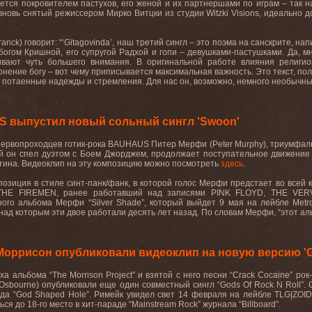
ется покровителем пастухов, его женой и их партнершами по играм – так н
ю, вновь снятый режиссером Мирко Витцки из студии Witzki Visions, идеальн
nck) говорит: “‘Gitagovinda’, наш третий сингл – это поэма на санскрите, н
огом Кришной, его супругой Радхой и гопи – девушками-пастушками. Да, мн
ивают чуть большего внимания. В оригинальной работе влияния религи
нение богу – вот чему приписывается максимальная важность. Это текст, по
 потаенные надежды и стремления. Для нас он, возможно, немного необычны
S выпустил новый сольный сингл 'Swoon'
первопроходцев готик-рока
BAUHAUS
Питер Мерфи (
Peter
Murphy
), триумфал
ый он спел дуэтом с Боем Джорджем, продолжает поступательное движение 
тина. Видеоклип
на
эту
композицию
можно
посмотреть
здесь
.
мпозиция в стиле синт-панк/фанк, в которой голос Мерфи предстает во всей
THE FIREMEN,
ранее
работавший
над
записями
PINK FLOYD, THE VE
ого альбома Мерфи “
Silver
Shade
”, который выйдет 9 мая на лейбле
Metr
 над которым эти двое работали десять лет назад. По словам Мерфи, “этот ал
Моррисон опубликовали видеоклип на новую версию 'Go
еха
альбома
“The Morrison Project”
и
взятой
с
него
песни
“Crack Cocaine”
рок
-
Osbourne
) опубликовали еще один совместный сингл
“Gods Of Rock N Roll”
.
да “
God
Shaped
Hole
”. Римейк увидел свет 14 февраля на лейбле
TLG
|
ZOI
ся до 18-го место в хит-параде “
Mainstream
Rock
” журнала “
Billboard
”.