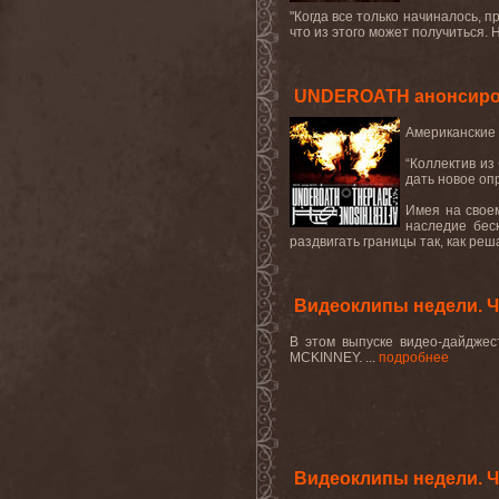
"Когда все только начиналось, 
что из этого может получиться. 
UNDEROATH анонсирова
Американские
“Коллектив из
дать новое оп
Имея на своем
наследие бес
раздвигать границы так, как реш
Видеоклипы недели. Ча
В этом выпуске видео-дайдже
MCKINNEY. ...
подробнее
Видеоклипы недели. Ча