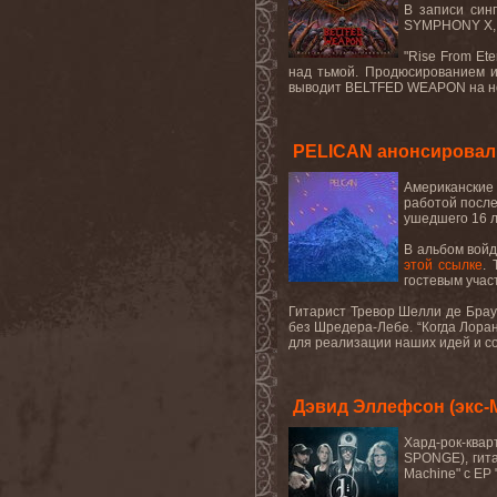
В записи син
SYMPHONY X, 
"Rise From Et
над тьмой. Продюсированием и 
выводит BELTFED WEAPON на новы
PELICAN анонсировали
Американские
работой после
ушедшего 16 л
В альбом войд
этой ссылке
.
гостевым учас
Гитарист Тревор Шелли де Брау
без Шредера-Лебе. “Когда Лоран
для реализации наших идей и со
Дэвид Эллефсон (экс
Хард-рок-квар
SPONGE), гита
Machine
" с
EP