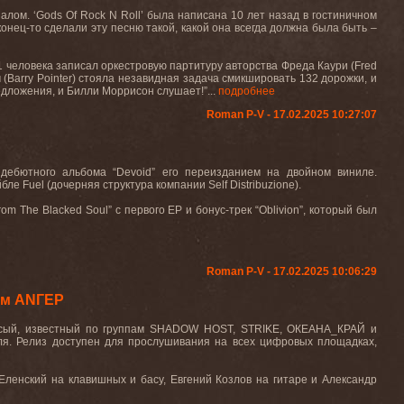
алом. ‘
Gods
Of
Rock
N
Roll
’ была написана 10 лет назад в гостиничном
онец-то сделали эту песню такой, какой она всегда должна была быть –
 человека записал оркестровую партитуру авторства Фреда Каури (
Fred
 (
Barry
Pointer
) стояла незавидная задача смикшировать 132 дорожки, и
едложения, и Билли Моррисон слушает!”...
подробнее
Roman P-V - 17.02.2025 10:27:07
дебютного альбома “Devoid” его переизданием на двойном виниле.
 Fuel (дочерняя структура компании Self Distribuzione).
om The Blacked Soul” с первого EP и бонус-трек “Oblivion”, который был
Roman P-V - 17.02.2025 10:06:29
ом АNГЕР
 Лысый, известный по группам SHADOW HOST, STRIKE, ОКЕАНА_КРАЙ и
. Релиз доступен для прослушивания на всех цифровых площадках,
Еленский на клавишных и басу, Евгений Козлов на гитаре и Александр