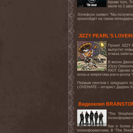
Кроме
того
, 
июля по 2 авг
Эллефсон заявил: "Мы получили с
произойдет на таком легендарно
JIZZY PEARL'S LOVE/HA
Проект JIZZY 
выпустит новы
отказа забиты
В жизни Джизз
(
Ozzy
Osbourn
RIOT
. Однако 
огонь и энергетика рок-н-ролла “
Первым
синглом
с
грядущего
п
LOVE
/
HATE
– гитарист Даррен Х
Видеоклип BRAINSTORM 
“The Shepher
полноформатно
Как и более 
полноформатника. В “The Sheph