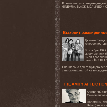
В этом выпуске видео-дайдже
GINEVRA, BLACK & DAMNED и CI
Выходит расширенное
Джимми
Пейдж
которое поступи
В октябре 1999
выступлениях б
были добавлены
самих
THE
BLA
Специально для грядущего пере
записанных на той же площадке 
THE AMITY AFFLICTION
Австралийски
Сам он писал 
Напомним, чт
Beken) из лос