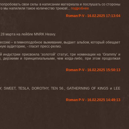
и попробовать свои силы в написании материала и послушать со стороны
о мы напилили такое количество треков!...
подробнее
Roman P-V - 16.02.2025 17:13:04
28 марта на лейбле
MNRK Heavy.
рессию – в гимноподобное выживание, выдает альбом, который обещает
ую аудиторию, - гласит пресс-релиз.
индустрии присвоила ‘золотой’ статус, три номинации на ‘
Grammy
’ и
, дерзкими и принципиальными, чем когда-либо, при этом продолжая
Roman P-V - 16.02.2025 15:50:13
ZTY, SWEET, TESLA, DOROTHY, TEN 56., GATHERNING OF KINGS и LEE
Roman P-V - 16.02.2025 14:49:13