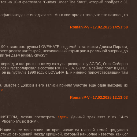
тся на 10-м фестивале “
Guitars
Under
The
Stars
”, который пройдет с 31
афик никогда не складывался. Мы в восторге от того, что это наконец-то
Roman P-V - 17.02.2025 14:53:58
 90-х глэм-рок-группы LOVE/HATE, ведомой вокалистом Джиззи Пирлом,
ресс-релизе как “сырой, неочищенный взрыв рок-н-ролльной энергии, до
 ‘не даем никому спуску’”.
период, и гастроли по всему свету на разогреве у
AC
/
DC
, Оззи Осборна
ался и гастролировал в составе
RATT
и
L
.
A
.
GUNS
, а сейчас поет в
QUIET
й он выпустил в 1990 году с
LOVE
/
HATE
, и именно присутствовавший там
а
.
Вместе с Джиззи в его записи принял участие еще один выходец из
ее
Roman P-V - 17.02.2025 12:13:03
BRAINSTORM, можно посмотреть
здесь
. Данный трек взят с их 14-го
 Phoenix Music (RPM).
 Индии и ее мифологии, которая является главной темой грядущего
трастных отношений между Кришной, который наиболее известен как бог