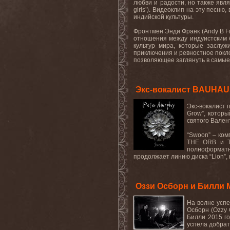
любви и радости, но также явля
girls’). Видеоклип на эту песн
индийской культуры.
Фронтмен Энди Франк (Andy B Fra
отношения между индуистским б
культур мира, которые заслуж
приключения и ревностное покло
позволяющее заглянуть в самые
Экс-вокалист BAUHAU
Экс-вокалист 
Grow
”, котор
святого Вален
“
Swoon
” – ко
THE ORB
и
полноформатн
продолжает линию диска “
Lion
”,
Оззи Осборн и Билли 
На
волне
усп
Осборн (
Ozzy 
Билли 2015 го
успела добрать