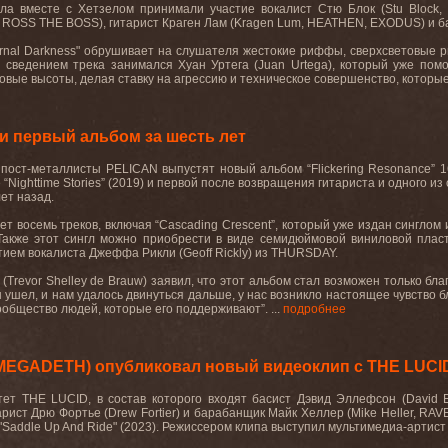
гла вместе с Хетзелом принимали участие вокалист Стю Блок (Stu Block,
ROSS THE BOSS), гитарист Краген Лам (Kragen Lum, HEATHEN, EXODUS) и ба
ernal Darkness" обрушивает на слушателя жестокие риффы, сверхсветовые ри
сведением трека занимался Хуан Уртега (Juan Urtega), который уже помог
е высоты, делая ставку на агрессию и техническое совершенство, которые т
 первый альбом за шесть лет
 пост-металлисты
PELICAN
выпустят новый альбом “
Flickering
Resonance
” 
 “
Nighttime
Stories
” (2019) и первой после возвращения гитариста и одного и
ет назад.
ет восемь треков, включая “
Cascading
Crescent
”, который уже издан синглом
 Также этот сингл можно приобрести в виде семидюймовой виниловой плас
тием вокалиста Джеффа Рикли (
Geoff
Rickly
) из
THURSDAY
.
 (
Trevor
Shelley
de
Brauw
) заявил, что этот альбом стал возможен только бл
 ушел, и нам удалось двинуться дальше, у нас возникло настоящее чувство бл
общество людей, которые его поддерживают”. ...
подробнее
-MEGADETH) опубликовал новый видеоклип с THE LUCI
тет THE LUCID, в состав которого входят басист Дэвид Эллефсон (David E
рист Дрю Фортье (
Drew
Fortier
) и барабанщик Майк Хеллер (
Mike
Heller
,
RAV
"
Saddle
Up
And
Ride
" (2023). Режиссером
клипа
выступил
мультимедиа
-
артист