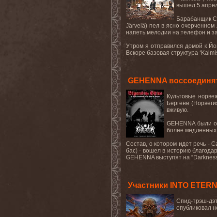
вышел 5 апрел
Барабанщик С
J
ä
rvel
ä) пел в ясно очерченном 
напеть мелодии на телефон и за
Утром я отправился домой к Йо
Вскоре
базовая
структура
‘Kalmi
GEHENNA воссоединятс
Культовые норве
Бергене (Норвеги
вживую.
GEHENNA были осн
более медленных 
Состав, о котором идет речь - С
бас) - вошел в историю благодаря
GEHENNA выступят на “Darkness S
Участники INTO ETER
Спид-трэш-дэ
опубликовал н