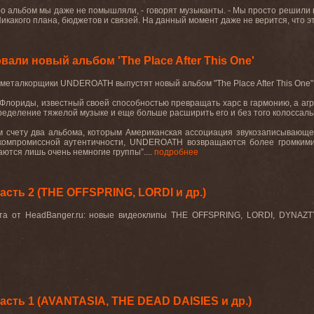
про альбом мы даже не помышляли, - говорят музыканты. - Мы просто решил
Никакого плана, бюджетов и связей. На данный момент даже не верится, что эт
ли новый альбом 'The Place After This One'
металкорщики
UNDEROATH
выпустят
новый
альбом
"The Place After This One"
 Флориды, известный своей способностью превращать харс в гармонию, а аг
ределение тяжелой музыке и еще больше расширить его и без того колоссальн
 счету два альбома, которым Американская ассоциация звукозаписывающей 
компромиссной аутентичности,
UNDEROATH
возвращаются более громкими
аются лишь очень немногие группы”....
подробнее
сть 2 (THE OFFSPRING, LORDI и др.)
ста от HeadBanger.ru: новые видеоклипы THE OFFSPRING, LORDI, DYNA
сть 1 (AVANTASIA, THE DEAD DAISIES и др.)