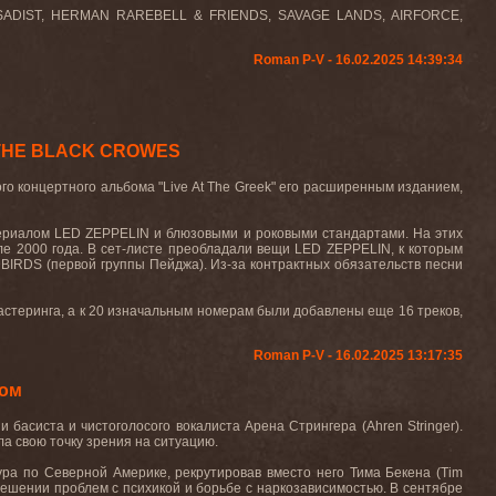
S, SADIST, HERMAN RAREBELL & FRIENDS, SAVAGE LANDS, AIRFORCE,
Roman P-V - 16.02.2025 14:39:34
и THE BLACK CROWES
ого
концертного
альбома
"Live At The Greek"
его расширенным изданием,
териалом
LED
ZEPPELIN
и блюзовыми и роковыми стандартами. На этих
але 2000 года. В сет-листе преобладали вещи
LED
ZEPPELIN
, к которым
BIRDS
(первой группы Пейджа). Из-за контрактных обязательств песни
стеринга, а к 20 изначальным номерам были добавлены еще 16 треков,
Roman P-V - 16.02.2025 13:17:35
ром
 басиста и чистоголосого вокалиста Арена Стрингера (
Ahren
Stringer
).
ла свою точку зрения на ситуацию.
ра по Северной Америке, рекрутировав вместо него Тима Бекена (Tim
ешении проблем с психикой и борьбе с наркозависимостью. В сентябре