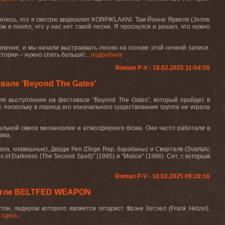
илось, что я смотрю видеоклип
KORPIKLAANI
. Там Йонне Ярвеля (
Jonne
том я понял, что у нас нет такой песни. Я проснулся и решил, что нужно
вление, и мы начали выстраивать песню на основе этой ночной записи.
стории
–
нужно
спать
больше
!
...
подробнее
Roman P-V - 18.02.2025 11:04:59
але 'Beyond The Gates'
я выступления на фестивале “Beyond The Gates”, который пройдет в
у, поскольку в период его изначального существования группа не играла
альной смеси меланхолии и атмосферного блэка. Они часто работали в
ика.
cana, клавишные), Дердж Реп (Dirge Rep, барабаны) и Сварталв (Svartalv,
 of Darkness (The Second Spell)" (1995) и "Malice" (1996). Сет, с которым
Roman P-V - 18.02.2025 09:20:16
ингле BELTFED WEAPON
, лидером которого является гитарист Фрэнк Хетзел (Frank Hetzel),
ь
здесь
.