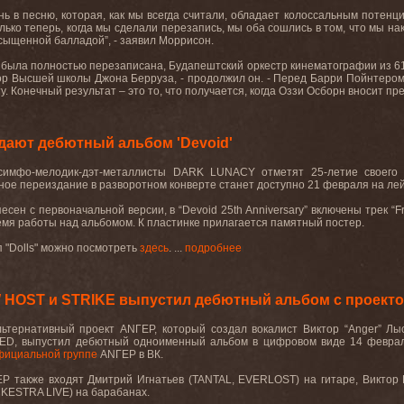
ь в песню, которая, как мы всегда считали, обладает колоссальным потенци
ько теперь, когда мы сделали перезапись, мы оба сошлись в том, что мы нак
сыщенной балладой”, - заявил Моррисон.
и была полностью перезаписана, Будапештский оркестр кинематографии из 61
хор Высшей школы Джона Берруза, - продолжил он. - Перед Барри Пойнтером
. Конечный результат – это то, что получается, когда Оззи Осборн вносит пр
ают дебютный альбом 'Devoid'
симфо-мелодик-дэт-металлисты DARK LUNACY отметят 25-летие своего 
ое переиздание в разворотном конверте станет доступно 21 февраля на лейбле
есен с первоначальной версии, в “Devoid 25th Anniversary” включены трек “Fr
емя работы над альбомом. К пластинке прилагается памятный постер.
"Dolls" можно посмотреть
здесь
. ...
подробнее
 HOST и STRIKE выпустил дебютный альбом с проект
льтернативный проект АNГЕР, который создал вокалист Виктор “Anger”
D, выпустил дебютный одноименный альбом в цифровом виде 14 февраля
фициальной группе
АNГЕР в ВК.
Р также входят Дмитрий Игнатьев (TANTAL, EVERLOST) на гитаре, Виктор 
KESTRA LIVE) на барабанах.