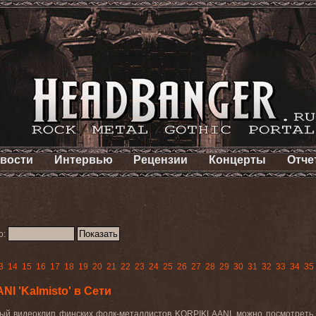
вости
Интервью
Рецензии
Концерты
Отче
о:
3
14
15
16
17
18
19
20
21
22
23
24
25
26
27
28
29
30
31
32
33
34
35
I 'Kalmisto' в Сети
вый
видеоклип
финских
фолк
-
металлистов
KORPIKLAANI,
можно посмотрет