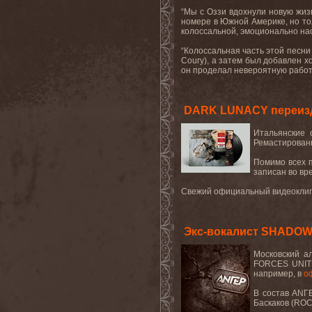
“Мы с Оззи вдохнули новую жизн
номере в Южной Америке, но тол
колоссальной, эмоционально на
“Колоссальная часть этой песн
Coury
), а затем был добавлен 
он проделал невероятную работу
DARK LUNACY переизд
Итальянские 
Ремастированн
Помимо всех п
записан во вр
Свежий официальный видеоклип 
Экс-вокалист SHADOW
Московский а
FORCES UNITE
например, в
о
В состав АNГЕ
Баскаков (ROC