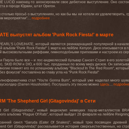
THE LUCID
наконец
-
то
анонсировали
свое
дебютное
выступление
.
Оно состои
уста в городе Юджин, штат Орегон.
только просьб о выступлениях, но как бы мы ни хотели их удовлетворить, гр
м мероприятии"....
подробнее
TE выпустят альбом 'Punk Rock Fiesta!' в марте
PEARL'S LOVE/HATE, который является реинкарнацией популярной в начале
й альбом "
Punk
Rock
Fiesta
!"
1
марта
на
лейбле
Kenyon.
Диск описывается в п
й высоковольтными риффами, гимноподобными припевами и настроем из серии
и Пирла было все – и лос-анджелесский бульвар Сансет-Стрип в его золотой 
e
),
SKID
ROW
и
DIO
, и 600 тыс. проданных по всему миру дисков. Он записыв
многие помнят его по успешному альбому "
Blackout
In
The
Red
Room
", которы
без фокусов” поставлена во главу угла на "
Punk
Rock
Fiesta
!"
олноформатника
стал
"You're Gonna Burn",
который
уже
наделал
много
шум
аусхолдер (
Darren
Housholder
). Послушать
эту
песню
можно
здесь
.
...
подробн
'The Shepherd Girl (Gitagovinda)' в Сети
d Girl (Gitagovinda)”, новый видеоклип немецких пауэр-металлистов 
го альбома “Plague Of Rats”, который выйдет 28 февраля на лейбле Reigning
ранний сингл “Garuda (Eater Of Snakes)”, новый трек посвящен древней
erd Girl (Gitagovinda)” рассказывается история сверхъестественных, но с