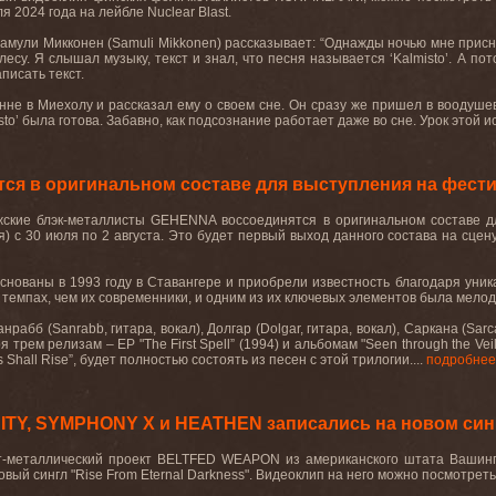
я 2024 года на лейбле
Nuclear
Blast
.
амули Микконен (
Samuli
Mikkonen
) рассказывает: “Однажды ночью мне присн
лесу. Я слышал музыку, текст и знал, что песня называется ‘
Kalmisto
’. А по
писать текст.
нне в Миехолу и рассказал ему о своем сне. Он сразу же пришел в воодуше
sto’
была
готова
.
Забавно
,
как
подсознание
работает
даже
во
сне
.
Урок
этой
и
я в оригинальном составе для выступления на фестив
жские блэк-металлисты GEHENNA воссоединятся в оригинальном составе дл
я) с 30 июля по 2 августа. Это будет первый выход данного состава на сцен
ованы в 1993 году в Ставангере и приобрели известность благодаря уник
темпах, чем их современники, и одним из их ключевых элементов была мелод
анрабб (Sanrabb, гитара, вокал), Долгар (Dolgar, гитара, вокал), Саркана (Sar
 трем релизам – EP "The First Spell” (1994) и альбомам "Seen through the Veils
hall Rise”, будет полностью состоять из песен с этой трилогии....
подробнее
NITY, SYMPHONY X и HEATHEN записались на новом с
т-металлический проект BELTFED WEAPON из американского штата Вашингтон
овый сингл "Rise From Eternal Darkness". Видеоклип на него можно посмотрет