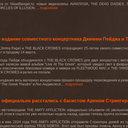
ста от HeadBanger.ru: новые видеоклипы AVANTASIA, THE DEAD DAISIE
RCLES OF ILLUSION. ...
подробнее
 издание совместного концертника Джимми Пейджа 
(Jimmy Page)
и
THE BLACK CROWES
отпразднуют
25-
летие
своего
совместн
т в продажу 14 марта.
 года Пейдж объединился с
THE
BLACK
CROWES
для двух концертов с ма
ыл записан живой альбом "
Live
At
The
Greek
", который увидел свет в февр
 классические блюзовые номера и кавера на
FLEETWOOD
MAC
и
THE
YARD
CK
CROWES
в релиз не попали.
издания весь материал концертника прошел процедуру пересведения и рема
“
The
Greek
Theatre
” в Лос-Анджелесе....
подробнее
 официально расстались с басистом Ареном Стринге
е металкорщики
THE
AMITY
AFFLICTION
официально объявили об увольнении
об этом в соцсетях уже несколько недель назад, однако теперь группа изложи
о в мае 2024 года THE AMITY AFFLICTION отправили Стрингера домой из ту
-анджелесской группы TRUE NORTH. Этот шаг был призван помочь Арену в р