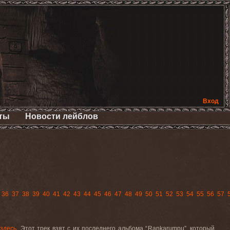
Вход
ты
Новости лейблов
36
37
38
39
40
41
42
43
44
45
46
47
48
49
50
51
52
53
54
55
56
57
ь
здесь
.
Этот трек взят с их последнего альбома “
Rankarumpu
”, который