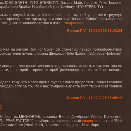
 ex-ICED EARTH, INTO ETERNITY), басист Майк Лепонд (Mike Lepond,
рабанщик Брайан Ньюбери (Bryan Newbury, INTO ETERNITY).
тмы и могучий вокал, а текст песни повествует об упорстве и триумфе
ал проекту с его предыдущим синглом “Tortured Within”. Новый релиз
ак ценят поклонники трэша и дэта....
подробнее
Roman P-V - 17.02.2025 18:42:24
16 мая на лейбле
Run
For
Cover
. Он станет их первой полноформатной
з основателей группы, Лорана Шредера-Лебе (
Laurent
Schroeder
-
Lebecre
),
 и доступен для ознакомления в виде так называемого визуализатора по
тинки, на второй стороне которой размещена версия этой же песни с
агодаря тому, что в свое время группа смогла продолжить существование
агодарности за то, что у нас по-прежнему есть этот творческий полигон
Roman P-V - 17.02.2025 15:05:12
D
llefson, ex-MEGADETH), вокалист Винни Домброски (Vinnie Dombroski,
EN
,
FEAR
FACTORY
), опубликовал официальный
видеоклип
на трек "
Risk
Алексис
Карл
(Alexis Karl),
а
съемки
проходили
в
Нью
-
Йорке
.