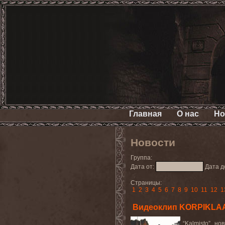
Главная
О нас
Но
Новости
Группа:
Дата от:
Дата д
Страницы:
1
2
3
4
5
6
7
8
9
10
11
12
1
Видеоклип KORPIKLAAN
“Kalmisto”,
но