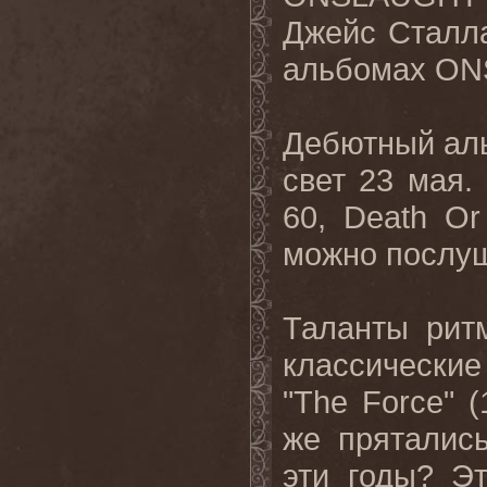
Джейс Сталла
альбомах
ON
Дебютный
ал
свет
23
мая
.
60,
Death
Or
можно послу
Таланты рит
классические
"
The
Force
" 
же
пряталис
эти
годы
?
Эт