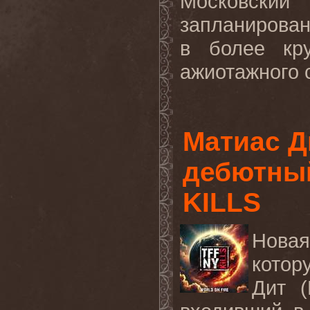
Московск
запланирован
в более кр
ажиотажного с
Матиас Ди
дебютный
KILLS
Нова
котор
Дит (