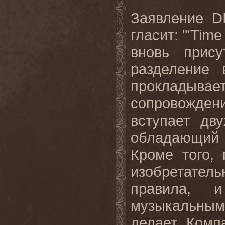
Заявление
D
гласит: "'
Time
вновь прис
разделение
прокладывае
сопровожде
вступает дв
обладающий
Кроме того,
изобретате
правила, 
музыкальным
делает. Комп