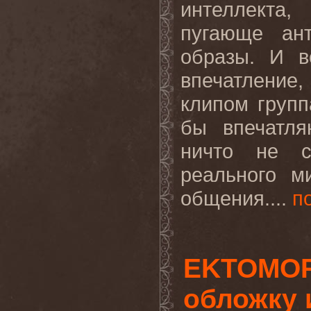
интеллекта
пугающе ант
образы. И в
впечатление,
клипом групп
бы впечатля
ничто не с
реального м
общения....
п
EKTOMOR
обложку 