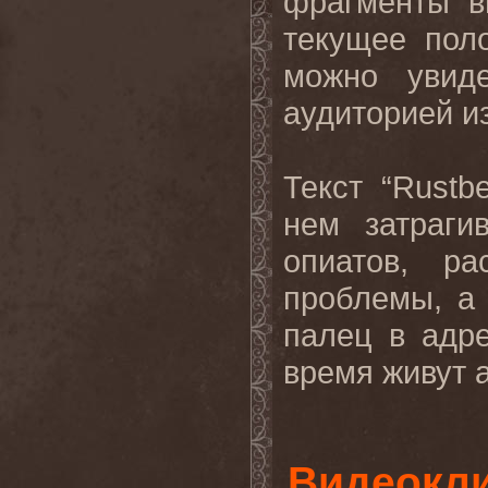
фрагменты в
текущее пол
можно увиде
аудиторией и
Текст
“Rustb
нем затраги
опиатов, р
проблемы, а
палец в адр
время живут 
Видеоклип