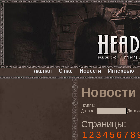
Главная
О нас
Новости
Интервью
Новости
Группа:
Дата от:
Дата д
Страницы:
1
2
3
4
5
6
7
8