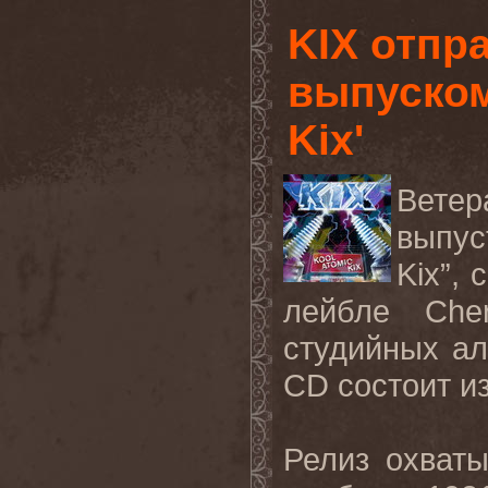
KIX отпр
выпуском
Kix'
Вете
выпус
Kix
”,
лейбле
Che
студийных а
CD
состоит и
Релиз охват