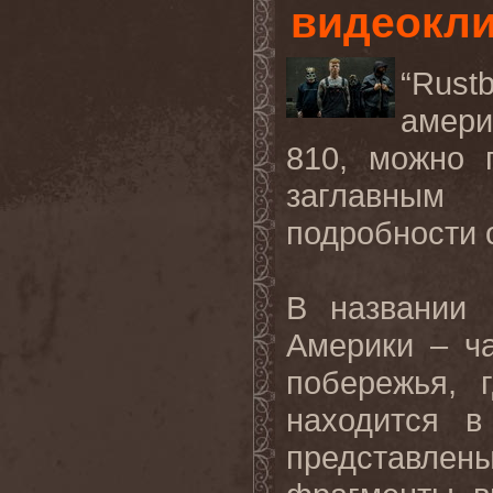
видеоклип
“
Rustb
амери
810, можно 
заглавным
подробности 
В названии 
Америки – ч
побережья, 
находится в
представле