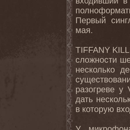
входивший в
полноформат
Первый синг
мая.
TIFFANY
KIL
сложности ше
несколько д
существова
разогреве у
дать несколь
в которую вхо
У микрофо