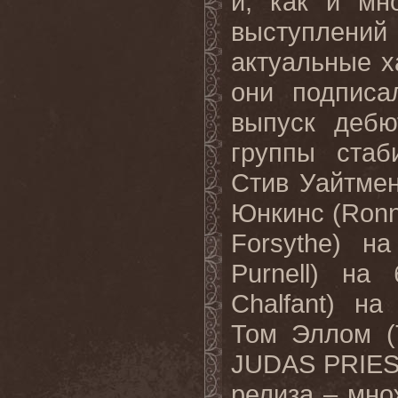
и, как и мн
выступлений 
актуальные х
они подписа
выпуск дебю
группы стаб
Стив Уайтмен
Юнкинс (
Ronn
Forsythe
) на
Purnell
) на 
Chalfant
) на
Том
Эллом
(
JUDAS PRIE
релиза – мн