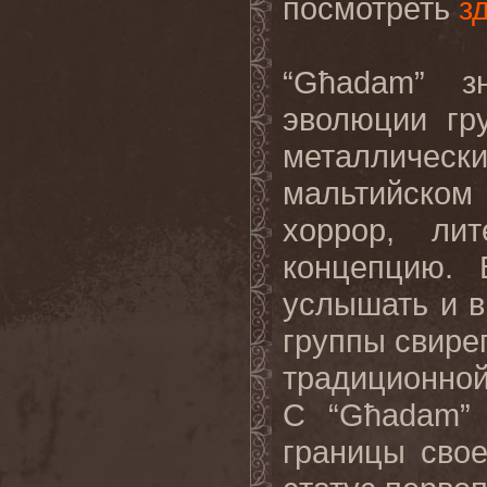
посмотреть
з
“
G
ħ
adam
” з
эволюции гр
металличе
мальтийском
хоррор, ли
концепцию. 
услышать и в
группы свире
традиционно
С “
G
ħ
adam
границы свое