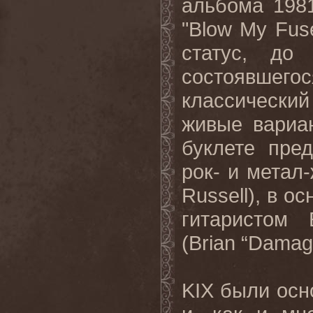
альбома 1981
"
Blow
My
Fus
статус, до 
состоявшег
классический
живые вариа
буклете пре
рок- и метал
Russell
), в о
гитаристом
(
Brian
“
Damag
KIX
были осн