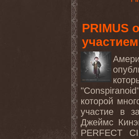
PRIMUS о
участием
Амер
опубл
котор
"
Conspiranoid
которой мног
участие в з
Джеймс Кинэ
PERFECT
C