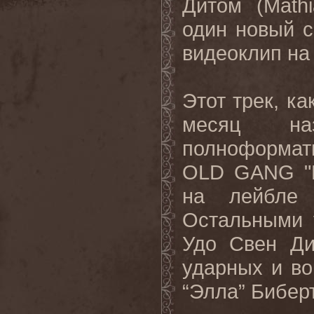
Дитом (Math
один новый 
видеоклип на
Этот трек, как
месяц на
полноформат
OLD
GANG
"
на лейбл
Остальными 
Удо Свен Ди
ударных и в
“Элла” Биберт 