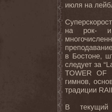
июля на лей
Суперскорос
на рок- и
многочисленн
преподавание
в Бостоне, ш
следует за “
L
TOWER
OF
гимнов, осн
традиции
RA
В текущий