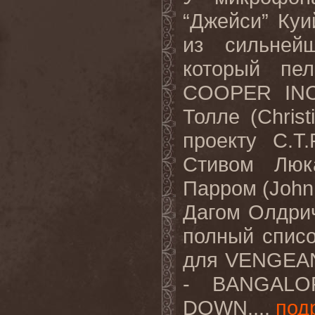
“Джейси” Куи
из сильней
который п
COOPER
IN
Толле (
Christ
проекту
C
.
T
.
Стивом Люк
Парром (
John
Дагом Олдри
полный списо
для
VENGEA
-
BANGALO
DOWN
....
под