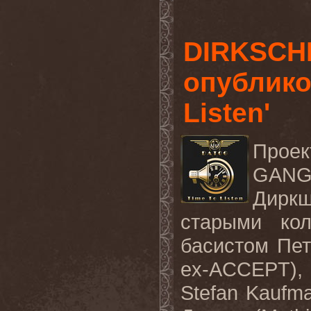
DIRKSCH
опублико
Listen'
Прое
GANG
Дирк
старыми ко
басистом Пет
ex-ACCEPT),
Stefan Kaufm