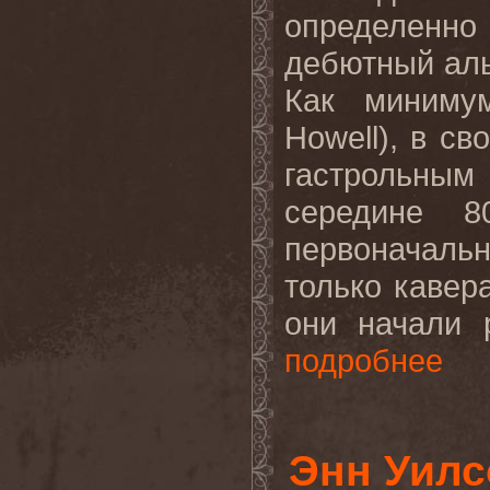
определенн
дебютный а
Как миниму
Howell
), в с
гастрольны
середине 8
первоначаль
только кавер
они начали р
подробнее
Энн Уилс