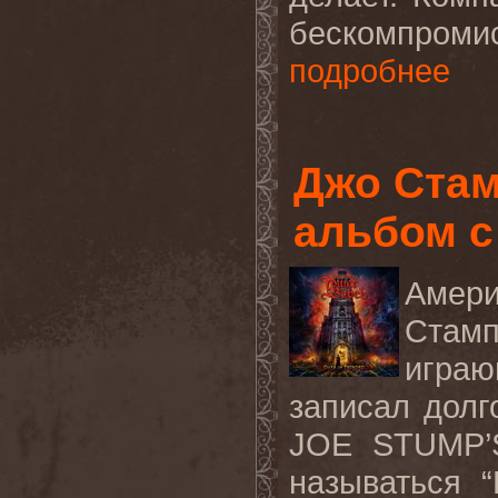
бескомпром
подробнее
Джо Стам
альбом 
Амер
Стам
играю
записал дол
JOE
STUMP
’
называться “