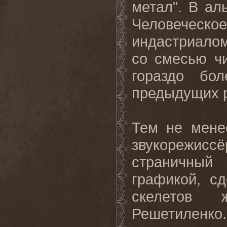
метал". В ал
Человеческое
индастриалом
со смесью чи
гораздо бо
предыдущих р
Тем не мене
звукорежиссё
страничный
графикой, с
скелетов 
Решетиленко. 