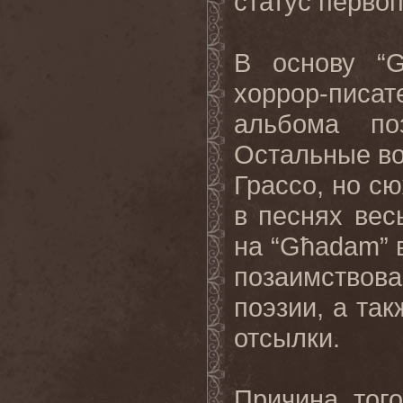
статус перво
В основу “
хоррор-писа
альбома по
Остальные во
Грассо, но с
в песнях вес
на “
G
ħ
adam
”
позаимствов
поэзии, а та
отсылки.
Причина того