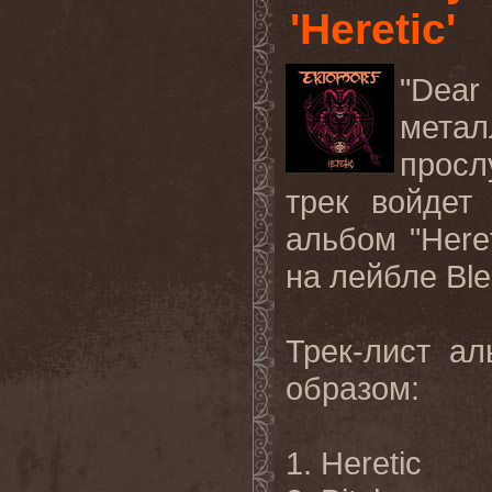
'Heretic'
"Dear
мета
прос
трек войдет
альбом "Heret
на лейбле Ble
Трек-лист а
образом:
1. Heretic