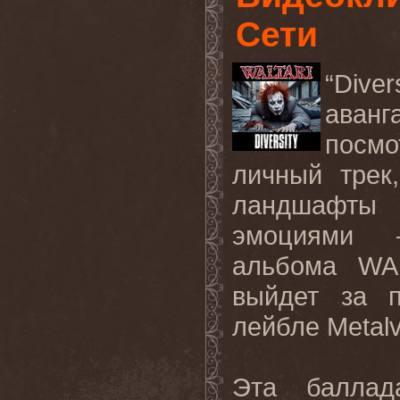
Сети
“Dive
аванг
посмо
личный трек
ландшафты
эмоциями
альбома
WA
выйдет за 
лейбле
Metalv
Эта баллад