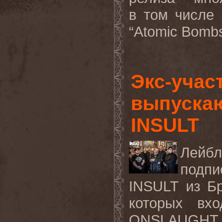
в том числе 
“
Atomic
Bomb
Экс-уча
выпускаю
INSULT
Лейбл
подпи
INSULT
из
Б
которых
вхо
ONSLAUGH