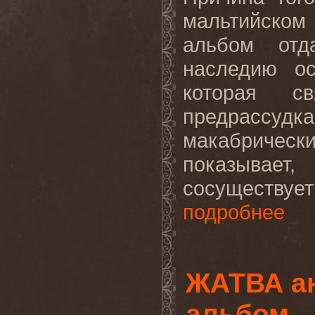
мальтийском 
альбом отд
наследию ос
которая с
предрасс
макабриче
показывает
сосуществу
подробнее
ЖАТВА ан
альбом