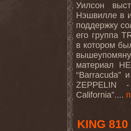
Уилсон выс
Нэшвилле в и
поддержку со
его группа
T
в котором бы
вышеупомянут
материал
HE
“
Barracuda
” и
ZEPPELIN
-
California
”....
п
KING 810