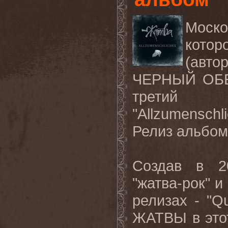
Моско
котор
(авто
ЧЕРНЫЙ ОБЕЛ
третий 
"Allzumenschl
Релиз альбом
Создав в 2
"жатва-рок" 
релизах - "Qu
ЖАТВЫ в этот