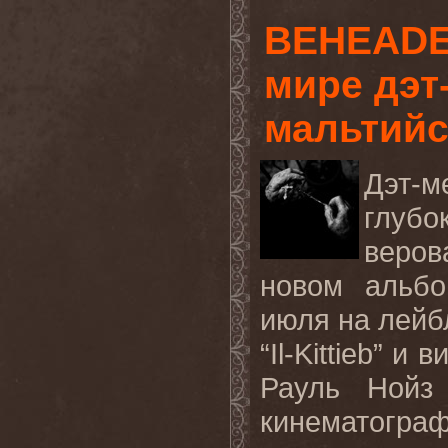
BEHEADE
мире дэт
мальтийс
Дэт-
глуб
веров
новом альбо
июля на лей
“
Il
-
Kittieb
” и в
Рауль Нойз
кинематог