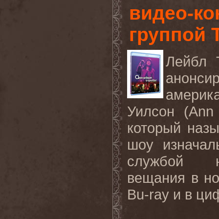
видео-ко
группой 
Лейбл
анонсир
америк
Уилсон (
Ann
который назы
шоу изначал
службой не
вещания в но
Bu
-
ray
и в ци