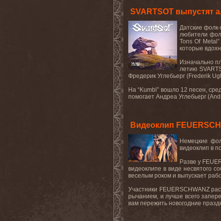
SVARTSOT выпустят а
Датские
фолк
-
любители фолк
Tons
Of
Metal
”
которые вдохн
Изначально пл
летию
SVART
Фредерик Углебьерг (
Frederik
Ugl
На “
Kumbl
” вошло 12 песен, ср
помогает Андреа Углебьерг (
And
Видеоклип FEUERSCHW
Немецкие фо
видеоклип в п
Разве у
FEUE
видеоклипе в виде несвятого с
веселым роком и выпускает раб
Участники
FEUERSCHWANZ
рас
рычанием, и лучше всего запере
вам пережить новогодние праздн