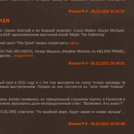
Roman P-V - 26.12.2021 11:41:17
LKER
т (
Jason
Ashcraft
) и их бывший вокалист Созос Майкл (
Sozos
Michael
),
ALKER
, вдохновленном карточной игрой
“Magic The Gathering”
.
ий сингл "
The
Spark
" можно посмотреть
здесь
.
SH
THE
ARCHERS
), Хизер Мишель (
Heather
Michele
,
ex
-
HELION
PRIME
),
другие....
подробнее
Roman P-V - 26.12.2021 10:36:51
й срок в 2011 году и с тех пор выходили на сцену только однажды (в
живым выступлениям. Первое из них состоится на “
John
Smith
Festival
”,
aisa
Jouhki
) появилась на официальной страничке группы в
Facebook
в
льбомом, музыканты дали неопределенный ответ: "Возможно. Кто
знает
?".
TTLELORE
ответили: "По крайней мере, будет какая-то новая музыка"....
Roman P-V - 26.12.2021 10:35:09