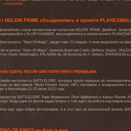
...
подробнее
лист HELION PRIME объединились в проекте PLANESWA
ифорнийских пауэр-прогрессив-металлистов
HELION
PRIME
Джейсон Эшкроф
оединившийся к
GLORYHAMMER
, воссоединились в новом проекте
PLANESW
бом
проекта
, “Tales Of Magic”,
увидит
свет
21
января
.
А пока видеоклип на свеж
тие в записи “
Tales
Of
Magic
” приняли Бриттни Слейз (
Brittney
Slayes
,
UNLEA
тон (
Taylor
Washington
,
PALADIN
) Ар-Эй Вольтер (
R
.
A
.
Voltaire
,
RAVENOUS
) и 
на сцену после шестилетнего перерыва
-симфо-металлисты
BATTLELORE
, которые взяли перерыв на неопределенны
года на фестивале “
Metal
Female
Voices
XIII
”), объявили о возвращении к 
ет в Финляндии 21-23 июля 2022 года.
окалистов
BATTLELORE
Томи Мюкканена (
Tomi
Mykk
ä
nen
) и Каисы Йоухки (
K
года. Когда один из фэнов задал вопрос о том, идет ли работа над новым а
жила еще одну новую фотографию, и в этот раз на аналогичный вопрос
BA
RING OF KINGS выйдет в мае