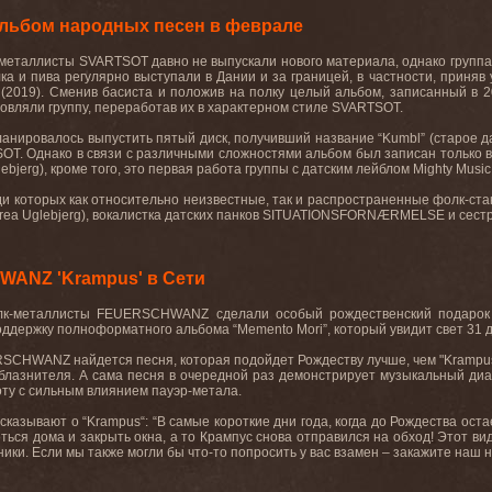
льбом народных песен в феврале
металлисты
SVARTSOT
давно
не
выпускали
нового
материала, однако группа
а и пива регулярно выступали в Дании и за границей, в частности, приняв
 (2019). Сменив басиста и положив на полку целый альбом, записанный в 
овляли группу, переработав их в характерном стиле
SVARTSOT
.
анировалось выпустить пятый диск, получивший название “
Kumbl
” (старое 
SOT.
Однако в связи с различными сложностями альбом был записан только
ebjerg
), кроме того, это первая работа группы с датским лейблом
Mighty
Music
еди которых как относительно неизвестные, так и распространенные фолк-ста
rea
Uglebjerg
), вокалистка датских панков
SITUATIONSFORN
Æ
RMELSE
и сест
ANZ 'Krampus' в Сети
лк-металлисты
FEUERSCHWANZ
сделали особый рождественский подарок
оддержку полноформатного альбома “
Memento
Mori
”, который увидит свет 31
RSCHWANZ
найдется песня, которая подойдет Рождеству лучше, чем "
Krampu
облазнителя. А сама песня в очередной раз демонстрирует музыкальный диап
оту с сильным влиянием пауэр-метала.
сказывают о “
Krampus
“: “В самые короткие дни года, когда до Рождества ост
ться дома и закрыть окна, а то Крампус снова отправился на обход! Этот ви
ики. Если мы также могли бы что-то попросить у вас взамен – закажите наш 