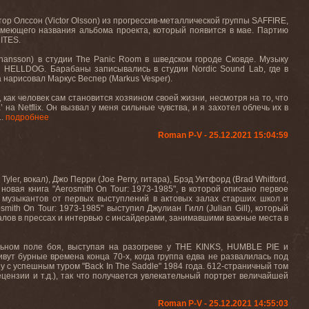
р Олссон (Victor Olsson) из прогрессив-металлической группы SAFFIRE,
 имеющего названия альбома проекта, который появится в мае. Партию
ITES.
hansson) в студии The Panic Room в шведском городе Сковде. Музыку
из HELLDOG. Барабаны записывались в студии Nordic Sound Lab, где в
а нарисовал Маркус Веспер (Markus Vesper).
 как человек сам становится хозяином своей жизни, несмотря на то, что
а Netflix. Он вызвал у меня сильные чувства, и я захотел облечь их в
..
подробнее
Roman P-V - 25.12.2021 15:04:59
 Tyler,
вокал
),
Джо
Перри
(Joe Perry,
гитара
),
Брэд
Уитфорд
(Brad Whitford,
новая
книга
"Aerosmith On Tour: 1973-1985",
в
которой
описано
первое
 музыкантов от первых выступлений в актовых залах старших школ и
smith
On
Tour
: 1973-1985" выступил Джулиан Гилл (
Julian
Gill
), который
иалов в прессах и интервью с инсайдерами, занимавшими важные места в
льном поле боя, выступая на разогреве у
THE
KINKS
,
HUMBLE
PIE
и
ивут бурные времена конца 70-х, когда группа едва не развалилась под
у с успешным туром "
Back
In
The
Saddle
" 1984 года. 612-страничный том
ензии и т.д.), так что получается увлекательный портрет величайшей
Roman P-V - 25.12.2021 14:55:03