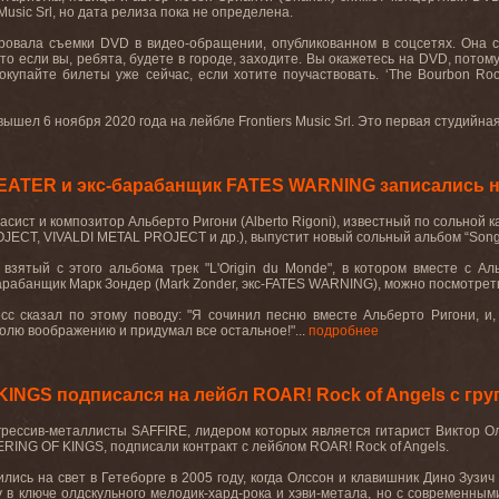
Music Srl
, но дата релиза пока не определена
.
ровала съемки
DVD
в видео-обращении, опубликованном в соцсетях. Она 
то если вы, ребята, будете в городе, заходите. Вы окажетесь на
DVD,
потому
окупайте билеты уже сейчас, если хотите поучаствовать.
‘The Bourbon R
вышел
6 ноября
2020 года
на лейбле
Frontiers
Music
Srl
.
Это
перв
ая
студийн
а
ATER и экс-барабанщик FATES WARNING записались на
асист
и
композитор
Альберто
Ригони
(Alberto Rigoni),
известный
по
сольной
к
JECT, VIVALDI METAL PROJECT
и
др
.)
, выпустит новый сольный альбом
“Song
взятый
с
этого
альбома
трек
"L'Origin du Monde",
в
котором
вместе
с
Ал
арабанщик
Марк
Зондер
(Mark Zonder,
экс
-FATES WARNING),
можно
посмотрет
сс сказал по этому поводу: "Я сочинил песню вместе Альберто Ригони, и,
волю воображению и придумал все остальное!"...
подробнее
INGS подписался на лейбл ROAR! Rock of Angels с гр
рессив-металлисты SAFFIRE, лидером которых является гитарист Виктор Олс
RING OF KINGS, подписали контракт с лейблом ROAR! Rock of Angels.
лись на свет в Гетеборге в 2005 году, когда Олссон и клавишник Дино Зузич 
у в ключе олдскульного мелодик-хард-рока и хэви-метала, но с современны