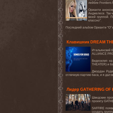
лейбле
Frontiers 
Орианти анонси
Анджелесе. Так ч
моей группой. П
классно".
Последний альбом Орианти
"
O
"
Клавишник DREAM THE
Итальянский
б
ALLIANCE PRO
Видеоклип
на
THEATER)
и
б
Джордан Руде
отличную партию баса, и я дал 
Лидер GATHERING OF K
Шведские прог
проекту GATHE
SAFFIRE появи
создать групп