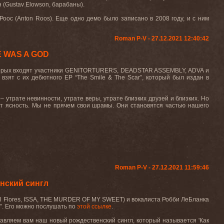
н (Gustav Elowson, барабаны).
Роос (Anton Roos). Еще одно демо было записано в 2008 году, и с ним
Roman P-V - 27.12.2021 12:40:42
E WAS A GOD
торых входят участники
GENITORTURERS
,
DEADSTAR
ASSEMBLY
,
ADVA
и
 взят с их дебютного
EP
“
The
Smile
&
The
Scar
”, который был издан в
 – утрате невинности, утрате веры, утрате близких друзей и близких. Но
т
ясность
.
Мы не прячем свои шрамы. Они
становятся
частью
нашего
Roman P-V - 27.12.2021 11:59:46
нский сингл
l Flores, ISSA, THE MURDER OF MY SWEET) и вокалиста Робби ЛеБланка
s”. Его можно послушать по
этой ссылке
.
авляем вам наш новый рождественский сингл, который называется 'Как