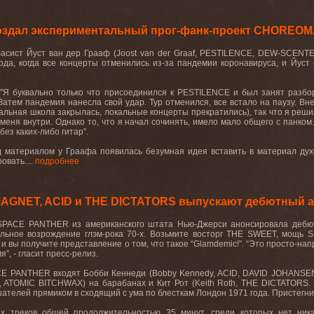
оздал экспериментальный прог-фанк-проект CHOREO
басист
Йуст
ван
дер
Грааф
(Joost van der Graaf, PESTILENCE, DEW-SCENT
ода, когда все концерты отменились из-за пандемии коронавируса, и Йуст 
 "Я буквально только что присоединился к
PESTILENCE
и был занят разбо
 Затем пандемия нанесла свой удар. Тур отменился, все встало на паузу. Вн
альная школа закрылась, локальные концерты прекратились), так что я реши
 меня внутри. Однако то, что я начал сочинять, имело мало общего с панком
без каких-либо гитар".
д материалом у Граафа появилась безумная идея вставить в материал дух
овать....
подробнее
AGNET, ACID и THE DICTATORS выпускают дебютный 
SPACE
PANTHER
из американского штата Нью-Джерси анонсировала дебю
альное возрождение глэм-рока 70-х. Возьмите восторг
THE
SWEET
, мощь
S
и вы получите представление о том, что такое “
Glamdemic
!”. “Это просто-н
я”, - гласит пресс-релиз.
CE
PANTHER
входят Бобби Кеннеди (
Bobby
Kennedy
,
ACID
,
DAVID
JOHANSE
,
ATOMIC
BITCHWAX
) на барабанах и Кит Рот (
Keith
Roth
,
THE
DICTATORS
.
ателей прямиком в сходящий с ума по блесткам Лондон 1971 года. Пристегн
ых треков общей продолжительностью 35 минут, среди которых нет ник