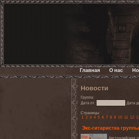
Главная
О нас
Но
Новости
Группа:
Дата от:
Дата д
Страницы:
1
2
3
4
5
6
7
8
9
10
11
12
1
Экс-гитаристка групп
Австралийская г