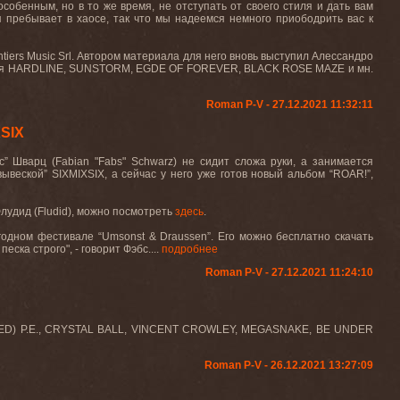
 особенным, но в то же время, не отступать от своего стиля и дать вам
я пребывает в хаосе, так что мы надеемся немного приободрить вас к
tiers Music Srl. Автором материала для него вновь выступил Алессандро
включая HARDLINE, SUNSTORM, EGDE OF FOREVER, BLACK ROSE MAZE и мн.
Roman P-V - 27.12.2021 11:32:11
SIX
с” Шварц (
Fabian
"
Fabs
"
Schwarz
) не сидит сложа руки, а занимается
вывеской”
SIXMIXSIX
, а сейчас у него уже готов новый альбом “
ROAR
!”,
лудид (
Fludid
), можно посмотреть
здесь
.
годном фестивале “
Umsonst
&
Draussen
”. Его можно бесплатно скачать
еска строго", - говорит Фэбс....
подробнее
Roman P-V - 27.12.2021 11:24:10
, (HED) P.E., CRYSTAL BALL, VINCENT CROWLEY, MEGASNAKE, BE UNDER
Roman P-V - 26.12.2021 13:27:09