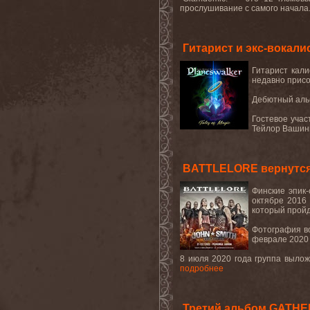
прослушивание с самого начала. 
Гитарист и экс-вока
Гитарист кал
недавно прис
Дебютный
аль
Гостевое учас
Тейлор Вашинг
BATTLELORE вернутся 
Финские эпик
октябре 2016 
который пройд
Фотография в
феврале 2020 
8 июля 2020 года группа выло
подробнее
Третий альбом GATHE