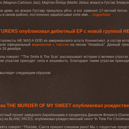
(Magnus Carlsson, бас), Мартин Йобур (Martin Järbur, вокал) и Густав Эловсо
ое демо, но вскоре Густаву пришлось уйти, и его заменил 17-летний Антон 
 в своем районе, постепенно зарабатывая себе имя....
подробнее
URERS опубликовал дебютный EP с новой группой H
еталлисты
HE
WAS
A
GOD
из американского штата Коннектикут, в состав ко
овали официальный
видеоролик с текстом
на песню
"Amadeus".
Данный трек
 16 декабря.
пы говорят: “’
The
Smile
&
The
Scar
’ рассказывает истории о великих утратах
ким утратам приходят сила и решимость. Благодаря
таким
утратам
приходи
 выглядит следующим образом
:
ика THE MURDER OF MY SWEET опубликовал рождестве
естный проект шведского барабанщика и продюсера Даниеля Флореса (Danie
nc) из BLANC FACES, опубликовал рождественский сингл “In Time For Christma
екта говорят: “Похоже, Санта пришел слишком рано! Мы с гордостью предст