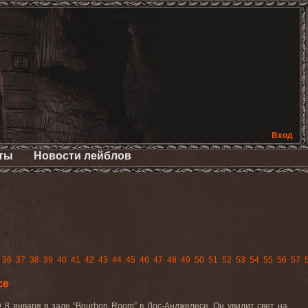
Вход
ты
Новости лейблов
36
37
38
39
40
41
42
43
44
45
46
47
48
49
50
51
52
53
54
55
56
57
се
D
8 января в зале
“Bourbon Room”
в Лос-Анджелесе. Он увидит свет на