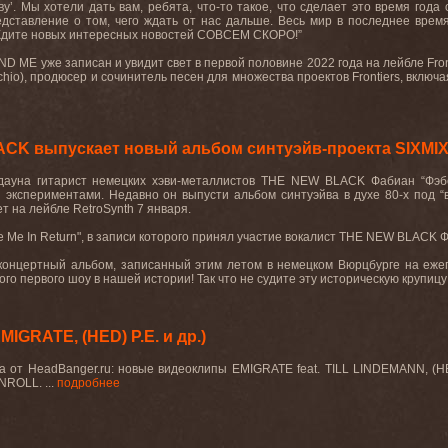
ву’. Мы хотели дать вам, ребята, что-то такое, что сделает это время года
дставление о том, чего ждать от нас дальше. Весь мир в последнее врем
Ждите новых интересных новостей СОВСЕМ СКОРО!”
D ME уже записан и увидит свет в первой половине 2022 года на лейбле Fron
ecchio), продюсер и сочинитель песен для множества проектов Frontiers, 
CK выпускает новый альбом синтуэйв-проекта SIXMIX
дауна гитарист немецких хэви-металлистов
THE
NEW
BLACK
Фабиан “Фэб
 экспериментами. Недавно он выпусти альбом синтуэйва в духе 80-х под “
ет на лейбле
RetroSynth
7 января.
e
Me
In
Return
", в записи которого принял участие вокалист
THE
NEW
BLACK
Ф
концертный альбом, записанный этим летом в немецком Вюрцбурге на еже
ого первого шоу в нашей истории! Так что не судите эту историческую крупицу п
IGRATE, (HED) P.E. и др.)
та от HeadBanger.ru: новые видеоклипы EMIGRATE feat. TILL LINDEMANN
ROLL. ...
подробнее