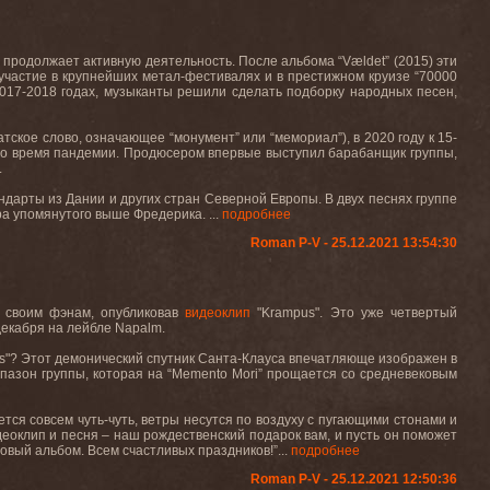
 продолжает активную деятельность. После альбома “
V
æ
ldet
” (2015) эти
 участие в крупнейших метал-фестивалях и в престижном круизе “70000
2017-2018 годах, музыканты решили сделать подборку народных песен,
датское слово, означающее “монумент” или “мемориал”), в 2020 году к 15-
 во время пандемии. Продюсером впервые выступил барабанщик группы,
.
ндарты из Дании и других стран Северной Европы. В двух песнях группе
ра упомянутого выше Фредерика. ...
подробнее
Roman P-V - 25.12.2021 13:54:30
 своим фэнам, опубликовав
видеоклип
"
Krampus
". Это уже четвертый
 декабря на лейбле
Napalm
.
s
"? Этот демонический спутник Санта-Клауса впечатляюще изображен в
азон группы, которая на “
Memento
Mori
” прощается со средневековым
ается совсем чуть-чуть, ветры несутся по воздуху с пугающими стонами и
деоклип и песня – наш рождественский подарок вам, и пусть он поможет
новый альбом. Всем
счастливых
праздников
!”
...
подробнее
Roman P-V - 25.12.2021 12:50:36