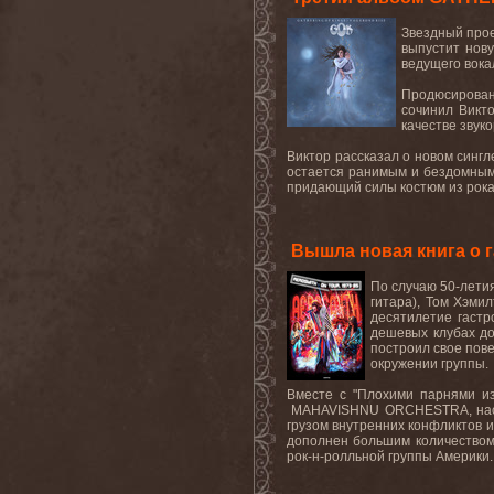
Звездный прое
выпустит нову
ведущего вока
Продюсирован
сочинил Викто
качестве звук
Виктор рассказал о новом сингл
остается ранимым и бездомным. 
придающий силы костюм из рока 8
Вышла новая книга о г
По
случаю
50-
лети
гитара
),
Том
Хэмил
десятилетие
гастр
дешевых клубах до
построил свое пове
окружении группы.
Вместе с "Плохими парнями из
MAHAVISHNU
ORCHESTRA
, н
грузом внутренних конфликтов 
дополнен большим количеством 
рок-н-ролльной группы Америки..