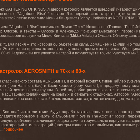
кт GATHERING OF KINGS, лидером которого является шведский гитарист Викто
ю песню "Vagabond Rise" 2 января. Это первый сингл с третьего, пока не
ла в этой песне исполнил Йонни Линдквист (Jonny Lindkvist) из NOCTURNAL R
ием "Vagabond Rise" занимался Томас “Плек” Йоханссон (Thomas "Plec" Jo
р Олссон, а тексты – Олссон и Александр Фрисборг (Alexander Frisborg) 
орежиссеров выступили Микко Виитала (Mikko Viitala) и Олссон. Обложку сингл
е: "Сама песня – это история об обретении силы, домашнем насилии и о том,
Эта история пришла ко мне в голову после просмотра сериала ‘Уборщица’ н
0-х! Надеюсь, вы все уловите настрой и почувствуете то, что чувствуем мы"..
астролях AEROSMITH в 70-х и 80-х
я
классического
состава
AEROSMITH,
в
который
входят
Стивен
Тайлер
(Steven
тон
(Tom Hamilton,
бас
)
и
Джой
Крамер
(Joey Kramer),
в
продажу
поступила
ольной
деятельности
группы
.
В ней подробно рассказывается о всем пути
 масштабных хэдлайн-шоу на крытых и открытых стадионах. Автором "
Aero
ствование на основе статей в локальных газетах, отчетов очевидцев, матер
 Бостона" читатели книги будут зарабатывать первые очки на рок-н-рол
асладятся прорывом в чарты с альбомами "
Toys
In
The
Attic
" и "
Rocks
", переж
и злоупотребления различными веществами, и триумфально вернутся на сцен
фотографий и иллюстраций (постеры концертов и альбомов, винтажные рец
..
подробнее