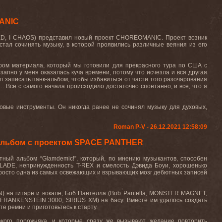
MANIC
ED, I CHAOS)
представил
новый
проект
CHOREOMANIC.
Проект возник
стал сочинять музыку, в которой проявились различные веяния из его
ром материала, который мы готовили для прекрасного тура по США с
езапно у меня оказалась куча времени, потому что исчезла и вся другая
л записать панк-альбом, чтобы избавиться от части того разочарования
… Все с самого начала происходило достаточно спонтанно, и все, что я
овые инструменты. Он никогда ранее не сочинял музыку для духовых,
Roman P-V - 26.12.2021 12:58:09
альбом с проектом SPACE PANTHER
тный альбом “
Glamdemic
!”, который, по мнению музыкантов, способен
LADE
, непринужденность
T
-
REX
и смелость Дэвида Боуи, хорошенько
апросто одна из самых освежающих и взрывающих мозг дебютных записей
N
) на гитаре и вокале, Боб Пантелла (
Bob
Pantella
,
MONSTER
MAGNET
,
FRANKENSTEIN
3000,
SIRIUS
XM
) на басу. Вместе им удалось создать
ите
ремни
и
приготовьтесь
к
старту
.
акого порожняка, и которые сразу же вызывают желание повторить