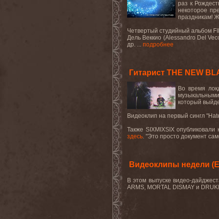
раз к Рождест
некоторое пре
праздникам! 
Четвертый студийный альбом FIN
Дель Веккио (Alessandro Del V
др. ...
подробнее
Гитарист THE NEW BLA
Во время лок
музыкальными
который выйд
Видеоклип на первый сингл "
Hat
Также
SIXMIXSIX
опубликовали 
здесь
. "Это просто документ сам
Видеоклипы недели (EM
В этом выпуске видео-дайджес
ARMS, MORTAL DISMAY и DRUKN