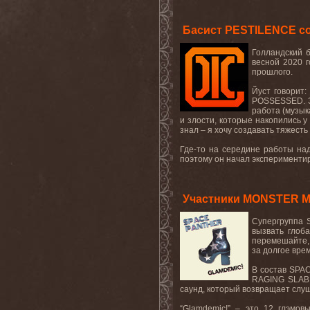
Басист PESTILENCE с
Голландский
весной 2020 г
прошлого.
Йуст говорит:
POSSESSED
.
работа (музык
и злости, которые накопились у
знал – я хочу создавать тяжесть 
Где-то на середине работы на
поэтому он начал экспериментир
Участники MONSTER M
Супергруппа
вызвать глоб
перемешайте, 
за долгое врем
В состав
SPA
RAGING
SLAB
саунд, который возвращает слуш
“
Glamdemic
!” – это 12 глэмов