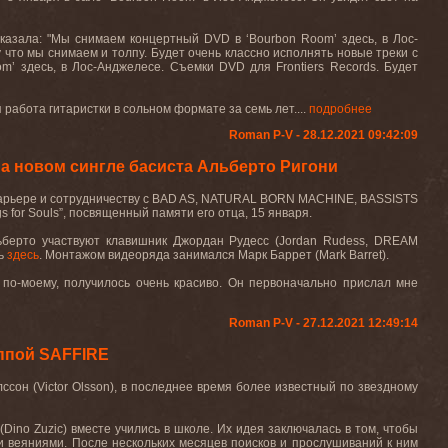
сказала:
"
Мы снимаем концертный
DVD
в
‘Bourbon Room’
здесь, в Лос-
 что мы снимаем и толпу. Будет очень классно исполнять новые треки с
oom’
здесь, в Лос-Анджелесе. Съемки
DVD
для
Frontiers Records.
Будет
я
работ
а
гитаристки в сольном формате за семь лет.
...
подробнее
Roman P-V - 28.12.2021 09:42:09
 новом сингле басиста Альберто Ригони
арьере
и
сотрудничеству
с
BAD AS, NATURAL BORN MACHINE, BASSISTS
s for Souls”,
посвященный памяти его отца, 15 января
.
ьберто
участвуют
клавишник
Джордан
Рудесс
(Jordan Rudess, DREAM
ь
здесь
.
Монтажом
видеоряда занимался Марк Баррет (
Mark Barret
)
.
 по-моему, получилось очень красиво. Он первоначально прислал мне
Roman P-V - 27.12.2021 12:49:14
уппой SAFFIRE
сон (Victor Olsson), в последнее время более известный по звездному
(Dino Zuzic) вместе учились в школе. Их идея заключалась в том, чтобы
ми веяниями. После нескольких месяцев поисков и прослушиваний к ним