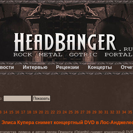
вости
Интервью
Рецензии
Концерты
Отче
о:
3
14
15
16
17
18
19
20
21
22
23
24
25
26
27
28
29
30
31
32
33
34
35
ы Элиса Купера снимет концертный DVD в Лос-Анджеле
итаристка, певица и автор песен Орианти (
Orianthi
) снимет концертный
DV