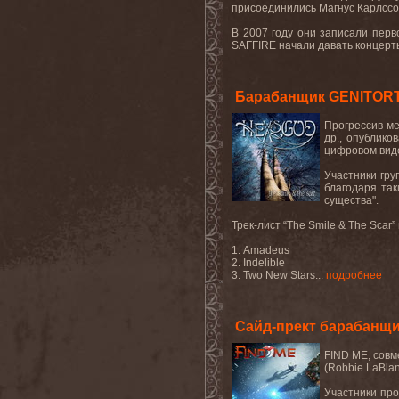
присоединились Магнус Карлссон 
В 2007 году они записали перв
SAFFIRE начали давать концерты
Барабанщик GENITORT
Прогрессив-м
др., опублик
цифровом виде
Участники груп
благодаря та
существа
".
Трек-лист “
The
Smile
&
The
Scar
”
1. Amadeus
2. Indelible
3. Two New Stars
...
подробнее
Сайд-прект барабанщ
FIND ME, совм
(Robbie LaBla
Участники про