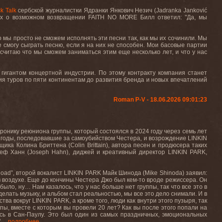
k Talk
сербской журналистки Ядранки Янкович Незич (Jadranka Janković
ухах о возможном возвращении FAITH NO MORE Билл ответил: "Да, мы
 мы просто не сможем исполнять эти песни так, как мы их сочинили. Мы
е смогу сыграть песню, если я на них не способен. Мои басовые партии
 считаю что мы сможем заниматься этим еще несколько лет, и что у нас
гигантом концертной индустрии. По этому контракту компания станет
я туров по пяти континентам до развития бренда и новых впечатлений
Roman P-V - 18.06.2026 09:01:23
ронику реюниона группы, который состоялся в 2024 году через семь лет
 годы, последовавшие за самоубийством Честера, и возрождение LINKIN
ка Колина Бриттена (Colin Brittain), автора песен и продюсера таких
еф Ханн (Joseph Hahn), диджей и креативный директор LINKIN PARK,
ad”, второй вокалист LINKIN PARK Майк Шинода (Mike Shinoda) заявил:
 в воздухе. Еще до кончины Честера Джо был кем-то вроде режиссера. Он
было, ну… Нам казалось, что у нас больше нет группы, так что все это в
делать музыку, и альбом стал реальностью, мы все это дело снимали. И в
тва вокруг LINKIN PARK, а кроме того, люди как внутри этого пузыря, так
уппы, вместе с которым вы провели 20 лет? Как вы после этого попали на
лась в Сан-Паулу. Это был один из самых праздничных, эмоциональных
...
подробнее