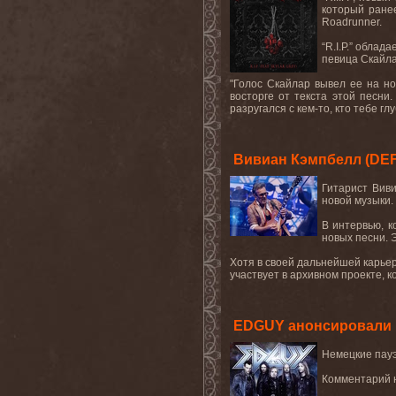
который ранее
Roadrunner.
“R.I.P.” обла
певица Скайла
"Голос Скайлар вывел ее на но
восторге от текста этой песни
разругался с кем-то, кто тебе г
Вивиан Кэмпбелл (DE
Гитарист Вив
новой музыки.
В интервью, к
новых песни. 
Хотя в своей дальнейшей карье
участвует в архивном проекте, к
EDGUY анонсировали п
Немецкие пауэ
Комментарий н