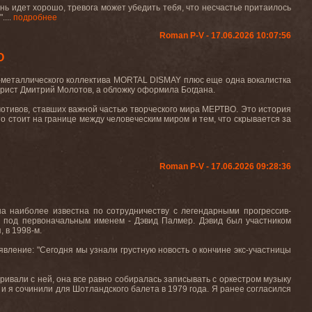
нь идет хорошо, тревога может убедить тебя, что несчастье притаилось
....
подробнее
Roman P-V - 17.06.2026 10:07:56
О
т-металлического коллектива MORTAL DISMAY плюс еще одна вокалистка
тарист Дмитрий Молотов, а обложку оформила Богдана.
мотивов, ставших важной частью творческого мира МЕРТВО. Это история
кто стоит на границе между человеческим миром и тем, что скрывается за
Roman P-V - 17.06.2026 09:28:36
а наиболее известна по сотрудничеству с легендарными прогрессив-
 под первоначальным именем - Дэвид Палмер. Дэвид был участником
 в 1998-м.
вление: "Сегодня мы узнали грустную новость о кончине экс-участницы
варивали с ней, она все равно собиралась записывать с оркестром музыку
.) и я сочинили для Шотландского балета в 1979 года. Я ранее согласился