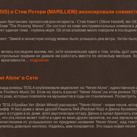
ESIS) и Стив Ротери (MARILLION) анонсировали совмес
ших британских прогрессив-рок-гитариста - Стив Хакетт (Steve Hackett, экс-
боме "The Roaring Waves". Он состоит из семи инструментальных номеров в 
ет единая тема - глубина моря. Об этом альбоме много говорили в последние г
яет: "Зимой в ненастную погоду можно было услышать рев ветра. Уитби был
 велась последние восемь лет, хотя изначальная идея о том, чтобы дуэт зап
строльные графики не давали им работать вместе по нескольку месяцев. Хо
креативности....
подробнее
r Alone' в Сети
хард-рокеры TESLA опубликовали видеоклип на "Never Alone", единственную 
е Frontiers Music Srl. Если не брать в расчет “Never Alone”,на этом релиз
го рока, которые повлияли на музыкантов в годы их становления. Посмотре
т TESLA Брайан Уит (Brian Wheat) рассказал: "'Never Alone' - новая песня, к
рифф. Я был дома у моих друзей Рашель Рей (Rachael Ray) и Джона Кусимано
ошел в студию в их доме, взял акустическую гитару Джона и начал бренчать эт
 что эта песня может пойти в один из моих других проектов, но она звучала как
ечатлением от услышанного он придумал название 'Never Alone', над текс
лучилось довольно неплохо. Надеюсь, вам понравится. Это наша новая песня 'N