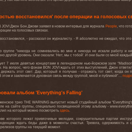
остью восстановился' после операции на голосовых с
 JOVI Джон Бон Джови заявил в новом интервью для журнала
People
, что го
ерации на голосовых связках.
восстановился, - рассказал он журналисту. - Я абсолютно не ожидал, что эт
по группе "никогда не сомневались во мне и никогда не искали работу и 
о другой уровень. Они сказали: 'Нет, мы с тобой'. И они были со мной кажды
ртует 7 июля девятью концертами в легендарном нью-йоркском зале “Madiso
 На вопрос, чего фэнам BON JOVI ждать от этих выступлений, Джон ответил:
ержать этот свет. Дар, который я получаю - отражать тот свет, когда он 
В этом и заключается духовная связь между группой, мной и публикой”....
подр
али альбом 'Everything's Falling'
женское трио THE WARNING выпустит новый студийный альбом "Everything's F
ле на сайте группы, специально посвященной этому альбому -
www.everythin
еоклип на который можно посмотреть
здесь
.
основе которого лежат привязчивые мелодии, сокрушительные партии инстр
нденции ждать беды даже в моменты счастья. Тревога, одержимость и
релизов группы на текущий момент.