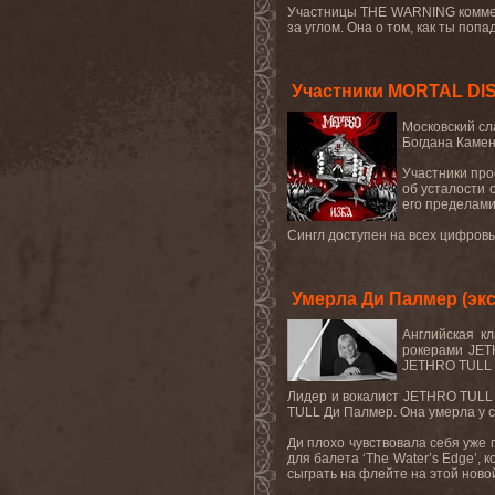
Участницы THE WARNING комменти
за углом. Она о том, как ты по
Участники MORTAL DI
Московский сл
Богдана Камен
Участники про
об усталости 
его пределами.
Сингл доступен на всех цифро
Умерла Ди Палмер (эк
Английская к
рокерами JET
JETHRO TULL с
Лидер и вокалист JETHRO TULL 
TULL Ди Палмер. Она умерла у 
Ди плохо чувствовала себя уже п
для балета ‘The Water’s Edge’, 
сыграть на флейте на этой новой