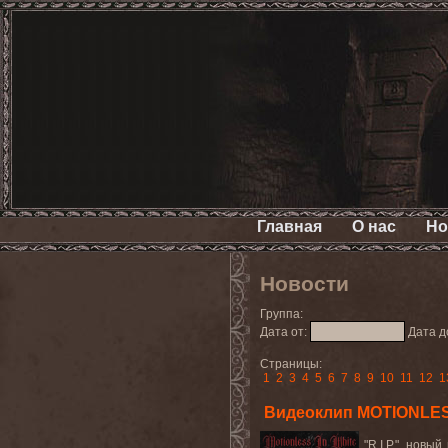
Главная
О нас
Но
Новости
Группа:
Дата от:
Дата д
Страницы:
1
2
3
4
5
6
7
8
9
10
11
12
1
Видеоклип MOTIONLESS 
"R.I.P.", нов