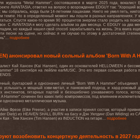
ля журнала “Metal Hammer”, состоявшемся в марте 2025 года, вокалист 
екте AVANTASIA, ответил на вопрос о возрождении EDGUY так: "Хороший воп
: мы собрались, когда были 14-летними пацанами. Никто не умел петь, никт
ном темпе. Но в определенный момент мы пошли в разных направлениях. У ка
аться. Спустя какое-то время 90 процентов энергии стало уходить на поиск
все. С AVANTASIA я могу сделать альбом за два месяца. С EDGUY за два ме
адим, но каждый нашел свой способ зарабатывать на жизнь. Эта книга еще не
ти песни на сцене, но сейчас я не скучаю по этому в достаточной степе
ь"....
подробнее
N) анонсировал новый сольный альбом 'Born With A 
окалист Кай Хансен (Kai Hansen), один из основателей HELLOWEEN и бесс
Hammer" 18 сентября на лейбле earMUSIC. Это его первая сольная работа по
IENDS.
ичный, бунтарский и однозначно личный "Born With A Hammer" объединил 
о услышать и мощный хэви-метал, и панковский подход, и хард-роковый д
их инстинктов, гитарных партий и безошибочно узнаваемого голоса, ко
h A Hammer" сочинен без каких либо компромиссов, под влиянием исключител
 и однозначно металлическая музыка.
ке Фрезе (Eike Freese), а участие в записи принял состав, который привнес
der Dietz) из HEAVEN SHALL BURN на басу и Дэн Уилдинг (Dan Wilding) из 
ын Кая - Тим Хансен (Tim Hansen) из INDUCTION на гитаре....
подробнее
уют возобновить концертную деятельность в 2027 го