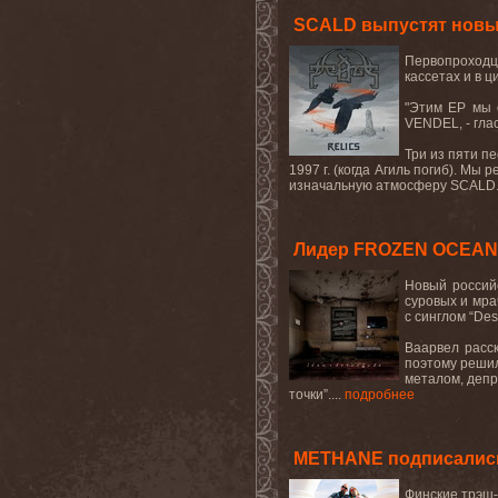
SCALD выпустят новый
Первопроходцы
кассетах и в 
"Этим EP мы 
VENDEL, - гла
Три из пяти пе
1997 г. (когда Агиль погиб). Мы
изначальную атмосферу SCALD.
Лидер FROZEN OCEAN 
Новый россий
суровых и мра
с синглом “De
Ваарвел расск
поэтому решил
металом, депр
точки”....
подробнее
METHANE подписались 
Финские трэш-