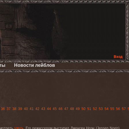
Вход
ты
Новости лейблов
36
37
38
39
40
41
42
43
44
45
46
47
48
49
50
51
52
53
54
55
56
57
смотреть
здесь
. Его режиссером выступил Дженсен Ноэн (Jensen Noen),