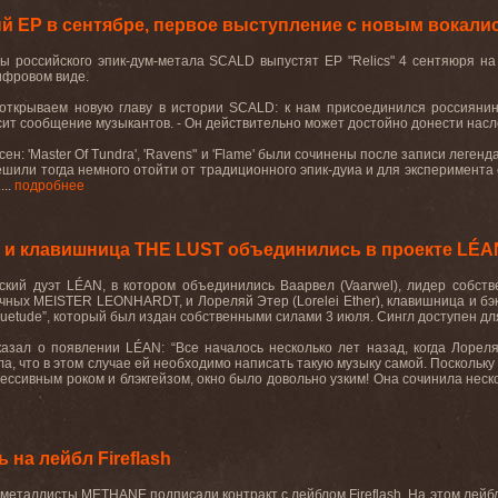
 EP в сентябре, первое выступление с новым вокалист
 российского эпик-дум-метала SCALD выпустят EP "Relics" 4 сентяюря на 
цифровом виде.
открываем новую главу в истории SCALD: к нам присоединился россиянин 
сит сообщение музыкантов. - Он действительно может достойно донести наследи
сен: 'Master Of Tundra', 'Ravens" и 'Flame' были сочинены после записи легенда
 решили тогда немного отойти от традиционного эпик-дуиа и для эксперимент
...
подробнее
и клавишница THE LUST объединились в проекте LÉA
ский дуэт LÉAN, в котором объединились Ваарвел (Vaarwel), лидер собс
чных MEISTER LEONHARDT, и Лореляй Этер (Lorelei Ether), клавишница и бэ
suetude”, который был издан собственными силами 3 июля. Сингл доступен 
азал о появлении LÉAN: “Все началось несколько лет назад, когда Лорел
а, что в этом случае ей необходимо написать такую музыку самой. Поскольку
ессивным роком и блэкгейзом, окно было довольно узким! Она сочинила неско
на лейбл Fireflash
металлисты METHANE подписали контракт с лейблом Fireflash. На этом лейб