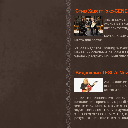
Стив Хакетт (экс-GEN
Два известней
усилия на аль
них присутству
Ротери объясн
место для роста".
Работа над "The Roaring Waves"
менее, их основные работы и га
удалось раскрыть мощный пласт 
Видеоклип TESLA 'Neve
Американские 
июля на лейбл
блюза и ранне
Басист, клавишник и бэк-вокалис
началась как простой гитарный 
чем-то себя занять, так что я п
звучат как песня TESLA. Я думал,
это определенно TESLA. Под вп
результате, как мне кажется, по