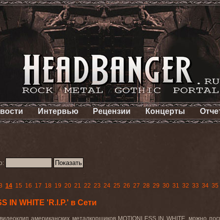
вости
Интервью
Рецензии
Концерты
Отче
о:
3
14
15
16
17
18
19
20
21
22
23
24
25
26
27
28
29
30
31
32
33
34
35
IN WHITE 'R.I.P.' в Сети
ый видеоклип американских металкорщиков MOTIONLESS IN WHITE, можно по