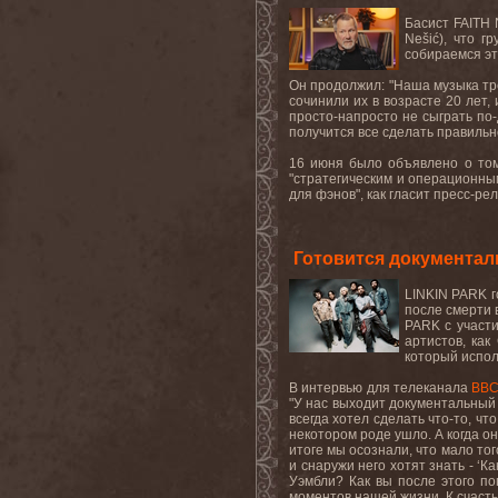
Басист FAITH 
Nešić), что 
собираемся это
Он продолжил: "Наша музыка тре
сочинили их в возрасте 20 лет,
просто-напросто не сыграть по-
получится все сделать правильно
16 июня было объявлено о том
"стратегическим и операционны
для фэнов", как гласит пресс-рели
Готовится документа
LINKIN PARK г
после смерти 
PARK с участи
артистов, ка
который испол
В интервью для телеканала
BBC
"У нас выходит документальный 
всегда хотел сделать что-то, чт
некотором роде ушло. А когда он
итоге мы осознали, что мало тог
и снаружи него хотят знать - ‘К
Уэмбли? Как вы после этого по
моментов нашей жизни. К счастью