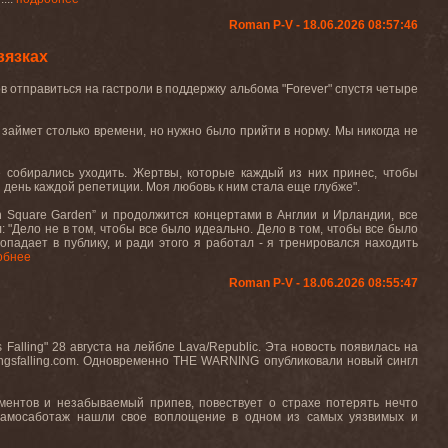
Roman P-V - 18.06.2026 08:57:46
вязках
тов отправиться на гастроли в поддержку альбома "Forever" спустя четыре
о займет столько времени, но нужно было прийти в норму. Мы никогда не
не собирались уходить. Жертвы, которые каждый из них принес, чтобы
й день каждой репетиции. Моя любовь к ним стала еще глубже".
n Square Garden” и продолжится концертами в Англии и Ирландии, все
 "Дело не в том, чтобы все было идеально. Дело в том, чтобы все было
попадает в публику, и ради этого я работал - я тренировался находить
обнее
Roman P-V - 18.06.2026 08:55:47
alling" 28 августа на лейбле Lava/Republic. Эта новость появилась на
gsfalling.com.
Одновременно THE WARNING опубликовали новый сингл
ументов и незабываемый припев, повествует о страхе потерять нечто
 самосаботаж нашли свое воплощение в одном из самых уязвимых и