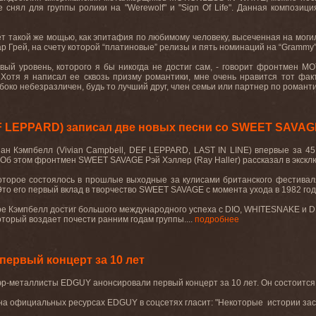
 снял для группы ролики на "Werewolf" и "Sign Of Life". Данная композиц
дает такой же мощью, как эпитафия по любимому человеку, высеченная на мог
р Грей, на счету которой “платиновые” релизы и пять номинаций на “Grammy”
вый уровень, которого я бы никогда не достиг сам, - говорит фронтмен MO
. Хотя я написал ее сквозь призму романтики, мне очень нравится тот фак
лубоко небезразличен, будь то лучший друг, член семьи или партнер по романт
F LEPPARD) записал две новых песни со SWEET SAVAG
иан Кэмпбелл (Vivian Campbell, DEF LEPPARD, LAST IN LINE) впервые за 4
 Об этом фронтмен SWEET SAVAGE Рэй Хэллер (Ray Haller) рассказал в экск
оторое состоялось в прошлые выходные за кулисами британского фестиваля
Это его первый вклад в творчество SWEET SAVAGE с момента ухода в 1982 год
ре Кэмпбелл достиг большого международного успеха с DIO, WHITESNAKE и D
оторый воздает почести ранним годам группы....
подробнее
ервый концерт за 10 лет
р-металлисты EDGUY анонсировали первый концерт за 10 лет. Он состоится в
а официальных ресурсах EDGUY в соцсетях гласит: "Некоторые истории зас