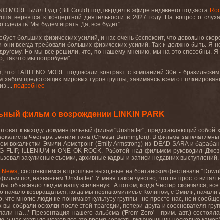
NO MORE Билл Гулд (Bill Gould) подтвердил в эфире недавнего подкаста
Roc
группа вернется к концертной деятельности в 2027 году. На вопрос о сл
 сделать. Мы будем играть. Да, все будет".
бует больших физических усилий, и нас очень беспокоит, что довольно скоро
 и они всегда требовали больших физических усилий. Так и должно быть. Я н
другому. Но мы все решили, что, по нашему мнению, мы на это способны. Я
, так что мы попробуем".
, что FAITH NO MORE подписали контракт с компанией 30e - бразильским 
м хабом предстоящих мировых туров группы, занимаясь всем от планировани
з....
подробнее
льный фильм о возрождении LINKIN PARK
отовят к выходу документальный фильм "Unshatter", представляющий собой х
вокалиста Честера Беннингтона (Chester Bennington). В фильме запечатлены
ем вокалистки Эмили Армстронг (Emily Armstrong) из DEAD SARA и барабанщи
к G FLIP, ILLENIUM и ONE OK ROCK. Работой над фильмом руководил Джоз
ьзовал закулисные съемки, архивные кадры и записи недавних выступлений.
 News
, состоявшемся в прошлые выходные на британском фестивале “Downlo
фильм под названием 'Unshatter'. У меня такое чувство, что он просто витал
о бы объясняло людям нашу вселенную. А потом, когда Честер скончался, все 
о начало возвращаться, когда мы познакомились с Колином, с Эмили, начали 
о, что многие люди не понимают культуру группы - не просто нас, но и сообщес
ак вы собрали осколки после этой трагедии, потери друга и сооснователя гр
пали на…’ Презентация нашего альбома ('From Zero' - прим. авт.) состоя
, у нас хватило мозгов все это время держать включенными несколько камер".