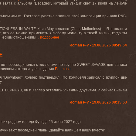
ия взята с альбома "Decades", который увидит свет 17 июля на лейбле
ильном камне. Гостевое участие в записи этой композиции приняла R&B-
.
TIONLESS IN WHITE Крис Моушенлесс (Chris Motionless). - Я в полном
т, что ее можно применить к любому моменту в твоей жизни, когда ты
ическим отношениям....
подробнее
Roman P-V - 19.06.2026 08:49:54
E
5 лет воссоединился с коллегами по группе SWEET SAVAGE для записи
люзивном интервью для издания
Eonmusic
.
 “Download”, Хэллер подтвердил, что Кэмпбелл записал с группой две
у.
EF LEPPARD, он и Хэллер остались близкими друзьями. И сейчас Вивиан
Roman P-V - 19.06.2026 08:35:53
 их родном городе Фульда 25 июня 2027 года.
луживают последней главы. Давайте напишем нашу вместе".