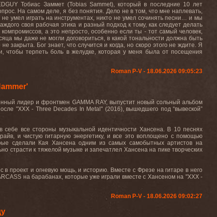
EDGUY Тобиас Заммет (Tobias Sammet), который в последние 10 лет
рос. На самом деле, я без понятия. Дело не в том, что мне наплевать,
о не умел играть на инструментах, никто не умел сочинять песни… и мы
ждого своя рабочая этика и разный подход к тому, как следует делать
 компромиссов, а это непросто, особенно если ты - тот самый человек,
сяца мы даже не могли договориться, в какой тональности должна быть
 закрыта. Бог знает, что случится и когда, но скоро этого не ждите. Я
ни, чтобы терпеть боль в желудке, которая у меня была от посещения
Roman P-V - 18.06.2026 09:05:23
Hammer'
менный лидер и фронтмен GAMMA RAY, выпустит новый сольный альбом
сле "XXX - Three Decades In Metal" (2016), вышедшего под “вывеской”
в себе все стороны музыкальной идентичности Хансена. В 10 песнях
райв, и чистую гитарную энергетику, и все это воплощено с помощью
торые сделали Кая Хансена одним из самых самобытных артистов на
ьно страсти к тяжелой музыке и запечатлел Хансена на пике творческих
 в проект и огневую мощь, и историю. Вместе с Фрезе на гитаре в него
CARCASS на барабанах, которые уже играли вместе с Хансеном на "XXX -
Roman P-V - 18.06.2026 09:02:27
ду