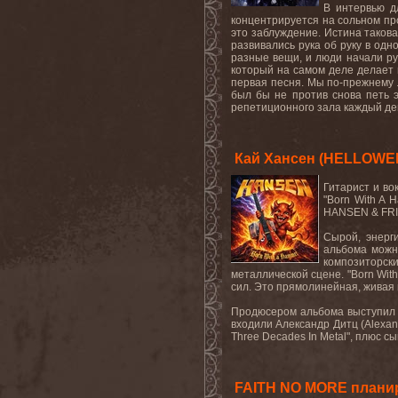
В интервью д
концентрируется на сольном про
это заблуждение. Истина такова
развивались рука об руку в од
разные вещи, и люди начали руг
который на самом деле делает 
первая песня. Мы по-прежнему л
был бы не против снова петь э
репетиционного зала каждый ден
Кай Хансен (HELLOWEE
Гитарист и в
"Born With A 
HANSEN & FR
Сырой, энерг
альбома можн
композиторск
металлической сцене. "Born Wit
сил. Это прямолинейная, живая
Продюсером альбома выступил Ай
входили Александр Дитц (Alexan
Three Decades In Metal", плюс с
FAITH NO MORE планир