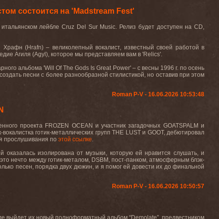
ом состоится на 'Madstream Fest'
итальянском лейбле Cruz Del Sur Music. Релиз будет доступен на CD,
Храфн (Hrafn) – великолепный вокалист, известный своей работой в
е Агиля (Agyl), которое мы представляем вам в 'Relics'.
рного альбома 'Will Of The Gods Is Great Power' – с весны 1996 г. по осень
а создать песни с более разнообразной стилистикой, но оставив при этом
Roman P-V - 16.06.2026 10:53:48
N
твенного проекта FROZEN OCEAN и участник загадочных GOATSPALM и
к-вокалистка готик-металлических групп THE LUST и GOOT, дебютировал
для прослушивания по
этой ссылке
.
яй оказалась изолирована от музыки, которую ей нравится слушать, и
 это нечто между готик-металом, DSBM, пост-панком, атмосферным блэк-
лько песен, порядка двух дюжин, и я помог ей довести их до финальной
Roman P-V - 16.06.2026 10:50:57
ле выйдет их новый полноформатный альбом “Demolate”, предвестником