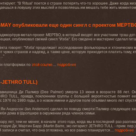
руют: "В 'Ritual' поется о страхе потерять что-то хорошее. Даже когда жиз
падаешься в ловушку этих мыслей и позволяешь им мешать тебе жить моментом"
SMAY опубликовали еще один сингл с проектом МЕРТВ
аджкор/грув-метал-проект МЕРТВО, в который входят все участники трэш-дэ
ецкая, опубликовал свежий сингл "Изба". Его сведене и мастеринг сделал ги
екта говорят: "'Изба' продолжает исследование фольклорных и хтонических 
от чужих страхов и надежд, а также цене, которую приходится платить тому, 
.."
вых платформах по
этой ссылке
....
подробнее
с-JETHRO TULL)
лавишница Ди Палмер (Dee Palmer) умерла 13 июня в возрасте 88 лет. Он
HRO TULL, правда, поклонники группы с большей вероятностью помнят ее
 1976 по 1980 годы, а о новом имени и другом поле объявил много лет спустя,
Ян Андерсон (Ian Anderson) сделал по поводу смерти Палмер следующее зая
себя дома в Шропшире в окружении ряда членов семьи.
ару лет, тем не менее, в начале этого года, когда мы в последний раз разго
которую Ди, Мартин Барр (Martin Barre, экс-гитарист JETHRO TULL - прим. пер
 записи и считал, что она отложена, но все равно планируется....
подробнее