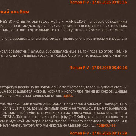
Roman P-V - 17.06.2026 09:05:06
тный альбом
GENESIS) и Стив Ротери (Steve Rothery, MARILLION) - впервые объединили
диапазоне от искусно курьезных до великолепно возвышенных, и во всех
оды, и он наконец-то увидит свет 28 августа на лейбле InsideOut Music.
о очень эмоциональным местом для жизни, очень поэтическим и мощным
исал совместный альбом, обсуждалась еще за три года до этого. Тем не
тя в ходе студийных сессий в “Racket Club” и в их домашней студии им
Roman P-V - 17.06.2026 08:40:18
авторскую песню на их новом альбоме "Homage", который увидит свет 17
е TESLA возвращаются к своим корням и исполняют песни из сокровищницы
ть вышеупомянутый видеоклип можно
здесь
.
оторую мы сочинили в последний момент при записи альбома 'Homage'. Она
 (John Cusimano), где мы снимали серию ее телешоу, и мне требовалось
и аккорды, чтобы убить время. Когда я их переслушал, оказалось, что они
 TESLA. Так что я отослал ее Джеффу (Jeff Keith, вокал), и он сказал, что
том и музыкой мы поработали вместе, немного переделали припев, и в
ever Alone', потому что мы никогда не бываем одни"....
подробнее
Roman P-V - 17.06.2026 08:37:29