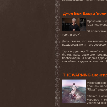
Джон Бон Джови 'полн
Фронтмен BON
года после оп
"Я полностью 
теряли веру".
Джон сказал, что его коллеги 
поддержать меня - это совершенн
Тур в поддержку "Forever" ста
билеты на которые уже проданы.
превосходно. Я обладаю даром д
способность держать этот свет. 
THE WARNING анонсиров
Мексиканское 
прошлой неде
"Ritual", вид
"Ritual", в 
хорошее и те
убедительных 