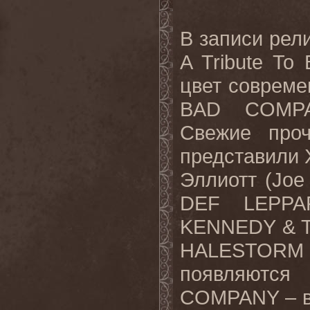
В записи рел
A
Tribute
To
цвет совреме
BAD
COMP
Свежие проч
представили 
Эллиотт (
Joe
DEF
LEPPA
KENNEDY
&
HALESTORM
появляютс
COMPANY
– 