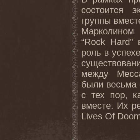
состоится э
группы вмест
Марколином 
“
Rock
Hard
”
роль в успех
существован
между Месс
были весьма 
с тех пор, 
вместе. Их
р
Lives Of Doom