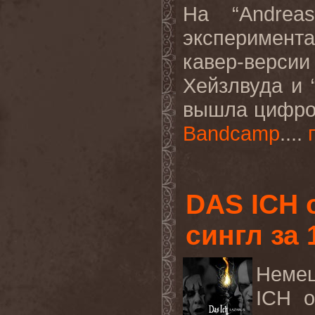
На “
Andreas
эксперимент
кавер-версии
Хейзлвуда и 
вышла цифров
Bandcamp
....
DAS ICH 
сингл за 
Немец
ICH
о