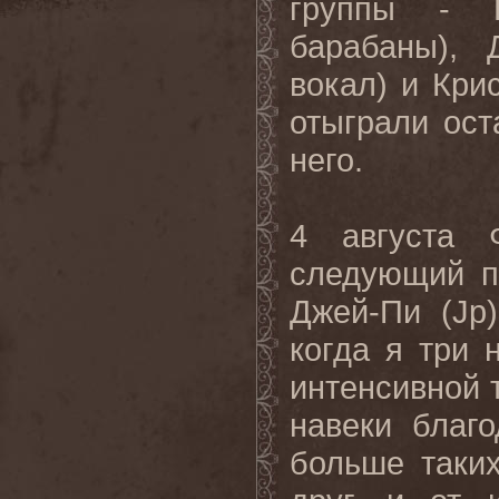
группы - Р
барабаны), 
вокал) и Крис
отыграли ост
него.
4 августа 
следующий по
Джей-Пи (
Jp
когда я три 
интенсивной 
навеки
благо
больше
таки