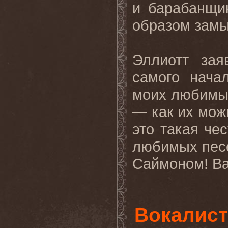
и барабанщи
образом замы
Эллиотт за
самого нача
моих любимы
— как их мож
это такая че
любимых пе
Саймоном! В
Вокалист