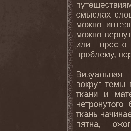
путешестви
смыслах слова
можно интерп
можно вернут
или просто
проблему, пе
Визуальная
вокруг темы
ткани и мат
нетронутого
ткань начина
пятна, ожо