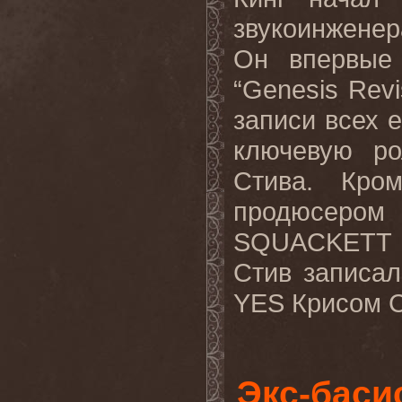
звукоинжене
Он впервые
“
Genesis
Revi
записи всех 
ключевую ро
Стива. Кро
продюсером 
SQUACKETT
Стив записа
YES
Крисом С
Экс-баси