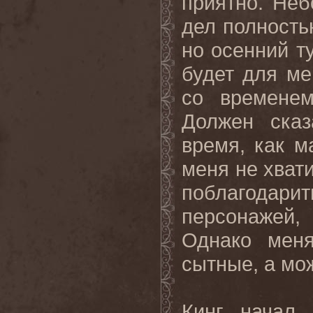
приятно. Неб
дел полностью
но осенний т
будет для ме
со
времене
Должен
сказ
врем
я,
как
м
меня
не
хват
поблагодарит
персонажей
Однако мен
сытные, а може
Кинг начал 