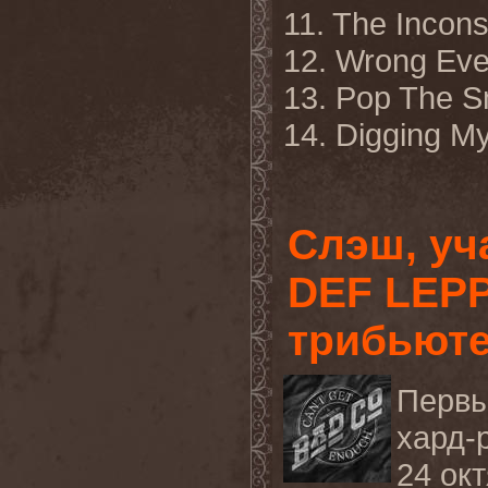
11. The Incons
12. Wrong Eve
13. Pop The 
14. Digging 
Слэш, уч
DEF LEPP
трибьют
Перв
хард
-
24
ок