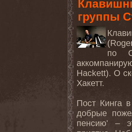
Клавишни
группы С
Клав
(
Roge
по С
аккомпаниру
Hackett
). О
с
Хакетт
.
Пост Кинга в
добрые поже
пенсию' – э