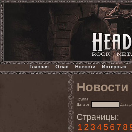
Главная
О нас
Новости
Интервью
Новости
Группа:
Дата от:
Дата д
Страницы:
1
2
3
4
5
6
7
8