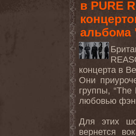
в PURE 
концерто
альбома '
Брита
REAS
концерта
в
Ве
Они приуроч
группы, “
The
любовью фэн
Для этих шо
вернется во