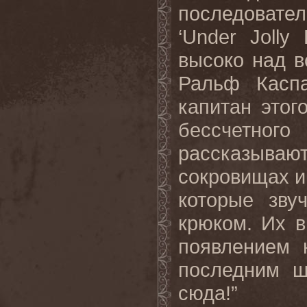
последовате
‘
Under
Jolly
высоко над 
Ральф Каспа
капитан этог
бессчетног
рассказываю
сокровищах и
которые зву
крюком. Их в
появлением 
последним ш
сюда!
”