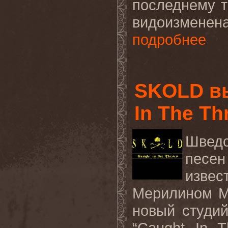
последнему т
видоизменена
подробнее
SKOLD вы
In The Th
Шведс
песен
изве
Мерилином М
новый студи
“
Caught
In
T