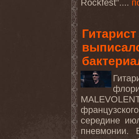
Rockfest
”.
...
п
Гитарис
выписалс
бактериа
Гитар
флори
MALEVOLENT 
французского
середине ию
пневмонии. 