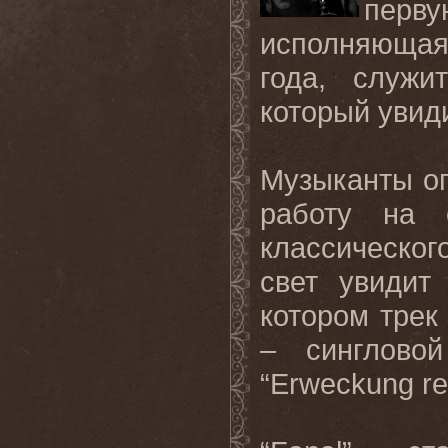
перву
исполняющая
года, служи
который увиди
Музыканты оп
работу на 
классическог
свет увидит
котором трек
– сингловой
“
Erweckung
r