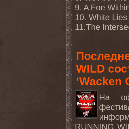
9. A Foe Withi
10. White Lies
11.The Interse
Последн
WILD сос
‘Wacken O
На оф
фестив
информ
RUNNING
WI