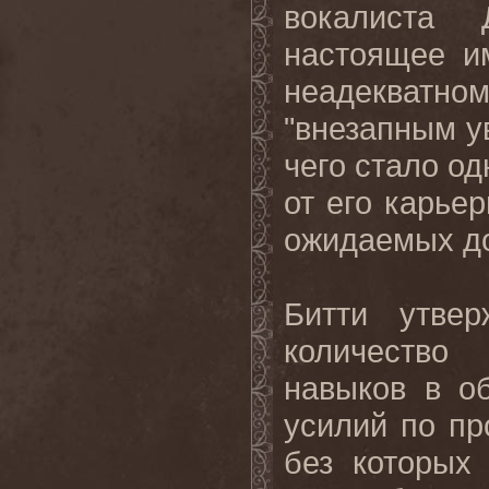
вокалиста
настоящее 
неадекватн
"внезапным у
чего стало о
от его карье
ожидаемых до
Битти утвер
количество
навыков в о
усилий по п
без которы