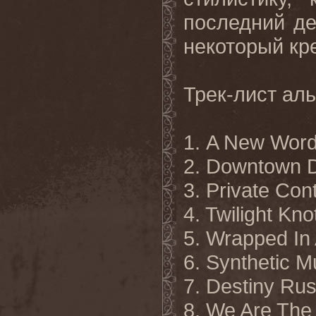
последний де
некоторый кр
Трек-лист ал
1. A New Word
2. Downtown 
3. Private Con
4. Twilight Kno
5. Wrapped In
6. Synthetic M
7. Destiny Rus
8. We Are The