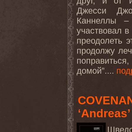
друг, и от
Джесси Дж
Каннеллы – 
участвовал в
преодолеть э
продолжу леч
поправиться
домой”....
под
COVENAN
‘Andreas’
Швед