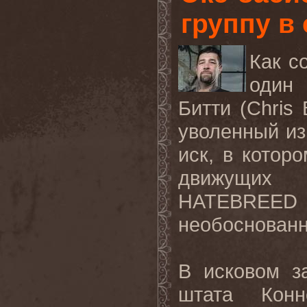
группу в 
Как с
один
Битти (
Chris
уволенный из
иск, в котор
движущих 
HATEBREED
необоснованн
В исковом з
штата Конн