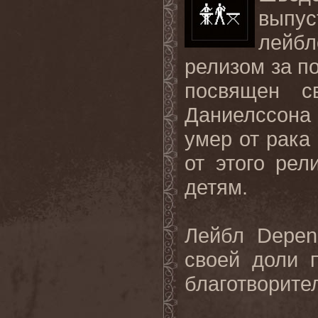
выпус
лейб
релизом за п
посвящен с
Даниелссона 
умер от рака
от этого рел
детям.
Лейбл
Depen
своей доли 
благотворите