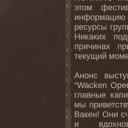
этом фести
информацию
ресурсы гру
Никаких по
причинах пр
текущий моме
Анонс выст
“
Wacken
Ope
главные
кап
мы приветст
Вакен! Они с
и вдохнов