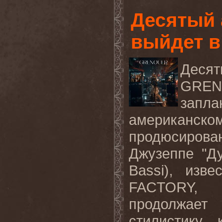
Десятый
выйдет в
Деся
GRE
запл
американск
продюсирова
Джузеппе "Ду
Bassi), изв
FACTORY,
продолжает
стилистику,