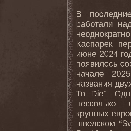
В последни
работали на
неоднократн
Каспарек пе
июне 2024 го
появилось со
начале 202
названия двух
To
Die
". Од
несколько 
крупных евро
шведском “
S