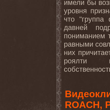
имели бы воз
уровня призн
что "группа
давней под
пониманием т
равными совл
них причитае
роялти и
собственности
Видеокли
ROACH, P