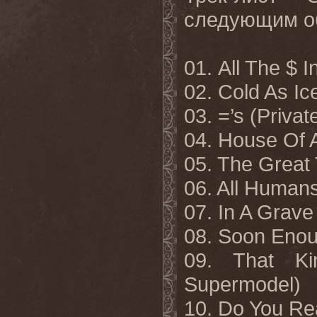
следующим
о
01. All The $ 
02. Cold As Ic
03. =’s (Privat
04. House Of 
05. The Great 
06. All Human
07. In A Grave
08. Soon Eno
09. That K
Supermodel)
10. Do You Re