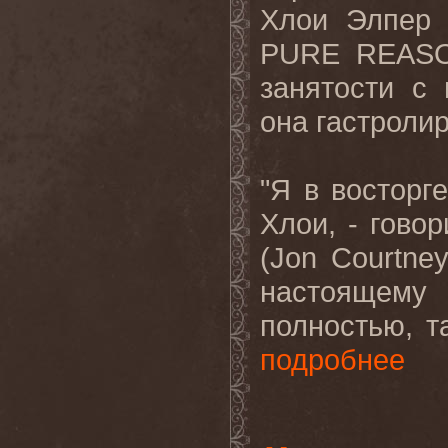
Хлои Элпер 
PURE
REAS
занятости с
она гастролир
"Я в восторге
Хлои, - гово
(
Jon
Courtne
настоящему 
полностью, та
подробнее