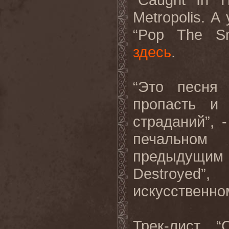
Metropolis
. А
“
Pop
The
S
здесь
.
“Это песня 
пропасть и
страданий”, 
печальном
предыдущим
Destroyed
”,
искусственно
Трек
-
лист
“