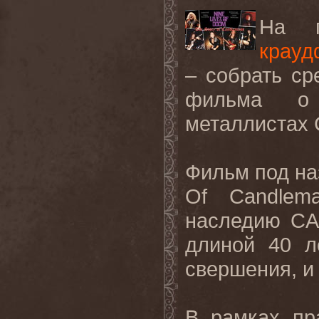
На
крауд
– собрать ср
фильма о 
металлистах
Фильм под на
Of
Candlem
наследию
CA
длиной 40 л
свершения, и
В рамках пр