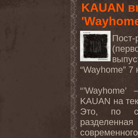
KAUAN в
'Wayhome
Пост
(пер
выпу
“Wayhome” 7 н
“’Wayhome’ 
KAUAN на теку
Это, по су
разделенная
современно