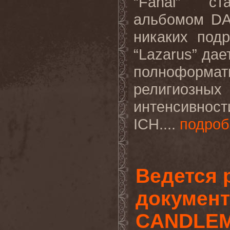
“
Fanal
” ста
альбомом
D
никаких под
“
Lazarus
” дае
полноформа
религиозн
интенсивнос
ICH
....
подроб
Ведется 
докумен
CANDLE