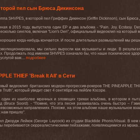
которой пел сын Брюса Дикинсона
уппа
SHVPES,
в
которой
пел
Гриффин
Дикинсон
(Griffin Dickinson
), сын Брюса
нная в 2015 году, выпустила один
EP
и два альбома - "
Pain
.
Joy
.
Ecstasy. De
есколько синглов, включая "
Lion
'
s
Den
", официальный видеоклип на который 
е хорошее когда-нибудь кончается. И после длительных размышлений мы реш
 эволюционировала, мы сильно выросли как музыканты и люди. В результат
нах. Продолжать под именем
SHVPES
означало бы, что наше психическое здо
слугой вам....
подробнее
E THIEF 'Break It All' в Сети
”, новый видеоклип британских модерн-прогрессив-рокеров THE PINEAPPLE T
he Truth”, который увидит свет 4 сентября на лейбле Kscope.
l’ – один из наиболее мрачных и зловещих треках альбома, в котором я пы
(Bruce Soord). - “Помню, что эта песня развивалась очень быстро – Гэви
всевозможных направлениях. Похоже, на этом альбоме наше музыкальное вз
к нам пришло”.
л Джордж Лейкок (George Laycock) из студии Blacktide Phonic/Visual. В не
уппы перебиваются сюрреалистическими пейзажами, появляющимися из мрака..