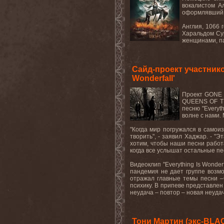
вокалистом А
оформлявший 
Англия, 1066 
Харальдом Сур
женщинами, па
Сайд-проект участник
Wonderfall'
Проект GONE I
QUEENS OF TH
песню "Everyt
волне с нами.
"Когда мир погружался в самои
творить", - заявил Хаджар. - 
хотим, чтобы наши песни работ
когда все услышат остальные пе
Видеоклип "Everything Is Wonde
пандемия не дает группе возмо
отражал главные темы песни –
психику. В припеве представлен 
неудача – повтор – новая неудача
Тони Мартин (экс-BLAC