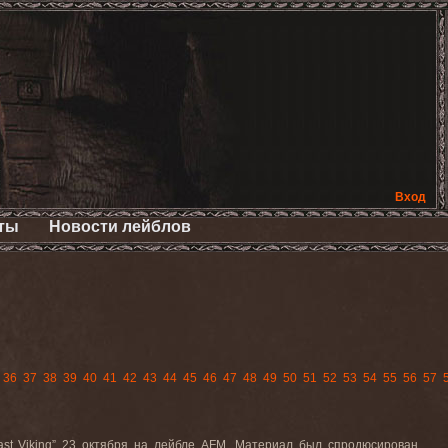
Вход
ты
Новости лейблов
36
37
38
39
40
41
42
43
44
45
46
47
48
49
50
51
52
53
54
55
56
57
st Viking” 23 октября на лейбле AFM. Материал был спродюсирован