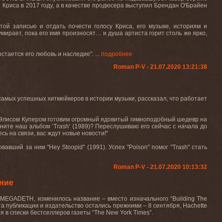
 Криса в 2017 году, а в качестве продюсера выступил Брендан О'Брайен
ой записью и отдать почести голосу Криса, его музыке, историям и
 умирает, пока его имя произносят… и душа артиста горит столь же ярко,
стается его любовь и наследие". ...
подробнее
Roman P-V - 21.07.2020 13:21:38
амых успешных хитмейкеров в истории музыки, рассказал, что работает
Элисом Купером готовим огромный ядовитый гимноподобный шедевр на
ните наш альбом ‘Trash’ (1989)? Переслушиваю его сейчас с начала до
сь на связи, вас ждут новые новости!"
вавший за ним "Hey Stoopid" (1991). Успех "Poison" помог "Trash" стать
Roman P-V - 21.07.2020 10:13:32
ание
н MEGADETH, изменилось название – вместо изначального “Building The
 Дата публикации и издательство остались прежними – 8 сентября, Hachette
я в списки бестселлеров газеты “The New York Times”.