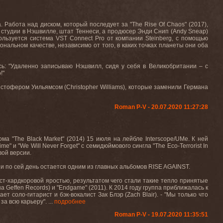
абота над диском, который последует за "The Rise Of Chaos" (2017),
 студии в Нэшвилле, штат Теннеси, а продюсер Энди Снип (Andy Sneap)
ользуется система VST Connect Pro от компании Steinberg, с помощью
нальном качестве, независимо от того, в каких точках планеты они оба
сь: "Удаленно записываю Нэшвилл, сидя у себя в Великобритании – с
!"
истофером Уильямсом (Christopher Williams), которые заменили Германа
Roman P-V - 20.07.2020 11:27:28
 "The Black Market" (2014) 15 июля на лейбле Interscope/UMe. К ней
 и "We Will Never Forget" с семидюймового сингла "The Eco-Terrorist In
вой версии.
” и по сей день остается одним из главных альбомов RISE AGAINST.
ст-хардкоровой яростью, результатом чего стали такие тепло принятые
 на Geffen Records) и "Endgame" (2011). К 2014 году группа приближалась к
т соло-гитарист и бэк-вокалист Зак Блэр (Zach Blair). - "Мы только что
а всю карьеру". ...
подробнее
Roman P-V - 19.07.2020 11:35:51