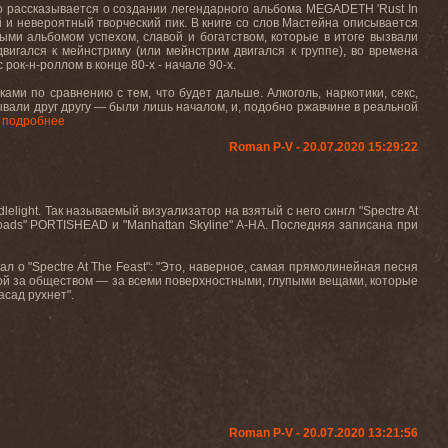
обно рассказывается о создании легендарного альбома MEGADETH 'Rust In
й и невероятный творческий пик. В книге со слов Мастейна описывается
ыми альбомом успехом, славой и богатством, которые в итоге вызвали
вигался к мейнстриму (или мейнстрим двигался к группе), во времена
 рок-н-роллом в конце 80-х - начале 90-х.
ами по сравнению с тем, что будет дальше. Алкоголь, наркотики, секс,
ывали друг другу — были лишь началом, и, подобно ржавчине в реальной
.
подробнее
Roman P-V - 20.07.2020 15:29:22
light. Так называемый визуализатор на взятый с него сингл "Spectre At
oads" PORTISHEAD и "Manhattan Skyline" A-HA. Последняя записана при
л о "Spectre At The Feast": "Это, наверное, самая прямолинейная песня
рой за обществом — за всеми поверхностными, глупыми вещами, которые
сад рухнет".
Roman P-V - 20.07.2020 13:21:56