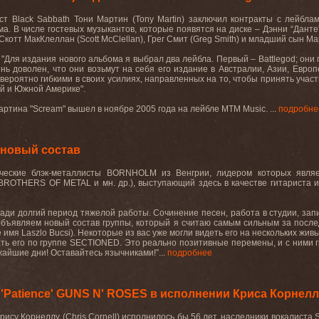
т Black Sabbath Тони Мартин (Tony Martin) заключил контракты с лейблами
ма. В числе гостевых музыкантов, которые появятся на диске – Дэнни “Дант
 Скотт МакКлеллан (Scott McClellan), Грег Смит (Greg Smith) и младший сын Ма
 "Для издания нового альбома я выбрал два лейбла. Первый – Battlegod; он
ень доволен, что они возьмут на себя его издание в Австралии, Азии, Европ
вероятно гибкими в своих усилиях, направленных на то, чтобы принять учас
й и Южной Америке".
тина "Scream" вышел в ноябре 2005 года на лейбле MTM Music. ...
подробне
новый состав
ыческие блэк-металлисты BORNHOLM из Венгрии, лидером которых являе
ROTHERS OF METAL и мн. др.), выступающий здесь в качестве гитариста и 
ади долгий период тяжелой работы. Сочинение песен, работа в студии, зап
бъявляем новый состав группы, который я считаю самым сильным за после
имя Laszlo Bucsi). Некоторые из вас уже могли видеть его на нескольких живы
нать его по группе SECTIONED. Это реально позитивные перемены, и с ними 
айшие дни! Оставайтесь язычниками!”...
подробнее
 'Patience' GUNS N' ROSES в исполнении Криса Корнел
 Крису Корнеллу (Chris Cornell) исполнилось бы 56 лет, наследники вокали