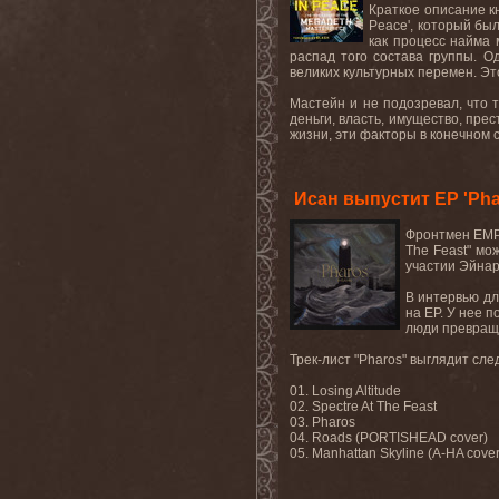
Краткое описание кн
Peace', который бы
как процесс найма 
распад того состава группы. О
великих культурных перемен. Это 
Мастейн и не подозревал, что т
деньги, власть, имущество, пре
жизни, эти факторы в конечном 
Исан выпустит EP 'Pha
Фронтмен EMPE
The Feast" мо
участии Эйнар
В интервью дл
на EP. У нее 
люди превраща
Трек-лист "Pharos" выглядит сл
01. Losing Altitude
02. Spectre At The Feast
03. Pharos
04. Roads (PORTISHEAD cover)
05. Manhattan Skyline (A-HA cover