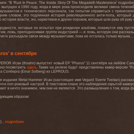
иги: "В 'Rust In Peace: The Inside Story Of The Megadeth Masterpiece' подр
л выпущен в 1990 году, когда в мире рока происходили великая смена течени
музыкантов и технического персонала, так попытки справиться с принесенн
дним словом, это подлинная история революционного анти-попа, который д
история власти, эго, наркотиков и других пороков, которые шли рука об руку с
рудности, которые он испытал при рождении альбома, покажутся ему пустяк
стиж, ложь, преподносимая группе индустрией — и ложь, которую они рассказ
счете разъедали связи между музыкантами, пока не осталась только музыка...
ros' в сентябре
ROR Исан (Ihsahn) выпустит новый EP "Pharos" 11 сентября на лейбле Candle
жно посмотреть
здесь
. Также на релизе будут представлены кавер-версии "R
а Солберга (Einar Solberg) из LEPROUS.
я издания Metal Hammer Исан (настоящее имя Vegard Sverre Tveitan) рассказа
почти поп-роковый настрой. В текстовом плане это наблюдения скрытой каме
ют в нечто значимое, чем они не являются. Это размышления о том, когда фа
едующим образом:
)...
подробнее