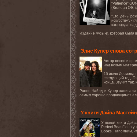
"Patience" GU
(Brendan O'Br
"Его день ро
искусству", - 
как всегда, на
Издание музыки, которая была ва
Элис Купер снова сот
Автор песен и про
над новым материа
15 июля Десмонд 
следующий год. Та
конца. Звучит так,
Ранее Чайлд и Купер записали вм
самым хорошо продающимся альб
У книги Дэйва Мастейн
У новой книги Дэйв
Perfect Beast” она у
Books. Напомним, чт