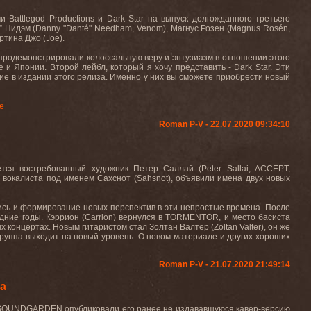
 Battlegod Productions и Dark Star на выпуск долгожданного третьего
е” Нидэм (Danny "Danté" Needham, Venom), Магнус Розен (Magnus Rosén,
ртина Джо (Joe).
и продемонстрировали колоссальную веру и энтузиазм в отношении этого
е и Японии. Второй лейбл, который я хочу представить - Dark Star. Эти
тие в издании этого релиза. Именно у них вы сможете приобрести новый
е
Roman P-V - 22.07.2020 09:34:10
тся востребованный художник Петер Саллай (Peter Sallai, ACCEPT,
вокалиста под именем Сахснот (Sahsnot), объявили имена двух новых
ись и формирование новых перспектив в эти непростые времена. После
дние годы. Кэррион (Carrion) вернулся в TORMENTOR, и место басиста
х концертах. Новым гитаристом стал Золтан Валтер (Zoltan Valter), он же
группа выходит на новый уровень. О новом материале и других хороших
Roman P-V - 21.07.2020 21:49:14
ла
ста SOUNDGARDEN опубликовали его ранее не издававшуюся кавер-версию