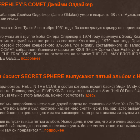
 FREHLEY'S COMET Джейми Олдейкер
абанщик Джейми Олдейкер (
Jamie
Oldaker
) умер в возрасте 68 лет. Музыка
нии семьи.
ся в той же Тулсе 5 сентября 1951 года. За свою долгую карьеру он переигра
го участия в группе Боба Сигера Олдейкер в 1974 году примкнул к Эрику Кл
тником студийных и гастрольных составов Клэптона до 1979 года, когда Эрик
люзовой стороне концертного альбома "24
Nights
", составленного из запи
COMET
, собранного бывшим гитаристом
KISS
Эйсом Фрили (
Ace
Frehley
), 
ы
THE
TRACTORS
. Также он отметился на записях
THE
BELLAMY
BROTHER
EE
GEES
....
подробнее
и басист SECRET SPHERE выпускают пятый альбом с 
хард
-
рокеры
HELL IN THE CLUB,
в
состав
которых
входят
басист
Энди
(Andy,
,
он
же
Damnagoras)
из
ELVENKING,
выпустят
новый
альбом
“Hell Of Fame”
4
le",
взятый
с
этого
альбома
,
можно
посмотреть
здесь
.
me
’ мы попробовали несколько другой подход по сравнению с ‘
See
You
On
Th
у, что поначалу я был настроен насчет него скептически. Но, как часто быв
нейного, но цепляющего и захватывающего хард-рока с знакомым звуком и
лив выпустить наш пятый альбом. Ясное дело, я считаю, что это очень хоро
ейный подход и позволили песням звучать более естественно, с меньшим кол
 и вам он понравится!"...
подробнее