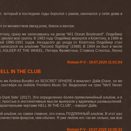
нт, который в последние годы боролся с раком, скончался у себя дома в
л со множеством звезд рока, блюза и кантри.
эптону, сразу же записавшись на диске "461
Ocean
Boulevard
". Олдейкер
 уволил всю группу. В 1983 году Олдейкер вернулся к Клэптону, в 1986-м
сей 1990-1991 годов. Незадолго до ухода от Клэптона Олдейкер стал
и записался на альбоме "
Second
Sighting
" (1988). В 1994 он был в числе
S
,
ASLEEP
AT
THE
WHEEL
, Питера Фрэмптона, Стивена Стиллза, Леона
Roman P-V - 19.07.2020 11:01:04
HELL IN THE CLUB
он
же
Andrea Buratto)
из
SESCRET SPHERE
и
вокалист
Дэйв
(Dave,
он
же
 сентября на лейбле
Frontiers Music Srl.
Видеоклип
на
трек
"We'll Never
e
Dark
Side
’ (2017). Это определенно более прямолинейный альбом, и я
ает, простые и инстинктивные мысли выиграли у вдумчивых размышлений.
 характерными чертами
HELL
IN
THE
CLUB
", - говорит Дэйв.
ший альбом, но самое главное, это очень ПОДЛИННЫЙ альбом. В этот раз
ичеством фокусов, чем обычно. Я уже люблю его так же сильно, как всю
Roman P-V - 19.07.2020 10:56:33