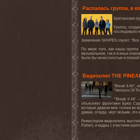
Распалась группа, в 
Британская
гр
Группа, созда
последовало н
Заявление
SHVPES
гласит: "Вс
По мере того, как наша группа
музыкальном, так и в иных пла
было бы нечестностью и плохой у
Видеоклип THE PINEAPPL
“Break It All
“Versions Of T
“’Break it Al
объясняет фронтмен Брюс Сурд 
которые давали мне толчок во 
думаю, откуда, черт возьми, это 
Режиссером видеоклипа выступи
Fisher), и кадры с участием гр