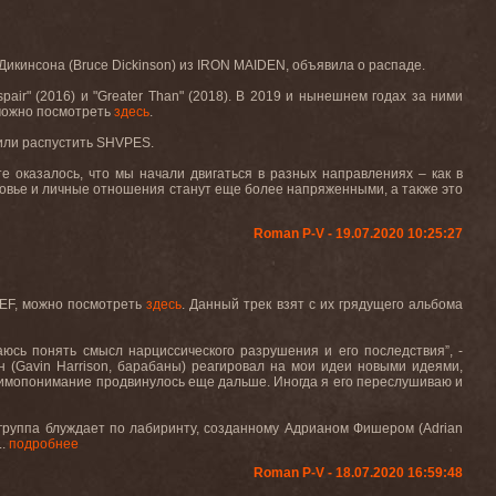
 Дикинсона (
Bruce Dickinson
) из
IRON MAIDEN
, объявила о распаде
.
spair" (2016)
и
"Greater Than" (2018).
В 2019 и нынешнем годах за ними
можно посмотреть
здесь
.
или распустить
SHVPES
.
е оказалось, что мы начали двигаться в разных направлениях – как в
ровье и личные отношения станут еще более напряженными, а также это
Roman P-V - 19.07.2020 10:25:27
HIEF, можно посмотреть
здесь
. Данный трек взят с их грядущего альбома
таюсь понять смысл нарциссического разрушения и его последствия”, -
н (Gavin Harrison, барабаны) реагировал на мои идеи новыми идеями,
аимопонимание продвинулось еще дальше. Иногда я его переслушиваю и
м группа блуждает по лабиринту, созданному Адрианом Фишером (Adrian
..
подробнее
Roman P-V - 18.07.2020 16:59:48