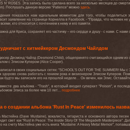
NS N' ROSES. Эта запись была сделана всего за несколько месяцев до смерти
ien). Послушать данную версию “Patience” можно
здесь
.
ждения показался нам идеальным моментом для того, чтобы поделиться эт
гласит заявление на странице Корнелла в Facebook. - "Правда, что человек не
д всеми, кто относится с почтением к нему и его памяти.
жна для Криса, сохраняет его частичку – его сердце и душу - с нами. С нами о
рудничает с хитмейкером Десмондом Чайлдом
дюсер Десмонд Чайлд (Desmond Child), общепринято считающийся одним из с
лом с Элисом Купером (Alice Cooper).
написал в своих социальных сетях: "SCHOOL'S OUT FOR THE SUMMER! Мы с 
к здорово снова работать с гением рока и визионером Элисом Купером. Пом
 как будто мы записали его на прошлой неделе… Он вечен, как Элис. Оставайте
есте два альбома - "Trash", в который входил суперхит "Poison", и последо
омом Элиса за более чем 10 лет....
подробнее
а о создании альбома 'Rust In Peace' изменилось назв
а Мастейна (Dave Mustaine), вокалиста, гитариста и основного автора песе
видит свет как "Rust In Peace: The Inside Story Of The Megadeth Masterpiece".
о на счету Мастейна уже есть книга "Mustaine: A Heavy Metal Memoir", попавша