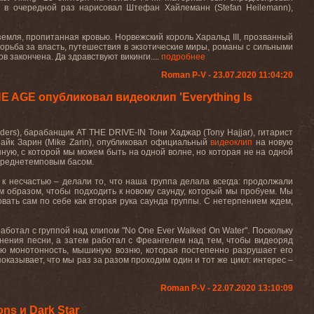
ку в очередной раз нарисовал Штефан Хайлеманн (Stefan Heilemann),
мля, пропитанная кровью. Норвежский король Харальд III, прозванный
орьба за власть, путешествия в экзотические миры, романы с сильными
 закончена. Да здравствуют викинги....
подробнее
Roman P-V - 23.07.2020 11:04:20
 AGE опубликовал видеоклип 'Everything Is
rs), барабанщик AT THE DRIVE-IN Тони Хаджар (Tony Hajjar), гитарист
йк Зарин (Mike Zarin), опубликовал официальный
видеоклип
на новую
енную, с которой мы можем быть на одной волне, но которая не на одной
 среднетемповым басом.
 к несчастью – делали то, что наша группа делала всегда: продолжали
им образом, чтобы подходить к новому саунду, который мы пробуем. Мы
вать сам по себе как вторая рука саунда группы. С нетерпением ждем,
работал с группой над клипом "No One Ever Walked On Water". Поскольку
лнения песни, а затем работал с Фреангелем над тем, чтобы видеоряд
ую монотонность, мышиную возню, которая постепенно разрушает его
показывает, что мы раз за разом проходим один и тот же цикл: интерес –
Roman P-V - 22.07.2020 13:10:09
ns и Dark Star