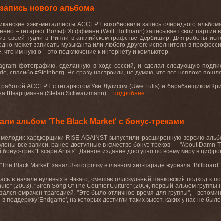
запись нового альбома
канские хэви-металлисты ACCEPT возобновили запись очередного альбома. Р
енно – гитарист Вольф Хоффманн (Wolf Hoffmann) записывает свои партии в
из своей тудии в Рипли в английском графстве Дербишир. Для работы исп
годно может записать музыканта или любого другого исполнителя в профессио
е, что им нужно – это подключение к интернету и компьютер.
stagram фотографию, сделанную в ходе сессий, и сделал следующую подпи
e, спасибо #Steinberg. Не сразу настроили, но думаю, что все неплохо пошло
й работой ACCEPT с гитаристом Уве Лулисом (Uwe Lulis) и барабанщиком Кр
а Шварцманна (Stefan Schwarzmann)....
подробнее
ли альбом 'The Black Market' с бонус-треками
мелодик-хардкорщики RISE AGAINST выпустили расширенную версию альбома
ены все записи, ранее доступные в качестве бонус-треков — "About Damn Time"
 бонус-трек "Escape Artists". Данное издание доступно по всему миру в цифро
The Black Market" занял 3-ю строчку в главном хит-параде журнала “Billboard
ась в начале нулевых в Чикаго, смешав олдскульный панковский подход к по
nute" (2003), "Siren Song Of The Counter Culture" (2004, первый альбом группы
ался омрачен трагедией. "Это было отличное время для группы", - вспоминае
 поддержку 'Endgame', на которых достигли таких высот, каких у нас не было з