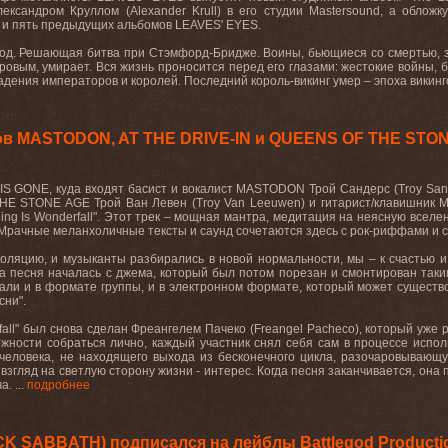
лександром Круллом (Alexander Krull) в его студии Mastersound, а облож
и пять предыдущих альбомов LEAVES' EYES.
год. Решающая битва при Стэмфорд-Бридже. Воины, бьющиеся со смертью, зе
овым, умирает. Вся жизнь проносится перед его глазами: жестокие войны, б
дения императоров и королей. Последний король-викинг умер – эпоха викингов
ов MASTODON, AT THE DRIVE-IN и QUEENS OF THE STONE
S GONE, куда входят басист и вокалист MASTODON Трой Сандерс (Troy Sande
E STONE AGE Трой Ван Левен (Troy Van Leeuwen) и гитарист/клавишник Ма
hing Is Wonderfall". Этот трек – мощная мантра, медитация на неясную всел
 Мрачные меланхоличные тексты и саунд сочетаются здесь с рок-риффами и
золяцию, и музыканты разбирались в новой нормальности, мы – к счастью и
"Эта песня началась с джема, который был потом порезан и смонтирован так
али и в формате группы, и в электронном формате, который может существо
сни".
rfall" был снова сделан Фреангелем Пачеко (Freangel Pacheco), который уже 
жности собраться лично, каждый участник снял себя сам в процессе испо
человека, не находящего выхода из бесконечного цикла, разочаровывающ
взгляд на светлую сторону жизни - интерес. Когда песня заканчивается, она 
. ...
подробнее
K SABBATH) подписался на лейблы Battlegod Productio