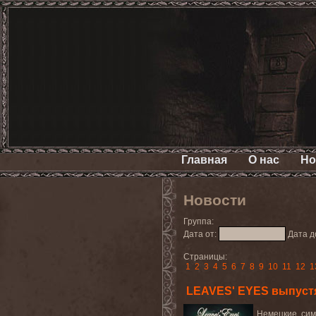
Главная
О нас
Но
Новости
Группа:
Дата от:
Дата д
Страницы:
1
2
3
4
5
6
7
8
9
10
11
12
1
LEAVES' EYES выпустят
Немецкие сим