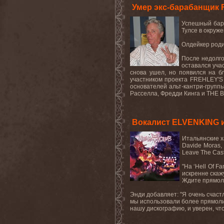
Умер экс-барабанщик
Успешный бар
Тулсе в окруже
Олдейкер родил
После недолго
оставался учас
снова ушел, но появился на б
участником проекта
FREHLEY
'
S
основателей альт-кантри-групп
Расселла, Фредди Кинга и
THE
B
Вокалист ELVENKING 
Итальянские
Davide Moras
Leave The Cast
"На ‘
Hell
Of
Fa
искренне скаж
Ждите прямоли
Энди добавляет: "Я очень счаст
мы использовали более прямолин
нашу дискографию, и уверен, что