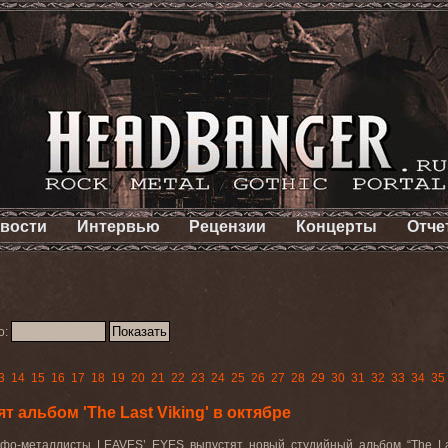
вости
Интервью
Рецензии
Концерты
Отче
о:
3
14
15
16
17
18
19
20
21
22
23
24
25
26
27
28
29
30
31
32
33
34
35
 альбом 'The Last Viking' в октябре
фо-металлисты LEAVES’ EYES выпустят новый студийный альбом “The La