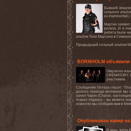
Бывший вокалис
сольного альбо
ex-Hammerfall),
Мартин заявил:
релиза. И я оч
ребята были не
альбом Тони Мартина в Северно
Предыдущий сольный альбом Мар
BORNHOLM объявили 
Оккультно-яз
CREMATORY, B
участников.
Сообщение Петера гласит: “Поз
долгого периода молчания мы о
занял Чарун (Charun, настоящее 
Агарез (Agarez) – вы можете з
новостях мы сообщим вам в ближ
Опубликован кавер на
В день, когда