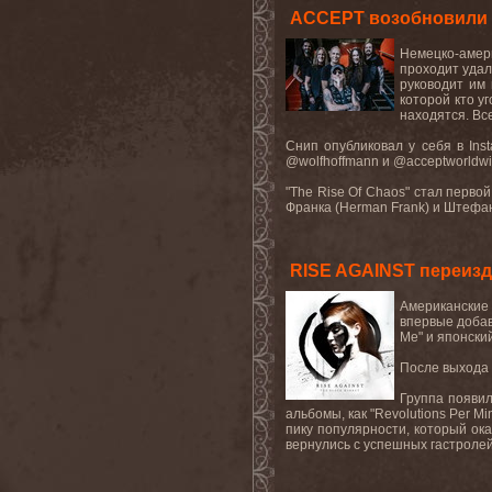
ACCEPT возобновили 
Немецко-амери
проходит удал
руководит им 
которой кто у
находятся. Вс
Снип опубликовал у себя в In
@wolfhoffmann и @acceptworldwid
"The Rise Of Chaos" стал перво
Франка (Herman Frank) и Штефан
RISE AGAINST переизда
Американские 
впервые добавл
Me" и японский
После выхода "
Группа появил
альбомы, как "Revolutions Per Mi
пику популярности, который оказ
вернулись с успешных гастролей в