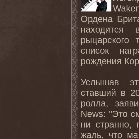
Wake
Ордена Брит
находится 
рыцарского 
список наг
рождения Коро
Услышав эт
ставший в 2
ролла, заяв
News: "Это с
ни странно, 
жаль, что ма