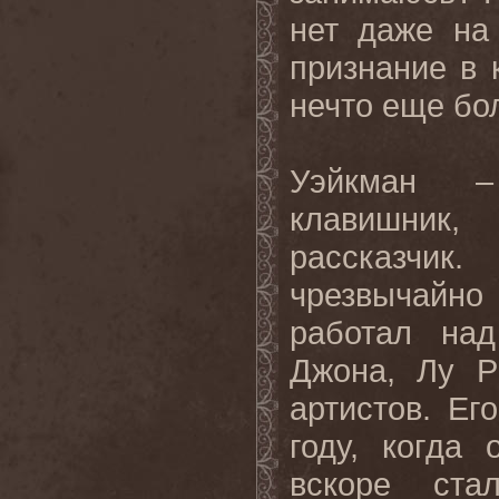
нет даже на 
признание в 
нечто еще бо
Уэйкман –
клавишник
рассказчи
чрезвычайно
работал на
Джона, Лу Р
артистов. Ег
году, когда
вскоре ст