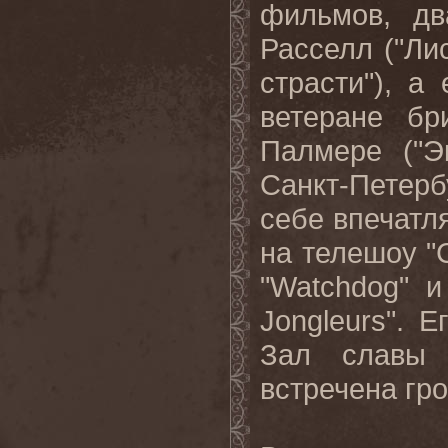
фильмов, дв
Расселл ("Ли
страсти"), 
ветеране бр
Палмере ("Э
Санкт-Петерб
себе впечатл
на телешоу "
"Watchdog" и
Jongleurs". 
Зал славы 
встречена гр