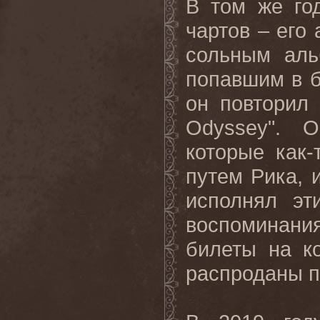
В том же го
чартов – его 
сольным аль
попавшим в б
он повторил
Odyssey". 
которые как
путем Рика, 
исполнял эт
воспоминани
билеты на к
распроданы п