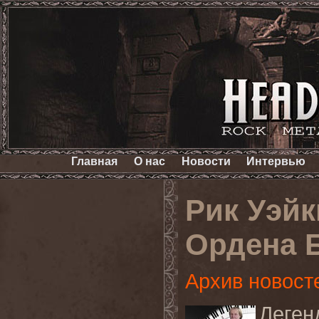
Главная
О нас
Новости
Интервью
Рик Уэй
Ордена 
Архив новост
Леген