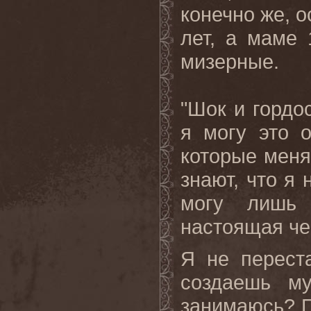
конечно же, о
лет, а маме 
мизерные.
"Шок и гордо
я могу это о
которые меня
знают, что я 
могу лишь 
настоящая чес
Я не перест
создаешь м
занимаюсь? П