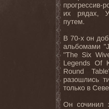
прогрессив-р
их рядах, 
путем.
В 70-х он до
альбомами "J
"The Six Wiv
Legends Of K
Round Tabl
разошлись т
только в Сев
Он сочинил 