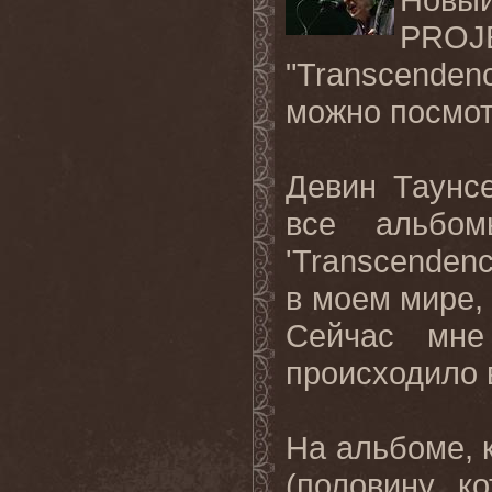
PROJ
"
Transcenden
можно посмо
Девин Таунсе
все альбом
'
Transcenden
в моем мире,
Сейчас мне
происходило в
На альбоме, 
(половину к