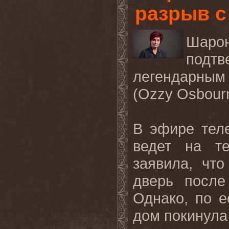
разрыв с
Шаро
подт
легендарным
(Ozzy Osbour
В эфире теле
ведет на т
заявила, чт
дверь после
Однако, по е
дом покинула