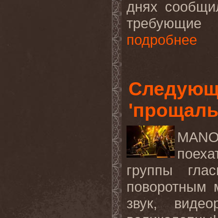
днях сообщил
требующие 
подробнее
Следующ
'прощал
MAN
поеха
группы глас
поворотным 
звук
,
виде