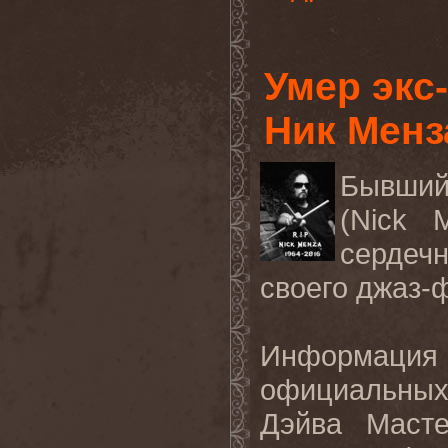
Умер эк
Ник Менз
Бывший
(Nick 
сердеч
своего джаз-
Информац
официальны
Дэйва Масте