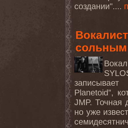
создании"....
Вокалист
сольным
Вока
SYLO
записывае
Planetoid”, 
JMP.
Точная 
но уже извес
семидесятнич