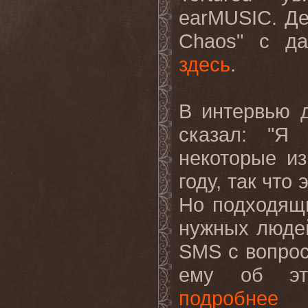
earMUSIC. Де
Chaos" с да
здесь
.
В интервью 
сказал: "Я 
некоторые и
году, так что 
Но подходящи
нужных люде
SMS с вопрос
ему об этих
подробнее