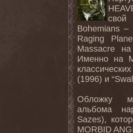
HEAV
свой
Bohemians
–
Raging Plan
Massacre
на
Именно на M
классическ
(1996) и “
Swal
Обложку ме
альбома на
Sazes
), кот
MORBID
ANG