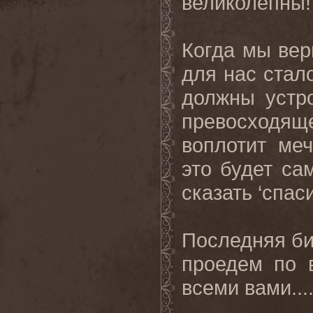
великолепны
!
Когда мы вер
для нас стал
должны устр
превосходяще
воплотит ме
это будет са
сказать ‘спаси
Последняя би
проедем по 
всеми вами...