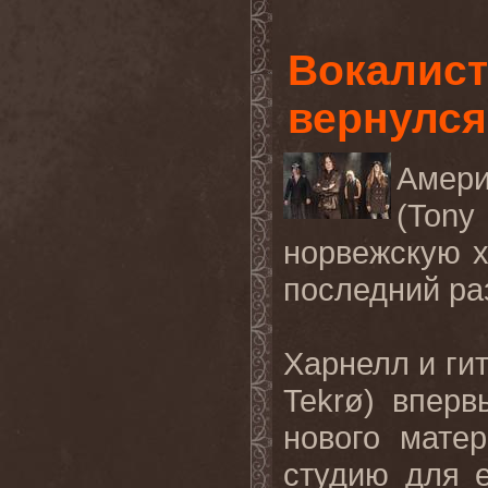
Вокалист
вернулся
Амер
(Ton
норвежскую х
последний ра
Харнелл и гит
Tekrø) вперв
нового мате
студию для 