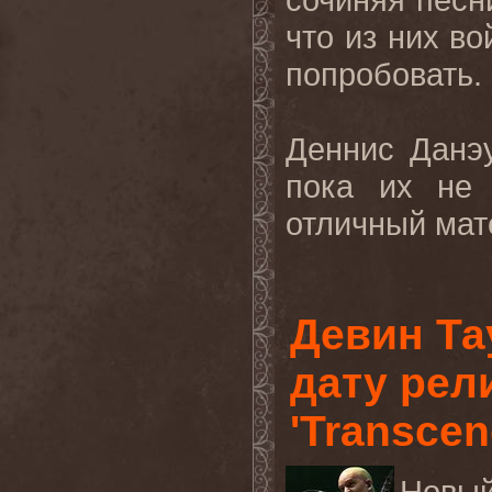
что из них во
попробовать.
Деннис Данэ
пока их не 
отличный мат
Девин Та
дату рел
'Transcen
Нов