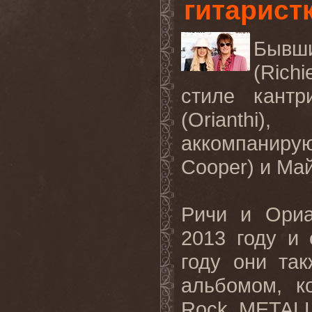
гитарист
Бывши
(Rich
стиле кантр
(Orianthi)
аккомпаниру
Cooper) и Май
Ричи и Ориа
2013 году и
году они та
альбомом, к
Rock, METAL