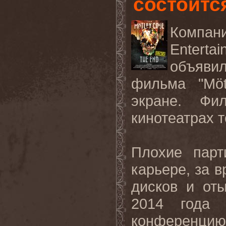
состоитс
Компан
Enterta
объяви
фильма
"Mö
экране
.
Фи
кинотеатрах
т
Плохие парт
карьере, за 
дисков и от
2014 год
конференц