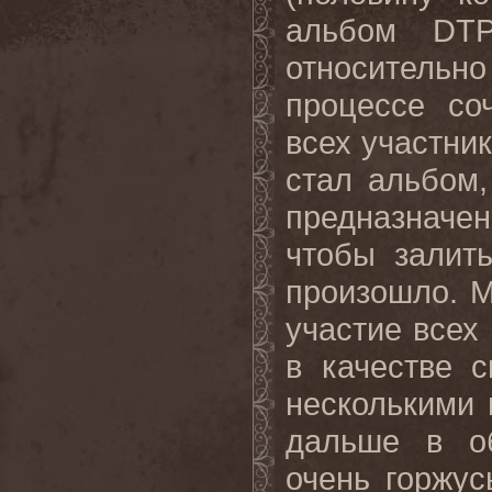
альбом
DT
относительн
процессе со
всех участни
стал альбом
предназначени
чтобы залить
произошло. М
участие всех
в качестве 
несколькими 
дальше в о
очень горжус