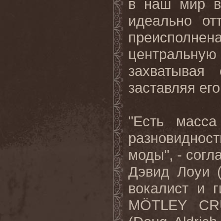
в наш мир в
идеально от
преисполнен
центральну
захватывая
заставляя его
"Есть масса
разновидност
моды", - согл
Дэвид Лоуи 
вокалист и 
M
Ö
TLEY
CR