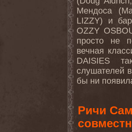
(
Doug
Aldrich
Мендоса (
Ma
LIZZY
) и ба
OZZY
OSBO
просто не п
вечная класс
DAISIES
та
слушателей в
бы ни появила
Ричи Сам
совместн