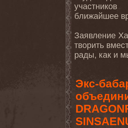
участнико
ближайшее в
Заявление Ха
творить вмес
рады, как и м
Экс-баба
объедини
DRAGONF
SINSAEN