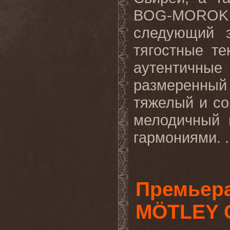
BOG-MOROK 
следующий э
тягостные т
аутентичные
размеренны
тяжелый и со
мелодичный 
гармониями. .
Премьера
MÖTLEY 