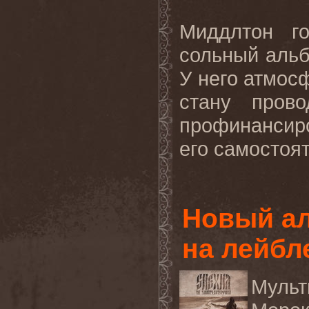
Миддлтон г
сольный альб
У него атмос
стану пров
профинансир
его самостоят
Новый а
на лейбл
Муль