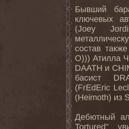
Бывший бар
ключевых а
(Joey Jord
металлическ
состав такж
O))) Атилла Ч
DAATH и CHIM
басист DR
(FrEdEric Lec
(Heimoth) из 
Дебютный а
Tortured" 