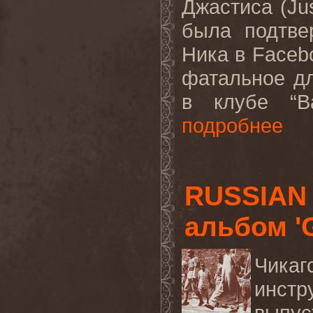
Джастиса (Jus
была подтве
Ника в Faceb
фатальное д
в клубе “
B
подробнее
RUSSIAN
альбом 'G
Чика
инст
выпус