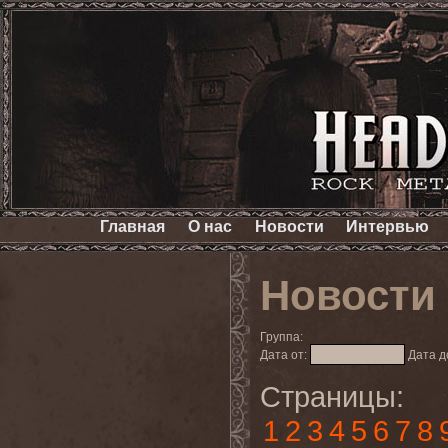
Главная
О нас
Новости
Интервью
Новости
Группа:
Дата от:
Дата д
Страницы:
1
2
3
4
5
6
7
8