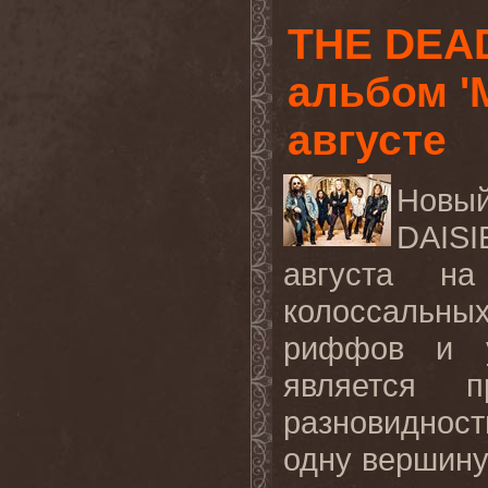
THE DEAD
альбом '
августе
Новы
DAISI
августа 
колоссальн
риффов и у
является п
разновидност
одну вершину 