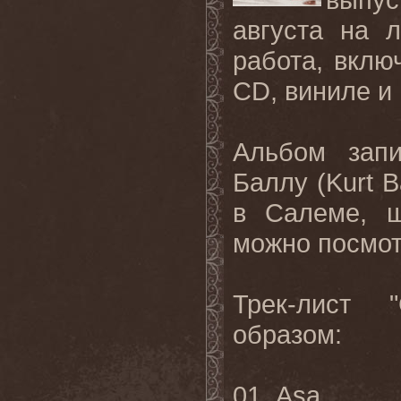
августа на 
работа, вклю
CD, виниле и
Альбом запи
Баллу (
Kurt
B
в Салеме, ш
можно посмо
Трек-лист "
образом:
01.
Asa