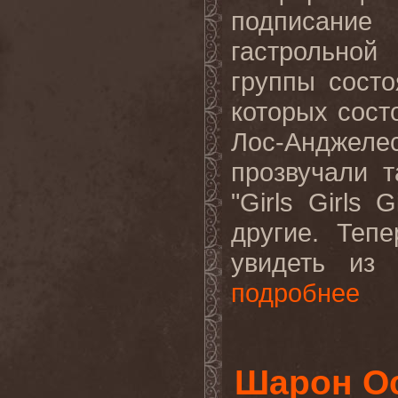
подписани
гастрольной
группы состо
которых сост
Лос-Анджеле
прозвучали т
"
Girls
Girls
Gi
другие. Теп
увидеть из 
подробнее
Шарон О