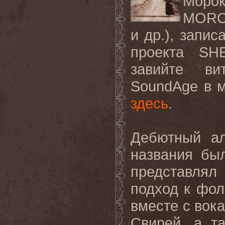
Моро
MORO
и др.), запи
проекта SH
завийте ви
SoundAge в м
здесь
.
Дебютный а
названия бы
представля
подход к фол
вместе с вок
Свирей, а т