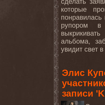
сделать зая
которые пр
понравилась 
рупором в
выкрикиват
альбома, за
увидит свет в
Элис Куп
участник
записи 'Ki