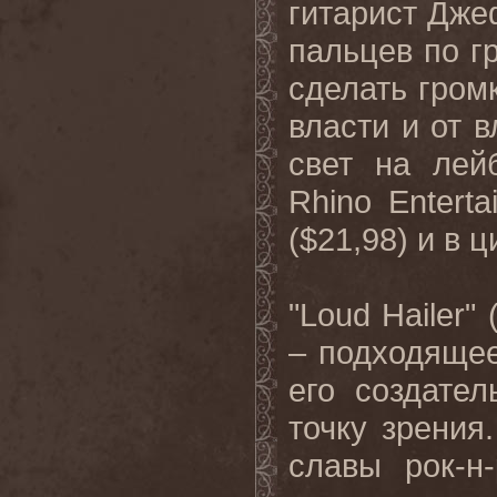
гитарист Дже
пальцев по г
сделать гром
власти и от в
свет на ле
Rhino
Enterta
($21,98) и в 
"
Loud
Hailer
"
– подходящее
его создате
точку зрения
славы рок-н