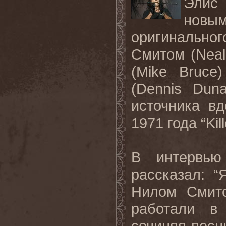
Элис 
новым
оригинально
Смитом (Neal
(Mike Bruce
(Dennis Dun
источника в
1971 года “Kill
В интервью
рассказал: 
Нилом Смит
работали в
сочиняя песн