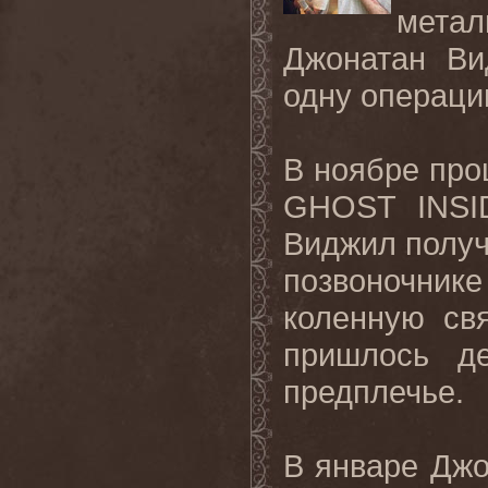
мета
Джонатан Ви
одну операци
В ноябре про
GHOST
INSI
Виджил получ
позвоночник
коленную св
пришлось д
предплечье.
В январе Джо