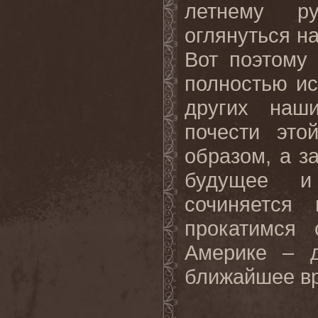
летнему р
оглянуться на
Вот поэтому
полностью ис
других наш
почести это
образом, а з
будущее и
сочиняется
прокатимся
Америке – д
ближайшее вр