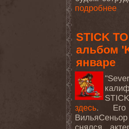
подробнее
STICK T
альбом 'K
январе
"Sev
калиф
STIC
здесь
.
Ег
ВильяСеньор
снялся акте