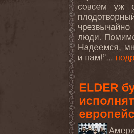
совсем уж 
плодотворны
чрезвычайно 
люди. Помимо
Надеемся
,
м
и
нам
!”
...
под
ELDER бу
исполнят
европейс
Амери