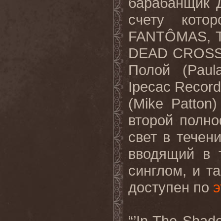
барабанщик 
счету кото
FANTÔMAS, 
DEAD
CROS
Полой (
Paul
Ipecac
Record
(
Mike
Patton
второй
полн
свет
в
течен
вводящий в 
синглом, и т
доступен по
э
“’
In
The
Shad