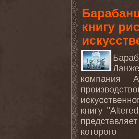
Барабан
книгу ри
искусств
Бараб
Ланже
компания
производств
искусственн
книгу
"Altere
представля
которого