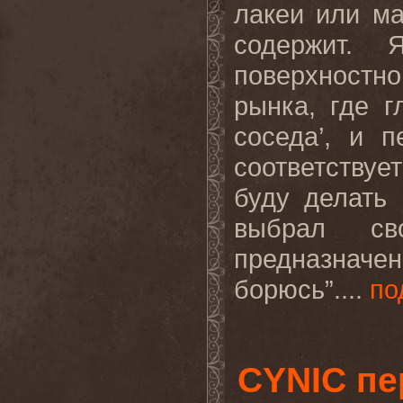
лакеи или ма
содержит. 
поверхност
рынка, где г
соседа’, и 
соответству
буду делать
выбрал с
предназнач
борюсь”....
по
CYNIC пе