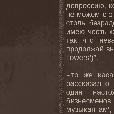
депрессию, к
не можем с э
столь безрад
имею честь ж
так что нев
продолжай вы
flowers’)”.
Что же каса
рассказал о 
один наст
бизнесменов,
музыкантам’,