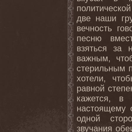
политической 
две наши гр
вечность го
песню вмес
взяться за 
важным, что
стерильным п
хотели, что
равной степе
кажется, в 
настоящему о
одной стор
звучания обеи