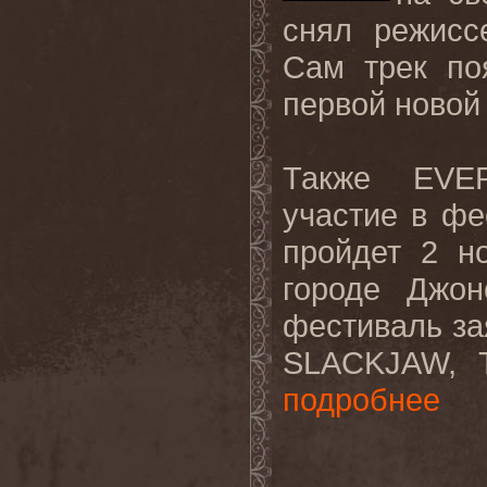
снял
режисс
Сам трек по
первой новой 
Также
EVE
участие в фе
пройдет 2 н
городе Джон
фестиваль
за
SLACKJAW, 
подробнее