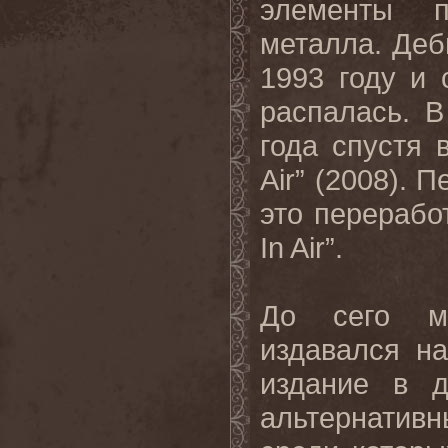
элементы
металла
.
Деб
1993 году и 
распалась. В
года
спустя
Air” (2008).
П
это
перерабо
In Air”.
До
сего
м
издавался
на
издание
в
альтернатив