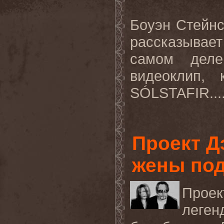
Боуэн Стейнс
рассказывае
самом дел
видеоклип,
S
Ó
LSTAFIR
..
Проект Д
жены под
Про
леге