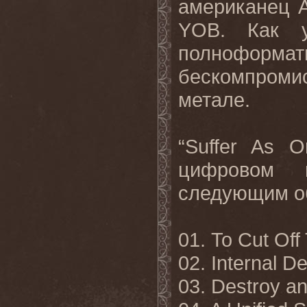
американец А
YOB. Как у
полноформ
бескомпромис
метале.
“
Suffer
As
O
цифровом 
следующим
о
01. To Cut Of
02. Internal D
03. Destroy 