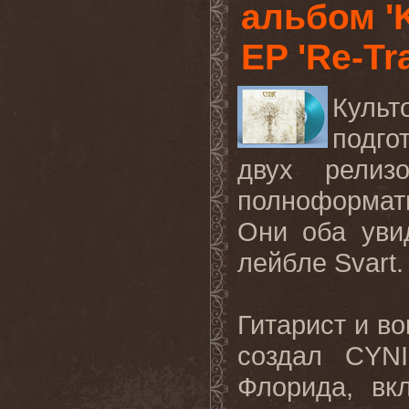
альбом 'K
EP 'Re-Tr
Культ
подго
двух рели
полноформат
Они
оба
уви
лейбле
Svart.
Гитарист
и
во
создал
CYN
Флорида
,
вк