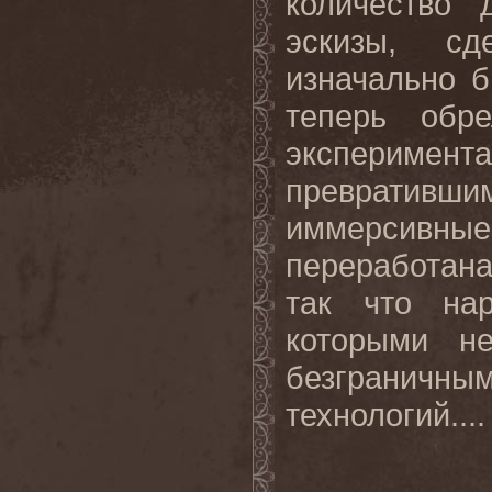
количество 
эскизы, сд
изначально 
теперь обр
эксперимен
превративш
иммерсивные
переработан
так что на
которыми н
безграничн
технологий...