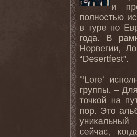
и пр
полностью ис
в туре по Ев
года. В рам
Норвегии, Л
“Desertfest”.
"’Lore’ испо
группы. – Дл
точкой на пу
пор. Это аль
уникальный 
сейчас, ког