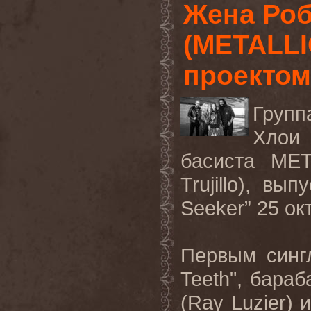
Жена Роб
(METALLI
проектом
Групп
Хлои
басиста
ME
Trujillo),
выпу
Seeker”
25 ок
Первым
синг
Teeth",
бараб
(Ray Luzier)
и