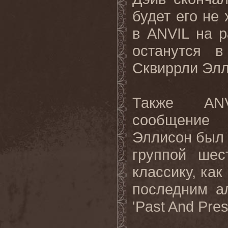
будет его не
в ANVIL на р
останутся 
Сквиррли Элл
Также ANV
сообщение 
Эллисон был 
группой шес
классику, как 
последним а
'Past And Prese