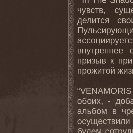
чувств, су
делится св
Пульсирующ
ассоциирует
внутреннее 
призыв к пр
прожитой жиз
“
VENAMORIS
обоих, - доб
альбом в чр
осуществили
будем сотруд