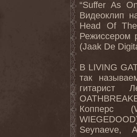
“
Suffer
As
O
Видеоклип на
Head
Of
The
Режиссером 
(
Jaak
De
Digit
В LIVING GAT
так называе
гитарист Л
OATHBREAK
Копперс (
WIEGEDOOD)
Seynaeve,