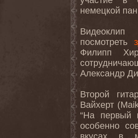
немецкой пан
Видеоклип
посмотреть
Филипп Хи
сотруднича
Александр Ди
Второй гит
Вайхерт (
Mai
“На первый 
особенно со
вкусах в 