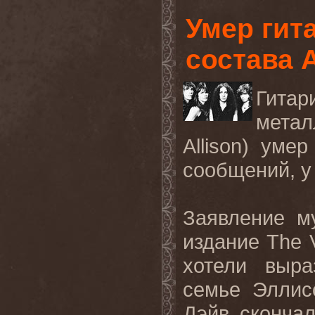
Умер гит
состава 
Гитар
метал
Allison) уме
сообщений, у 
Заявление м
издание The V
хотели выра
семье Эллис
Дэйв сконча