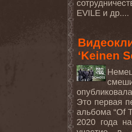
сотрудничес
EVILE и др....
Видеокл
‘Keinen S
Неме
смеш
опубликовал
Это первая п
альбома “
Of
T
2020 года н
участие в 