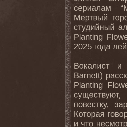
сериалам “
Мертвый гор
студийный а
Planting
Flow
2025 года ле
Вокалист и 
Barnett
) расс
Planting
Flow
существуют
повестку, з
Которая говор
и что несмот