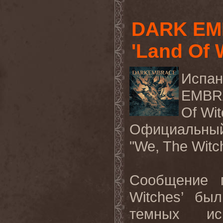
DARK EM
'Land Of 
Испа
EMBRA
Of Wi
Официальный
"We, The Wit
Сообщение г
Witches’ бы
темных иск