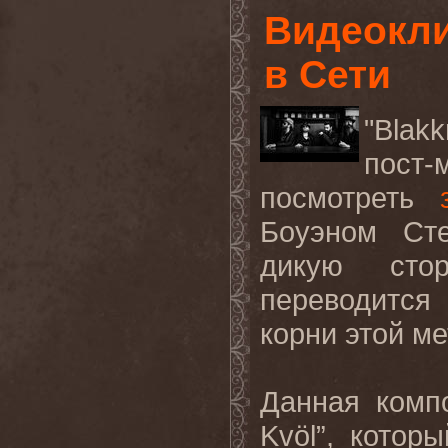
Видеокли
в Сети
"Blakk
пост
-
посмотреть
Боуэном Ст
дикую сто
переводится 
корни этой м
Данная комп
Kv
ö
l
”, котор