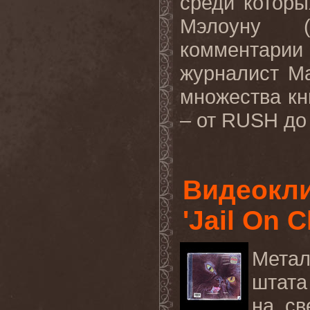
среди
которы
Мэлоун
у (
комментарии
журналист М
множества кн
– от
RUSH
д
Видеокл
'Jail On 
Метал
штата
на
св