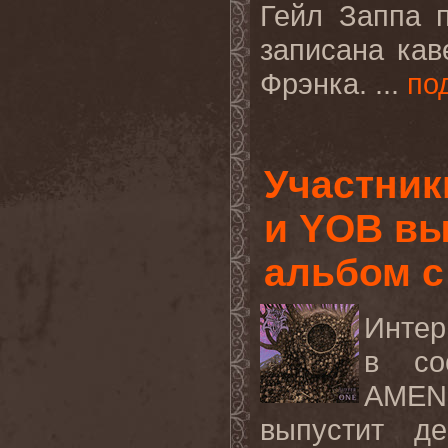
Гейл Заппа 
записана ка
Фрэнка. ...
по
Участни
и YOB в
альбом с
Интер
в со
AMEN
выпустит д