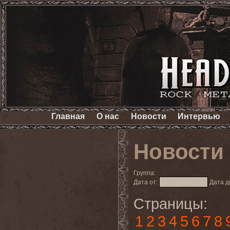
Главная
О нас
Новости
Интервью
Новости
Группа:
Дата от:
Дата д
Страницы:
1
2
3
4
5
6
7
8