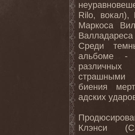
неуравновеш
Rilo, вокал)
Маркоса Вил
Валладареса
Среди темн
альбоме -
различных 
страшными 
биения мер
адских ударов
Продюсиров
Клэнси (C