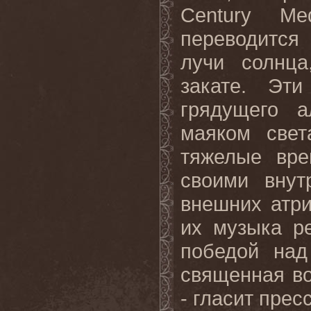
Century
Me
переводится
лучи солнц
закате. Эт
грядущего а
маяком све
тяжелые вре
своими внут
внешних атри
их музыка р
победой над 
священная во
- гласит прес