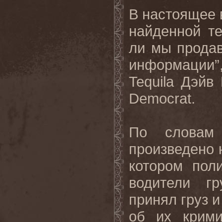
В настоящее 
найденной т
ли мы продав
информации
Tequila
Дэйв 
Democrat
.
По словам
произведено н
котором пол
водители гр
принял груз и
об их крими