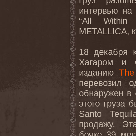
груз разош
интервью на
“
All
Within
METALLICA
, 
18 декабря 
Хагаром и 
изданию
The
перевозил о
обнаружен в 
этого груза 
Santo
Tequil
продажу. Эт
бочке 39 мес