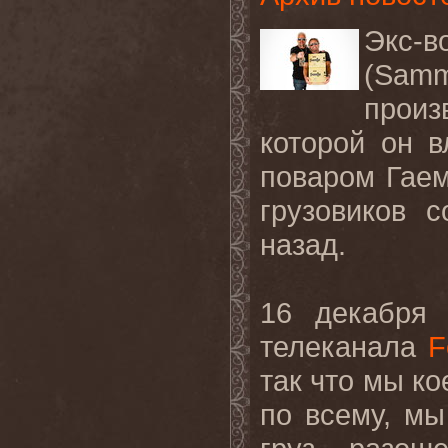
Экс-
(
Sam
прои
которой он 
поваром Гаем
грузовиков 
назад.
16 декабря 
телеканала
F
так что мы ко
по всему, мы