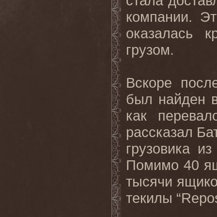
стала достав
компании. Эт
оказалась к
грузом.
Вскоре посл
был найден в
как перевал
рассказал Ба
грузовика из
Помимо 40 ящ
тысячи ящико
текилы “
Repo