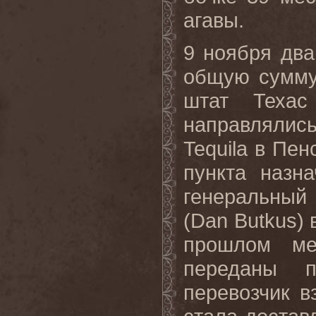
агавы.
9 ноября два
общую сумму
штат Техас
направлялис
Tequila
в Пен
пункта назн
генеральный
(
Dan
Butkus
)
прошлом ме
переданы п
перевозчик в