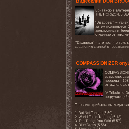
Видеоклип DON BROCO 
Британские
альтер
THE HORIZON, 5
SE
“Disappear” –
удиви
затем появляются б
электроники и брей
отчаяние от того, ч
“’
Disappear
’ – это песня о том,
сравнению с виной от осознания,
COMPASSIONIZER опуб
COMPASSIONIZ
возможно, сам
периода – 1986
от укулеле до 
“A Tribute to
погружающий с
Трек-лист трибьюта выглядит с
1. But Not Tonight (5:50)
2. World Full of Nothing (6:18)
3. The Things You Said (5:57)
4. Blue Dress (5:56)