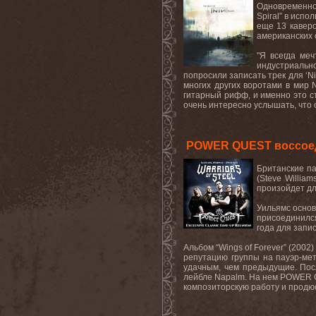
Одновременно 
Spiral” в испо
еще 13 каверо
американских
"Я всегда ме
индустриально
попросили записать трек для ‘Nin
многих других воротами в мир 
гитарный рифф, и именно это с
очень интересно услышать, что 
POWER QUEST воссоед
Британские па
(Steve Willia
произойдет для
Уильямс осно
присоединился
года для запи
Альбом “Wings of Forever” (2002
репутацию группы на пауэр-мет
удачным, чем предыдущие. Посл
лейбле Napalm. На нем POWER Q
композиторскую работу и продюс