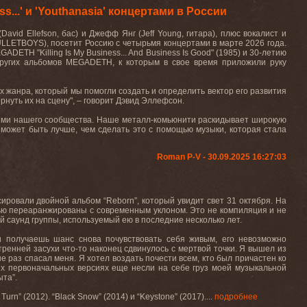
...' и 'Youthanasia' концертами в России
David Ellefson,
бас
)
и
Джефф
Янг
(Jeff Young,
гитара
),
плюс
вокалист
и
ULLETBOYS
), посетит Россию с четырьмя концертами в марте 2026 года.
TH "Killing Is My Business... And Business Is Good" (1985) и 30-летию
с других альбомов MEGADETH, к которым в свое время приложили руку
х жанра, который мы помогли создать и определить вектор его развития
рнуть их на сцену", – говорит Дэвид Эллефсон.
ьями нашего сообщества. Наше металл-комьюнити раскидывает широкую
о может быть лучше, чем сделать это с помощью музыки, которая стала
Roman P-V - 30.09.2025 16:27:03
ировали двойной альбом “
Reborn
”, который увидит свет 31 октября. На
тью переаранжированы с современным уклоном. Это не компиляция и не
 саунд группы, используемый ею в последние несколько лет.
и получаешь шанс снова почувствовать себя живым, его невозможно
утренней засухи что-то наконец сдвинулось с мертвой точки. Я вышел из
е раз спасал меня. Я хотел воздать почести всем, кто был причастен ко
оих первоначальных версиях еще несли на себе груз моей музыкальной
ыта”.
u Turn” (2012). “Black Snow” (2014)
и
“Keystone” (2017).
...
подробнее