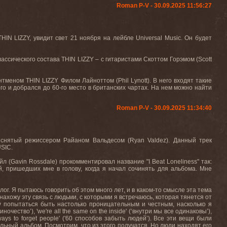
Roman P-V - 30.09.2025 11:56:27
THIN
LIZZY
, увидит свет 21 ноября на лейбле
Universal Music
. Он будет
лассического состава
THIN
LIZZY
– с гитаристами Скоттом Горэмом (
Scott
онтменом
THIN
LIZZY
Филом Лайноттом (
Phil
Lynott
). В него входят такие
-го и добрался до 60-го место в британских чартах. На нем можно найти
Roman P-V - 30.09.2025 11:34:40
, снятый режиссером Райаном Вальдесом (
Ryan
Valdez
). Данный трек
USIC
.
йл (
Gavin
Rossdale
) прокомментировал название "
I
Beat
Loneliness
" так:
й, пришедших мне в голову, когда я начал сочинять для альбома. Мне
ог. Я пытаюсь говорить об этом много лет, и в каком-то смысле эта тема
нахожу эту связь с людьми, с которыми я встречаюсь, которая тянется от
гу попытаться быть настолько проницательным и честным, насколько я
иночество
’), 'we're all the same on the inside' (‘
внутри
мы
все
одинаковы
’),
 ways to forget people' ('60
способов
забыть
людей
’).
Все
эти
вещи
были
ельный
альбом
.
Посмотрим
,
что
из
этого
получатся
.
Но
люди
находят
его