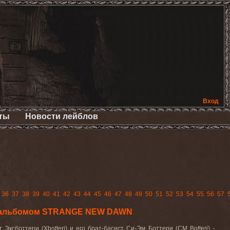
Вход
ты
Новости лейблов
36
37
38
39
40
41
42
43
44
45
46
47
48
49
50
51
52
53
54
55
56
57
м альбомом STRANGE NEW DAWN
сботтери (Xbotteri) и его брат-басист Си-Эм Боттери (CM Botteri) -