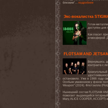
близким
".
...
подробнее
Экс-вокалистка STIGM
Готик-металл
доступен для
Как гласит пр
атмосферой. Д
FLOTSAM AND JETSAM п
Вернувшись д
контракта с л
Краеугольный
удостоившихс
остановило. Уже в 1988 году с
Особым уважением у фэнов пол
Weapon
" (2024). Флотзилла (
Flot
Нынешний состав
FLOTSAM
AN
помогает выдающийся гитарный 
Mary
,
ALICE
COOPER
,
ACCEPT
) 