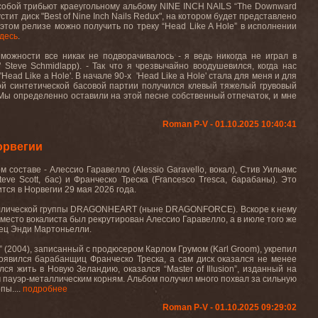
 собой трибьют краеугольному альбому NINE INCH NAILS “The Downward
тит диск "Best of Nine Inch Nails Redux", на котором будет представлено
том релизе можно получить по треку “Head Like A Hole” в исполнении
десь
.
можности все никак не подворачивалось - я ведь никогда не играл в
Steve Schmidlapp). - Так что я чрезвычайно воодушевился, когда нас
Head Like a Hole'. В начале 90-х 'Head Like a Hole' стала для меня и для
той синтетической басовой партии получился клевый тяжелый грувовый
Мы определенно оставили на этой песне собственный отпечаток, и мне
Roman P-V - 01.10.2025 10:40:41
орвегии
оставе - Алессио Гаравелло (Alessio Garavello, вокал), Стив Уильямс
teve Scott, бас) и Франческо Треска (Francesco Tresca, барабаны). Это
ится в Норвегии 29 мая 2026 года.
таллической группы DRAGONHEART (ныне DRAGONFORCE). Вскоре к нему
место вокалиста был рекрутирован Алессио Гаравелло, а в июле того же
нец Энди Мартоньелли.
d” (2004), записанный с продюсером Карлом Грумом (Karl Groom), укрепил
появился барабанщиц Франческо Треска, а сам диск оказался не менее
я жить в Новую Зеландию, оказался “Master of Illusion”, изданный на
пауэр-металлическим корням. Альбом получил много похвал за сильную
пы....
подробнее
Roman P-V - 01.10.2025 09:29:02