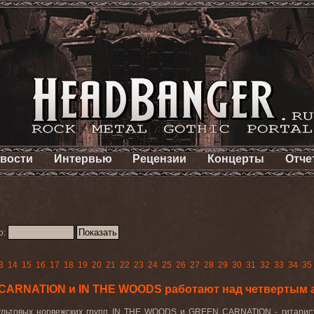
вости
Интервью
Рецензии
Концерты
Отче
о:
3
14
15
16
17
18
19
20
21
22
23
24
25
26
27
28
29
30
31
32
33
34
35
 CARNATION и IN THE WOODS работают над четверты
льтовых норвежских групп IN THE WOODS и GREEN CARNATION - гитарист Эк