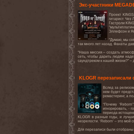
Экс-участники MEGADET
Проект
KINGS
гитарист
Чез
Гастроли KING
"мультиплати
Эллефсон и Ян
"Думаю, мы со
так много лет назад. Фанаты дав
"Наша миссия – создать атмосф
сеть, чтобы дарить людям наде
саундтреком к нашей жизни?" – 
KLOGR перезаписали с
Вслед за релизом
нем будет предст
ремастеринг, а п
“
Почему
‘Reborn
игнорировать, - 
периода истощени
KLOGR
в разные годы, и лучши
незрелости. ‘
Reborn
’ – это мой
Для перезаписи были отобраны 