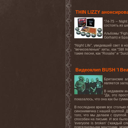
THIN LIZZY анонсировали
“74-75 –
Night
состоять из ш
Альбомы “
Figh
Gorham
) и Бр
“
Night
Life
”, увидевший свет в 
“вечнозеленые” хиты, как “
Still
I
такие песни, как “
Rosalie
” и “
Suic
Видеоклип BUSH 'I Beat
Британские а
является загл
В недавнем и
"Да, это прос
показалось, что она как бы сумм
В последнее время все столько г
синонимична с нашей группой. Дл
того, что мы делаем с группой
способен на письме. И
все
было
'everyone is broken' (‘
каждый
сл
повседневными
мантрами
,
моим