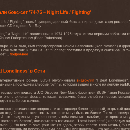
 бокс-сет '74-75 – Night Life / Fighting'
Life
/
Fighting
”, новый суперподарочный бокс-сет ирландских хард-рокеров
ести
CD
и одного
Blu
-
Ray
.
ting
” и “
Night
Life
”, записанные в 1974-1975 годах, стали первыми работами к
айаном Робертсоном (
Brian
Robertson
).
ноябре 1974 года, был спродюсирован Роном Невисоном (
Ron
Nevison
) и фр
n
Love
With
You
” и “
Sha
La
La
”. “
Fighting
” поступил в продажу в сентябре 1975
ide
”....
подробнее
 Loneliness' в Сети
льтернативные рокеры
BUSH
опубликовали
видеоклип
"
I
Beat
Loneliness
"
авным на последнем альбоме группы, который вышел в июле на лейбле
earM
нтервью для подкаста
JJO
Discover
New
Music
фронтмен
BUSH
Гэвин Россде
то очень сильная фраза, которая, возможно, была одной из первых мысле
ирует в себе все важное.
оворят о психическом здоровье, и это гораздо более здоровый, открытый диал
я людей важны такие тексты, которые могут быть им близки. Так что я всегда 
. И это придало мне уверенности, чтобы сочинить альбом, в котором я мо
настолько
‘
базово
’,
насколько
это
возможно
- 'I beat loneliness' (‘
я
победил
од
омлен
’), 'I'm here to save your life' (‘
я
здесь
,
чтобы
спасти
твою
жизнь
’), '60
и
собственными
переживаниями
,
разными
признаниями
.
Это
очень
признат