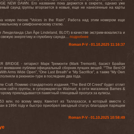
NGE NEW DAWN. Его название пока держится в секрете, однако уже
аемый саунд группы вторгается в новые, еще не нанесенные на карты
а новую песню "Voices in the Rain". Работа над этим номером еще
ремальному и симфоническому стилю.
 Линделанда (Jan Åge Lindeland, BLOT) в качестве экстрим-вокалиста и
вежую энергетику и глуюбину саунда....
подробнее
Roman P-V - 01.10.2025 11:16:37
ER BRIDGE - гитарист Марк Тремонти (Mark Tremonti), басист Брайан
ляет вниманию публики официальный сборник лучших вещей. “”The Best Of
ith Arms Wide Open”, “One Last Breath” и “My Sacrifice”, а также “My Own
 исполняли в реюнион-туре в последние два года.
 Craft. Помимо стандартного издания, “The Best Of Creed” будет отлит
ом сайте группы, в супермаркетах Walmart, в сети магазинов Barnes &
которому прикладывается памятный глянцевый пропуск за кулисы.
 млн. по всему миру. Квинтет из Таллахасси, в который вместе с
ан в 1994 году и быстро приобрел звездный статус благодаря парящим
Roman P-V - 01.10.2025 10:58:49
ye