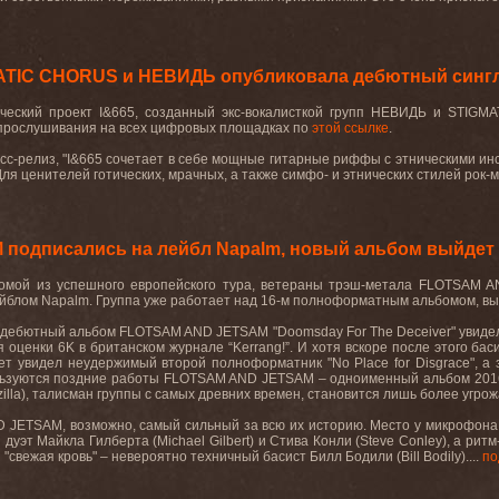
ATIC CHORUS и НЕВИДЬ опубликовала дебютный сингл
ический проект I&665, созданный экс-вокалисткой групп НЕВИДЬ и STIGM
 прослушивания на всех цифровых площадках по
этой ссылке
.
есс-релиз, "I&665 сочетает в себе мощные гитарные риффы с этническими ин
ля ценителей готических, мрачных, а также симфо- и этнических стилей рок-
одписались на лейбл Napalm, новый альбом выйдет в
омой из успешного европейского тура, ветераны трэш-метала
FLOTSAM
A
ейблом
Napalm
. Группа уже работает над 16-м полноформатным альбомом, вып
дебютный
альбом
FLOTSAM AND JETSAM "Doomsday For The Deceiver"
увиде
я оценки 6
K
в британском журнале “
Kerrang
!”. И хотя вскоре после этого ба
вет увидел неудержимый второй полноформатник "
No
Place
for
Disgrace
", а
ьзуются поздние работы
FLOTSAM
AND
JETSAM
– одноименный альбом 2016
zilla
), талисман группы с самых древних времен, становится лишь более угр
D
JETSAM
, возможно, самый сильный за всю их историю. Место у микрофона
дуэт Майкла Гилберта (
Michael
Gilbert
) и Стива Конли (
Steve
Conley
), а рит
и "свежая кровь" – невероятно техничный басист Билл Бодили (
Bill
Bodily
)....
по