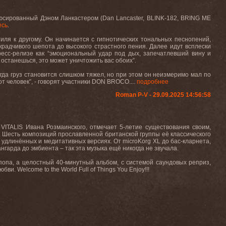
дюсированный Дэном Ланкастером (
Dan Lancaster
,
BLINK-182, BRING ME
есь
.
тиля
к
другому
.
Он начинается с гипнотических тональных песнопений,
радчивого шепота до высокого страстного пения. Далее идут всплески
ресс-релизе как “эмоциональный удар под дых, запечатлевший вину и
ы останешься, это может уничтожить вас обоих”.
Когда груз становится слишком тяжел, но при этом он неизмеримо мал по
т человек”, - говорят участники
DON
BROCO
....
подробнее
Roman P-V - 29.09.2025 14:56:58
VITALIS Ивана Розмаинского, отмечает 5-летие существования своим,
. Шесть композиций прославленной британской группы её классического
ых, удлинённых и медитативных версиях. От microKorg XL до бас-кларнета,
ангарда до эмбиента – так эта музыка ещё никогда не звучала.
и-попа, а целостный 40-минутный альбом, с системой саундовых реприз,
 Welcome to the World Full of Things You Enjoy!!!