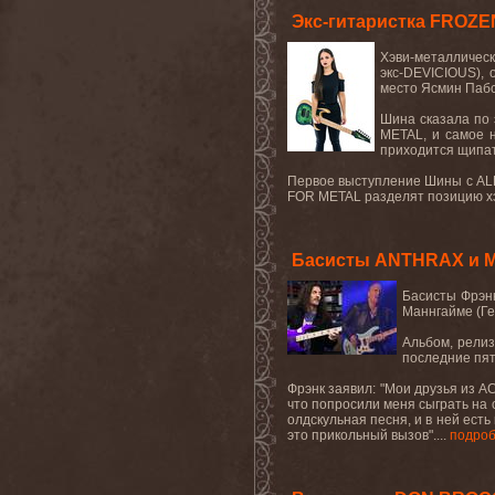
Экс-гитаристка FROZ
Хэви-металлическ
экс-DEVICIOUS),
место Ясмин Пабс
Шина сказала по 
METAL, и самое н
приходится щипат
Первое выступление Шины с ALL 
FOR METAL разделят позицию хэ
Басисты ANTHRAX и M
Басисты
Фрэн
Маннгайме (Ге
Альбом, релиз
последние пят
Фрэнк заявил: "Мои друзья из
A
что попросили меня сыграть на 
олдскульная песня, и в ней есть
это прикольный вызов"....
подро