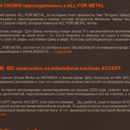
EN CROWN присоединилась к ALL FOR METAL
ий проект ALL FOR METAL, за которым стоят вокалисты Тим “Тетцель” Шмидт 
 объявил о присоединении к своему составу гитаристки Фабиолы “Шины” Б
т (Jasmin Pabst), которая покинула ALL FOR METAL летом.
этому поводу: “Для Шины началась новая эпоха! Я с чрезвычайным волнен
евероятное во всем этом – то, что я наконец-то вернусь на сцену в сле
ь себя. Я самая счастливая Шина в мире. Я готова присоединиться к воинам 
FOR METAL состоится 16 октября в зале “MuzikZentrum” в немецком городе Ган
длайнеров с GRAILKNIGHTS. ...
подробнее
R. BIG записались на юбилейном альбоме ACCEPT
к
Белло
(Frank Bello)
из
ANTHRAX
и
Билли
Шиэн
(Billy Sheehan)
из
MR. BIG
рмания), рассказали о том, что записались в качестве гостей на грядущем а
 которого запланирован ориентировочно на начало 2026 года, охватит вс
ь десятилетий, перезаписанные с участием неожиданных гостей и коллег, а т
CCEPT
, группы
ACCEPT
, я ее просто обожаю… Вы
,
ребята
,
знаете
группу
ACC
одной песне на своем юбилейном альбоме. Я сыграл в песне под названием '
 классные прикольные партии баса. И тот фанковый кусочек (который Фрэнк вык
бнее