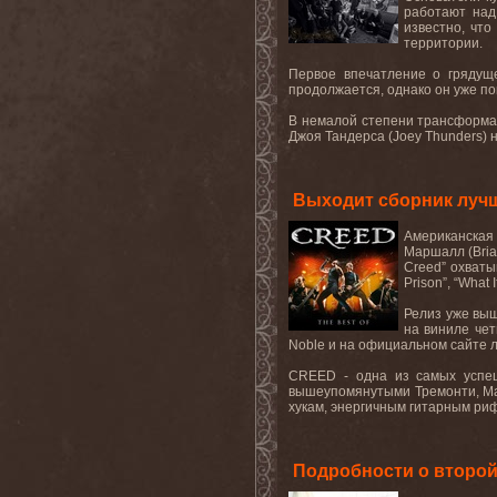
работают над
известно, чт
территории.
Первое впечатление о гряду
продолжается, однако он уже п
В немалой степени трансформаци
Джоя Тандерса (Joey Thunders) 
Выходит сборник луч
Американская
Маршалл (Bria
Creed” охватыв
Prison”, “What
Релиз уже выш
на виниле чет
Noble и на официальном сайте л
CREED - одна из самых успеш
вышеупомянутыми Тремонти, Мар
хукам, энергичным гитарным ри
Подробности о второй 