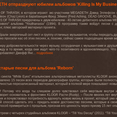
H отпразднуют юбилеи альбомов 'Killing Is My Business
 OF THRASH,
в
котором
играют
экс
-
участники
MEGADETH
Дэвид
Эллефсон
(
Леон
(Chaz Leon)
и
барабанщик
Фред
Эйкинг (
Fred Aching
,
DEAD GROOVE
,
B
S OF THRASH приурочены к двум юбилеям - 40-летию дебютного альбома MEGADE
нового" альбома "Youthanasia" (1994). В программу также войдут песни 
г, плюс авторский материал проекта.
брали энергичный сет-лист и группу отличных музыкантов, чтобы передать ду
но просили нас об этих песнях, и, похоже, сейчас самое подходящее время ве
еру доброжелательности через музыку, сотрудничая с музыкантами и друз
жду в то время, когда они ищут чего-то позитивного и вдохновляющего. Чт
добавляет Джефф Янг....
подробнее
тарые песни для альбома 'Reborn'
 сингла “
White
Eyes
” итальянские альтернативные металлисты
KLOGR
анонс
авлено 15 песен всех периодов дискографии группы, которые были полнос
олностью перезаписанный материал, который в полной мере показывает новый
’?
Потому что когда ты слишком долго чувствовал себя мертвым внутри 
говорит основатель и фронтмен
KLOGR
Расти (
Rusty
). – После многих лет вн
я и почувствовал потребность вдохнуть новую жизнь в проект, который уже н
й способ сделать это – придать новое достоинство песням, которые в св
 способ примириться с прошлым, признав его ценность через призму 15 лет оп
треки с четырех студийных альбомов
KLOGR
– “
Till
You
Decay
” (2011).
“Till Yo