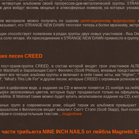
 четвертым альбомом своей прогрессив-дум-металлической группы STRA
о в диск войдут восемь мощных и атмосферных номеров, на которых узнав
щем материале можно получить по сырому
репетиционному видеоролику
н
оказывает, что STRANGE NEW DAWN тяготеют теперь к более мрачному, экст
и способствует появление в рядах группы двух новых участников - Яна Оге
на соло-гитаре. Их присоединение к STRANGE NEW DAWN привнесло в группу с
ших песен CREED
 пост-гранж-группа CREED, в состав которой входят трое участников ALT
n Marshall) и барабанщик Скотт Филлипс (Scott Phillips), впервые представ
ает все четыре альбома группы и включает в себя такие хиты, как “Higher”, “W
 If”, “What’s This Life For” и другие песни, которые CREED с огромным успехом
ел в цифровом виде, а издания на CD и виниле появятся 21 ноября на лейбле
ырех эксклюзивных цветов, которые будут продаваться только на официальн
ейбла. В Walmart также можно будет купить эксклюзивное издание на CD, к 
ных групп в современном роке, общий тираж их альбомов превышает 53
шаллом и Филлипсом входит вокалист Скотт Стэпп (Scott Stapp), был основ
ффам и созерцательным текстам....
подробнее
части трибьюта NINE INCH NAILS от лейбла Magnetic E