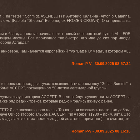
(Tim “Tetzel” Schmidt, ASENBLUT) и Антонио Каланна (Antonio Calanna,
елломо (Fabiola “Sheena” Bellomo, ex-FROZEN CROWN). Она пришла на
ием и благодарностью начинаю этот новый невероятный путь с ALL FOR
дующем месяце! Все произошло так быстро, что мне до сих пор иногда
короля Асгарда!”
новере. Там начнется европейский тур “Battle Of Metal”, в котором ALL
Roman P-V - 30.09.2025 08:57:34
, в прошлые выходные участвовавшие в гитарном шоу “
Guitar
Summit
” в
льбоме
ACCEPT
, посвященном 50-летию легендарной группы.
ю музыкальную историю
ACCEPT.
В него войдут лучшие хиты
ACCEPT
за
акже ряд редких треков, которые редко игрались вживую ранее.
EPT?
Я ее поклонник всю жизнь. Так вот, они оказались настолько добры,
Save
Us
' (со второго альбома
ACCEPT
'
I
'
m
A
Rebel
' (1980 – прим. авт.). Это
ладывал в сеть за несколько дней до этого – прим. авт.) -
я считаю, что
Roman P-V - 30.09.2025 08:16:10