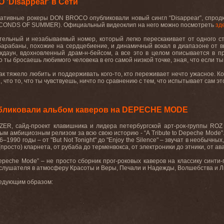
'Disappear' в Сети
нативные
рокеры
DON BROCO
опубликовали
новый
сингл
“Disappear”
, спро
CONDS OF SUMMER)
. Официальный видеоклип на него можно посмотреть
зд
тельный
и
незабываемый
номер
,
который
легко
перескакивает
от
одного
с
арабаны, похожие на сердцебиение, и динамичный вокал в диапазоне от вк
кдаун, вдохновленный драм-н-бейсом, а все это в целом описывается в п
то ты бросаешь любимого человека в его самой низкой точке, зная, что если т
 как тяжело любить и поддерживать кого-то, кто переживает нечто ужасное. 
 что то, что ты чувствуешь, ничто по сравнению с тем, что испытывает сам это
ликовали альбом каверов на DEPECHE MODE
ER, сайд-проект клавишника и лидера петербургской арт-рок-группы ROZ 
ым амбициозным релизом за всю свою историю - “A Tribute to Depeche Mode”
–1990 годы – от "But Not Tonight" до "Enjoy the Silence" – звучат в необычн
(просто) кларнета, от рубаба до терменвокса, от электроники до этники, от ав
 Depeche Mode” – не просто сборник прог-роковых каверов на классику синт
лушателя в атмосферу Красоты и Веры, Печали и Надежды, Волшебства и Любви.
ледующим образом: