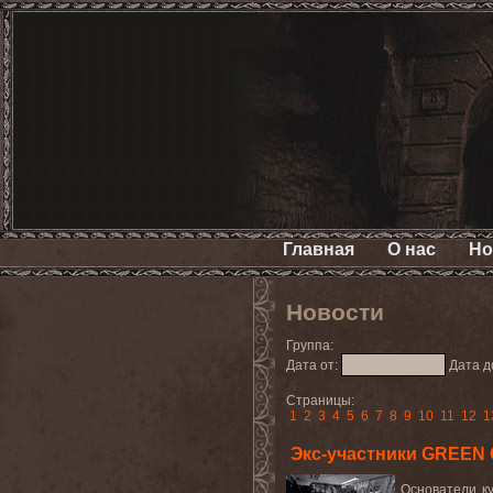
Главная
О нас
Но
Новости
Группа:
Дата от:
Дата д
Страницы:
1
2
3
4
5
6
7
8
9
10
11
12
1
Экс-участники GREEN
Основатели ку