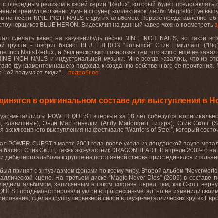
с очередным релизом в своей серии “Redux”, который будет представлять
лнении преимущественно дум- и стоунер коллективов, лейбл Magnetic Eye выпус
в на песни NINE INCH NAILS с других альбомов. Первое представление об э
 стоунерщиков BLUE HERON. Видеоклип на данный кавер можно посмотреть
з
чтал сделать кавер на какую-нибудь песню NINE INCH NAILS, но такой воз
й группе, - говорит басист BLUE HERON “Большой” Стив Шмидлапп ("Big" 
e Inch Nails Redux’, и был несколько шокирован тем, что никто еще не занял '
NINE INCH NAILS и индустриальной музыки. Мне всегда казалось, что из э
тало фундаментом нашего подхода к созданию собственного ее прочтения. 
о ней подумают люди"....
подробнее
инятся в оригинальном составе для выступления в Н
уэр-металлисты POWER QUEST впервые за 18 лет соберутся в оригинальном с
ms, клавишные), Энди Мартоньелли (Andy Martongelli, гитара), Стив Скотт (S
 эксклюзивного выступления на фестивале “Warriors of Steel”, который состо
вал POWER QUEST в марте 2001 года после ухода из лондонской пауэр-ме
 басист Стив Скотт, также экс-участник DRAGONHEART. В апреле 2002-го на 
си дебютного альбома к группе на постоянной основе присоединился италья
) был принят с энтузиазмом фэнами по всему миру. Второй альбом “Neverworl
аллической сцене. На третьем диске “Magic Never Dies” (2005) в составе 
едним альбомом, записанным в таком составе перед тем, как Скотт вернулс
UEST продемонстрировали уклон в прогрессив-метал, но не изменили своим 
ирование, сделав группу серьезной силой в пауэр-металлических кругах Евро