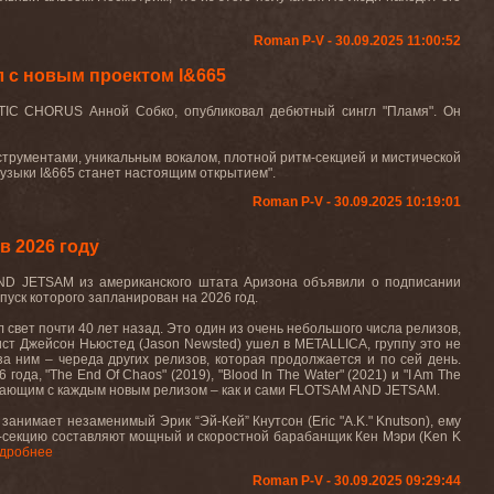
Roman P-V - 30.09.2025 11:00:52
 с новым проектом I&665
ATIC CHORUS Анной Собко, опубликовал дебютный сингл "Пламя". Он
струментами, уникальным вокалом, плотной ритм-секцией и мистической
музыки I&665 станет настоящим открытием".
Roman P-V - 30.09.2025 10:19:01
 2026 году
ND
JETSAM
из американского штата Аризона объявили о подписании
уск которого запланирован на 2026 год.
л
свет
почти
40
лет
назад
.
Это один из очень небольшого числа релизов,
сист Джейсон Ньюстед (
Jason
Newsted
) ушел в
METALLICA
, группу это не
 за ним – череда других релизов, которая продолжается и по сей день.
 года, "
The
End
Of
Chaos
" (2019), "
Blood
In
The
Water
" (2021) и "
I
Am
The
ожающим с каждым новым релизом – как и сами
FLOTSAM
AND
JETSAM
.
 занимает незаменимый Эрик “Эй-Кей” Кнутсон (
Eric
"
A
.
K
."
Knutson
), ему
м-секцию составляют мощный и скоростной барабанщик Кен Мэри (
Ken
K
дробнее
Roman P-V - 30.09.2025 09:29:44