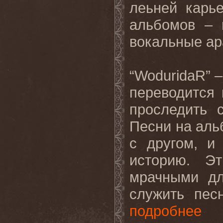
леьней
карь
альбомов – 
вокальные ар
“
WoduridaR
” 
переводится 
проследить
Песни на аль
с другом, и
историю. Э
мрачными 
служить пес
подробнее