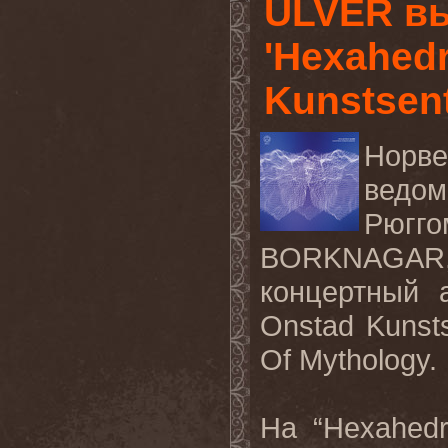
ULVER вы
'Hexahedr
Kunstsent
Норв
ведо
Рюгго
BORKNAGA
концертный
Onstad Kunst
Of Mythology.
На “
Hexahed