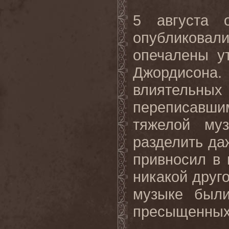
5 августа 
опубликовали
опечалены у
Джордисона.
влиятельных
переписавш
тяжелой му
разделить да
привносил в 
никакой друго
музыке был
пресыщенных 