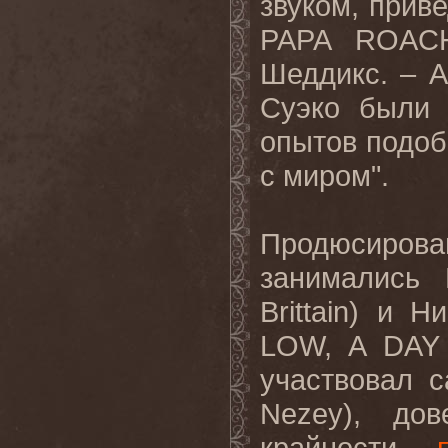
звуком, прив
PAPA
ROAC
Шеддикс. – 
Суэко были
опытов подобн
с миром".
Продюсирова
занимались
Brittain)
и
Ни
LOW, A DAY
участвовал 
Nezey
), до
крайности....