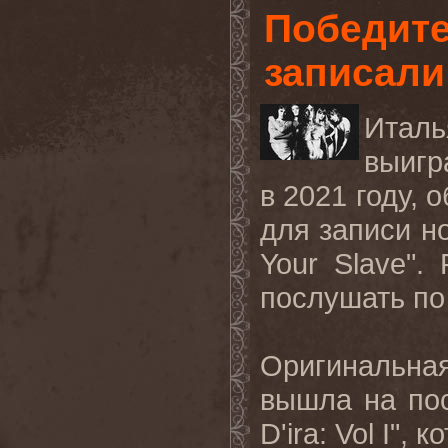
Победите
записали
Итал
выигр
в 2021 году, 
для записи н
Your
Slave
".
послушать п
Оригинальна
вышла на по
D
'
ira
:
Vol
I
", к