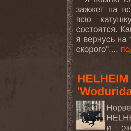
зажжет на вс
всю катушк
состоятся. Ка
я вернусь на 
скорого
".
...
по
HELHEIM 
'Wodurida
Норв
HELH
и эк