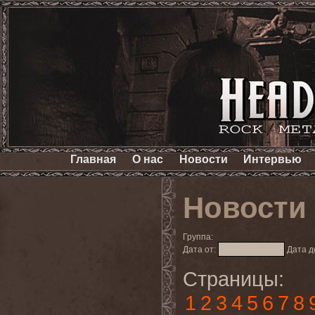
Главная
О нас
Новости
Интервью
Новости
Группа:
Дата от:
Дата д
Страницы:
1
2
3
4
5
6
7
8