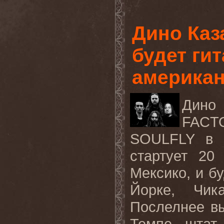
Дино Каз
будет ги
американ
Дино
FAC
SOULFLY
в 
стартует 20
Мексико, и бу
Йорке, Чик
Послелнее вы
Темпе, штат