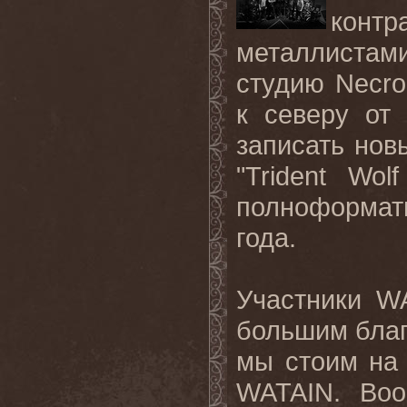
конт
металлиста
студию
Necr
к северу от
записать но
"
Trident
Wolf
полноформат
года
.
Участники
W
большим бла
мы стоим на
WATAIN
. Воо