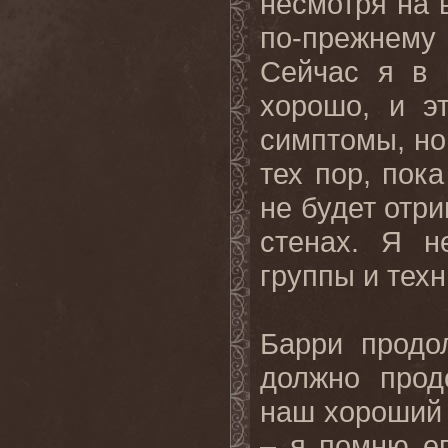
несмотря на 
по-прежнем
Сейчас
я
в
хорошо
,
и
э
симптомы, но 
тех пор, пока
не будет отри
стенах. Я н
группы и техн
Барри продо
должно прод
наш хороший 
– я помню е