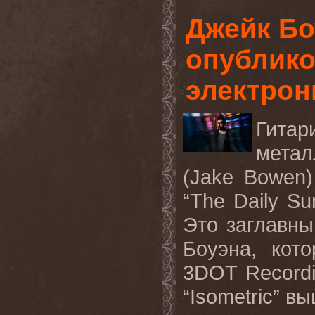
Джейк Бо
опублик
электрон
Гита
мета
(
Jake
Bowen
“
The
Daily
Su
Это заглавны
Боуэна, кот
3
DOT
Record
“Isometric”
вы