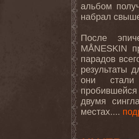
альбом получ
набрал свыше
После
эпич
MÅNESKIN
п
парадов
всег
результаты
д
они стали 
пробившейся
двумя сингл
местах....
под