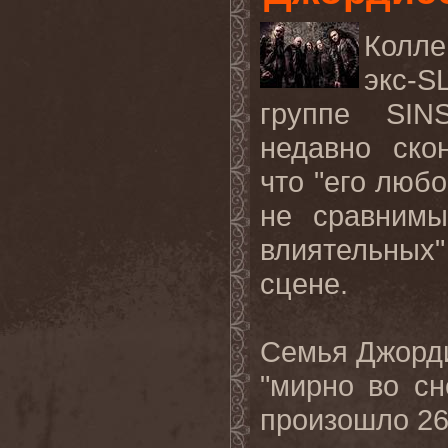
Колле
экс-
S
группе
SIN
недавно ско
что "его любо
не сравнимы
влиятельны
сцене.
Семья Джорди
"мирно во сн
произошло
2