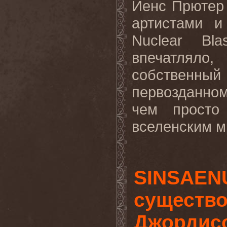
Йенс Прютер 
артистами и
Nuclear
Bla
впечатляло
собственны
первозданном
чем
просто
вселенским
м
SINSAEN
существо
Джордис