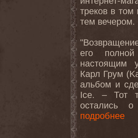
интернет-ма
треков в том
тем вечером.
"Возвращение
его полно
настоящим у
Карл Грум (K
альбом и сде
Ice. – Тот
остались о 
подробнее