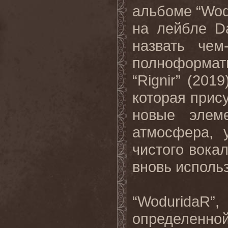
альбоме “
Wod
на лейбле
D
назвать че
полноформа
“
Rignir
” (201
которая прису
новые элем
атмосфера, 
чистого вока
вновь исполь
“WoduridaR”
определенно