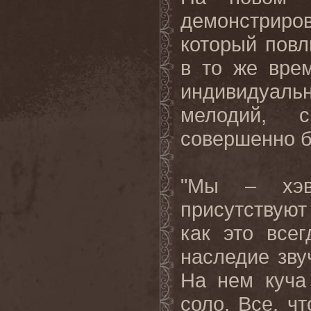
демонстриров
который повл
в то же врем
индивидуаль
мелодий, с
совершенно б
"Мы – хэви
присутствуют
как это все
наследие зву
На нем куча
соло. Все, чт