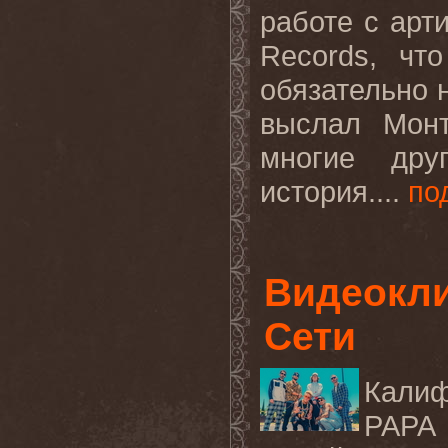
работе с арт
Records
, чт
обязательно 
выслал Монт
многие дру
история
.
...
по
Видеокли
Сети
Калиф
PAPA