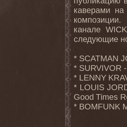
публикацию 
каверами на 
композиции.
канале WI
следующие но
* SCATMAN J
* SURVIVOR - 
* LENNY KRAV
* LOUIS JORD
Good Times Ro
* BOMFUNK MC