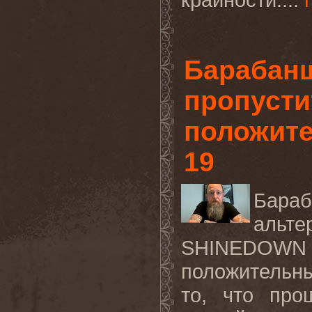
Барабан
пропусти
положите
19
Бар
аль
SHINEDOWN
положительны
то, что про