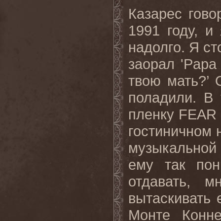
Казарес гово
1991 году, и
надолго. Я ст
заорал '
Papa
твою
мать
?’
поладили
.
В 
пленку
FEAR
гостиничном 
музыкальной
ему так пон
отдавать, 
вытаскивать 
Монте Конне