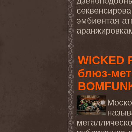
дзеноподобн
секвенсирова
эмбиентая а
аранжировкам
WICKED 
блюз-мет
BOMFUNK 
Моск
наз
металлическо