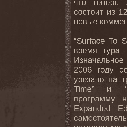
что теперь 
состоит из 1
новые коммен
“Surface To 
время тура 
Изначальное
2006 году с
урезано на т
Time” и “F
программу н
Expanded Ed
самостоятел