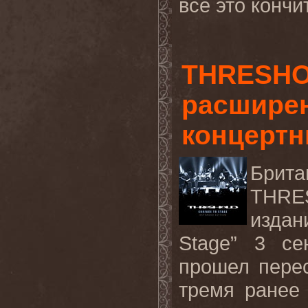
все это кончит
THRESHO
расширен
концертни
Брит
THRE
издан
Stage” 3 се
прошел пере
тремя ранее