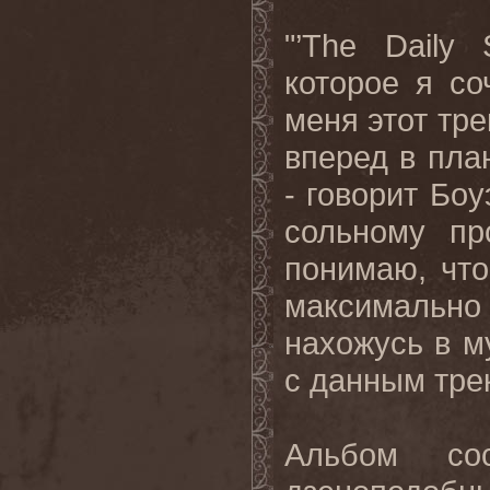
"’
The
Daily
которое я с
меня этот тре
вперед в пла
- говорит Боу
сольному пр
понимаю, чт
максимально 
нахожусь в м
с данным трек
Альбом со