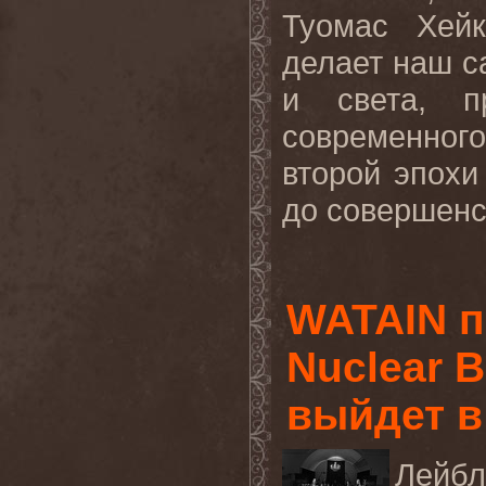
Туомас Хейк
делает наш с
и света, п
современного.
второй эпох
до совершенст
WATAIN п
Nuclear 
выйдет в
Лейб