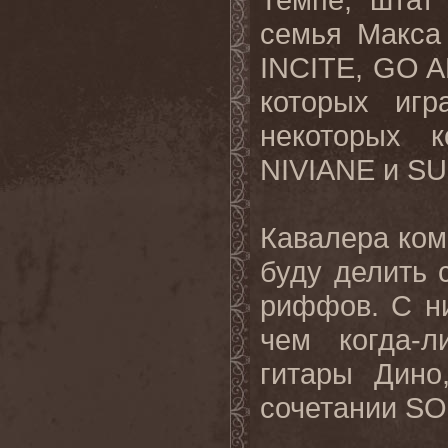
семья Макса
INCITE
,
GO
A
которых иг
некоторых к
NIVIANE
и
SU
Кавалера комм
буду делить 
риффов
.
С
н
чем
когда
-
л
гитары Дин
сочетании
SO