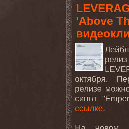
LEVERAG
'Above Th
видеокли
Лейбл
релиз
LEVE
октября. П
релизе можно
сингл "
Emper
ссылке
.
На новом