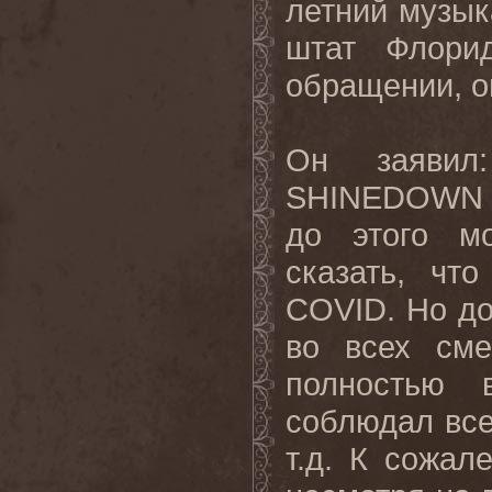
летний музык
штат Флори
обращении, о
Он заявил
SHINEDOWN
до этого м
сказать, чт
COVID
. Но д
во всех сме
полностью 
соблюдал все
т.д. К сожал