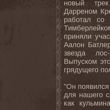
новый тре
Дарреном Кр
работал с
Тимберлейко
приняли уча
Аалон Батлер
звезда лос
Выпуском это
грядущего по
"Он появился
для нашего 
как кульмин