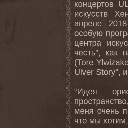
концертов
U
искусств Хе
апреле 2018
особую прогр
центра иску
честь”, как
(
Tore
Ylwizake
Ulver
Story
”, 
“Идея ори
пространств
меня очень пр
что мы хотим,