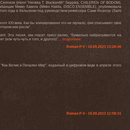
еппяля (Henri "Henkka T. Blacksmith" Seppälä
, CHILDREN OF BODOM
),
барабанщик Микко Хакила (Mikko Hakila, DISCO ENSEMBLE), опубликовала
этого года в Хельсинки под руководством режиссера Сами Йоэнсуу (
Sami
-ролл
XXI
века. Как бы клишированно это ни звучало, они описывают свое
отором они росли”.
ment
. Эта песня, как гласит пресс-релиз, “буквально набрасывается на
или чуть-чуть и того, и другого)”....
подробнее
Roman P-V - 18.09.2023 13:26:46
"Как Велик и Печален Мир", изданный в цифровом виде в апреле этого
Roman P-V - 18.09.2023 12:58:31