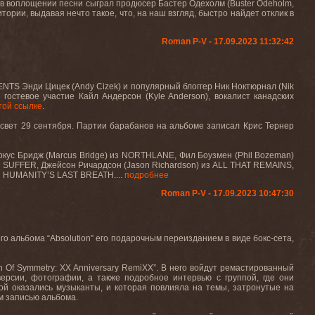
ь в воплощении песни сыграл продюсер Бастер Одехолм (Buster Odeholm,
ии, выдавая нечто такое, что, на наш взгляд, быстро найдет отклик в
Roman P-V - 17.09.2023 11:32:42
TS Энди Цицек (Andy Cizek) и популярный блоггер Ник Ноктюрнал (Nik
л гостевое участие Кайл Андерсон (
Kyle
Anderson
), вокалист канадских
той ссылке
.
т свет 29 сентября. Партии барабанов на альбоме записал Крис Тернер
ркус Бридж (
Marcus
Bridge
) из
NORTHLANE
, Фил Боузмен (
Phil
Bozeman
)
M
SUFFER
, Джейсон Ричардсон (
Jason
Richardson
) из
ALL
THAT
REMAINS
,
и
HUMANITY
’
S
LAST
BREATH
....
подробнее
Roman P-V - 17.09.2023 10:47:30
го альбома “
Absolution
” его подарочным переизданием в виде бокс-сета,
n
Of
Symmetry
:
XX
Anniversary
RemiXX
”. В него войдут ремастированный
рсии, фотографии, а также подробное интервью с группой, где они
рой оказались музыканты, и которая повлияла на темы, затронутые на
м записью альбома.