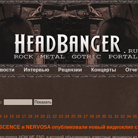
вости
Интервью
Рецензии
Концерты
Отче
о:
3
14
15
16
17
18
19
20
21
22
23
24
25
26
27
28
29
30
31
32
33
34
35
SCENCE и NERVOSA опубликовали новый видеоклип 
вер-группа
HOW
WE
END
, в которой объединились известные музыканты из