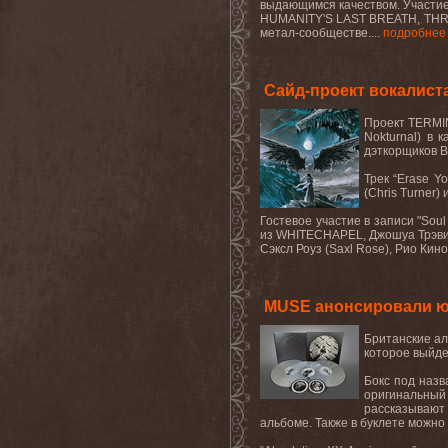
выдающимся качеством. Участие 
HUMANITY'S LAST BREATH, THROW
метал-сообществе....
подробнее
Сайд-проект вокалис
Проект TERMIN
Nokturnal) в 
дэткорщиков
Трек “
Erase
Yo
(
Chris
Turner
) 
Гостевое участие в записи "
Soul
из
WHITECHAPEL
, Джошуа Трэви
Сэксл Роуз (
Saxl
Rose
), Рио Кино
MUSE анонсировали юб
Британские а
которое выйде
Бокс под назв
оригинальный
рассказывают 
альбоме. Также в буклете можно