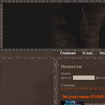
Главная
О нас
Но
Новости
Группа:
Дата от:
Дата д
Страницы:
1
2
3
4
5
6
7
8
9
10
11
12
1
Экс-участницы EVANE
Новая кроссо