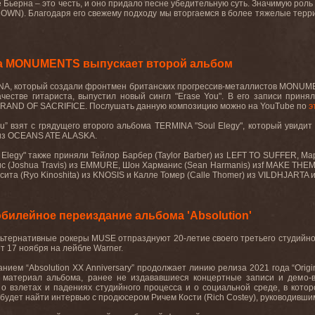
Бьерна – это честь, и оно придало песне убедительную суть. Значимую рол
N). Благодаря его свежему подходу мы вторгаемся в более тяжелые территор
та MONUMENTS выпускает второй альбом
A, который создали фронтмен британских прогрессив-металлистов MONUMEN
качестве гитариста, выпустил новый сингл
"Erase You"
. В его записи приня
BRAND
OF
SACRIFICE
. Послушать данную композицию можно на
YouTube
по
э
u
” взят с грядущего второго альбома
TERMINA
"
Soul
Elegy
", который увиди
из
OCEANS
ATE
ALASKA
.
Elegy
" также приняли Тейлор Барбер (
Taylor
Barber
) из
LEFT
TO
SUFFER
, Ма
с (
Joshua
Travis
) из
EMMURE
, Шон Харманис (
Sean
Harmanis
) из
f
MAKE
THE
сита (
Ryo
Kinoshita
) из
KNOSIS
и Калле Томер (
Calle
Thomer
) из
VILDHJARTA
илейное переиздание альбома 'Absolution'
льтернативные рокеры
MUSE
отпразднуют 20-летие своего третьего студийно
т 17 ноября на лейбле
Warner
.
анием “
Absolution
XX
Anniversary
” продолжает линию релиза 2021 года “
Origi
 материал альбома, ранее не издававшиеся концертные записи и демо-ве
о взлетах и падениях студийного процесса и о социальной среде, в кото
 будет найти интервью с продюсером Ричем Кости (
Rich
Costey
), руководивши