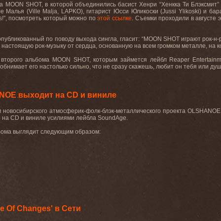
а MOON SHOT, в которой объединились басист Хенри “Хенкка Ти Блэксмит” С
е Малья (Ville Malja, LAPKO), гитарист Юсси Юликоски (Jussi Ylikoski) и 
s!”
, посмотреть который можно по
этой ссылке
. Съемки проходили в августе 
опубликованный по поводу выхода сингла, гласит: “
MOON
SHOT
играют рок-н
к настоящую рок-музыку от сердца, основанную на всем громком металле, на к
з второго альбома
MOON
SHOT
, которым займется лейбл
Reaper
Entertain
нимает его настолько сильно, что не сразу скажешь, любит он тебя или душит (
NOE выходит на CD и виниле
 новосибирского атмосферик-фолк-блэк-металлического проекта OLSHANOE 
я на CD и виниле усилиями лейбла SoundAge.
бома выглядит следующим образом:
 Of Changes' в Сети