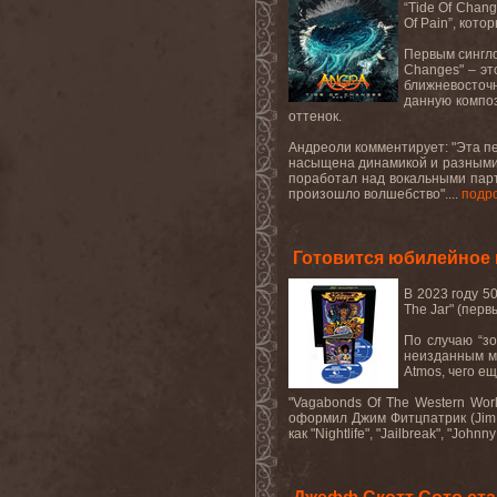
“
Tide
Of
Chang
Of
Pain
”, кото
Первым
сингл
Changes
" – э
ближневосточн
данную композ
оттенок.
Андреоли комментирует: "Эта пе
насыщена динамикой и разными т
поработал над вокальными парт
произошло волшебство"....
подр
Готовится юбилейное п
В 2023 году 5
The
Jar
" (перв
По случаю
“
зо
неизданным м
Atmos
, чего е
"Vagabonds Of The Western Wor
оформил
Джим
Фитцпатрик
(Jim 
как
"Nightlife", "Jailbreak", "John