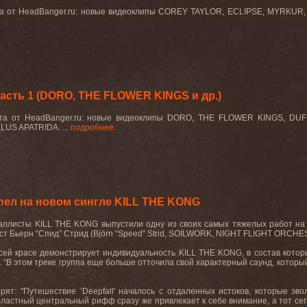
та от HeadBanger.ru: новые видеоклипы COREY TAYLOR, ECLIPSE, MYRKUR
асть 1 (DORO, THE FLOWER KINGS и др.)
еста от HeadBanger.ru: новые видеоклипы DORO, THE FLOWER KINGS,
LUS APATRIDA.
...
подробнее
ел на новом сингле KILL THE KONG
ллисты KILL THE KONG выпустили одну из своих самых тяжелых работ на тек
ст Бьерн “Спид” Стрид (Björn “Speed” Strid, SOILWORK, NIGHT FLIGHT ORCH
 всей красе демонстрирует индивидуальность KILL THE KONG, в состав котор
. “В этом треке группа еще больше отточила свой характерный саунд, которы
ят: "Путешествие ‘Deepfall' началось с отдаленных истоков, которые эв
ластный центральный рифф сразу же привлекает к себе внимание, а тот сег