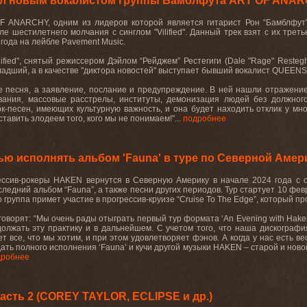
ал новым вокалистом группы Бамблфута ART OF ANA
OF ANARCHY,
одним
из
лидеров
которой
является
гитарист
Рон
“
Бамблфут
сле шестилетнего молчания с синглом
"Vilified".
Данный трек взят с их треть
года на лейбле
Pavement
Music
.
lified
", снятый режиссером Дэйлом “Рейджем” Рестегиги (
Dale
"
Rage
"
Restegh
ладший, а в качестве "диктора новостей" выступает бывший вокалист
QUEEN
не песня, а заявление, послание и предупреждение. В ней нашли отражен
вания, массовые расстрелы, институты, демонизация людей без должного
к-песен, имеющих культурную важность, и она будет находить отклик у мн
тавить злодеем того, кого мы не понимаем!"...
подробнее
ю исполнять альбом 'Fauna' в туре по Северной Амер
ессив-рокеры
HAKEN
вернутся в Северную Америку в начале 2024 года с о
следний альбом “
Fauna
”, а также песни других периодов. Тур стартует 10 ф
о группа примет участие в прогрессив-круизе “
Cruise
To
The
Edge
”, который пр
говорят: “Мы очень рады отыграть первый тур формата ‘
An
Evening
with
Hake
лжать эту практику и в дальнейшем. С учетом того, что наша дискография
т все, что мы хотим, и при этом удовлетворяет фэнов. А когда у нас есть в
дать полного исполнения ‘
Fauna
’ и кучи другой музыки
HAKEN
– старой и ново
дробнее
асть 2 (COREY TAYLOR, ECLIPSE и др.)