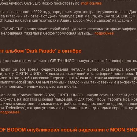
Does
Anybody
Give
". Его можно посмотреть по
этой ссылке
.
ива, основанного в 2022 году, определяет дуэт контрастирующих голосов Див
за гитарный кач отвечают Джен Маджура (Jen Majura, ex-EVANESCENCE) и 
ch Kunz) на басу и синтезаторах и Адде Ларссон (Adde Larsson) на ударных.
а HOW WE END представляет собой убойную смесь тяжелых гитарных риффов 
мелодичная
,
тяжелая
и
бескомпромиссная
музыка
.
...
подробнее
 альбом 'Dark Parade' в октябре
ериканские хэви-металлисты
CIRITH
UNGOL
выпустят шестой полноформатны
групп за все время существования металлического андеграунда может
й, как у
CIRITH
UNGOL
. Коллектив, возникший в калифорнийском городе 
Вместо того, чтобы пассивно “пересказывать” свои источники вдохновения, г
калиптический звук. Он был темным и загадочным, таинственным и эксцентр
тей и преисполненным предчувствия гибели.
-альбома “
Forever
Black
” (2020),
CIRITH
UNGOL
начали сочинять песни для 
 положила на лопатки мировая пандемия, и для того, чтобы творить мрачно
еликим воинам, они не сдавались и работали над песнями по одной, напл
ая "
Relentless
", которая укрепила их решимость и подтвердила верность пут
.
подробнее
 OF BODOM опубликовал новый видеоклип с MOON SH