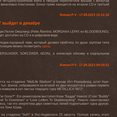
ся четырехстраничная книга в твердой переплетной крышке с вогнутой
 виниловых пластинках. Бонус-треки находятся на втором
CD
и третьей
Roman P-V - 17.09.2023 10:12:18
' выйдет в декабре
щик Пелле Окерлинд (Pelle Åkerlind, MORGANA LEFAY, ex-BLOODBOUND),
удет доступен на CD и в цифровом виде.
лодик-пауэрный гимн, который должен прийтись по душе группам типа
позицию можно посмотреть
здесь
.
 PERSUADER, SORCERER, AEON), а эпическую обложку в олдскульном
Roman P-V - 17.09.2023 09:34:52
уста на стадионе “
MetLife
Stadium
” в городе Ист-Разерфорд, штат Нью-
 тыс. фэнов, собравшиеся на второй из двух концертов в рамках первого
 номером в сет-листах текущего тура
METALLICA
"
M
72".
Far Gone?".
Его
режиссером
выступи
л
Коан
“
Бадди
”
Николс
(Coan "Buddy"
bowl To Downtown"
и
"Love Letters To Skateboarding".
Николс смонтировал
са, так что энергетика двух сюжетных линий подпитывает одна другую.
га Тони Хоука.
 на стадионе “
SoFi
” в Лос-Анджелесе 25 августа. Полная запись этого