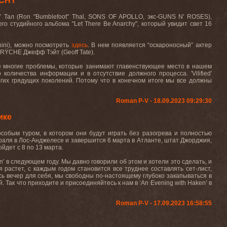
RCHY
”
Тал
(Ron "Bumblefoot" Thal, SONS OF APOLLO,
экс
-GUNS N' ROSES),
его студийного альбома "
Let
There
Be
Anarchy
", который увидит свет 16
ini
), можно посмотреть
здесь
. В нем появляется “оскароносный” актер
SR
Ÿ
CHE
Джефф Тэйт (
Geoff
Tate
).
ие многие проблемы, которые занимают главенствующее место в нашем
 количества информации и в отсутствие должного процесса. '
Vilified
'
огих грядущих поколений. Потому что в конечном итоге мы все должны
Roman P-V - 18.09.2023 09:29:30
ике
собым туром, в котором они будут играть без разогрева и полностью
евраля в Лос-Анджелесе и завершится 6 марта в Атланте, штат Джорджия,
ойдет с 8 по 13 марта.
n
’ в следующем году. Мы давно говорили об этом и хотели это сделать, и
 растет, с каждым годом становится все труднее составлять сет-лист,
есь вечер для себя, мы свободны по-настоящему глубоко закапываться в
й. Так что приходите и присоединяйтесь к нам в ‘
An
Evening
with
Haken
’ в
Roman P-V - 17.09.2023 16:58:55