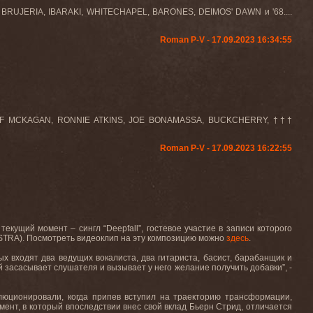
, BRUJERIA, IBARAKI, WHITECHAPEL, BARONES, DEIMOS' DAWN и '68.
...
Roman P-V - 17.09.2023 16:34:55
 DUFF MCKAGAN, RONNIE ATKINS, JOE BONAMASSA, BUCKCHERRY,
†††
Roman P-V - 17.09.2023 16:22:55
ущий момент – сингл “Deepfall”, гостевое участие в записи которого
ESTRA). Посмотреть видеоклип на эту композицию можно
здесь
.
ых входят два ведущих вокалиста, два гитариста, басист, барабанщик и
й засасывает слушателя и вызывает у него желание получить добавки”, -
олюционировали, когда припев вступил на траекторию трансформации,
мент, в который впоследствии внес свой вклад Бьерн Стрид, отличается