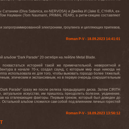
ы Сатаники (Diva Satanica, ex-NERVOSA) и Джейка И (Jake E, CYHRA, ex-
Том Науманн (Tom Naumann, PRIMAL FEAR), а ритм-секцию составляют
и запрограммированной электроники, гроулинга и цепляющих припевов,
Roman P-V - 18.09.2023 14:41:01
й альбом “
Dark
Parade
” 20 октября на лейбле
Metal
Blade
.
 похвастаться историей такой же примечательной, невероятной и
Вентура в начале 70-х, создал саунд, с которым мир еще никогда не
руппа использовала их для того, чтобы выковать гораздо более тяжелый,
ичным, эпическим и экспансивным, но в первую очередь сокрушительным
“
Dark
Parade
” сразу же после релиза предыдущего диска. Затем
CIRITH
е, актуальное искусство, им пришлось преодолеть болезни, уединение,
евав на отвлекающие факторы. Первым треком, который был доведен до
и. Остальной альбом сложился сам собой под влиянием личных горестей
Roman P-V - 18.09.2023 13:56:12
OT