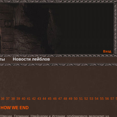
Вход
ты
Новости лейблов
36
37
38
39
40
41
42
43
44
45
46
47
48
49
50
51
52
53
54
55
56
57
с HOW WE END
 Швеции, Германии, Швейцарии и Испании, опубликовала видеоклип на