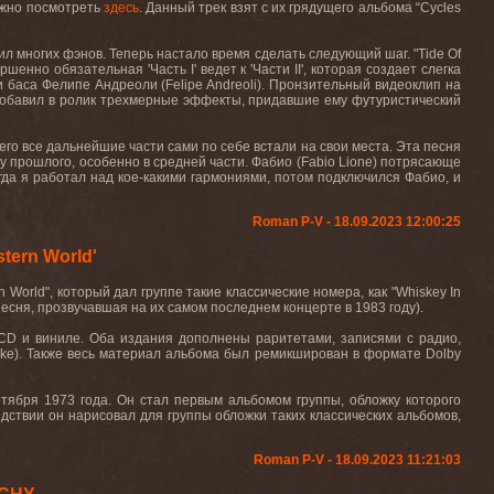
ожно посмотреть
здесь
. Данный трек взят с их грядущего альбома “
Cycles
ил
многих
фэнов
.
Теперь
настало
время
сделать
следующий
шаг
.
"
Tide
Of
вершенно обязательная 'Часть
I
' ведет к 'Части
II
', которая создает слегка
и баса Фелипе Андреоли (
Felipe
Andreoli
). Пронзительный видеоклип на
н добавил в ролик трехмерные эффекты, придавшие ему футуристический
го все дальнейшие части сами по себе встали на свои места. Эта песня
 прошлого, особенно в средней части. Фабио (
Fabio
Lione
) потрясающе
да я работал над кое-какими гармониями, потом подключился Фабио, и
Roman P-V - 18.09.2023 12:00:25
tern World'
n
World
", который дал группе такие классические номера, как "
Whiskey
In
песня, прозвучавшая на их самом последнем концерте в 1983 году).
CD
и
виниле
.
Оба издания дополнены раритетами, записями с радио,
ake
). Также весь материал альбома был ремикширован в формате
Dolby
нтября
1973
года
.
Он
стал
первым
альбомом
группы
,
обложку
которого
дствии
он
нарисовал
для
группы
обложки
таких
классических
альбомов
,
Roman P-V - 18.09.2023 11:21:03