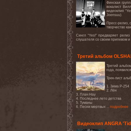
Финская групп
вокалист Вилл
видеоклип
“Ye
Joensuu
).
Пресс-релиз, 
творчество ка
Сингл “
Yes
!” предваряет рели
слушателя со своим припевом и об
Третий альбом OLSHA
Третий альбом
года, появилс
Трек-лист аль
1. Зима Р-254
2. Лён
3. Плач Нау
4. Последнее лето детства
5. Туманы
6. Песни мертвых ...
подробнее
Видеоклип ANGRA 'Tide