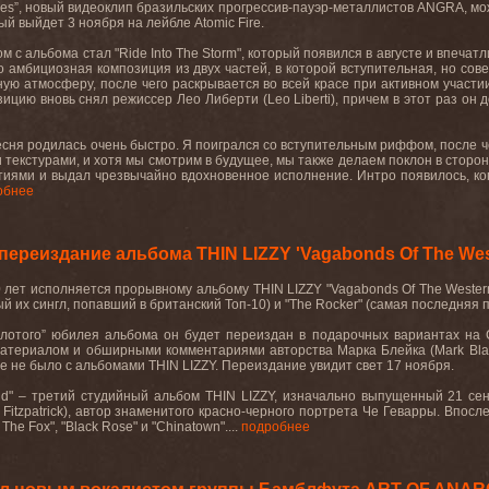
es
”, новый видеоклип бразильских прогрессив-пауэр-металлистов
ANGRA
, м
рый выйдет 3 ноября на лейбле
Atomic
Fire
.
ом
с
альбома
стал
"Ride Into The Storm",
который
появился
в
августе
и
впечатл
то амбициозная композиция из двух частей, в которой вступительная, но со
ую атмосферу, после чего раскрывается во всей красе при активном участи
ицию вновь снял режиссер Лео Либерти (
Leo
Liberti
), причем в этот раз о
сня родилась очень быстро. Я поигрался со вступительным риффом, после че
екстурами, и хотя мы смотрим в будущее, мы также делаем поклон в сторону
иями и выдал чрезвычайно вдохновенное исполнение. Интро появилось, ког
обнее
ереиздание альбома THIN LIZZY 'Vagabonds Of The Wes
0 лет исполняется прорывному альбому
THIN
LIZZY
"
Vagabonds
Of
The
Wester
ый их сингл, попавший в британский Топ-10) и "
The
Rocker
" (самая последняя 
лотого
”
юбилея
альбома
он
будет
переиздан
в
подарочных
вариантах
на
атериалом и обширными комментариями авторства Марка Блейка (
Mark
Bl
ще не было с альбомами
THIN
LIZZY
. Переиздание
увидит
свет
17
ноября
.
ld" –
третий
студийный
альбом
THIN LIZZY,
изначально
выпущенный
21
се
Fitzpatrick),
автор
знаменитого
красно
-
черного
портрета
Че
Геварры
.
Впосле
ny The Fox", "Black Rose"
и
"Chinatown".
...
подробнее