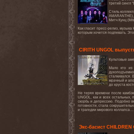
третий сингл "
Стиль коллект
AMARANTHE), 
Митч Кунц (Mit
Как гласит пресс-релиз, музык
которым хочется подпевать. Это
CIRITH UNGOL выпустят
Культовые ам
Мало кто из 
духоподъемно
сталкивался. 
мрачный и апо
до хруста кос
Не теряя времени после камбэк
UNGOL
, как и всех остальных,
скорбь и депрессию. Подобно в
готовности, стала сокрушительн
и трагедии мирового коллапса...
Экс-басист CHILDREN