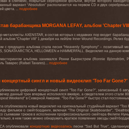
кован в слипкейс, покрытый серебряной фольгой, внутри которого находит
ванный вариант “
Absolution
” располагается на первом
CD
и двух серебряных
й цвета. ...
подробнее
тав барабанщика MORGANA LEFAY, альбом 'Chapter VIII
р-металлисты AXENSTAR, в состав которых с недавних пор входит барабан
 альбом "Chapter VIII" 1 декабря на лейбле Inner Wound Recordings. Релиз б
ом с грядущего альбома стала песня "Heavenly Symphony" – позитивный ме
, SONATA ARCTICA, HELLOWEEN и HAMMERFALL. Видеоклип на данную ком
мастерингом альбома занимался Ронни Бьернстрем (Ronnie Björnström,
 Таварес (Rafael Tavares)....
подробнее
концертный сингл и новый видеоклип 'Too Far Gone?'
убликовали цифровой концертный сингл "
Too
Far
Gone
?”, записанный 6 авг
 вечер данный трек впервые исполнялся вживую, а свидетелем этого стали 80
epeat
Weekend
" в Северной Америке. "
Too
Far
Gone
?" быстро стал постоянным
па
опубликовала
новый
видеоклип
на
оригинальный
студийный
вариант
"Too 
ряду
фильмов
о
скейтбординге
,
включая
"The Original Skateboarder", "Death
со съемками трюков в исполнении профессионального скейтера Фелипе Нунье
ельно, в нем также можно обнаружить краткое появление звезды скейтбордин
ICA
опубликовали
концертную видеозапись
песни "
Sad
But
True
", сделанную