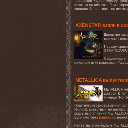
“
Absolution
XX
Anniversary
” упа
печатью на обложке. Ремастиро
виниловой пластинке, не имеюще
AXENSTAR взяли в сос
Шведские пауэ
выпустят новый
Первым сингл
STRATOVARIUS
Сведением и 
пауэрном духе нарисовал Рафаэль
METALLICA выпустили 
METALLICA
оп
Джерси. В тот
уикенда "
No
R
Практически
одновременно
груп
Nichols),
известный
по
целому
кадры выступления
METALLICA
Если смотреть
видеоклип
внимат
Ранее на этой неделе
METALL