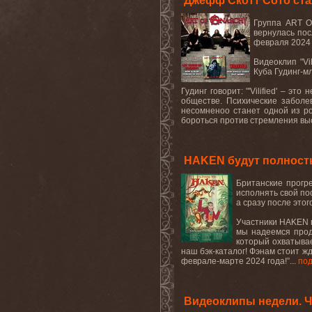
Джефф Скотт Сото ст
Группа
ART 
вернулась по
февраля 2024 
Видеоклип "
Vi
Куба Гудинг-м
Гудинг говорит: "'
Vilified
' – это 
обществе. Психические заболе
несомненоо станет одной из ро
бороться против стремления выс
HAKEN будут полность
Британские прогр
исполнять свой по
а сразу после этог
Участники
HAKEN
мы надеемся продо
который охватывае
наш бэк-каталог! Фэнам стоит ж
феврале-марте 2024 года!”...
по
Видеоклипы недели. Ч