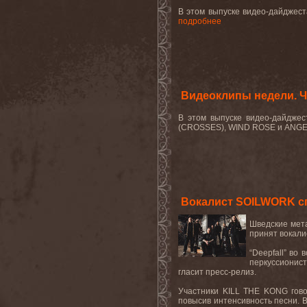
В этом выпуске видео-дайджес
подробнее
Видеоклипы недели. Ч
В этом выпуске видео-дайдж
(CROSSES), WIND ROSE и ANGE
Вокалист SOILWORK сп
Шведские мета
принят вокали
“Deepfall” во
перкуссионист
гласит пресс-релиз.
Участники KILL THE KONG говор
повысив интенсивность песни. В