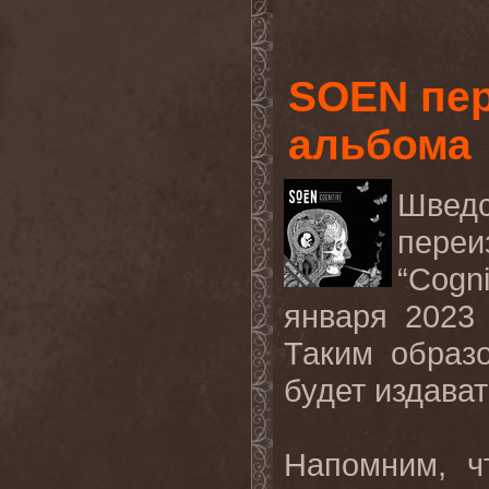
SOEN пер
альбома
Шведс
переи
“Cogn
января 2023
Таким образо
будет издава
Напомним, ч