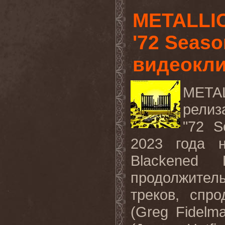
METALLI
'72 Seas
видеокли
META
релиз
"72
S
2023 года 
Blackened
продолжител
треков, спр
(
Greg
Fidelm