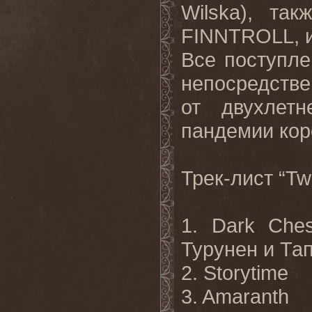
Wilska
), так
FINNTROLL
,
Все поступле
непосредств
от двухлет
пандемии кор
Трек-лист “
Tw
1.
Dark
Ches
Турунен и Та
2.
Storytime
3. Amaranth