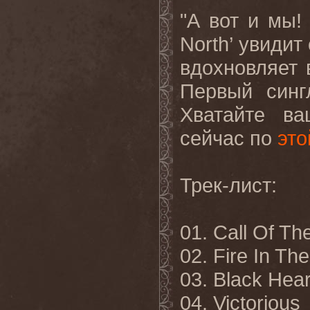
"А вот и мы!
North’
увидит
вдохновляет
Первый синг
Хватайте в
сейчас по
это
Трек
-
лист
:
01. Call Of Th
02. Fire In Th
03. Black Hear
04. Victorious