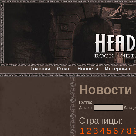
Главная
О нас
Новости
Интервью
Новости
Группа:
Дата от:
Дата д
Страницы:
1
2
3
4
5
6
7
8