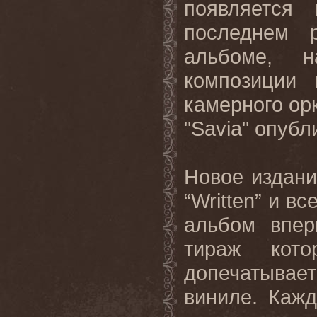
появляется 
последнем
альбоме, 
композиции 
камерного ор
"Savia"
опубл
Новое издани
“
Written
” и вс
альбом
впер
тираж кот
допечатыва
виниле. Каж