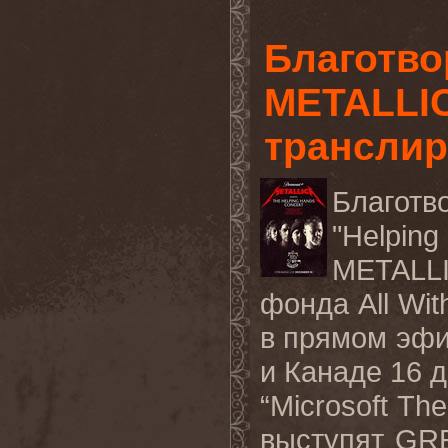
Благотво
METALLIC
транслир
Благот
"
Helping
METALL
фонда
All
Wit
в прямом эф
и Канаде 16 
“Microsoft Th
выступят
GRE