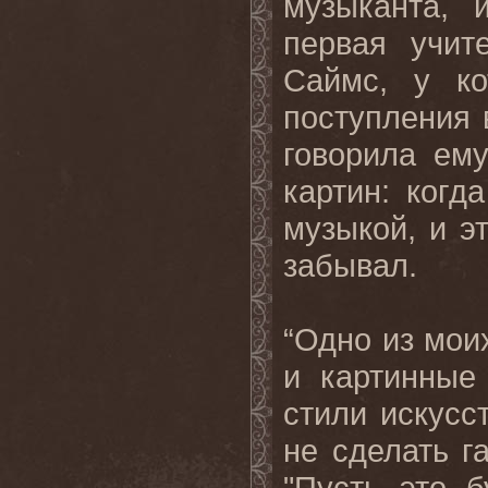
музыканта, 
первая учит
Саймс, у к
поступления 
говорила ем
картин: когд
музыкой, и э
забывал.
“Одно из мои
и картинные
стили искусс
не сделать г
"Пусть это б