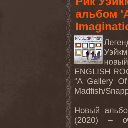
Рик Уэйк
альбом 'A
Imaginati
Леге
Уэйкм
новый
ENGLISH
RO
“
A
Gallery
Of
Madfish
/
Snapp
Новый альбо
(2020) – о