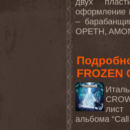
двух пласт
оформление 
– барабанщи
OPETH
,
AMO
Подробно
FROZEN
Италь
CRO
лист
альбома “
Call