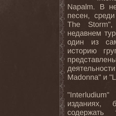
Napalm
. В н
песен, среди
The
Storm
"
недавнем тур
один из са
историю гру
представле
деятельности
Madonna
" и "
L
"
Interludium
"
изданиях, 
содержать 