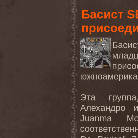
Басист 
присоед
Басис
млад
при
южноамерика
Эта группа
Алехандро 
Juanma
Mo
соответствен