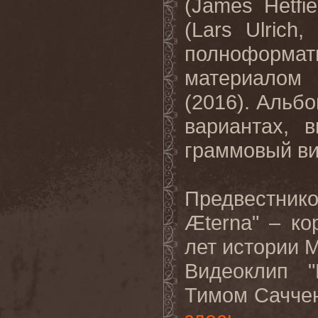
(
James
Hetfie
(
Lars
Ulrich
,
полноформа
материалом 
(2016). Альб
вариантах, 
граммовый ви
Предвестни
Æ
terna
" – ко
лет истории
M
Видеоклип "
Тимом Саччен