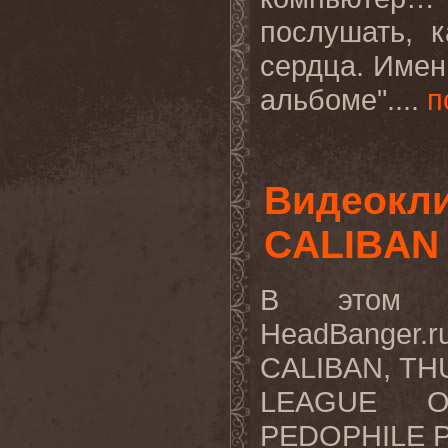
послушать, 
сердца. Имен
альбоме
".
...
п
Видеокл
CALIBAN 
В этом в
HeadBanger.
CALIBAN, T
LEAGUE O
PEDOPHILE PR