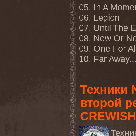
05. In A Mome
06. Legion
07. Until The 
08. Now Or N
09. One For Al
10. Far Away
..
Техники 
второй р
CREWISH
Техн