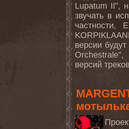
Lupatum
II
", 
звучать в ис
частности,
E
KORPIKLAAN
версии будут 
Orchestrale
",
версий треков
MARGENTA
мотылька
Прое