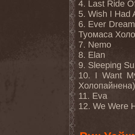
4. Last Ride 
5. Wish I Had 
6. Ever Dream
Туомаса
Холо
7. Nemo
8. Elan
9. Sleeping S
10. I Want M
Холопайнена
11. Eva
12. We Were 