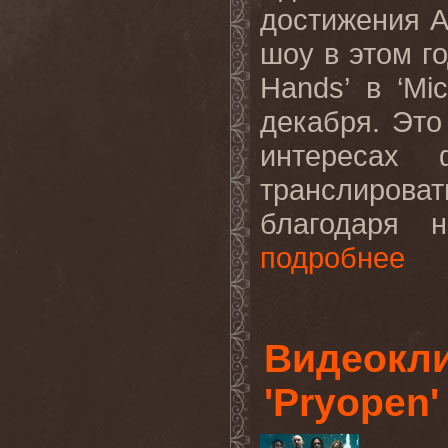
достижения
A
шоу в этом г
Hands
’ в ‘
Mic
декабря. Это
интересах
транслироват
благодаря
подробнее
Видеокл
'Pryopen'