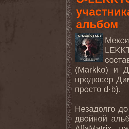
участник
альбом
Мекси
LEK
соста
(
Markko
) и 
продюсер Дим
просто
d
·
b
).
Незадолго до
двойной аль
AlfaMatrix
, н