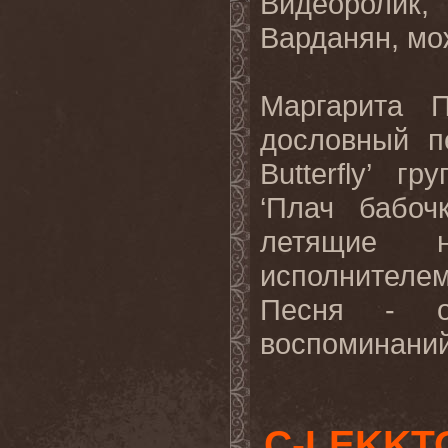
Видеоролик
Варданян, мо
Маргарита П
дословный п
Butterfly’ 
‘Плач бабоч
летящие н
исполнителем
Песня - о
воспоминаний 
C-LEKKT