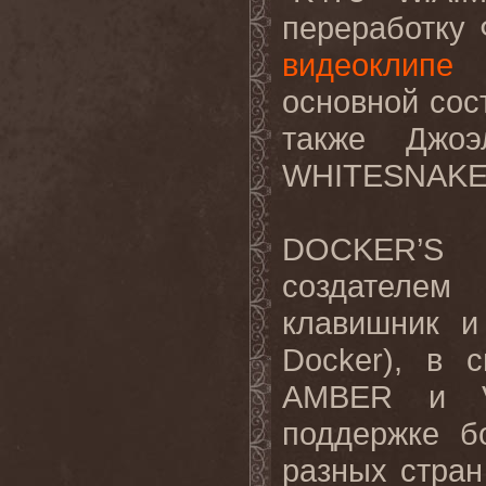
переработку
видеоклипе
н
основной сос
также Джоэ
WHITESNAK
DOCKER
’
S
создателем
клавишник и
Docker
), в 
AMBER
и
поддержке б
разных стра