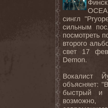
Фин
OCEA
сингл "Pryo
сильным пос
посмотреть 
второго альбо
свет 17 фев
Demon.
Вокалист Й
объясняет: "
быстрый и 
возможно,