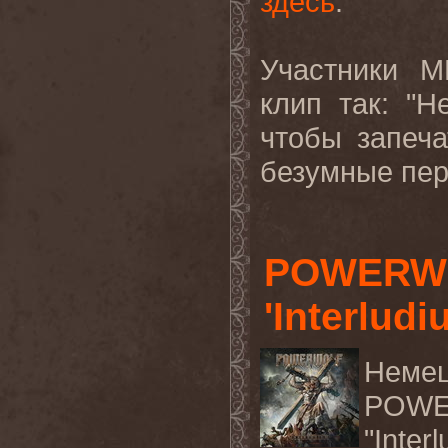
здесь
.
Участники
M
клип так: "
чтобы запеча
безумные пер
POWERWO
'Interlud
Нем
POW
"
Inter