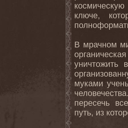
космическую
ключе, кот
полноформат
В мрачном ми
органическ
уничтожить 
организова
муками учен
человечества
пересечь вс
путь, из котор