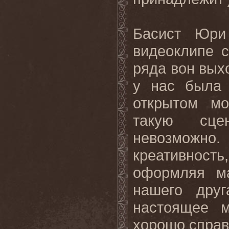
Басист Юри 
видеоклипе 
ряда вон вых
у нас была 
открытом мо
такую сце
невозможно.
креативнос
оформляя м
нашего дру
настоящее м
хорошо справи