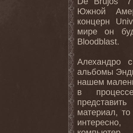
De
Brujos
" 7
Южной Амер
концерн
Univ
мире он буд
Bloodblast
.
Алехандро с
альбомы Энди
нашем малень
в процесс
представить
материал, т
интересно
компьютер…