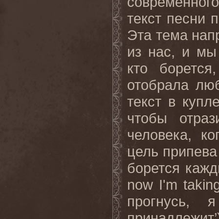
современног
текст песни 
Эта тема нап
из нас, и мы
кто борется
отобрала лю
текст в куп
чтобы отраз
человека, ко
цель припева 
борется кажды
now I'm takin
прогнусь, 
принадлежит’)