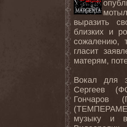
опубл
моты
выразить св
близких и р
сожалению, т
гласит заяв
матерям, пот
Вокал для э
Сергеев (Ф
Гончаров 
(ТЕМПЕРАМЕН
музыку и в