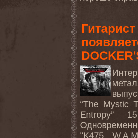
Гитарис
появляет
DOCKER'
Интер
метал
выпус
“The Mystic 
Entropy”
1
Одновременн
"K475 W.A.