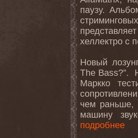
паузу. Альб
стриминговы
представляе
хеллектро с 
Новый
лозун
The Bass?”.
Маркко тест
сопротивлен
чем раньше,
машину звук
подробнее