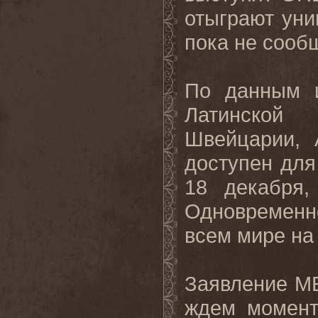
отыграют
уни
пока
не
сооб
По данным 
Латинской
Швейцарии, 
доступен для
18 декабря
Одновременно
всем мире н
Заявление
M
ждем момент