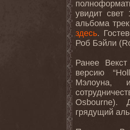
полноформа
увидит свет 
альбома трек
здесь
. Госте
Роб Бэйли (
R
Ранее Векст
версию “
Hol
Мэлоуна, и
сотруднич
Osbourne
). 
грядущий
ал