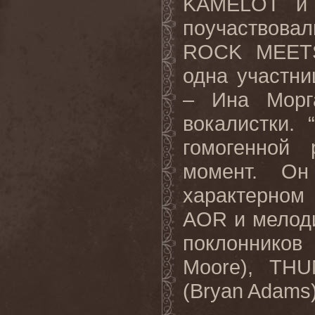
KAMELOT и 
поучаствова
ROCK MEETS
одна участни
– Ина Морга
вокалистки. 
гомогенной
момент. Он
характерном
AOR и мелоди
поклоннико
Moore), TH
(Bryan Adams)