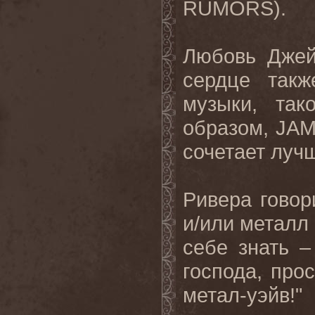
RUMORS).
Любовь Джей
сердце так
музыки, так
образом, JA
сочетает луч
Ривера говор
и/или металл 
себе знать 
господа, про
метал-уэйв!"