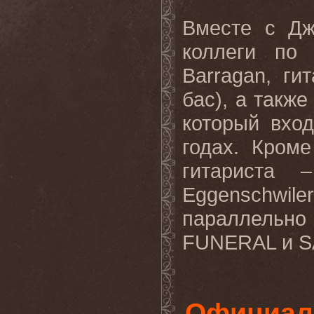
Вместе с Д
коллеги по
Barragan, ги
бас), а такж
который вхо
годах. Кром
гитариста 
Eggenschwi
параллель
FUNERAL и S
Официал