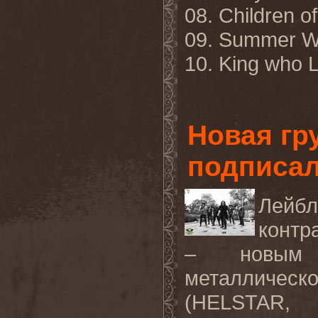
08. Children o
09. Summer W
10. King who L
Новая гр
подписал
Лейбл
контр
– новым 
металличес
(HELSTAR,