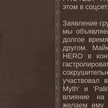
этом в соцсет
Заявление гр
мы объявляе
долгое врем
другом. Ма
HERO в конц
гастролироват
сокрушитель
участвовал в
Myth’ и ‘Pa
влияние на
желаем ему 