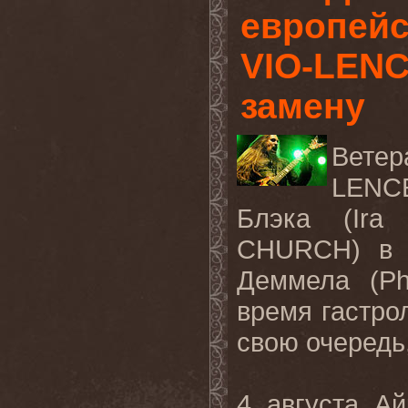
европейс
VIO-LENC
замену
Ветер
LEN
Блэка
(Ira B
CHURCH)
в
Деммела (
P
время гастро
свою очередь
4 августа А