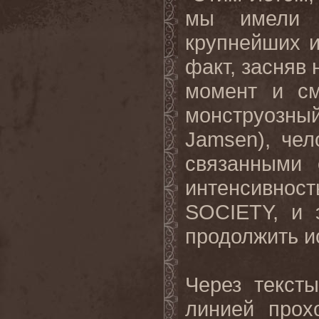
мы имели у
крупнейших и
факт, засняв
момент и см
монструозн
Jamsen
), че
связанными 
интенсивнос
SOCIETY
, и 
продолжить и
Через тексты
линией прох