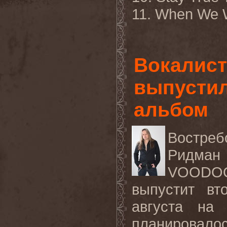
11. When We 
Вокалист
выпустил
альбом
Востреб
Ридман
VOODOO
выпустит
вт
августа на 
планировалос