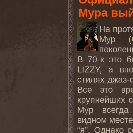
Мура вый
На прот
Мур (
поколен
В 70-х это 
LIZZY, а вп
стилях джаз-
Все это вр
крупнейших с
Мур всегда
видном месте
“я”. Однако 