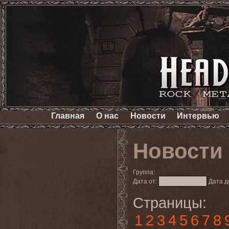
Главная
О нас
Новости
Интервью
Новости
Группа:
Дата от:
Дата д
Страницы:
1
2
3
4
5
6
7
8