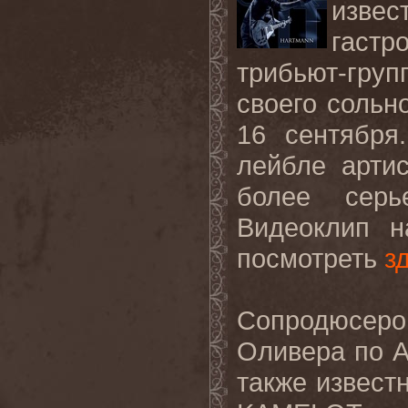
извес
гаст
трибьют-гру
своего сольн
16 сентября
лейбле артис
более серь
Видеоклип н
посмотреть
з
Сопродюсер
Оливера по A
также извест