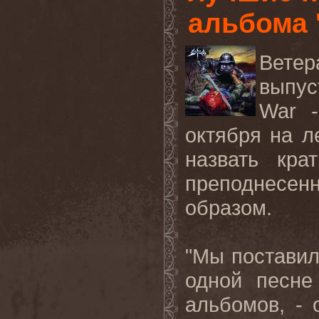
альбома '
Ветер
выпус
War -
октября на 
назвать
кра
преподнесен
образом
.
"Мы поставил
одной песне
альбомов, - 