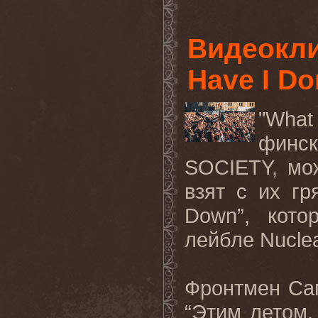
Видеокли
Have I Do
"Wha
финск
SOCIETY,
мо
взят с их гр
Down
”, кот
лейбле
Nucle
Фронтмен Са
“Этим летом,