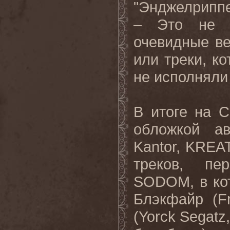
"Энджелриппе
– Это не о
очевидные ве
или треки, к
не исполняли 
В итоге на
C
обложкой а
Kantor
,
KREA
треков, пе
SODOM
, в к
Блэкфайр (
F
(
Yorck
Segatz