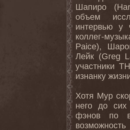
Шапиро (Har
объем иссл
интервью у 
коллег-музык
Paice), Шар
Лейк (Greg L
участники TH
изнанку жизни
Хотя Мур ско
него до сих
фэнов по в
возможность