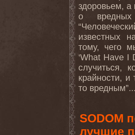
здоровьем, а 
о вредных
“Человечески
известных н
тому, чего 
‘
What
Have
I
случиться, 
крайности, и
то вредным”..
SODOM п
лучшие п