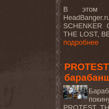
В этом в
HeadBanger
SCHENKER G
THE LOST, BE
подробнее
PROTEST 
барабан
Бараб
покин
PROTEST TH