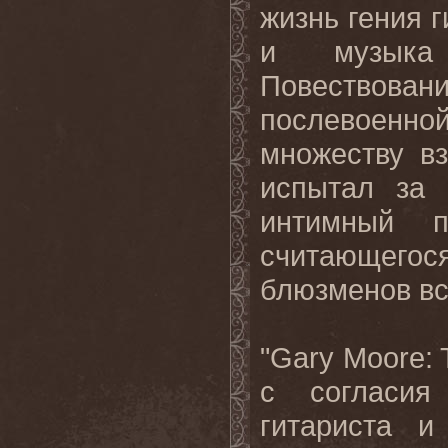
жизнь гения г
и музыка 
Повествова
послевоенно
множеству вз
испытал за 
интимный п
считающегос
блюзменов вс
"Gary Moore: 
с согласия
гитариста и