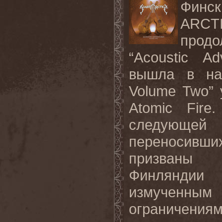
Финс
ARCT
прод
“
Acoustic
Ad
вышла в на
Volume Two”
Atomic Fire
следующе
переносивших
призваны 
Финляндии
измученным 
ограничениям