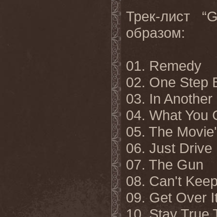
Трек-лист “
образом:
01. Remedy
02. One Step 
03. In Another 
04. What You 
05. The Movie
06. Just Drive
07. The Gun
08. Can't Kee
09. Get Over I
10. Stay True