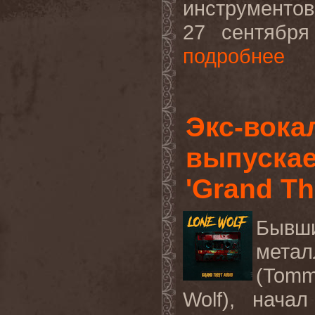
инструментов
27 сентября
подробнее
Экс-вок
выпускае
'Grand Th
Бывш
мета
(
Tom
Wolf
), нача