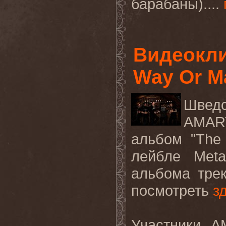
барабаны)....
Видеокли
Way Or M
Шведс
AMA
альбом
"The
лейбле
Meta
альбома трек
посмотреть
з
Участники
A