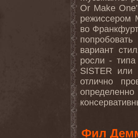
Or
Make
One
режиссером 
во Франкфурте
попробовать
вариант сти
росли - типа 
SISTER
или 
отлично пр
определенно
консервативн
Фил Демм