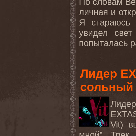
По
словам
Ве
личная
и
отк
Я стараюсь 
увидел свет
попыталась р
Лидер EX
сольный 
Лиде
EXTAS
Vit) 
мной”. Трек