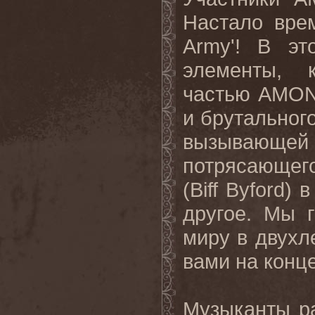
Настало
вре
Army'!
В эт
элементы, 
частью
AMO
и брутального
вызывающей
потрясающег
(
Biff
Byford
) в 
другое. Мы 
миру в двухл
вами на конце
Музыканты ра