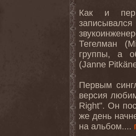
Как и пер
записывалс
звукоинжене
Тегелман (
M
группы, а о
(
Janne
Pitk
ä
n
Первым синг
версия любим
Right
". Он по
же день начн
на альбом....