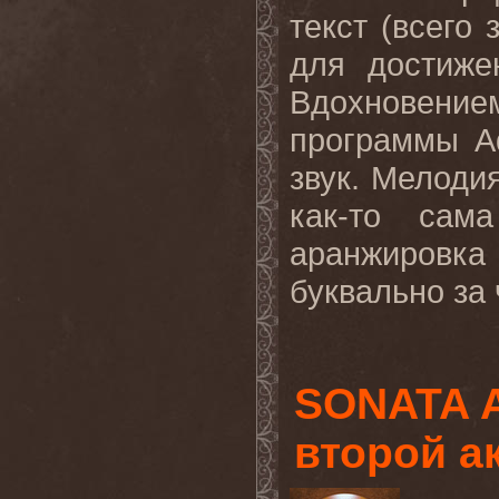
текст (всего 
для достиже
Вдохновение
программы Ad
звук. Мелоди
как-то сам
аранжировк
буквально за ч
SONATA 
второй а