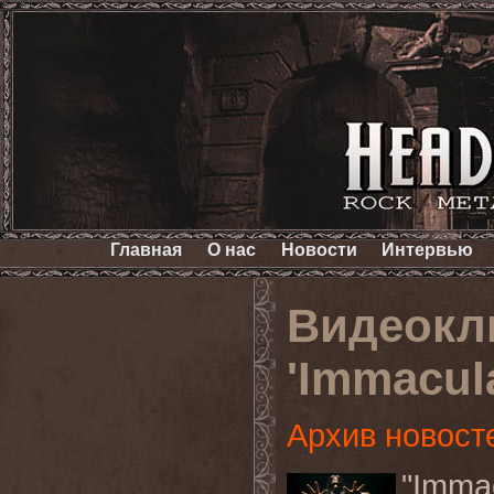
Главная
О нас
Новости
Интервью
Видеокл
'Immacul
Архив новост
"Imma