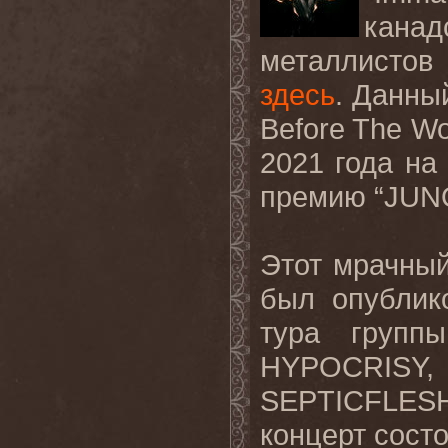
канад
металлистов
здесь
.
Данный
Before
The
Wo
2021 года н
премию “
JUN
Этот мрачны
был опублик
тура групп
HYPOCRISY
,
SEPTICFLES
концерт
сост