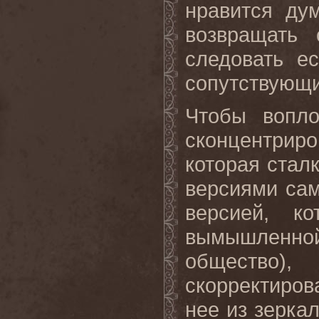
нравится ду
возвращать 
следовать е
сопутствующи
Чтобы вопло
сконцентрир
которая стал
версиями сам
версией, к
вымышленно
общество),
скорректиров
нее из зеркал