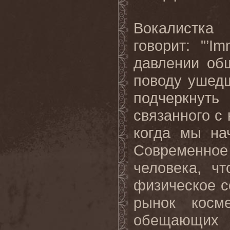
Вокалистка
говорит: "’
Im
давлении об
поводу ушедш
подчеркнут
связанного с 
когда мы на
Современно
человека, ч
физическое с
рынок косме
обещающих 