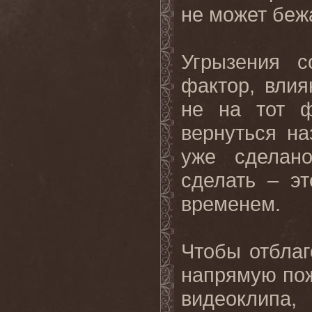
не
может
беж
Угрызения с
фактор, вли
не на тот ф
вернуться на
уже сделан
сделать – э
временем.
Чтобы отблаг
напрямую пож
видеоклипа,